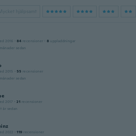
Mycket hjälpsamt
ed 2016
·
84
recensioner
·
8
uppladdningar
 månader sedan
o
ed 2015
·
55
recensioner
 månader sedan
ne
ed 2017
·
21
recensioner
t år sedan
einz
ed 2022
·
119
recensioner