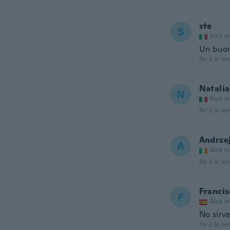
ste
S
Gick m
Un buon
för 2 år se
Natalia
N
Gick m
för 2 år se
Andrze
A
Gick m
för 2 år se
Francis
F
Gick m
No sirv
för 2 år se