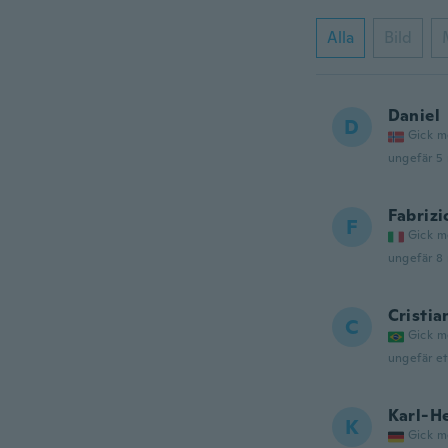
Alla
Bild
Daniel
D
Gick m
ungefär 5
Fabrizi
F
Gick m
ungefär 8
Cristia
C
Gick m
ungefär et
Karl-H
K
Gick m