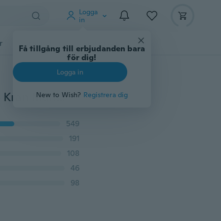
Logga
in
r
Djurtillbehör
Teknikprylar
Mer
Få tillgång till erbjudanden bara
för dig!
Logga in
720° Roterande Kökskran Förlängare Vattensparande Kran Munstycksadapter Universal stänkfilter Spray Badrumsdisktillbehör Kranadapter
New to Wish?
Registrera dig
549
191
108
46
98