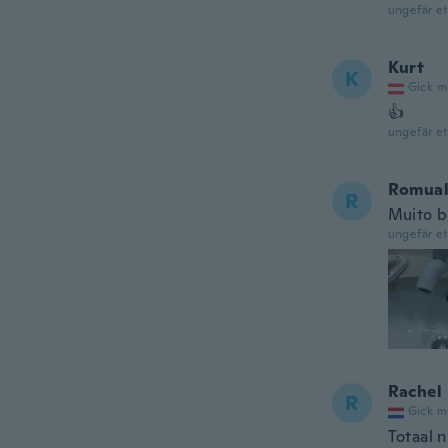
ungefär et
Kurt
K
Gick m
👍
ungefär et
Romua
R
Muito 
ungefär et
Rachel
R
Gick m
Totaal 