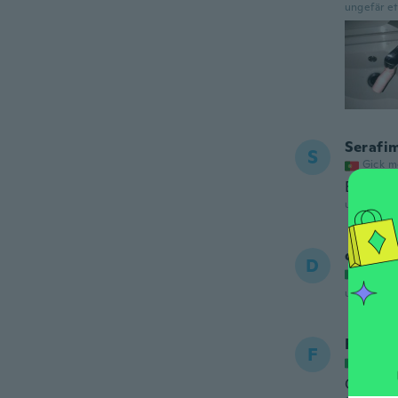
ungefär et
Serafi
S
Gick m
Esperav
ungefär et
danilo
D
Gick m
ungefär et
France
F
Gick m
Good st