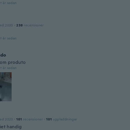
t år sedan
ed 2020
·
238
recensioner
t år sedan
ldo
bom produto
t år sedan
ed 2020
·
101
recensioner
·
101
uppladdningar
niet handig