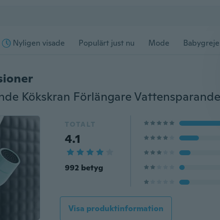
Nyligen visade
Populärt just nu
Mode
Babygreje
sioner
TOTALT
4.1
992 betyg
Visa produktinformation