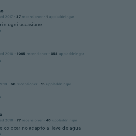
mo
ed 2017
·
37
recensioner
·
1
uppladdningar
in ogni occasione
n
ed 2018
·
1095
recensioner
·
358
uppladdningar
n
2018
·
60
recensioner
·
13
uppladdningar
n
o
ed 2018
·
77
recensioner
·
40
uppladdningar
de colocar no adapto a llave de agua
n