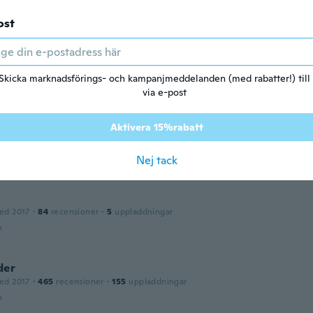
n
ost
ni
ed 2018
·
40
recensioner
n
Skicka marknadsförings- och kampanjmeddelanden (med rabatter!) till
via e-post
ed 2018
·
16
recensioner
Aktivera 15%rabatt
atico e utile
n
Nej tack
ed 2017
·
84
recensioner
·
5
uppladdningar
n
der
ed 2017
·
465
recensioner
·
155
uppladdningar
n