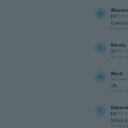
Massi
M
Gick m
Comodo 
för 2 år se
Károly
K
Gick m
för 2 år se
Mark
M
Gick med 
Ok
för 2 år se
Eduard
E
Gick m
Difícil 
för 2 år se