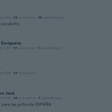
ed 2018
·
33
recensioner
·
30
uppladdningar
 prodotto
n
 Enriqueta
ed 2015
·
51
recensioner
·
1
uppladdningar
n
j
ed 2018
·
37
recensioner
n
co José
ed 2018
·
45
recensioner
·
7
uppladdningar
e para las grifos de ESPAÑA
n