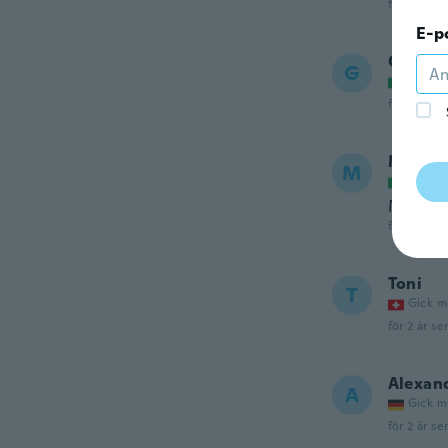
för 2 år se
E-p
Giovan
G
Gick m
för 2 år se
Marco
M
Gick m
Molto pr
för 2 år se
Toni
T
Gick m
för 2 år se
Alexan
A
Gick m
för 2 år se