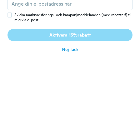
ungefär ett år sedan
Skicka marknadsförings- och kampanjmeddelanden (med rabatter!) till
Jonathan
mig via e-post
J
Gick med 2016
·
244
recensioner
·
8
uppladdningar
Doesn't stick to the carpet, stick's to the
Aktivera 15%rabatt
floor not the carpet.
ungefär ett år sedan
Nej tack
Brian
B
Gick med 2020
·
292
recensioner
Just right
ungefär ett år sedan
Harold
H
Gick med 2024
·
10
recensioner
·
1
uppladdningar
ungefär ett år sedan
meagan
M
Gick med 2023
·
172
recensioner