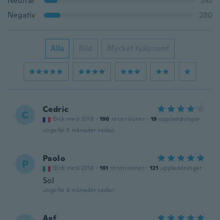
Neutral
242
Negativ
280
Alla
Bild
Mycket hjälpsamt
Cedric
C
Gick med 2018
·
196
recensioner
·
19
uppladdningar
ungefär 5 månader sedan
Paolo
P
Gick med 2018
·
161
recensioner
·
121
uppladdningar
Sol
ungefär 6 månader sedan
Aaf