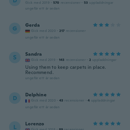
D
Gick med 2019
·
570
recensioner
·
53
uppladdningar
ungefär ett år sedan
Gerda
G
Gick med 2020
·
217
recensioner
ungefär ett år sedan
Sandra
S
Gick med 2019
·
143
recensioner
·
2
uppladdningar
Using them to keep carpets in place.
Recommend.
ungefär ett år sedan
Delphine
D
Gick med 2020
·
43
recensioner
·
4
uppladdningar
ungefär ett år sedan
Lorenzo
L
Gick med 2018
·
89
recensioner