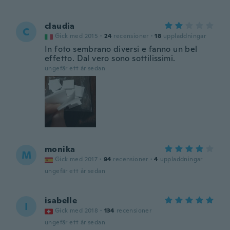
claudia
C
Gick med 2015
·
24
recensioner
·
18
uppladdningar
In foto sembrano diversi e fanno un bel
effetto. Dal vero sono sottilissimi.
ungefär ett år sedan
monika
M
Gick med 2017
·
94
recensioner
·
4
uppladdningar
ungefär ett år sedan
isabelle
I
Gick med 2018
·
134
recensioner
ungefär ett år sedan