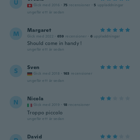
U
Gick med 2016
·
75
recensioner
·
5
uppladdningar
ungefär ett år sedan
Margaret
M
Gick med 2022
·
659
recensioner
·
6
uppladdningar
Should come in handy !
ungefär ett år sedan
Sven
S
Gick med 2018
·
163
recensioner
ungefär ett år sedan
Nicola
N
Gick med 2019
·
18
recensioner
Troppo piccolo
ungefär ett år sedan
David