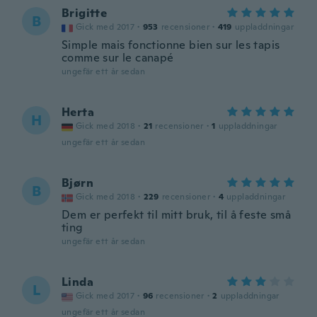
Brigitte
B
Gick med 2017
·
953
recensioner
·
419
uppladdningar
Simple mais fonctionne bien sur les tapis
comme sur le canapé
ungefär ett år sedan
Herta
H
Gick med 2018
·
21
recensioner
·
1
uppladdningar
ungefär ett år sedan
Bjørn
B
Gick med 2018
·
229
recensioner
·
4
uppladdningar
Dem er perfekt til mitt bruk, til å feste små
ting
ungefär ett år sedan
Linda
L
Gick med 2017
·
96
recensioner
·
2
uppladdningar
ungefär ett år sedan