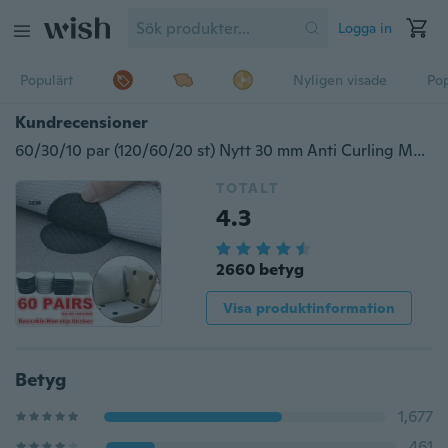
Logga in
Populärt
Nyligen visade
Pop
Kundrecensioner
60/30/10 par (120/60/20 st) Nytt 30 mm Anti Curling Matte Tejp Matta Gripper Kardborre Fäst mattsoffan och lakanen på plats och håll hörnen plana
TOTALT
4.3
2660 betyg
Visa produktinformation
Betyg
1,677
461