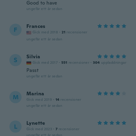
Good to have
ungefär ett år sedan
Frances
F
Gick med 2018
·
21
recensioner
ungefär ett år sedan
Silvia
S
Gick med 2017
·
551
recensioner
·
304
uppladdningar
Passt
ungefär ett år sedan
Marina
M
Gick med 2019
·
14
recensioner
ungefär ett år sedan
Lynette
L
Gick med 2023
·
7
recensioner
ungefär ett år sedan