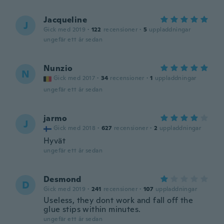
Jacqueline
J
Gick med 2019
·
122
recensioner
·
5
uppladdningar
ungefär ett år sedan
Nunzio
N
Gick med 2017
·
34
recensioner
·
1
uppladdningar
ungefär ett år sedan
jarmo
J
Gick med 2018
·
627
recensioner
·
2
uppladdningar
Hyvät
ungefär ett år sedan
Desmond
D
Gick med 2019
·
241
recensioner
·
107
uppladdningar
Useless, they dont work and fall off the
glue stips within minutes.
ungefär ett år sedan