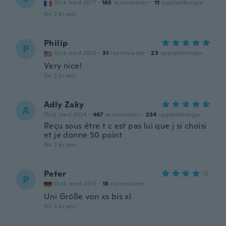
Gick med 2017
·
163
recensioner
·
11
uppladdningar
för 2 år sen
Philip
P
Gick med 2016
·
31
recensioner
·
23
uppladdningar
Very nice!
för 2 år sen
Adly Zaky
A
Gick med 2024
·
467
recensioner
·
234
uppladdningar
Reçu sous être t c est pas lui que j si choisi
et je donne 50 point
för 2 år sen
Peter
P
Gick med 2018
·
18
recensioner
Uni Größe von xs bis xl
för 2 år sen