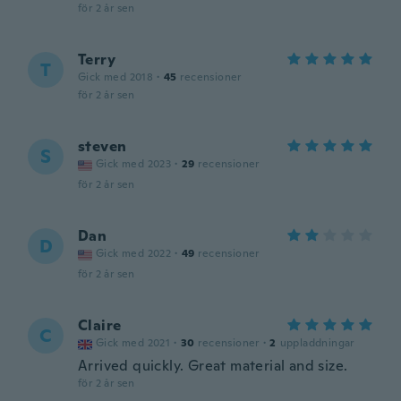
för 2 år sen
Terry
T
Gick med 2018
·
45
recensioner
för 2 år sen
steven
S
Gick med 2023
·
29
recensioner
för 2 år sen
Dan
D
Gick med 2022
·
49
recensioner
för 2 år sen
Claire
C
Gick med 2021
·
30
recensioner
·
2
uppladdningar
Arrived quickly. Great material and size.
för 2 år sen