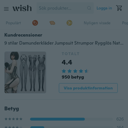
Logga in
Populärt
Nyligen visade
Pop
Kundrecensioner
9 stilar Damunderkläder Jumpsuit Strumpor Rygglös Nattklubb One Piece Openwork Body Underkläder Uniformer Jumpsuit Nattkläder
TOTALT
4.4
950 betyg
Visa produktinformation
Betyg
626
164