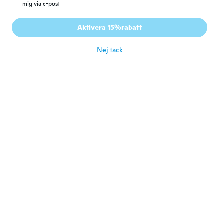
mig via e-post
Daniele
D
Aktivera 15%rabatt
Gick med 2019
·
21
recensioner
·
10
uppladdningar
Ottimo !
Nej tack
för 2 år sen
Amy
A
Gick med 2015
·
19
recensioner
för 2 år sen
Pavel
P
Gick med 2022
·
55
recensioner
för 2 år sen
Zidane
Z
Gick med 2020
·
26
recensioner
·
4
uppladdningar
Bien 👍👍
för 2 år sen