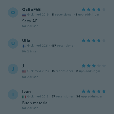
OcRoFhE
O
Gick med 2019
·
11
recensioner
·
1
uppladdningar
Sexy AF
för 2 år sen
Ulla
U
Gick med 2021
·
167
recensioner
för 2 år sen
J
J
Gick med 2023
·
15
recensioner
·
2
uppladdningar
för 2 år sen
Iván
I
Gick med 2018
·
87
recensioner
·
34
uppladdningar
Buen material
för 2 år sen