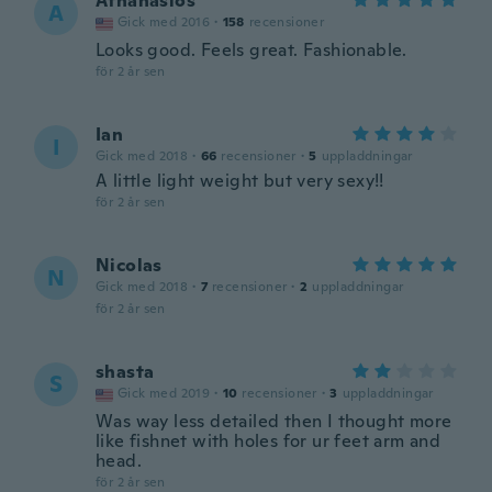
Athanasios
A
Gick med 2016
·
158
recensioner
Looks good. Feels great. Fashionable.
för 2 år sen
Ian
I
Gick med 2018
·
66
recensioner
·
5
uppladdningar
A little light weight but very sexy!!
för 2 år sen
Nicolas
N
Gick med 2018
·
7
recensioner
·
2
uppladdningar
för 2 år sen
shasta
S
Gick med 2019
·
10
recensioner
·
3
uppladdningar
Was way less detailed then I thought more
like fishnet with holes for ur feet arm and
head.
för 2 år sen