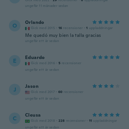
Gick med 2022
·
29
recensioner
·
6
uppladdningar
ungefär 11 månader sedan
Orlando
O
Gick med 2015
·
16
recensioner
·
1
uppladdningar
Me quedó muy bien la talla gracias
ungefär ett år sedan
Eduardo
E
Gick med 2016
·
5
recensioner
ungefär ett år sedan
Jason
J
Gick med 2017
·
60
recensioner
ungefär ett år sedan
Cleusa
C
Gick med 2018
·
228
recensioner
·
11
uppladdningar
ungefär ett år sedan