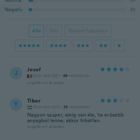
Neutral
54
Negativ
39
Alla
Bild
Mycket hjälpsamt
Jozef
J
Gick med 2021
·
68
recensioner
ungefär ett år sedan
Tibor
T
Gick med 2015
·
25
recensioner
Nagyon szuper, amíg van éle, ha erősebb
anyagból lenne, akkor hibátlan.
ungefär ett år sedan