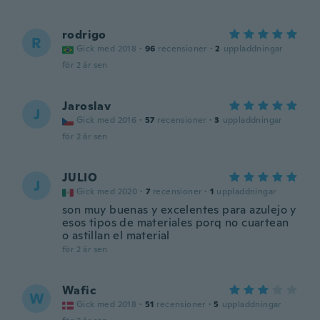
rodrigo
R
Gick med 2018
·
96
recensioner
·
2
uppladdningar
för 2 år sen
Jaroslav
J
Gick med 2016
·
57
recensioner
·
3
uppladdningar
för 2 år sen
JULIO
J
Gick med 2020
·
7
recensioner
·
1
uppladdningar
son muy buenas y excelentes para azulejo y
esos tipos de materiales porq no cuartean
o astillan el material
för 2 år sen
Wafic
W
Gick med 2018
·
51
recensioner
·
5
uppladdningar