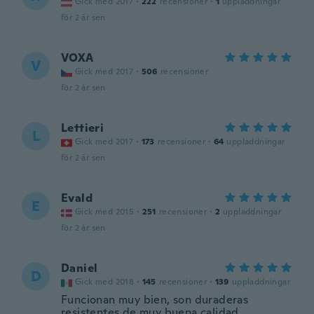
Gick med 2017
·
222
recensioner
·
1
uppladdningar
för 2 år sen
VOXA
V
Gick med 2017
·
506
recensioner
för 2 år sen
Lettieri
L
Gick med 2017
·
173
recensioner
·
64
uppladdningar
för 2 år sen
Evald
E
Gick med 2015
·
251
recensioner
·
2
uppladdningar
för 2 år sen
Daniel
D
Gick med 2018
·
145
recensioner
·
139
uppladdningar
Funcionan muy bien, son duraderas
resistentes de muy buena calidad.