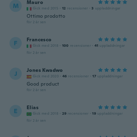
Mauro
M
Gick med 2015
·
12
recensioner
·
3
uppladdningar
Ottimo prodotto
för 2 år sen
Francesco
F
Gick med 2018
·
100
recensioner
·
41
uppladdningar
för 2 år sen
Jones Kwadwo
J
Gick med 2020
·
46
recensioner
·
17
uppladdningar
Good product
för 2 år sen
Elias
E
Gick med 2018
·
29
recensioner
·
19
uppladdningar
för 2 år sen