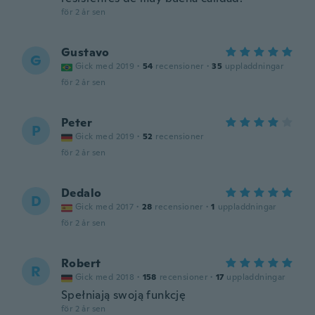
för 2 år sen
Gustavo
G
Gick med 2019
·
54
recensioner
·
35
uppladdningar
för 2 år sen
Peter
P
Gick med 2019
·
52
recensioner
för 2 år sen
Dedalo
D
Gick med 2017
·
28
recensioner
·
1
uppladdningar
för 2 år sen
Robert
R
Gick med 2018
·
158
recensioner
·
17
uppladdningar
Spełniają swoją funkcję
för 2 år sen