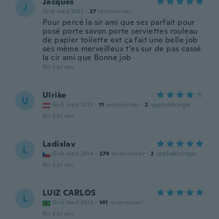
Jacques
J
Gick med 2022
·
27
recensioner
Pour percé la sir ami que ses parfait pour
posé porte savon porte serviettes rouleau
de papier toilette ext ça fait une belle job
ses même merveilleux t’es sur de pas cassé
la cir ami que Bonne job
för 2 år sen
Ulrike
U
Gick med 2017
·
11
recensioner
·
2
uppladdningar
för 2 år sen
Ladislav
L
Gick med 2014
·
274
recensioner
·
2
uppladdningar
för 2 år sen
LUIZ CARLOS
L
Gick med 2016
·
141
recensioner
för 2 år sen