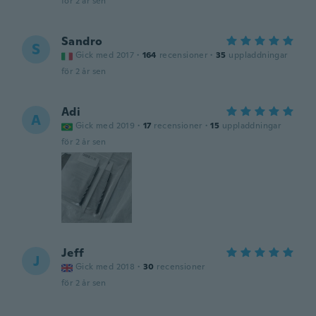
för 2 år sen
Sandro
S
Gick med 2017
·
164
recensioner
·
35
uppladdningar
för 2 år sen
Adi
A
Gick med 2019
·
17
recensioner
·
15
uppladdningar
för 2 år sen
Jeff
J
Gick med 2018
·
30
recensioner
för 2 år sen