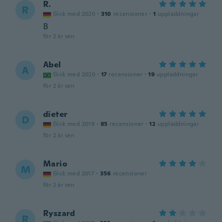
R.
R
Gick med 2020
·
310
recensioner
·
1
uppladdningar
B
för 2 år sen
Abel
A
Gick med 2020
·
17
recensioner
·
19
uppladdningar
för 2 år sen
dieter
D
Gick med 2019
·
85
recensioner
·
12
uppladdningar
för 2 år sen
Mario
M
Gick med 2017
·
356
recensioner
för 2 år sen
Ryszard
R