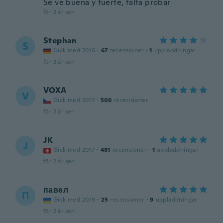
Sé ve buena y fuerte, falta probar
för 2 år sen
Stephan
S
Gick med 2016
·
67
recensioner
·
1
uppladdningar
för 2 år sen
VOXA
V
Gick med 2017
·
506
recensioner
för 2 år sen
JK
J
Gick med 2017
·
481
recensioner
·
1
uppladdningar
för 2 år sen
павел
П
Gick med 2019
·
25
recensioner
·
9
uppladdningar
för 2 år sen