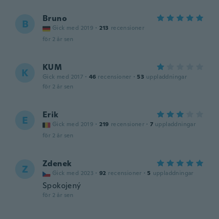
Bruno
B
Gick med 2019
·
213
recensioner
för 2 år sen
KUM
K
Gick med 2017
·
46
recensioner
·
53
uppladdningar
för 2 år sen
Erik
E
Gick med 2019
·
219
recensioner
·
7
uppladdningar
för 2 år sen
Zdenek
Z
Gick med 2023
·
92
recensioner
·
5
uppladdningar
Spokojený
för 2 år sen