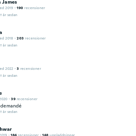
m James
ed 2019
·
190
recensioner
t år sedan
a
ed 2018
·
203
recensioner
t år sedan
ed 2022
·
3
recensioner
t år sedan
e
2020
·
39
recensioner
 demandé
t år sedan
hwar
2019
·
184
recensioner
·
148
uppladdningar