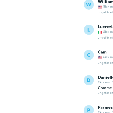
Willia
W
Gick m
ungefär et
Lucrezi
L
Gick m
ungefär et
Cam
C
Gick m
ungefär et
Daniell
D
Gick med 
Comme
ungefär et
Parmes
P
Gick med 