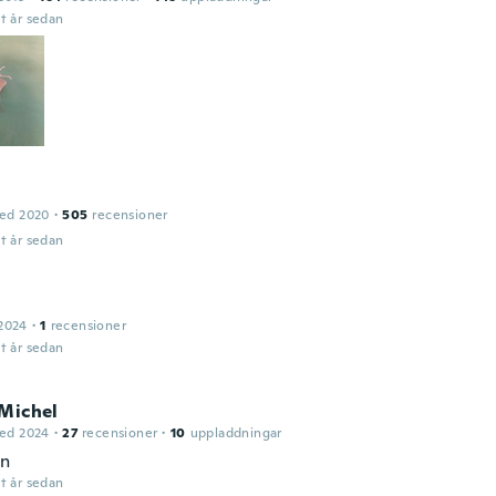
t år sedan
ed 2020
·
505
recensioner
t år sedan
2024
·
1
recensioner
t år sedan
-Michel
ed 2024
·
27
recensioner
·
10
uppladdningar
en
t år sedan