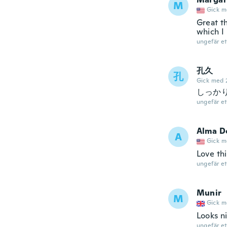
M
Gick m
Great th
which I
ungefär et
孔久
孔
Gick med 
しっか
ungefär et
Alma D
A
Gick m
Love thi
ungefär et
Munir
M
Gick m
Looks n
ungefär et