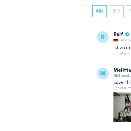
Alla
Bild
Ralf
R
Gick m
ist zu u
ungefär 6
Melitt
M
Gick med 
Love th
ungefär et