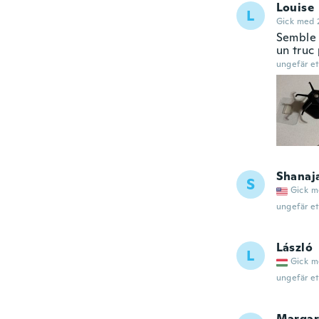
Louise
L
Gick med 
Semble 
un truc
ungefär et
Shanaj
S
Gick m
ungefär et
László
L
Gick m
ungefär et
Margar