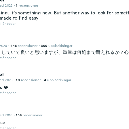
ed 2022
·
1
recensioner
ing. It's something new. But another way to look for someth
 made to find easy
t år sedan
2020
·
448
recensioner
·
399
uppladdningar
りしていて良いと思いますが、重量は何処まで耐えれるか？心
t år sedan
ot
ed 2023
·
10
recensioner
·
4
uppladdningar
s ❤️
t år sedan
ed 2018
·
159
recensioner
ice
t år sedan