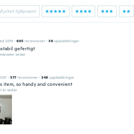
Mycket hjälpsamt
ed 2019
·
605
recensioner
·
38
uppladdningar
nstabil gefertigt
 månader sedan
a
2021
·
577
recensioner
·
348
uppladdningar
is item, so handy and convenient
t år sedan