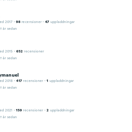
a
ed 2017
·
98
recensioner
·
47
uppladdningar
t år sedan
r
ed 2015
·
652
recensioner
t år sedan
ymanuel
ed 2018
·
417
recensioner
·
1
uppladdningar
t år sedan
ed 2021
·
159
recensioner
·
2
uppladdningar
t år sedan