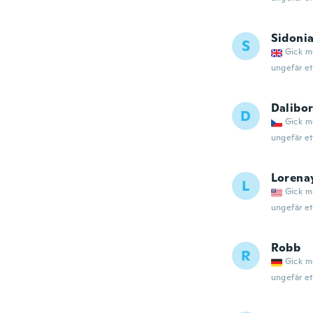
Sidoni
S
Gick m
ungefär et
Dalibo
D
Gick m
ungefär et
Lorena
L
Gick m
ungefär et
Robb
R
Gick m
ungefär et