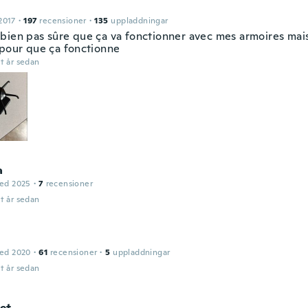
2017
·
197
recensioner
·
135
uppladdningar
bien pas sûre que ça va fonctionner avec mes armoires mais 
 pour que ça fonctionne
t år sedan
a
ed 2025
·
7
recensioner
t år sedan
ed 2020
·
61
recensioner
·
5
uppladdningar
t år sedan
et