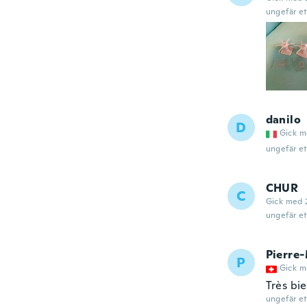
ungefär et
danilo
D
Gick m
ungefär et
CHUR
C
Gick med 
ungefär et
Pierre
P
Gick m
Très bi
ungefär et