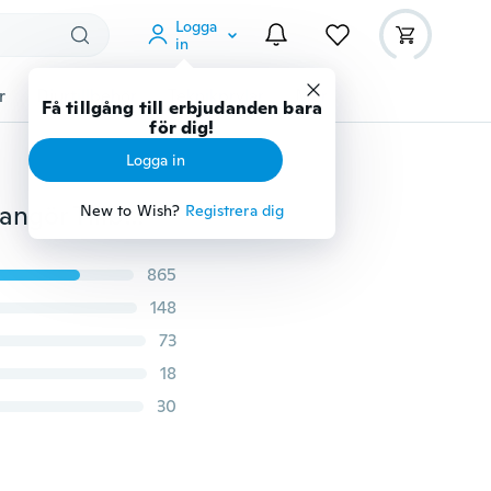
Logga
in
r
Djurtillbehör
Teknikprylar
Mer
Få tillgång till erbjudanden bara
för dig!
Logga in
Köksförvaringskrok Garderob Förvaringskrok Köksarrangör Tillbehör Skåp Förvaringsställ Roterbart krokförvaringsställ
New to Wish?
Registrera dig
865
148
73
18
30