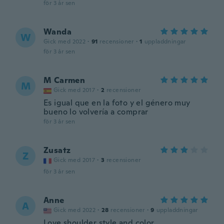
för 3 år sen
Wanda
W
Gick med 2022
·
91
recensioner
·
1
uppladdningar
för 3 år sen
M Carmen
M
Gick med 2017
·
2
recensioner
Es igual que en la foto y el género muy
bueno lo volvería a comprar
för 3 år sen
Zusatz
Z
Gick med 2017
·
3
recensioner
för 3 år sen
Anne
A
Gick med 2022
·
28
recensioner
·
9
uppladdningar
Love shoulder style and color