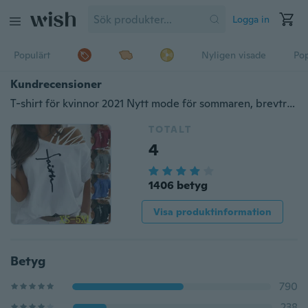
Logga in
Populärt
Nyligen visade
Pop
Kundrecensioner
T-shirt för kvinnor 2021 Nytt mode för sommaren, brevtryckt, kortärmad, kortärmad axelbandslös T-shirt, lös, mjuk och bekväm sommartröja XS-5XL
TOTALT
4
1406 betyg
Visa produktinformation
Betyg
790
238