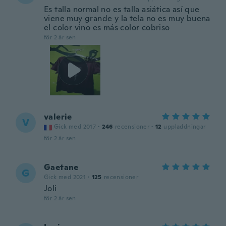
Es talla normal no es talla asiática así que
viene muy grande y la tela no es muy buena
el color vino es más color cobriso
för 2 år sen
valerie
V
Gick med 2017
·
246
recensioner
·
12
uppladdningar
för 2 år sen
Gaetane
G
Gick med 2021
·
125
recensioner
Joli
för 2 år sen