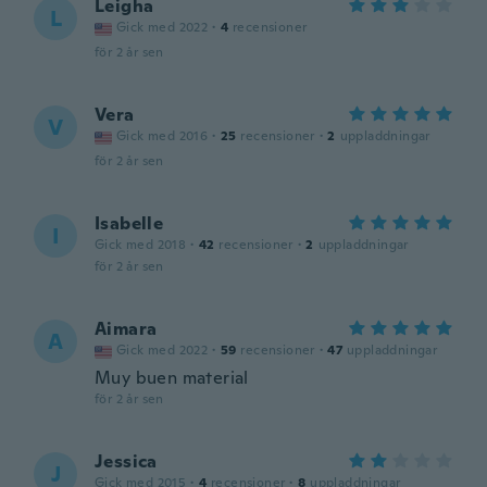
Leigha
L
Gick med 2022
·
4
recensioner
för 2 år sen
Vera
V
Gick med 2016
·
25
recensioner
·
2
uppladdningar
för 2 år sen
Isabelle
I
Gick med 2018
·
42
recensioner
·
2
uppladdningar
för 2 år sen
Aimara
A
Gick med 2022
·
59
recensioner
·
47
uppladdningar
Muy buen material
för 2 år sen
Jessica
J
Gick med 2015
·
4
recensioner
·
8
uppladdningar