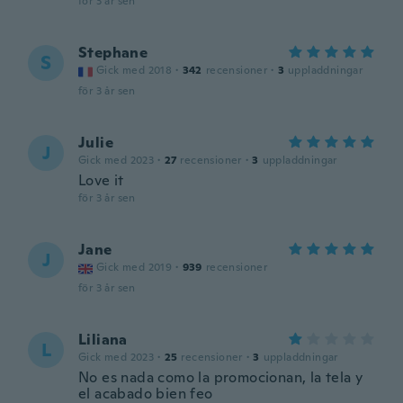
för 3 år sen
Stephane
S
Gick med 2018
·
342
recensioner
·
3
uppladdningar
för 3 år sen
Julie
J
Gick med 2023
·
27
recensioner
·
3
uppladdningar
Love it
för 3 år sen
Jane
J
Gick med 2019
·
939
recensioner
för 3 år sen
Liliana
L
Gick med 2023
·
25
recensioner
·
3
uppladdningar
No es nada como la promocionan, la tela y
el acabado bien feo