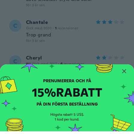
för 3 år sen
Chantale
C
Gick med 2020
·
1
recensioner
Trop grand
för 3 år sen
Cheryl
C
Gick med 2017
·
6
recensioner
I had orded 2 of these shirts but in
different. Colors red/blue but you sent
both in the same colors.
15%RABATT
för 3 år sen
PÅ DIN FÖRSTA BESTÄLLNING
Ramona
R
Gick med 2021
·
36
recensioner
Högsta rabatt 5 US$.
för 3 år sen
1 kod per kund.