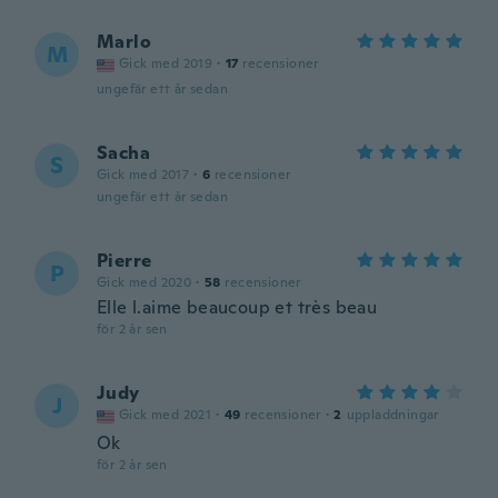
Marlo
M
Gick med 2019
·
17
recensioner
ungefär ett år sedan
Sacha
S
Gick med 2017
·
6
recensioner
ungefär ett år sedan
Pierre
P
Gick med 2020
·
58
recensioner
Elle l.aime beaucoup et très beau
för 2 år sen
Judy
J
Gick med 2021
·
49
recensioner
·
2
uppladdningar
Ok
för 2 år sen