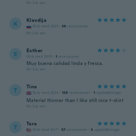
för 3 år sen
Klavdija
K
Gick med 2023
·
36
recensioner
för 3 år sen
Esther
E
Gick med 2019
·
1
recensioner
Muy buena calidad linda y fresca.
för 3 år sen
Tina
T
Gick med 2020
·
129
recensioner
·
1
uppladdningar
Material thinner than I like still nice t-shirt
för 3 år sen
Tara
T
Gick med 2017
·
57
recensioner
·
3
uppladdningar