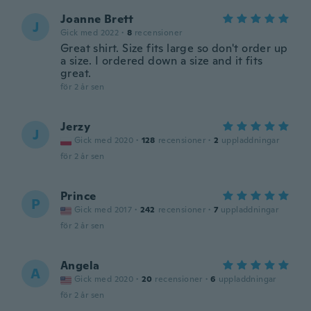
Joanne Brett
J
Gick med 2022
·
8
recensioner
Great shirt. Size fits large so don't order up
a size. I ordered down a size and it fits
great.
för 2 år sen
Jerzy
J
Gick med 2020
·
128
recensioner
·
2
uppladdningar
för 2 år sen
Prince
P
Gick med 2017
·
242
recensioner
·
7
uppladdningar
för 2 år sen
Angela
A
Gick med 2020
·
20
recensioner
·
6
uppladdningar
för 2 år sen