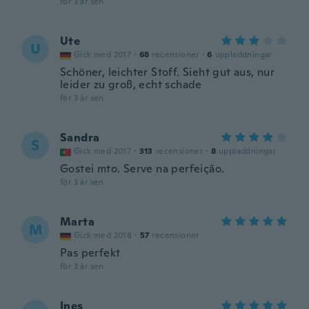
för 3 år sen
Ute
U
Gick med 2017
·
68
recensioner
·
6
uppladdningar
Schöner, leichter Stoff. Sieht gut aus, nur
leider zu groß, echt schade
för 3 år sen
Sandra
S
Gick med 2017
·
313
recensioner
·
8
uppladdningar
Gostei mto. Serve na perfeição.
för 3 år sen
Marta
M
Gick med 2018
·
57
recensioner
Pas perfekt
för 3 år sen
Ines