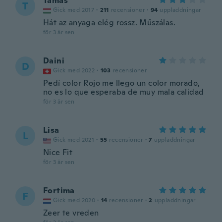
Tamás
T
Gick med 2017
·
211
recensioner
·
94
uppladdningar
Hát az anyaga elég rossz. Műszálas.
för 3 år sen
Daini
D
Gick med 2022
·
103
recensioner
Pedí color Rojo me llego un color morado,
no es lo que esperaba de muy mala calidad
för 3 år sen
Lisa
L
Gick med 2021
·
55
recensioner
·
7
uppladdningar
Nice Fit
för 3 år sen
Fortima
F
Gick med 2020
·
14
recensioner
·
2
uppladdningar
Zeer te vreden