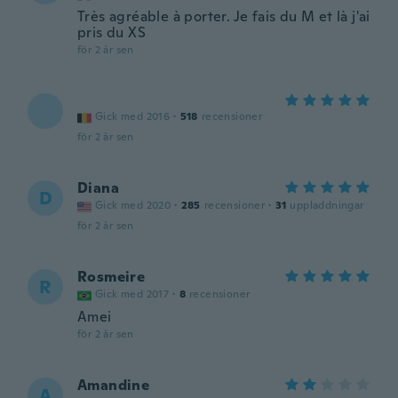
Très agréable à porter. Je fais du M et là j'ai
pris du XS
för 2 år sen
Gick med 2016
·
518
recensioner
för 2 år sen
Diana
D
Gick med 2020
·
285
recensioner
·
31
uppladdningar
för 2 år sen
Rosmeire
R
Gick med 2017
·
8
recensioner
Amei
för 2 år sen
Amandine
A