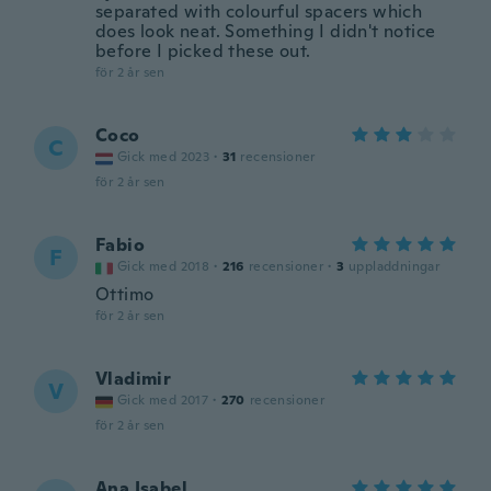
separated with colourful spacers which
does look neat. Something I didn't notice
before I picked these out.
för 2 år sen
Coco
C
Gick med 2023
·
31
recensioner
för 2 år sen
Fabio
F
Gick med 2018
·
216
recensioner
·
3
uppladdningar
Ottimo
för 2 år sen
Vladimir
V
Gick med 2017
·
270
recensioner
för 2 år sen
Ana Isabel