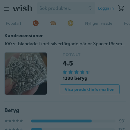
Logga in
Populärt
Nyligen visade
Pop
Kundrecensioner
100 st blandade Tibet silverfärgade pärlor Spacer för smycken att göra europeiska armband DIY
TOTALT
4.5
1288 betyg
Visa produktinformation
Betyg
931
180