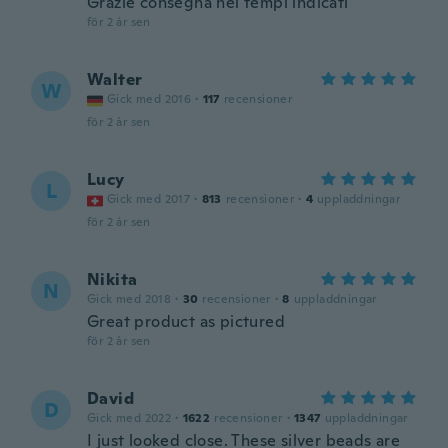
Grazie consegna nei tempi indicati
för 2 år sen
Walter
W
Gick med 2016
·
117
recensioner
för 2 år sen
Lucy
L
Gick med 2017
·
813
recensioner
·
4
uppladdningar
för 2 år sen
Nikita
N
Gick med 2018
·
30
recensioner
·
8
uppladdningar
Great product as pictured
för 2 år sen
David
D
Gick med 2022
·
1622
recensioner
·
1347
uppladdningar
I just looked close. These silver beads are