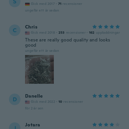
S
Gick med 2017
·
71
recensioner
ungefär ett år sedan
Chris
C
Gick med 2018
·
253
recensioner
·
162
uppladdningar
These are really good quality and looks
good
ungefär ett år sedan
Danelle
D
Gick med 2022
·
10
recensioner
för 2 år sen
Jotara
J