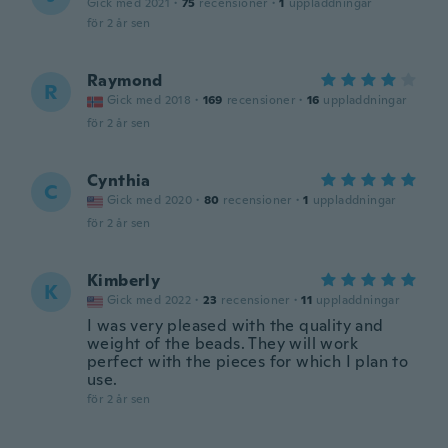
Gick med 2021
·
75
recensioner
·
1
uppladdningar
för 2 år sen
Raymond
R
Gick med 2018
·
169
recensioner
·
16
uppladdningar
för 2 år sen
Cynthia
C
Gick med 2020
·
80
recensioner
·
1
uppladdningar
för 2 år sen
Kimberly
K
Gick med 2022
·
23
recensioner
·
11
uppladdningar
I was very pleased with the quality and
weight of the beads. They will work
perfect with the pieces for which I plan to
use.
för 2 år sen