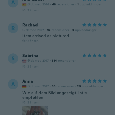
A
Gick med 2014
·
48
recensioner
·
1
uppladdningar
för 2 år sen
Rachael
R
Gick med 2022
·
92
recensioner
·
3
uppladdningar
Item arrived as pictured.
för 2 år sen
Sabrina
S
Gick med 2017
·
314
recensioner
för 2 år sen
Anna
A
Gick med 2017
·
35
recensioner
·
29
uppladdningar
Wie auf dem Bild angezeigt. Ist zu
empfehlen
för 2 år sen