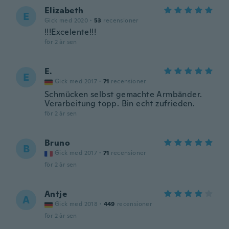
Elizabeth
E
Gick med 2020
·
53
recensioner
!!!Excelente!!!
för 2 år sen
E.
E
Gick med 2017
·
71
recensioner
Schmücken selbst gemachte Armbänder.
Verarbeitung topp. Bin echt zufrieden.
för 2 år sen
Bruno
B
Gick med 2017
·
71
recensioner
för 2 år sen
Antje
A
Gick med 2018
·
449
recensioner
för 2 år sen