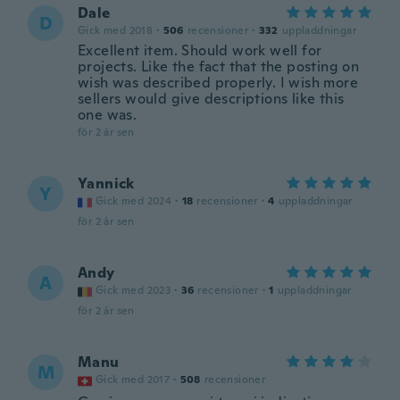
Dale
D
Gick med 2018
·
506
recensioner
·
332
uppladdningar
Excellent item. Should work well for
projects. Like the fact that the posting on
wish was described properly. I wish more
sellers would give descriptions like this
one was.
för 2 år sen
Yannick
Y
Gick med 2024
·
18
recensioner
·
4
uppladdningar
för 2 år sen
Andy
A
Gick med 2023
·
36
recensioner
·
1
uppladdningar
för 2 år sen
Manu
M
Gick med 2017
·
508
recensioner