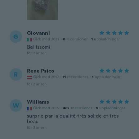
Giovanni
G
Gick med 2022
·
8
recensioner
·
1
uppladdningar
Bellissomi
för 2 år sen
Rene Psico
R
Gick med 2017
·
11
recensioner
·
1
uppladdningar
för 2 år sen
Williams
W
Gick med 2015
·
482
recensioner
·
9
uppladdningar
surprie par la qualité très solide et très
beau
för 2 år sen