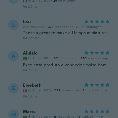
Gick med 2021
·
28
recensioner
för 2 år sen
Lou
L
Gick med 2017
·
324
recensioner
·
3
uppladdningar
These a great to make oil lamps miniatures
för 2 år sen
Aluizio
A
Gick med 2018
·
561
recensioner
·
290
uppladdningar
Excelente produto e vendedor muito bom.
för 2 år sen
Elsebeth
E
Gick med 2017
·
1632
recensioner
·
8
uppladdningar
för 2 år sen
Marie
M
Gick med 2015
·
13
recensioner
·
1
uppladdningar