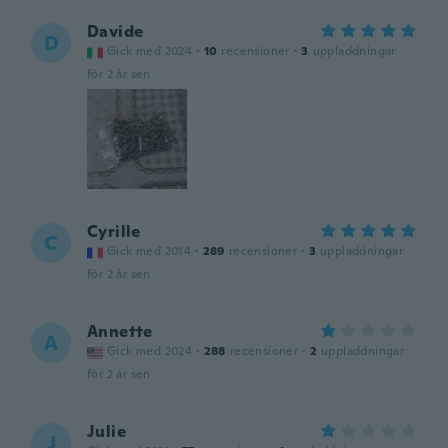
Davide
D
Gick med 2024
·
10
recensioner
·
3
uppladdningar
för 2 år sen
Cyrille
C
Gick med 2014
·
289
recensioner
·
3
uppladdningar
för 2 år sen
Annette
A
Gick med 2024
·
288
recensioner
·
2
uppladdningar
för 2 år sen
Julie
J