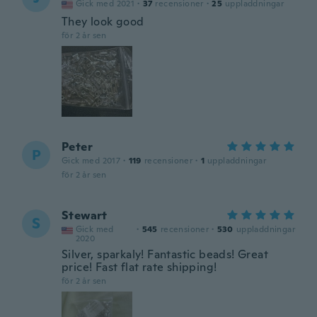
Gick med 2021
·
37
recensioner
·
25
uppladdningar
They look good
för 2 år sen
Peter
P
Gick med 2017
·
119
recensioner
·
1
uppladdningar
för 2 år sen
Stewart
S
Gick med
·
545
recensioner
·
530
uppladdningar
2020
Silver, sparkaly! Fantastic beads! Great
price! Fast flat rate shipping!
för 2 år sen