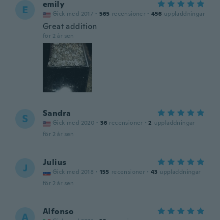
emily
E
Gick med 2017
·
565
recensioner
·
456
uppladdningar
Great addition
för 2 år sen
Sandra
S
Gick med 2020
·
36
recensioner
·
2
uppladdningar
för 2 år sen
Julius
J
Gick med 2018
·
155
recensioner
·
43
uppladdningar
för 2 år sen
Alfonso
A