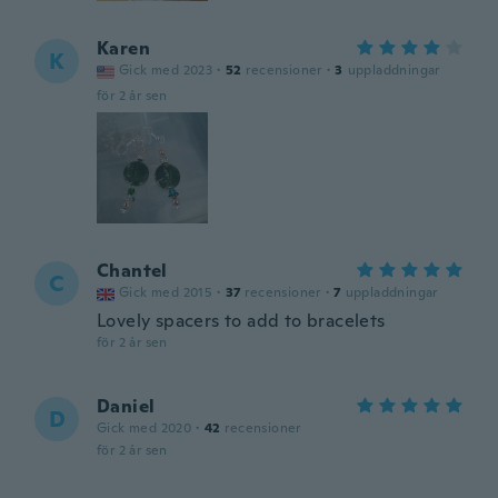
Karen
K
Gick med 2023
·
52
recensioner
·
3
uppladdningar
för 2 år sen
Chantel
C
Gick med 2015
·
37
recensioner
·
7
uppladdningar
Lovely spacers to add to bracelets
för 2 år sen
Daniel
D
Gick med 2020
·
42
recensioner
för 2 år sen