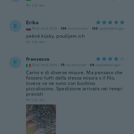
för 2 år sen
Erika
E
Gick med 2018
·
139
recensioner
·
120
uppladdningar
pekné kúsky, použijem ich
för 2 år sen
francesca
F
Gick med 2018
·
75
recensioner
·
38
uppladdningar
Carini e di diverse misure. Ma pensavo che
fossero tutti della stessa misura x il filo,
invece ce ne sono con buchino
piccolissimo. Spedizione arrivata nei tempi
previsti
för 2 år sen