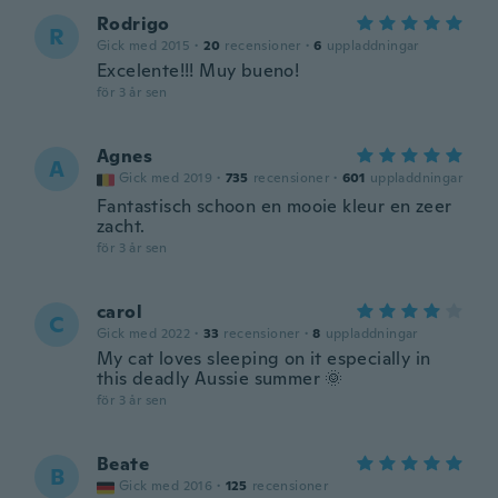
Rodrigo
R
Gick med 2015
·
20
recensioner
·
6
uppladdningar
Excelente!!! Muy bueno!
för 3 år sen
Agnes
A
Gick med 2019
·
735
recensioner
·
601
uppladdningar
Fantastisch schoon en mooie kleur en zeer
zacht.
för 3 år sen
carol
C
Gick med 2022
·
33
recensioner
·
8
uppladdningar
My cat loves sleeping on it especially in
this deadly Aussie summer 🌞
för 3 år sen
Beate
B
Gick med 2016
·
125
recensioner