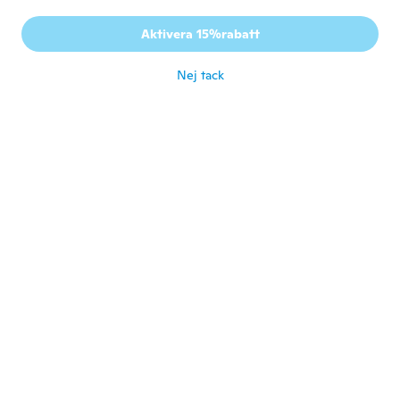
Gick med 2020
·
1
recensioner
Il y a 2 articles j'aurais préféré un seul plus
Aktivera 15%rabatt
grand un peu déçue
för 4 år sen
Nej tack
elisabeth
E
Gick med 2019
·
48
recensioner
super
för 4 år sen
Jo
J
Gick med 2019
·
12
recensioner
för 4 år sen
Lilian
L
Gick med 2018
·
2
recensioner
för 4 år sen
Stúdió