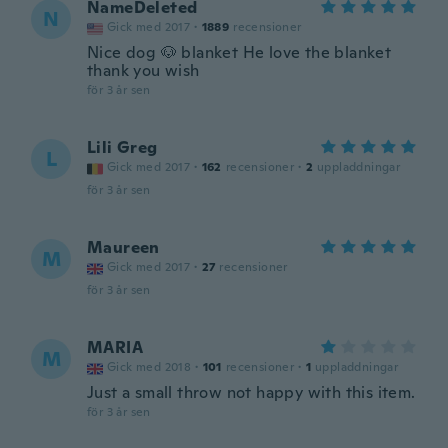
NameDeleted
N
Gick med 2017
·
1889
recensioner
Nice dog 🐶 blanket He love the blanket
thank you wish
för 3 år sen
Lili Greg
L
Gick med 2017
·
162
recensioner
·
2
uppladdningar
för 3 år sen
Maureen
M
Gick med 2017
·
27
recensioner
för 3 år sen
MARIA
M
Gick med 2018
·
101
recensioner
·
1
uppladdningar
Just a small throw not happy with this item.
för 3 år sen