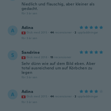
Niedlich und flauschig, aber kleiner als
gedacht.
för 3 år sen
Adina
A
Gick med 2015
·
44
recensioner
·
2
uppladdningar
för 3 år sen
Sandrine
S
Gick med 2018
·
15
recensioner
Sehr dünn wie auf dem Bild eben. Aber
total ausreichend um auf Körbchen zu
legen
för 3 år sen
Adina
A
Gick med 2015
·
44
recensioner
·
2
uppladdningar
för 3 år sen