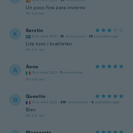
Gick med 2020
·
31
recensioner
Un poco fina para invierno
för 3 år sen
Kerstin
K
Gick med 2016
·
15
recensioner
·
10
uppladdningar
Lite tunn i kvaliteten
för 3 år sen
Anna
A
Gick med 2022
·
1
recensioner
för 3 år sen
Quentin
Q
Gick med 2022
·
210
recensioner
·
3
uppladdningar
Bien
för 3 år sen
Margareta