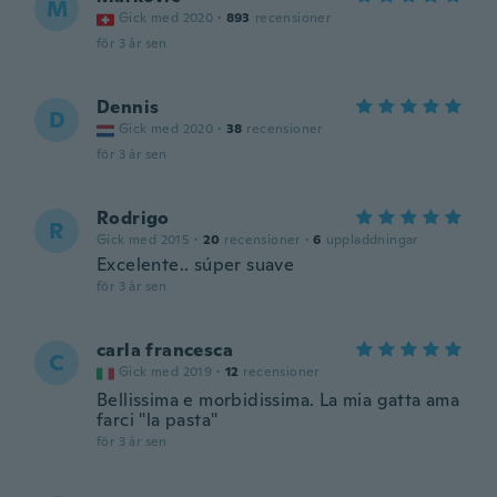
M
Gick med 2020
·
893
recensioner
för 3 år sen
Dennis
D
Gick med 2020
·
38
recensioner
för 3 år sen
Rodrigo
R
Gick med 2015
·
20
recensioner
·
6
uppladdningar
Excelente.. súper suave
för 3 år sen
carla francesca
C
Gick med 2019
·
12
recensioner
Bellissima e morbidissima. La mia gatta ama
farci "la pasta"
för 3 år sen