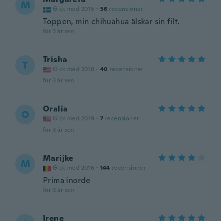
M
Gick med 2015
·
56
recensioner
Toppen, min chihuahua älskar sin filt.
för 3 år sen
Trisha
T
Gick med 2018
·
40
recensioner
för 3 år sen
Oralia
O
Gick med 2019
·
7
recensioner
för 3 år sen
Marijke
M
Gick med 2016
·
144
recensioner
Prima inorde
för 3 år sen
Irene