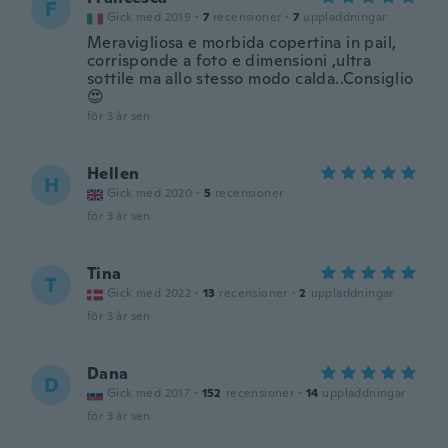
F
Gick med 2019
·
7
recensioner
·
7
uppladdningar
Meravigliosa e morbida copertina in pail,
corrisponde a foto e dimensioni ,ultra
sottile ma allo stesso modo calda..Consiglio
😍
för 3 år sen
Hellen
H
Gick med 2020
·
5
recensioner
för 3 år sen
Tina
T
Gick med 2022
·
13
recensioner
·
2
uppladdningar
för 3 år sen
Dana
D
Gick med 2017
·
152
recensioner
·
14
uppladdningar
för 3 år sen