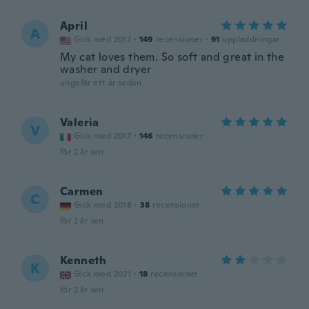
April
A
Gick med 2017
·
149
recensioner
·
91
uppladdningar
My cat loves them. So soft and great in the
washer and dryer
ungefär ett år sedan
Valeria
V
Gick med 2017
·
146
recensioner
för 2 år sen
Carmen
C
Gick med 2018
·
38
recensioner
för 2 år sen
Kenneth
K
Gick med 2021
·
18
recensioner
för 2 år sen