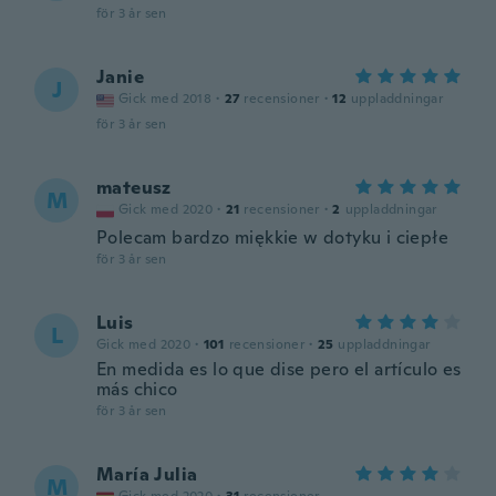
för 3 år sen
Janie
J
Gick med 2018
·
27
recensioner
·
12
uppladdningar
för 3 år sen
mateusz
M
Gick med 2020
·
21
recensioner
·
2
uppladdningar
Polecam bardzo miękkie w dotyku i ciepłe
för 3 år sen
Luis
L
Gick med 2020
·
101
recensioner
·
25
uppladdningar
En medida es lo que dise pero el artículo es
más chico
för 3 år sen
María Julia
M