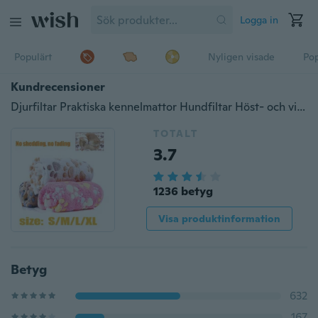
Logga in
Populärt
Nyligen visade
Pop
Kundrecensioner
Djurfiltar Praktiska kennelmattor Hundfiltar Höst- och vintervärmefiltar Tjocka korallfleece
TOTALT
3.7
1236 betyg
Visa produktinformation
Betyg
632
167