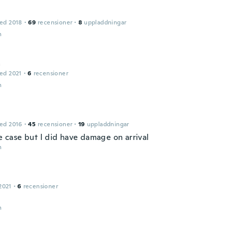
ed 2018
·
69
recensioner
·
8
uppladdningar
n
a
ed 2021
·
6
recensioner
n
ed 2016
·
45
recensioner
·
19
uppladdningar
he case but I did have damage on arrival
n
2021
·
6
recensioner
n