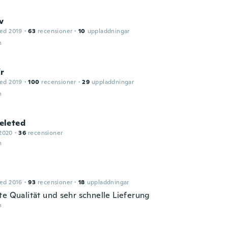
v
ed 2019
·
63
recensioner
·
10
uppladdningar
n
ír
ed 2019
·
100
recensioner
·
29
uppladdningar
n
leted
2020
·
36
recensioner
n
ed 2016
·
93
recensioner
·
18
uppladdningar
te Qualität und sehr schnelle Lieferung
n