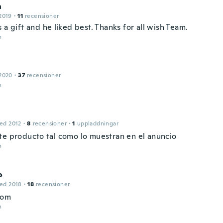
n
2019
·
11
recensioner
 a gift and he liked best. Thanks for all wish Team.
n
2020
·
37
recensioner
n
ed 2012
·
8
recensioner
·
1
uppladdningar
te producto tal como lo muestran en el anuncio
n
o
ed 2018
·
18
recensioner
bom
n