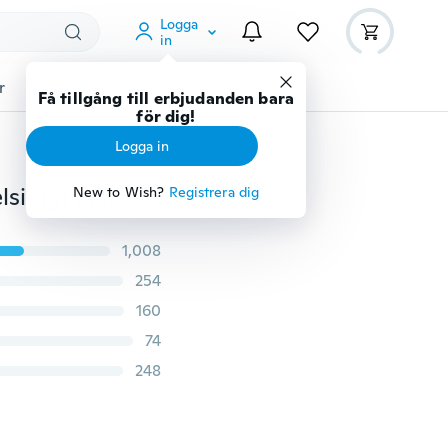
Logga
in
r
Djurtillbehör
Teknikprylar
Mer
Få tillgång till erbjudanden bara
för dig!
Logga in
Nytt rakt design magnetiskt metalladsorptions dubbelsidigt glasfodral för Iphone12 12Pro 12Mini 12Pro Max Iphone 11 11Pro 11Pro Max Iphonex Xs Max Xr Magnet Adsorptionskåpa för Iphone 7 8 Plus SE 2020
New to Wish?
Registrera dig
1,008
254
160
74
248