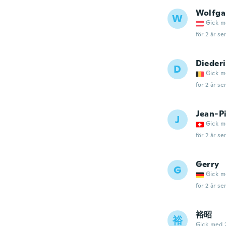
Wolfga
W
Gick m
för 2 år se
Dieder
D
Gick m
för 2 år se
Jean-P
J
Gick m
för 2 år se
Gerry
G
Gick m
för 2 år se
裕昭
裕
Gick med 