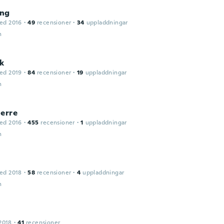
ng
ed 2016
·
49
recensioner
·
34
uppladdningar
n
ik
ed 2019
·
84
recensioner
·
19
uppladdningar
n
ierre
ed 2016
·
455
recensioner
·
1
uppladdningar
n
ed 2018
·
58
recensioner
·
4
uppladdningar
n
2018
·
41
recensioner