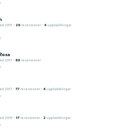
n
h
ed 2015
·
29
recensioner
·
4
uppladdningar
n
Rosa
ed 2017
·
80
recensioner
n
ed 2017
·
77
recensioner
·
4
uppladdningar
n
ed 2019
·
17
recensioner
·
2
uppladdningar
n