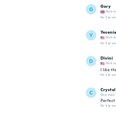
Gary
G
Gick m
för 3 år se
Yeseni
Y
Gick m
för 3 år se
Divini
D
Gick m
I like t
för 3 år se
Crystal
C
Gick med 
Perfect
för 3 år se