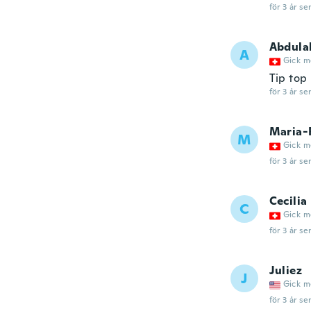
för 3 år se
Abdula
A
Gick m
Tip top
för 3 år se
Maria-
M
Gick m
för 3 år se
Cecilia
C
Gick m
för 3 år se
Juliez
J
Gick m
för 3 år se