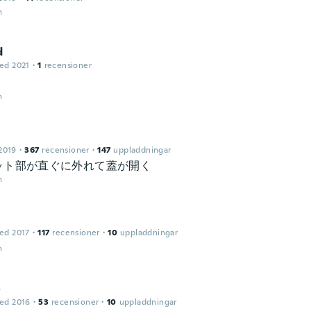
n
d
ed 2021
·
1
recensioner
n
2019
·
367
recensioner
·
147
uppladdningar
ット部が直ぐに外れて蓋が開く
n
ed 2017
·
117
recensioner
·
10
uppladdningar
n
o
ed 2016
·
53
recensioner
·
10
uppladdningar