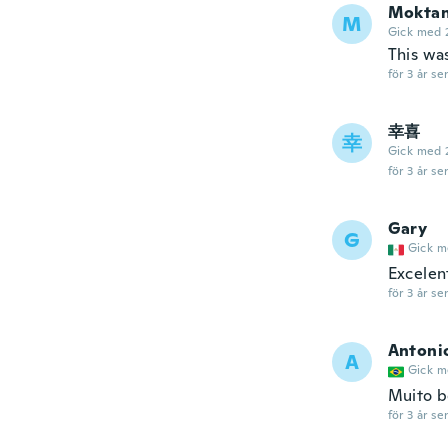
Mokta
M
Gick med 
This was
för 3 år se
幸喜
幸
Gick med 
för 3 år se
Gary
G
Gick m
Excelen
för 3 år se
Antoni
A
Gick m
Muito 
för 3 år se