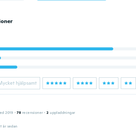
ioner
Mycket hjälpsamt
ed 2019
·
78
recensioner
·
2
uppladdningar
t år sedan