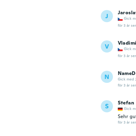
Jarosla
J
Gick m
för 3 år se
Vladim
V
Gick m
för 3 år se
NameDe
N
Gick med 
för 3 år se
Stefan
S
Gick m
Sehr gu
för 3 år se