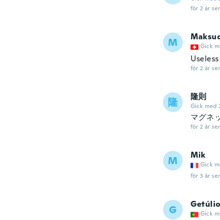
för 2 år se
Maksu
M
Gick m
Useless
för 2 år se
隆則
隆
Gick med 
マグネ
för 2 år se
Mik
M
Gick m
för 3 år se
Getúli
G
Gick m