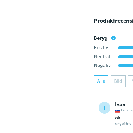
Produktrecens
Betyg
Positiv
Neutral
Negativ
Alla
Bild
Ivan
I
Gick m
ok
ungefär et