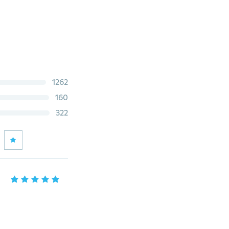
1262
160
322