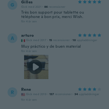
Gilles
G
Gick med 2021
·
86
recensioner
Très bon support pour tablette ou
téléphone à bon prix, merci Wish.
för 4 år sen
arturo
A
Gick med 2017
·
15
recensioner
·
10
uppladdningar
Muy práctico y de buen material
för 4 år sen
Rene
R
Gick med 2019
·
137
recensioner
·
34
uppladdningar
för 4 år sen