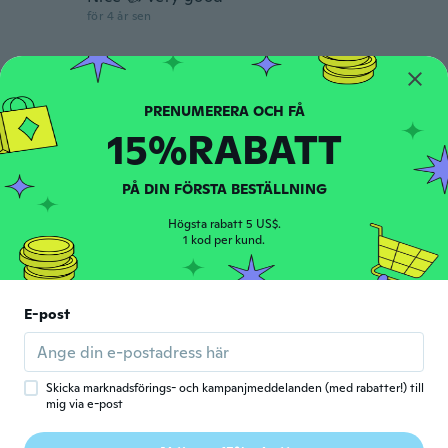
för 4 år sen
Georges
G
Gick med 2020
·
21
recensioner
för 4 år sen
15%RABATT
Claudette
C
PÅ DIN FÖRSTA BESTÄLLNING
Gick med 2015
·
7
recensioner
Parfait 👌
Högsta rabatt 5 US$.
för 4 år sen
1 kod per kund.
Andre
A
Gick med 2018
·
4
recensioner
E-post
Its excellent
för 4 år sen
Skicka marknadsförings- och kampanjmeddelanden (med rabatter!) till
mig via e-post
Chris
C
Gick med 2020
·
4
recensioner
·
1
uppladdningar