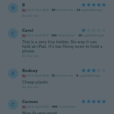
B
B
Gick med 2016
·
59
recensioner
·
33
uppladdningar
för 4 år sen
Carol
C
Gick med 2017
·
100
recensioner
·
26
uppladdningar
This is a very tiny holder. No way it can
hold an iPad. It's too flimsy even to hold a
phone
för 4 år sen
Rodney
R
Gick med 2019
·
73
recensioner
·
6
uppladdningar
Cheap plastic
för 4 år sen
Carmen
C
Gick med 2020
·
560
recensioner
Nice 👍 very good