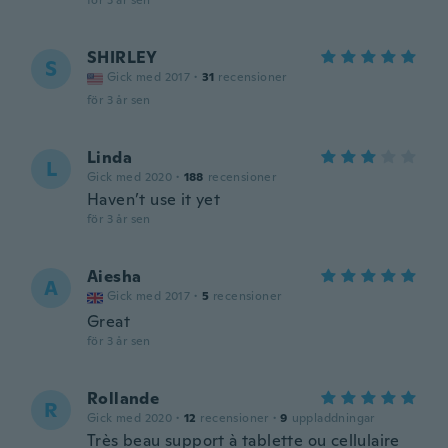
för 3 år sen
SHIRLEY
S
Gick med 2017
·
31
recensioner
för 3 år sen
Linda
L
Gick med 2020
·
188
recensioner
Haven’t use it yet
för 3 år sen
Aiesha
A
Gick med 2017
·
5
recensioner
Great
för 3 år sen
Rollande
R
Gick med 2020
·
12
recensioner
·
9
uppladdningar
Très beau support à tablette ou cellulaire