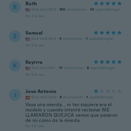
Ruth
R
Gick med 2019
·
150
recensioner
·
32
uppladdningar
för 4 år sen
Samuel
S
Gick med 2018
·
4
recensioner
·
1
uppladdningar
för 4 år sen
Keyirra
K
Gick med 2017
·
17
recensioner
·
8
uppladdningar
för 4 år sen
Jose Antonio
J
Gick med 2020
·
6
recensioner
·
1
uppladdningar
Vaya una mierda. . ni tan siquiera era el
modelo y cuando intenté reclamar ME
LLAMARON QUEJICA vamos que pasaron
de mi como de la mierda
för 4 år sen