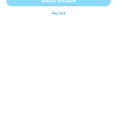
Aktivera 15%rabatt
Works great
för 4 år sen
Nej tack
Arnetta
A
Gick med 2020
·
25
recensioner
·
2
uppladdningar
för 4 år sen
Romeo
R
Gick med 2016
·
9
recensioner
för 4 år sen
Henry
H
Gick med 2019
·
6
recensioner
Very nice
för 4 år sen
Vera lucia
V
Gick med 2021
·
4
recensioner