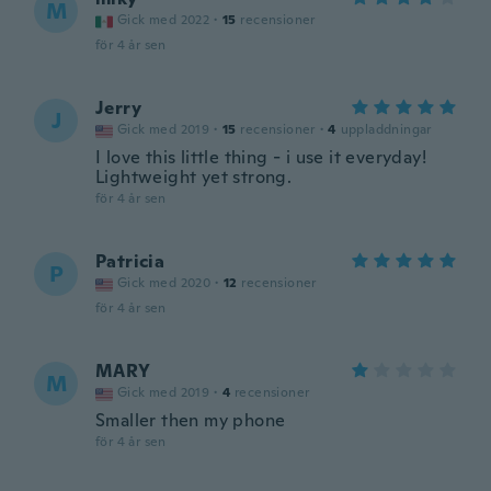
M
Gick med 2022
·
15
recensioner
för 4 år sen
Jerry
J
Gick med 2019
·
15
recensioner
·
4
uppladdningar
I love this little thing - i use it everyday!
Lightweight yet strong.
för 4 år sen
Patricia
P
Gick med 2020
·
12
recensioner
för 4 år sen
MARY
M
Gick med 2019
·
4
recensioner
Smaller then my phone
för 4 år sen