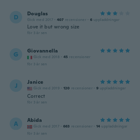
Douglas
D
Gick med 2017
·
407
recensioner
·
6
uppladdningar
Love it but wrong size
för 3 år sen
Giovannella
G
Gick med 2018
·
45
recensioner
för 3 år sen
Janice
J
Gick med 2019
·
120
recensioner
·
9
uppladdningar
Correct
för 3 år sen
Abida
A
Gick med 2017
·
663
recensioner
·
14
uppladdningar
för 3 år sen