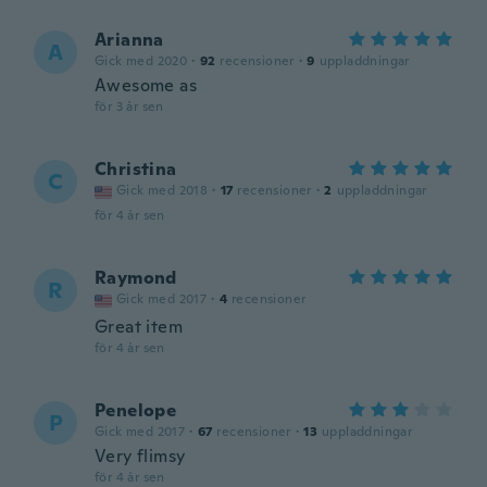
Arianna
A
Gick med 2020
·
92
recensioner
·
9
uppladdningar
Awesome as
för 3 år sen
Christina
C
Gick med 2018
·
17
recensioner
·
2
uppladdningar
för 4 år sen
Raymond
R
Gick med 2017
·
4
recensioner
Great item
för 4 år sen
Penelope
P
Gick med 2017
·
67
recensioner
·
13
uppladdningar
Very flimsy
för 4 år sen