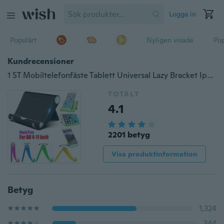
Logga in
Populärt
Nyligen visade
Pop
Kundrecensioner
1 ST Mobiltelefonfäste Tablett Universal Lazy Bracket Ipad Desktop Multifunktions Fällbar Bärbar Telefonfäste
TOTALT
4.1
2201 betyg
Visa produktinformation
Betyg
1,324
344