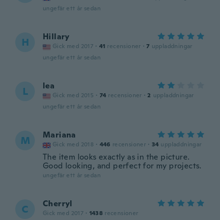
ungefär ett år sedan
Hillary
H
Gick med 2017
·
41
recensioner
·
7
uppladdningar
ungefär ett år sedan
lea
L
Gick med 2015
·
74
recensioner
·
2
uppladdningar
ungefär ett år sedan
Mariana
M
Gick med 2018
·
446
recensioner
·
34
uppladdningar
The item looks exactly as in the picture.
Good looking, and perfect for my projects.
ungefär ett år sedan
Cherryl
C
Gick med 2017
·
1438
recensioner