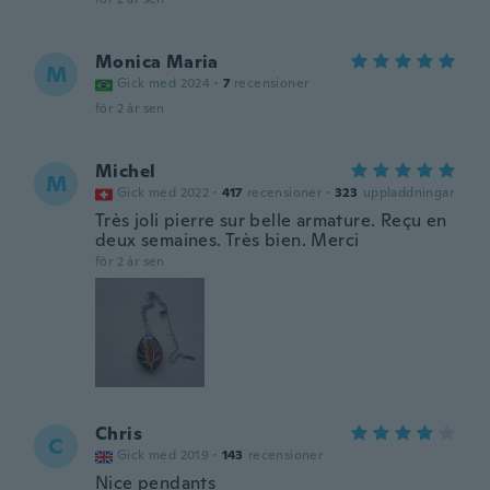
Monica Maria
M
Gick med 2024
·
7
recensioner
för 2 år sen
Michel
M
Gick med 2022
·
417
recensioner
·
323
uppladdningar
Très joli pierre sur belle armature. Reçu en
deux semaines. Très bien. Merci
för 2 år sen
Chris
C
Gick med 2019
·
143
recensioner
Nice pendants