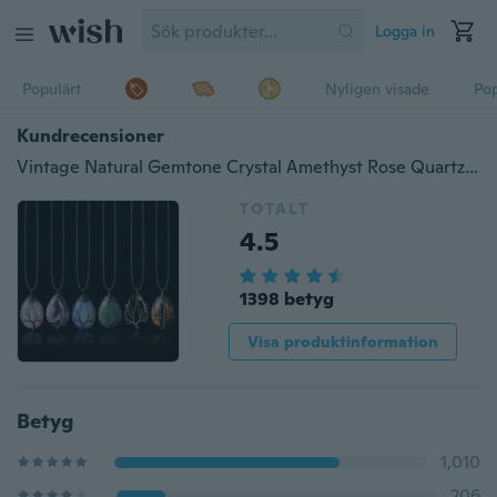
Logga in
Populärt
Nyligen visade
Pop
Kundrecensioner
Vintage Natural Gemtone Crystal Amethyst Rose Quartz Tiger Eye Stone Water Drop Tree of Life Hängsmycke för kvinnor män smycken
TOTALT
4.5
1398 betyg
Visa produktinformation
Betyg
1,010
206