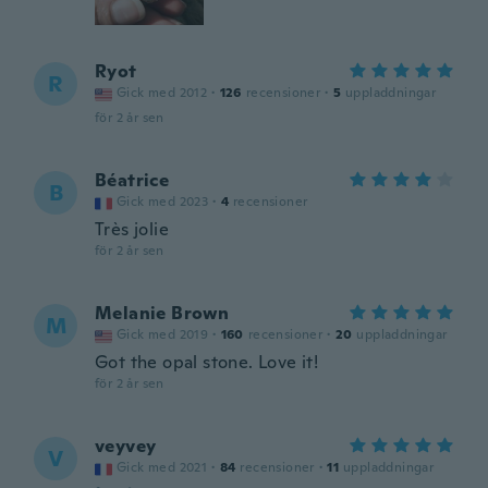
Ryot
R
Gick med 2012
·
126
recensioner
·
5
uppladdningar
för 2 år sen
Béatrice
B
Gick med 2023
·
4
recensioner
Très jolie
för 2 år sen
Melanie Brown
M
Gick med 2019
·
160
recensioner
·
20
uppladdningar
Got the opal stone. Love it!
för 2 år sen
veyvey
V
Gick med 2021
·
84
recensioner
·
11
uppladdningar