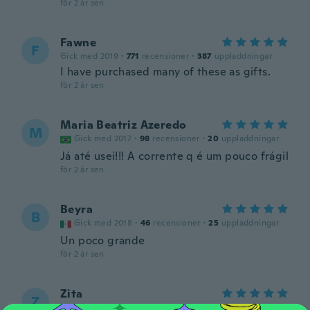
för 2 år sen
Fawne
F
Gick med 2019
·
771
recensioner
·
387
uppladdningar
I have purchased many of these as gifts.
för 2 år sen
Maria Beatriz Azeredo
M
Gick med 2017
·
98
recensioner
·
20
uppladdningar
Já até usei!!! A corrente q é um pouco frágil
för 2 år sen
Beyra
B
Gick med 2018
·
46
recensioner
·
25
uppladdningar
Un poco grande
för 2 år sen
Zita
Z
Gick med 2017
·
6
recensioner