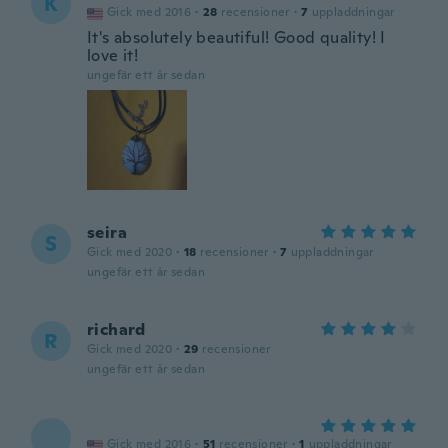
K
Gick med 2016
·
28
recensioner
·
7
uppladdningar
It's absolutely beautiful! Good quality! I
love it!
ungefär ett år sedan
seira
S
Gick med 2020
·
18
recensioner
·
7
uppladdningar
ungefär ett år sedan
richard
R
Gick med 2020
·
29
recensioner
ungefär ett år sedan
Gick med 2016
·
51
recensioner
·
1
uppladdningar