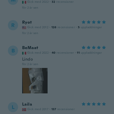
Gick med 2022
·
32
recensioner
för 2 år sen
Ryot
R
Gick med 2012
·
126
recensioner
·
5
uppladdningar
för 2 år sen
BeMaat
B
Gick med 2022
·
40
recensioner
·
11
uppladdningar
Lindo
för 2 år sen
Laila
L
Gick med 2017
·
137
recensioner