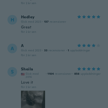
för 2 år sen
Hedley
H
Gick med 2023
·
137
recensioner
Great
för 2 år sen
A
A
Gick med 2023
·
33
recensioner
·
1
uppladdningar
för 2 år sen
Sheila
S
Gick med
·
1104
recensioner
·
856
uppladdningar
2016
Love it
för 2 år sen