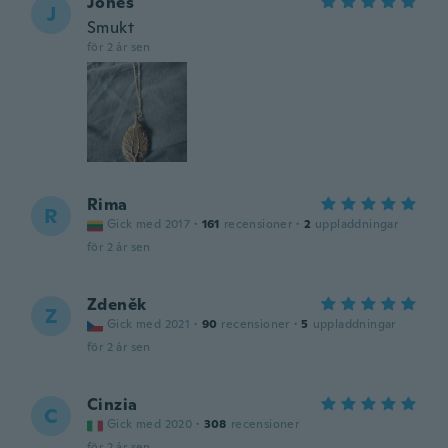
Jones
J
Smukt
för 2 år sen
Rima
R
Gick med 2017
·
161
recensioner
·
2
uppladdningar
för 2 år sen
Zdeněk
Z
Gick med 2021
·
90
recensioner
·
5
uppladdningar
för 2 år sen
Cinzia
C
Gick med 2020
·
308
recensioner
för 2 år sen