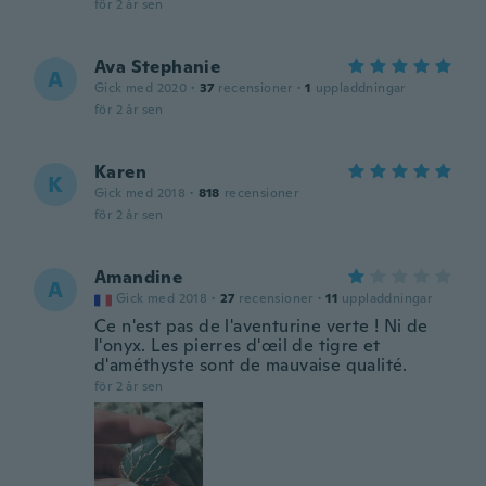
för 2 år sen
Ava Stephanie
A
Gick med 2020
·
37
recensioner
·
1
uppladdningar
för 2 år sen
Karen
K
Gick med 2018
·
818
recensioner
för 2 år sen
Amandine
A
Gick med 2018
·
27
recensioner
·
11
uppladdningar
Ce n'est pas de l'aventurine verte ! Ni de
l'onyx. Les pierres d'œil de tigre et
d'améthyste sont de mauvaise qualité.
för 2 år sen