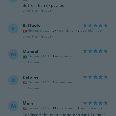
Better than expected
ungefär ett år sedan
Raffaele
R
Gick med 2022
·
97
recensioner
·
2
uppladdningar
ungefär ett år sedan
Manoel
M
Gick med 2019
·
7
recensioner
för 2 år sen
Delores
D
Gick med 2022
·
4
recensioner
för 2 år sen
Mary
M
Gick med 2022
·
43
recensioner
·
2
uppladdningar
I ordered the moonstone pendant. It looks