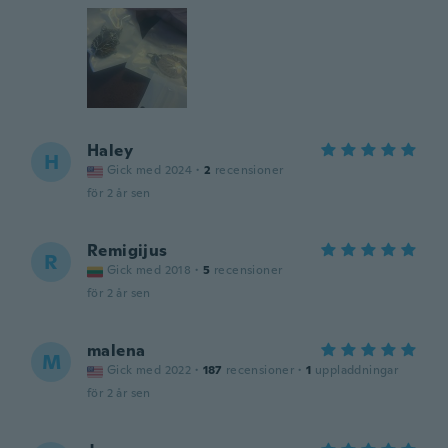
Haley
H
Gick med 2024
·
2
recensioner
för 2 år sen
Remigijus
R
Gick med 2018
·
5
recensioner
för 2 år sen
malena
M
Gick med 2022
·
187
recensioner
·
1
uppladdningar
för 2 år sen