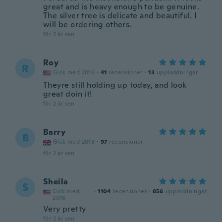
great and is heavy enough to be genuine.
The silver tree is delicate and beautiful. I
will be ordering others.
för 2 år sen
Roy
R
Gick med 2016
·
41
recensioner
·
13
uppladdningar
Theyre still holding up today, and look
great doin it!
för 2 år sen
Barry
B
Gick med 2018
·
97
recensioner
för 2 år sen
Sheila
S
Gick med
·
1104
recensioner
·
856
uppladdningar
2016
Very pretty
för 2 år sen