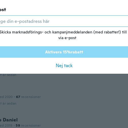
2017
·
66
recensioner
·
21
uppladdningar
ost
t år sedan
Skicka marknadsförings- och kampanjmeddelanden (med rabatter!) till
2021
·
2
recensioner
via e-post
t år sedan
Aktivera 15%rabatt
ed 2019
·
11
recensioner
Nej tack
t år sedan
ed 2020
·
67
recensioner
t år sedan
o Daniel
ed 2019
·
59
recensioner