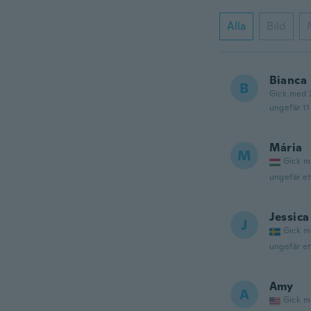
Alla
Bild
Bianca
B
Gick med 
ungefär 1
Mária
M
Gick m
ungefär et
Jessica
J
Gick m
ungefär et
Amy
A
Gick m