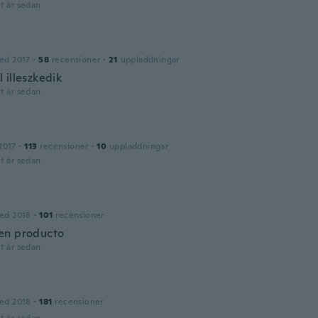
t år sedan
ed 2017
·
58
recensioner
·
21
uppladdningar
 illeszkedik
t år sedan
2017
·
113
recensioner
·
10
uppladdningar
t år sedan
ed 2018
·
101
recensioner
en producto
t år sedan
ed 2018
·
181
recensioner