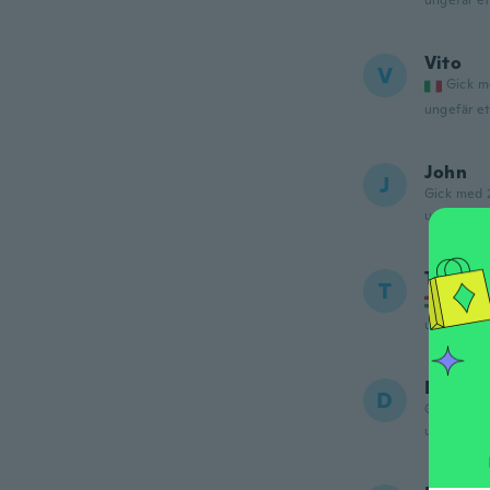
ungefär et
Vito
V
Gick m
ungefär et
John
J
Gick med 
ungefär et
Tamás
T
Gick m
ungefär et
Dante
D
Gick med 
ungefär et