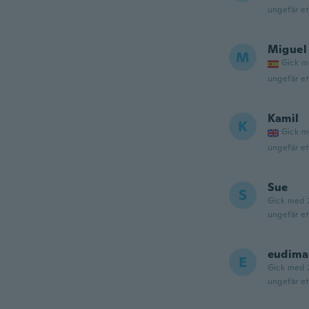
ungefär et
Miguel
M
Gick m
ungefär et
Kamil
K
Gick m
ungefär et
Sue
S
Gick med 
ungefär et
eudima
E
Gick med 
ungefär et