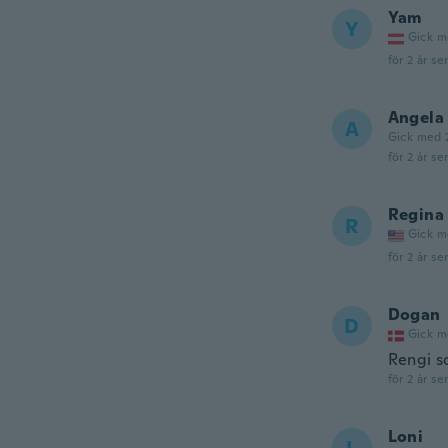
Yam
Y
Gick m
för 2 år se
Angela
A
Gick med 
för 2 år se
Regina
R
Gick m
för 2 år se
Dogan
D
Gick m
Rengi so
för 2 år se
Loni