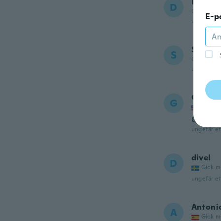
Dante
D
Gick med 
E-p
ungefär et
Samuel
S
Gick med 
ungefär et
George
G
Gick m
Great
ungefär et
divel
D
Gick m
ungefär et
Antoni
A
Gick m