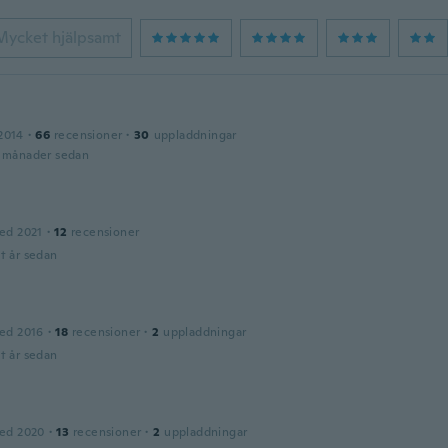
Mycket hjälpsamt
2014
·
66
recensioner
·
30
uppladdningar
1 månader sedan
ed 2021
·
12
recensioner
t år sedan
ed 2016
·
18
recensioner
·
2
uppladdningar
t år sedan
ed 2020
·
13
recensioner
·
2
uppladdningar