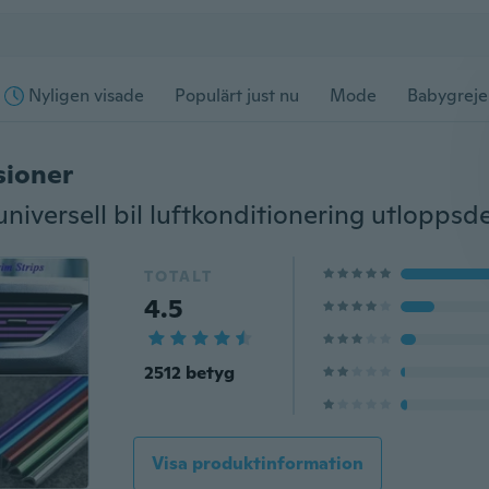
Nyligen visade
Populärt just nu
Mode
Babygreje
sioner
TOTALT
4.5
2512 betyg
Visa produktinformation