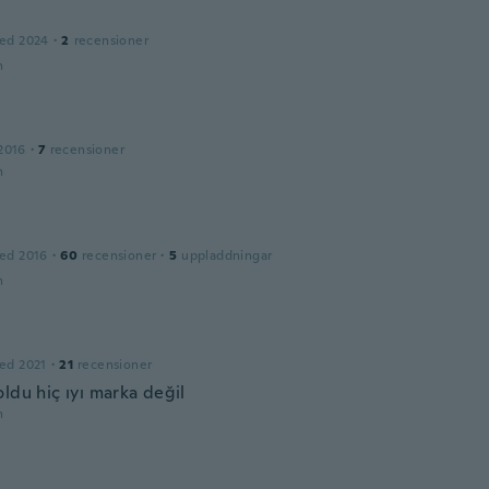
ed 2024
·
2
recensioner
n
2016
·
7
recensioner
n
ed 2016
·
60
recensioner
·
5
uppladdningar
n
ed 2021
·
21
recensioner
ldu hiç ıyı marka değil
n