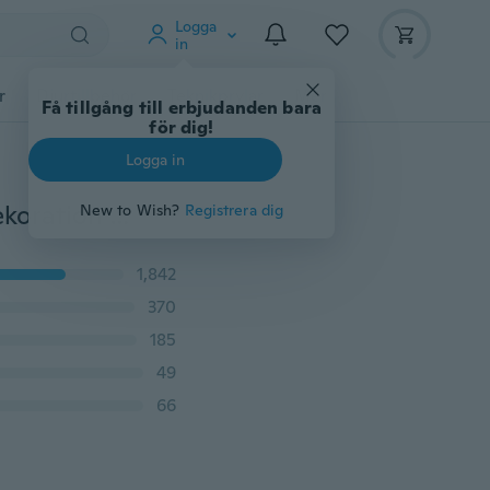
Logga
in
r
Djurtillbehör
Teknikprylar
Mer
Få tillgång till erbjudanden bara
för dig!
Logga in
10 st 20 cm universell bil luftkonditionering utloppsdekoration U -form interiörlister Trimremsor bilstylingstillbehör.
New to Wish?
Registrera dig
1,842
370
185
49
66