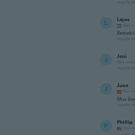
ungefär et
Lajos
L
Gick m
Remekül
ungefär et
Jeni
J
Gick med 
ungefär et
Juan
J
Gick m
Muy bu
ungefär et
Phillip
P
Gick m