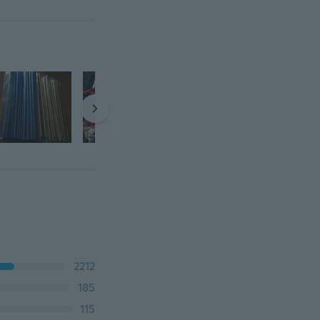
2212
185
115