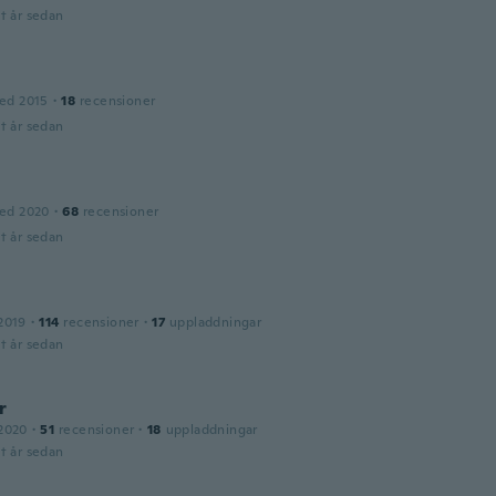
t år sedan
ed 2015
·
18
recensioner
t år sedan
ed 2020
·
68
recensioner
t år sedan
2019
·
114
recensioner
·
17
uppladdningar
t år sedan
r
2020
·
51
recensioner
·
18
uppladdningar
t år sedan