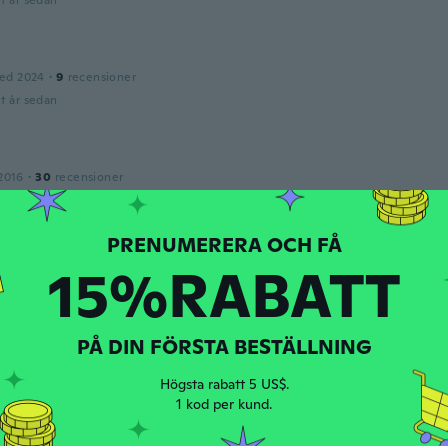
t år sedan
ed 2024
·
9
recensioner
t år sedan
2016
·
30
recensioner
t år sedan
15%RABATT
ed 2018
·
67
recensioner
·
58
uppladdningar
t år sedan
PÅ DIN FÖRSTA BESTÄLLNING
2017
·
66
recensioner
·
21
uppladdningar
Högsta rabatt 5 US$.
t år sedan
1 kod per kund.