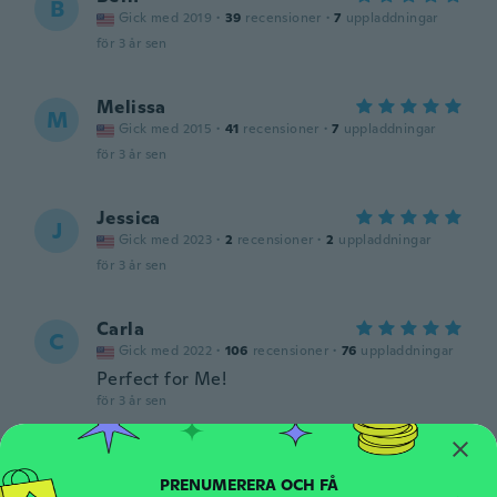
B
Gick med 2019
·
39
recensioner
·
7
uppladdningar
för 3 år sen
Melissa
M
Gick med 2015
·
41
recensioner
·
7
uppladdningar
för 3 år sen
Jessica
J
Gick med 2023
·
2
recensioner
·
2
uppladdningar
för 3 år sen
Carla
C
Gick med 2022
·
106
recensioner
·
76
uppladdningar
Perfect for Me!
för 3 år sen
Kimberly
K
Gick med 2022
·
7
recensioner
·
7
uppladdningar