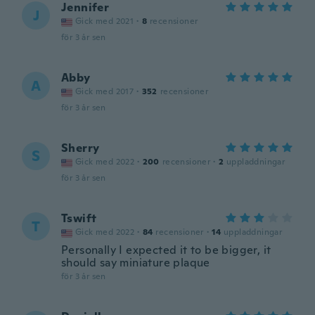
Jennifer
J
Gick med 2021
·
8
recensioner
för 3 år sen
Abby
A
Gick med 2017
·
352
recensioner
för 3 år sen
Sherry
S
Gick med 2022
·
200
recensioner
·
2
uppladdningar
för 3 år sen
Tswift
T
Gick med 2022
·
84
recensioner
·
14
uppladdningar
Personally I expected it to be bigger, it
should say miniature plaque
för 3 år sen