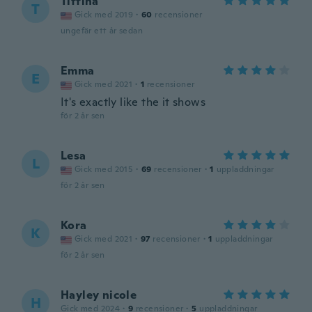
Tiffina
T
Gick med 2019
·
60
recensioner
ungefär ett år sedan
Emma
E
Gick med 2021
·
1
recensioner
It's exactly like the it shows
för 2 år sen
Lesa
L
Gick med 2015
·
69
recensioner
·
1
uppladdningar
för 2 år sen
Kora
K
Gick med 2021
·
97
recensioner
·
1
uppladdningar
för 2 år sen
Hayley nicole
H
Gick med 2024
·
9
recensioner
·
5
uppladdningar