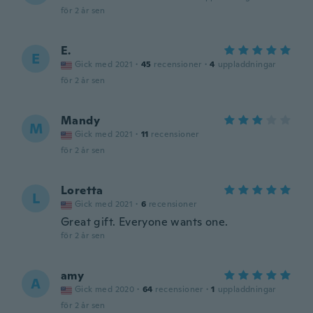
för 2 år sen
E.
E
Gick med 2021
·
45
recensioner
·
4
uppladdningar
för 2 år sen
Mandy
M
Gick med 2021
·
11
recensioner
för 2 år sen
Loretta
L
Gick med 2021
·
6
recensioner
Great gift. Everyone wants one.
för 2 år sen
amy
A
Gick med 2020
·
64
recensioner
·
1
uppladdningar
för 2 år sen