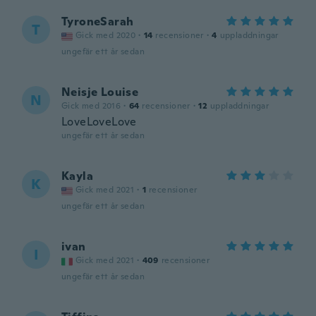
TyroneSarah
T
Gick med 2020
·
14
recensioner
·
4
uppladdningar
ungefär ett år sedan
Neisje Louise
N
Gick med 2016
·
64
recensioner
·
12
uppladdningar
LoveLoveLove
ungefär ett år sedan
Kayla
K
Gick med 2021
·
1
recensioner
ungefär ett år sedan
ivan
I
Gick med 2021
·
409
recensioner
ungefär ett år sedan