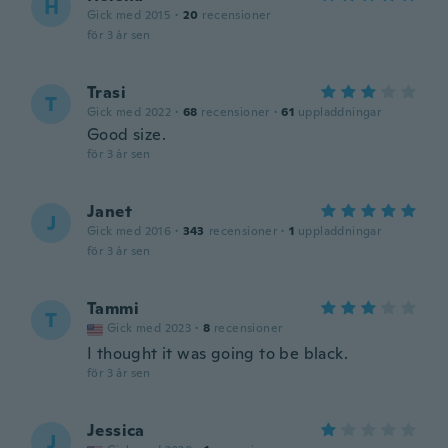
H
Gick med 2015
·
20
recensioner
för 3 år sen
Trasi
T
Gick med 2022
·
68
recensioner
·
61
uppladdningar
Good size.
för 3 år sen
Janet
J
Gick med 2016
·
343
recensioner
·
1
uppladdningar
för 3 år sen
Tammi
T
Gick med 2023
·
8
recensioner
I thought it was going to be black.
för 3 år sen
Jessica
J