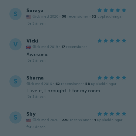
Soraya
S
Gick med 2020
·
58
recensioner
·
32
uppladdningar
för 3 år sen
Vicki
V
Gick med 2019
·
17
recensioner
Awesome
för 3 år sen
Sharna
S
Gick med 2016
·
62
recensioner
·
58
uppladdningar
I live it, I brought it for my room
för 3 år sen
Shy
S
Gick med 2020
·
220
recensioner
·
1
uppladdningar
för 3 år sen