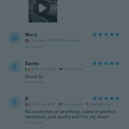
Mary
M
Gick med 2018
·
1
recensioner
för 3 år sen
Santa
S
Gick med 2020
·
19
recensioner
Good 👍
för 3 år sen
K
K
Gick med 2020
·
27
recensioner
·
1
uppladdningar
No scratches or anything, came in perfect
condition, and works well for my door!
för 3 år sen