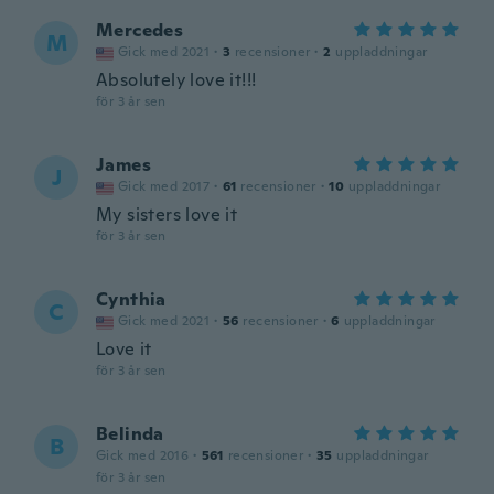
Mercedes
M
Gick med 2021
·
3
recensioner
·
2
uppladdningar
Absolutely love it!!!
för 3 år sen
James
J
Gick med 2017
·
61
recensioner
·
10
uppladdningar
My sisters love it
för 3 år sen
Cynthia
C
Gick med 2021
·
56
recensioner
·
6
uppladdningar
Love it
för 3 år sen
Belinda
B
Gick med 2016
·
561
recensioner
·
35
uppladdningar
för 3 år sen