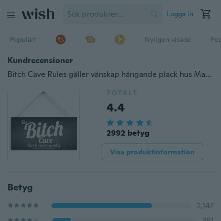
Logga in
Populärt
Nyligen visade
Pop
Kundrecensioner
Bitch Cave Rules gäller vänskap hängande plack hus Mancave tecken bästa vän födelsedagspresent
TOTALT
4.4
2992 betyg
Visa produktinformation
Betyg
2,147
381