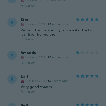
Gick med 2020
·
1
recensioner
för 3 år sen
Kim
K
Gick med 2021
·
29
recensioner
Perfect for me and my roommate. Looks
just like the picture
för 3 år sen
Amanda
A
Gick med 2021
·
26
recensioner
för 3 år sen
Karl
K
Gick med 2018
·
66
recensioner
Very good thanks
för 3 år sen
Beth