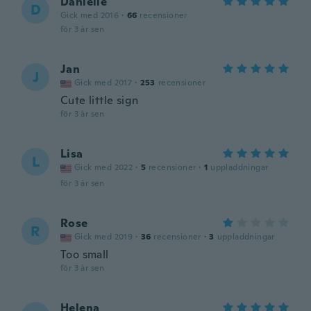
Danielle
D
Gick med 2016
·
66
recensioner
för 3 år sen
Jan
J
Gick med 2017
·
253
recensioner
Cute little sign
för 3 år sen
Lisa
L
Gick med 2022
·
5
recensioner
·
1
uppladdningar
för 3 år sen
Rose
R
Gick med 2019
·
36
recensioner
·
3
uppladdningar
Too small
för 3 år sen
Helena