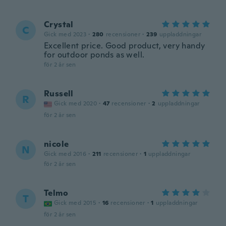
Crystal
C
Gick med 2023
·
280
recensioner
·
239
uppladdningar
Excellent price. Good product, very handy
for outdoor ponds as well.
för 2 år sen
Russell
R
Gick med 2020
·
47
recensioner
·
2
uppladdningar
för 2 år sen
nicole
N
Gick med 2016
·
211
recensioner
·
1
uppladdningar
för 2 år sen
Telmo
T
Gick med 2015
·
16
recensioner
·
1
uppladdningar
för 2 år sen