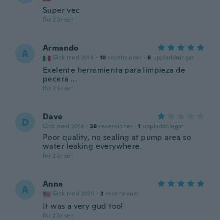
Super vec
för 2 år sen
Armando
A
Gick med 2014
·
10
recensioner
·
6
uppladdningar
Exelente herramienta para limpieza de
pecera ...
för 2 år sen
Dave
D
Gick med 2014
·
28
recensioner
·
1
uppladdningar
Poor quality, no sealing at pump area so
water leaking everywhere.
för 2 år sen
Anna
A
Gick med 2020
·
2
recensioner
It was a very gud tool
för 2 år sen