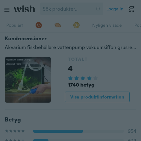
Logga in
Populärt
Nyligen visade
Pop
Kundrecensioner
Akvarium fiskbehållare vattenpump vakuumsiffon grusrengöringsverktyg
TOTALT
4
1740 betyg
Visa produktinformation
Betyg
954
304