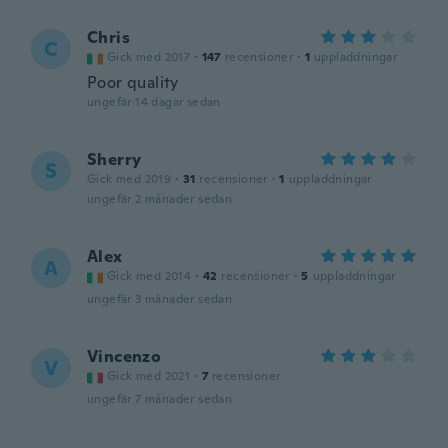
Chris
C
Gick med 2017
·
147
recensioner
·
1
uppladdningar
Poor quality
ungefär 14 dagar sedan
Sherry
S
Gick med 2019
·
31
recensioner
·
1
uppladdningar
ungefär 2 månader sedan
Alex
A
Gick med 2014
·
42
recensioner
·
5
uppladdningar
ungefär 3 månader sedan
Vincenzo
V
Gick med 2021
·
7
recensioner
ungefär 7 månader sedan