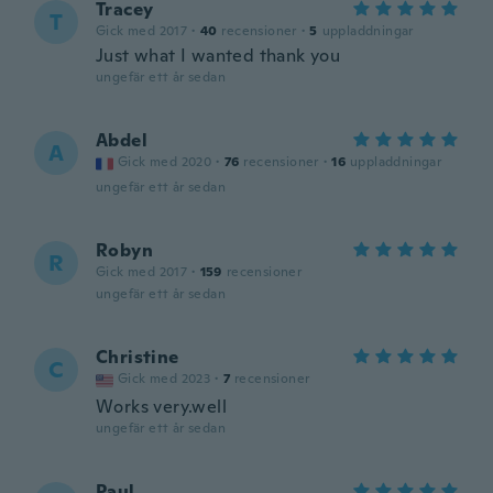
Tracey
T
Gick med 2017
·
40
recensioner
·
5
uppladdningar
Just what I wanted thank you
ungefär ett år sedan
Abdel
A
Gick med 2020
·
76
recensioner
·
16
uppladdningar
ungefär ett år sedan
Robyn
R
Gick med 2017
·
159
recensioner
ungefär ett år sedan
Christine
C
Gick med 2023
·
7
recensioner
Works very.well
ungefär ett år sedan
Paul