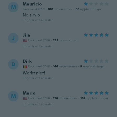
Mauricio
M
Gick med 2019
·
100
recensioner
·
66
uppladdningar
No sirvio
ungefär ett år sedan
Jila
J
Gick med 2016
·
222
recensioner
ungefär ett år sedan
Dirk
D
Gick med 2018
·
146
recensioner
·
9
uppladdningar
Werkt niet!
ungefär ett år sedan
Mario
M
Gick med 2016
·
267
recensioner
·
197
uppladdningar
ungefär ett år sedan