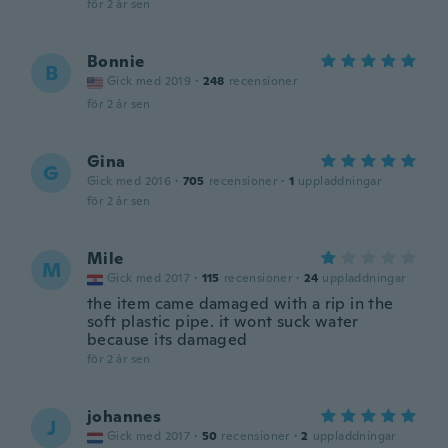
för 2 år sen
Bonnie
B
Gick med 2019
·
248
recensioner
för 2 år sen
Gina
G
Gick med 2016
·
705
recensioner
·
1
uppladdningar
för 2 år sen
Mile
M
Gick med 2017
·
115
recensioner
·
24
uppladdningar
the item came damaged with a rip in the
soft plastic pipe. it wont suck water
because its damaged
för 2 år sen
johannes
J
Gick med 2017
·
50
recensioner
·
2
uppladdningar