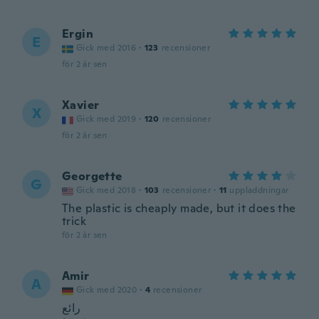
Ergin
E
Gick med 2016
·
123
recensioner
för 2 år sen
Xavier
X
Gick med 2019
·
120
recensioner
för 2 år sen
Georgette
G
Gick med 2018
·
103
recensioner
·
11
uppladdningar
The plastic is cheaply made, but it does the
trick
för 2 år sen
Amir
A
Gick med 2020
·
4
recensioner
رائع