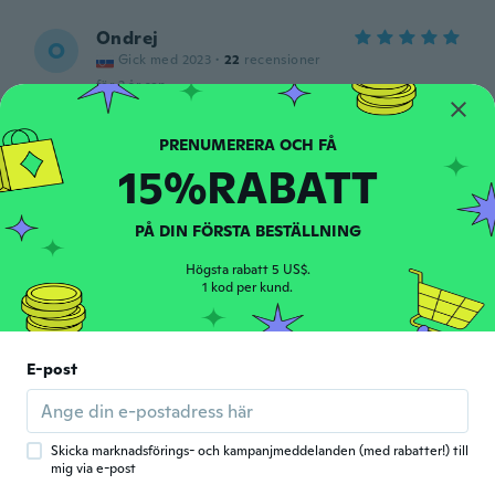
Ondrej
O
Gick med 2023
·
22
recensioner
för 2 år sen
nedal
N
15%RABATT
Gick med 2018
·
66
recensioner
·
53
uppladdningar
جيد
för 2 år sen
PÅ DIN FÖRSTA BESTÄLLNING
Högsta rabatt 5 US$.
Victoria
1 kod per kund.
V
Gick med 2021
·
53
recensioner
för 2 år sen
E-post
Fernandoo
F
Gick med 2020
·
14
recensioner
·
8
uppladdningar
för 2 år sen
Skicka marknadsförings- och kampanjmeddelanden (med rabatter!) till
mig via e-post