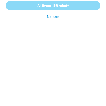
Martin
M
Aktivera 15%rabatt
Gick med 2016
·
122
recensioner
·
10
uppladdningar
för 2 år sen
Nej tack
Vladimir
V
Gick med 2022
·
42
recensioner
Хороший 👍 товар
för 2 år sen
Luigi
L
Gick med 2020
·
42
recensioner
·
30
uppladdningar
Prodotto conforme alla descrizione. Ben
fatto
för 2 år sen