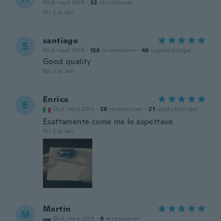
Gick med 2019
·
32
recensioner
för 2 år sen
santiago
S
Gick med 2018
·
126
recensioner
·
49
uppladdningar
Good quality
för 2 år sen
Enrico
E
Gick med 2019
·
28
recensioner
·
21
uppladdningar
Esattamente come me lo aspettavo
för 2 år sen
Martin
M
Gick med 2019
·
9
recensioner