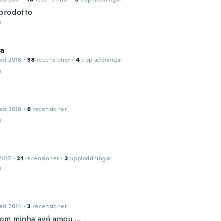
prodotto
n
la
ed 2018
·
38
recensioner
·
4
uppladdningar
n
ed 2018
·
6
recensioner
n
2017
·
21
recensioner
·
2
uppladdningar
n
ed 2014
·
3
recensioner
om minha avó amou ...