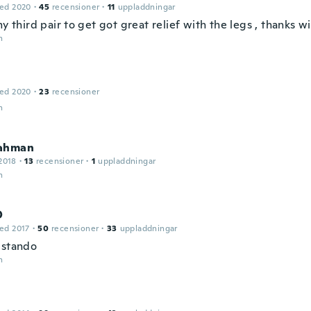
ed 2020
·
45
recensioner
·
11
uppladdningar
my third pair to get got great relief with the legs , thanks w
n
ed 2020
·
23
recensioner
n
ahman
2018
·
13
recensioner
·
1
uppladdningar
n
O
ed 2017
·
50
recensioner
·
33
uppladdningar
estando
n