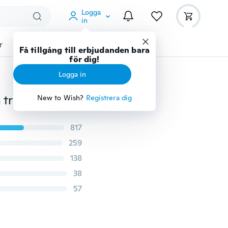
Logga
in
r
Djurtillbehör
Teknikprylar
Mer
Få tillgång till erbjudanden bara
för dig!
Logga in
1 par unisex kompression långa strumpor kvinnor män tryck åderbråck ben lindring smärta knä höga strumpor S-XXXL
New to Wish?
Registrera dig
817
259
138
38
57