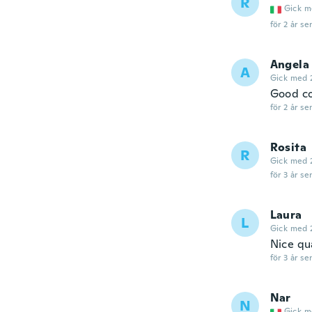
R
Gick m
för 2 år se
Angela
A
Gick med 
Good co
för 2 år se
Rosita
R
Gick med 
för 3 år se
Laura
L
Gick med 
Nice qu
för 3 år se
Nar
N
Gick m