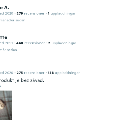
e A.
ed 2020
·
279
recensioner
·
1
uppladdningar
 månader sedan
tte
ed 2019
·
440
recensioner
·
2
uppladdningar
t år sedan
ed 2020
·
275
recensioner
·
138
uppladdningar
rodukt je bez závad.
n