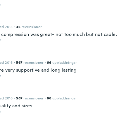
n
ed 2018
·
35
recensioner
f compression was great- not too much but noticable.
n
ed 2016
·
567
recensioner
·
66
uppladdningar
re very supportive and long lasting
n
ed 2016
·
567
recensioner
·
66
uppladdningar
ality and sizes
n