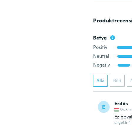
Produktrecens
Betyg
Positiv
Neutral
Negativ
Alla
Bild
Erdős
E
Gick m
Ez bevál
ungefär 4