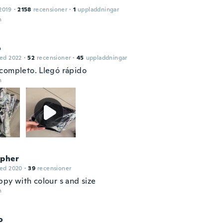
2019
·
2158
recensioner
·
1
uppladdningar
n
o
ed 2022
·
52
recensioner
·
45
uppladdningar
completo. Llegó rápido
n
opher
ed 2020
·
39
recensioner
ppy with colour s and size
n
o