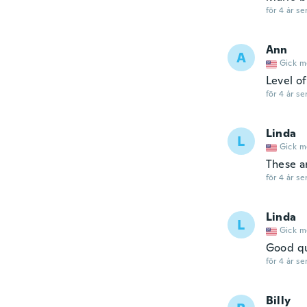
för 4 år se
Ann
A
Gick m
Level o
för 4 år se
Linda
L
Gick m
These a
för 4 år se
Linda
L
Gick m
Good qu
för 4 år se
Billy