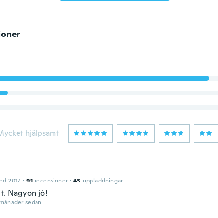
ioner
Mycket hjälpsamt
ed 2017
·
91
recensioner
·
43
uppladdningar
t. Nagyon jó!
 månader sedan