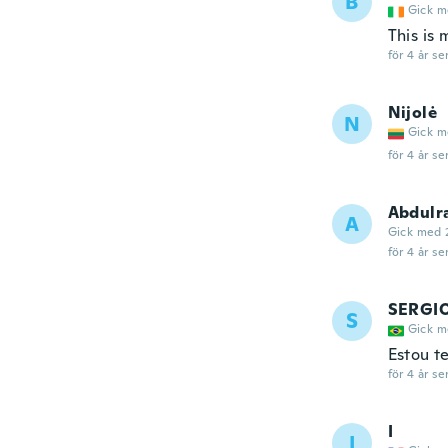
B
Gick m
This is 
för 4 år se
Nijolė
N
Gick m
för 4 år se
Abdulr
A
Gick med 
för 4 år se
SERGI
S
Gick m
Estou t
för 4 år se
I
I