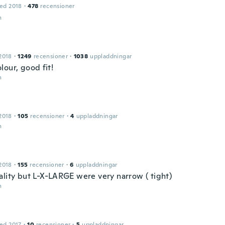
ed 2018
·
478
recensioner
n
2018
·
1249
recensioner
·
1038
uppladdningar
lour, good fit!
n
2018
·
105
recensioner
·
4
uppladdningar
n
2018
·
155
recensioner
·
6
uppladdningar
ality but L-X-LARGE were very narrow ( tight)
n
ed 2017
·
10
recensioner
·
5
uppladdningar