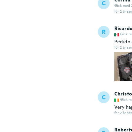
C
Gick med 
för 2 år se
Ricard
R
Gick m
Pedido 
för 2 år se
Christ
C
Gick m
Very ha
för 2 år se
Robert