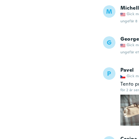
Michell
M
Gick m
ungefär 8
George
G
Gick m
ungefär et
Pavel
P
Gick m
Tento p
för 2 år se
Corina