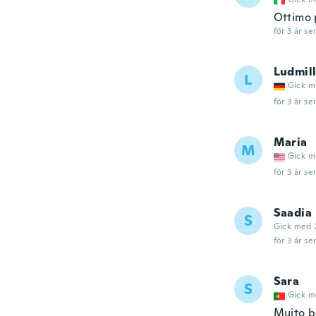
Ottimo 
för 3 år se
Ludmil
L
Gick m
för 3 år se
Maria
M
Gick m
för 3 år se
Saadia
S
Gick med 
för 3 år se
Sara
S
Gick m
Muito b