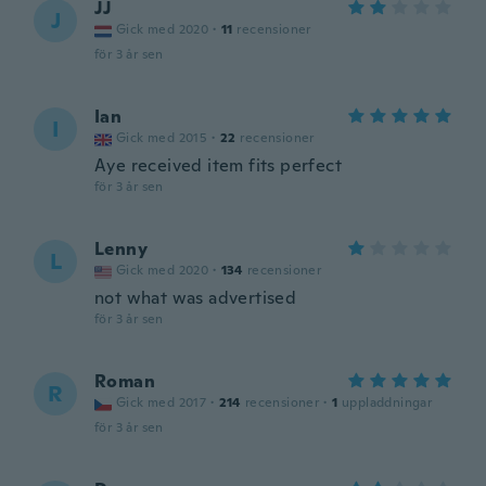
JJ
J
Gick med 2020
·
11
recensioner
för 3 år sen
Ian
I
Gick med 2015
·
22
recensioner
Aye received item fits perfect
för 3 år sen
Lenny
L
Gick med 2020
·
134
recensioner
not what was advertised
för 3 år sen
Roman
R
Gick med 2017
·
214
recensioner
·
1
uppladdningar
för 3 år sen