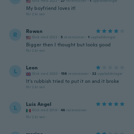
Gick med 2022
·
27
recensioner
·
1
uppladdningar
My boyfriend loves it!
för 2 år sen
Rowan
R
Gick med 2023
·
5
recensioner
·
1
uppladdningar
Bigger then I thought but looks good
för 2 år sen
Leon
L
Gick med 2020
·
158
recensioner
·
22
uppladdningar
It's rubbish tried to put it on and it broke
för 2 år sen
Luis Angel
L
Gick med 2019
·
46
recensioner
för 2 år sen