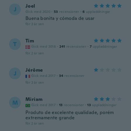
Joel
J
Gick med 2020
·
53
recensioner
·
6
uppladdningar
Buena bonita y cómoda de usar
för 2 år sen
Tim
T
Gick med 2016
·
241
recensioner
·
7
uppladdningar
för 2 år sen
Jérôme
J
Gick med 2017
·
34
recensioner
för 2 år sen
Miriam
M
Gick med 2017
·
13
recensioner
·
13
uppladdningar
Produto de excelente qualidade, porém
extremamente grande
för 2 år sen