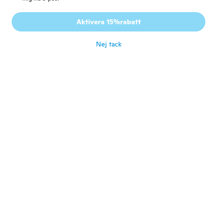
Wendy
W
Aktivera 15%rabatt
Gick med 2017
·
4
recensioner
för 3 år sen
Nej tack
Robert
R
Gick med
·
667
recensioner
·
1106
uppladdningar
2017
👍 😃
för 3 år sen
Jasson Andres
J
Gick med 2019
·
7
recensioner
·
5
uppladdningar
Totalmente lo que esperaba
för 3 år sen
Javier
J
Gick med 2018
·
43
recensioner
Bonito y muy buena calidad
för 3 år sen