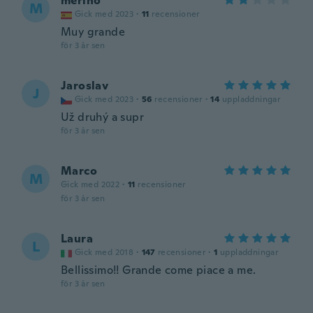
merino
M
Gick med 2023
·
11
recensioner
Muy grande
för 3 år sen
Jaroslav
J
Gick med 2023
·
56
recensioner
·
14
uppladdningar
Už druhý a supr
för 3 år sen
Marco
M
Gick med 2022
·
11
recensioner
för 3 år sen
Laura
L
Gick med 2018
·
147
recensioner
·
1
uppladdningar
Bellissimo!! Grande come piace a me.
för 3 år sen