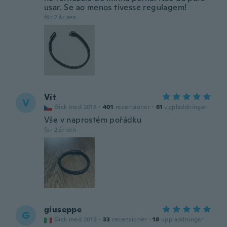
usar. Se ao menos tivesse regulagem!
för 2 år sen
Vít
V
Gick med 2018
·
401
recensioner
·
61
uppladdningar
Vše v naprostém pořádku
för 2 år sen
giuseppe
G
Gick med 2019
·
33
recensioner
·
18
uppladdningar