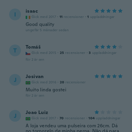
isaac
I
Gick med 2017
·
11
recensioner
·
1
uppladdningar
Good quality
ungefär 5 månader sedan
Tomáš
T
Gick med 2015
·
25
recensioner
·
3
uppladdningar
för 2 år sen
Josivan
J
Gick med 2016
·
20
recensioner
Muito linda gostei
för 2 år sen
Joao Luiz
J
Gick med 2017
·
70
recensioner
·
104
uppladdningar
A loja vendeu uma pulseira com 26cm. Dá
no tornozelo de minha perna. Não dá para