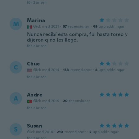
för 2 år sen
Marina
M
Gick med 2021
·
67
recensioner
·
49
uppladdningar
Nunca recibí esta compra, fui hasta toreo y
dijeron q no les llegó.
för 2 år sen
Chue
C
Gick med 2014
·
153
recensioner
·
8
uppladdningar
för 2 år sen
Andre
A
Gick med 2019
·
20
recensioner
för 2 år sen
Susan
S
Gick med 2018
·
210
recensioner
·
2
uppladdningar
för 2 år sen