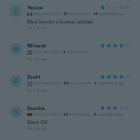
Yesica
Y
Gick med 2015
·
15
recensioner
·
14
uppladdningar
Muy bonito y buena calidad
för 2 år sen
Winesh
W
Gick med 2017
·
4
recensioner
för 2 år sen
Zsolt
Z
Gick med 2020
·
54
recensioner
·
2
uppladdningar
för 2 år sen
Sascha
S
Gick med 2016
·
24
recensioner
·
2
uppladdningar
Ganz OK
för 2 år sen