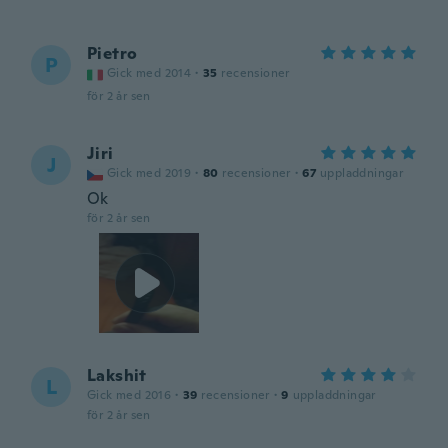
Pietro
P
Gick med 2014
·
35
recensioner
för 2 år sen
Jiri
J
Gick med 2019
·
80
recensioner
·
67
uppladdningar
Ok
för 2 år sen
Lakshit
L
Gick med 2016
·
39
recensioner
·
9
uppladdningar
för 2 år sen