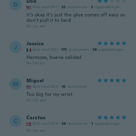
Don
D
Gick med 2017
·
35
recensioner
·
5
uppladdningar
It’s okay it’s just the glue comes off easy so
don’t pull it to hard
för 3 år sen
Jessica
J
Gick med 2021
·
173
recensioner
·
58
uppladdningar
Hermosa, buena calidad
för 3 år sen
Miguel
M
Gick med 2015
·
18
recensioner
Too big for my wrist
för 3 år sen
Carsten
C
Gick med 2018
·
59
recensioner
·
1
uppladdningar
för 3 år sen