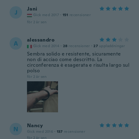
Jani
J
Gick med 2017
·
151
recensioner
för 2 år sen
alessandro
A
Gick med 2014
·
28
recensioner
·
27
uppladdningar
Sembra solido e resistente, sicuramente
non di acciao come descritto. La
circonferenza è esagerata e risulta largo sul
polso
för 2 år sen
Nancy
N
Gick med 2016
·
137
recensioner
för 2 år sen