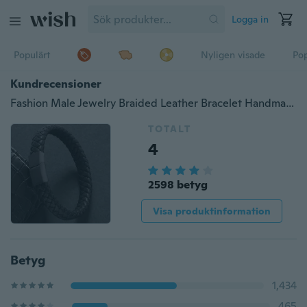
Logga in
Populärt
Nyligen visade
Pop
Kundrecensioner
Fashion Male Jewelry Braided Leather Bracelet Handmade Bracelet Black Stainless Steel Magnetic Clasps Men Wrist Band Gifts
TOTALT
4
2598 betyg
Visa produktinformation
Betyg
1,434
465