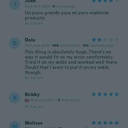
Juan
J
Gick med 2020
·
9
recensioner
Un poco grande para mi pero exelente
producto
för 2 år sen
Dale
D
Gick med 2018
·
506
recensioner
·
332
uppladdningar
This thing is absolutely huge. There's no
way it would fit on my wrist comfortably.
Tried it on my ankle and worked well there.
Doubt that I want to put it on my ankle
though.
för 2 år sen
Bobby
B
Gick med 2023
·
5
recensioner
för 2 år sen
Melissa
M