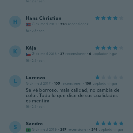
för 2 år sen
Hans Christian
H
Gick med 2019
·
228
recensioner
för 2 år sen
Kája
K
Gick med 2018
·
27
recensioner
·
6
uppladdningar
för 2 år sen
Lorenzo
L
Gick med 2017
·
105
recensioner
·
109
uppladdningar
Se vé borroso, mala calidad, no cambia de
color. Todo lo que dice de sus cualidades
es mentira
för 2 år sen
Sandra
S
Gick med 2019
·
297
recensioner
·
241
uppladdningar