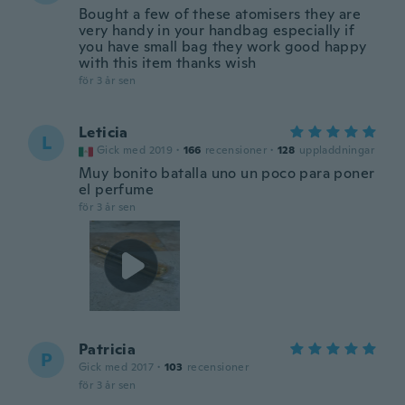
Bought a few of these atomisers they are
very handy in your handbag especially if
you have small bag they work good happy
with this item thanks wish
för 3 år sen
Leticia
L
Gick med 2019
·
166
recensioner
·
128
uppladdningar
Muy bonito batalla uno un poco para poner
el perfume
för 3 år sen
Patricia
P
Gick med 2017
·
103
recensioner
för 3 år sen