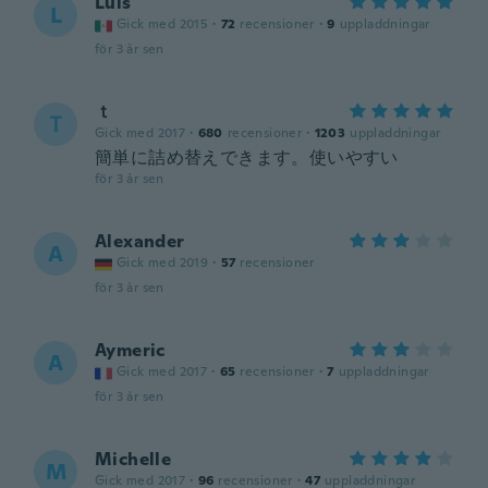
Luis
L
Gick med 2015
·
72
recensioner
·
9
uppladdningar
för 3 år sen
ｔ
Ｔ
Gick med 2017
·
680
recensioner
·
1203
uppladdningar
簡単に詰め替えできます。使いやすい
för 3 år sen
Alexander
A
Gick med 2019
·
57
recensioner
för 3 år sen
Aymeric
A
Gick med 2017
·
65
recensioner
·
7
uppladdningar
för 3 år sen
Michelle
M
Gick med 2017
·
96
recensioner
·
47
uppladdningar