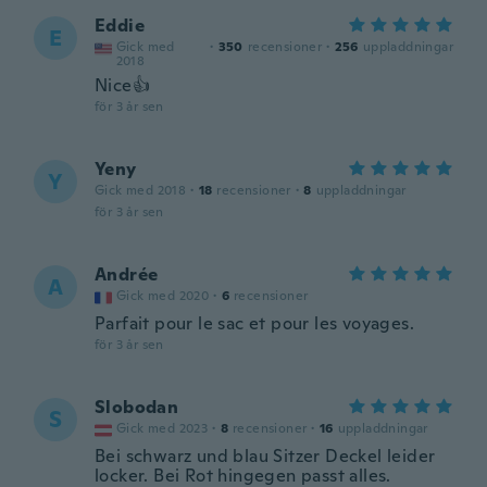
Eddie
E
Gick med
·
350
recensioner
·
256
uppladdningar
2018
Nice👍
för 3 år sen
Yeny
Y
Gick med 2018
·
18
recensioner
·
8
uppladdningar
för 3 år sen
Andrée
A
Gick med 2020
·
6
recensioner
Parfait pour le sac et pour les voyages.
för 3 år sen
Slobodan
S
Gick med 2023
·
8
recensioner
·
16
uppladdningar
Bei schwarz und blau Sitzer Deckel leider
locker. Bei Rot hingegen passt alles.