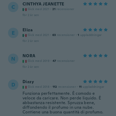
CINTHYA JEANETTE
C
Gick med 2021
·
21
recensioner
för 2 år sen
Eliza
E
Gick med 2021
·
63
recensioner
·
1
uppladdningar
för 2 år sen
NORA
N
Gick med 2019
·
47
recensioner
för 2 år sen
Dizzy
D
Gick med 2018
·
112
recensioner
·
11
uppladdningar
Funziona perfettamente. È comodo e
veloce da caricare. Non perde liquido. È
abbastanza resistente. Spruzza bene,
diffondendo il profumo in una nube.
Contiene una buona quantità di profumo.