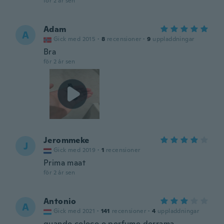
för 2 år sen
Adam
A
Gick med 2015
·
8
recensioner
·
9
uppladdningar
Bra
för 2 år sen
Jerommeke
J
Gick med 2019
·
1
recensioner
Prima maat
för 2 år sen
Antonio
A
Gick med 2021
·
141
recensioner
·
4
uppladdningar
quando coloco o perfume derrama