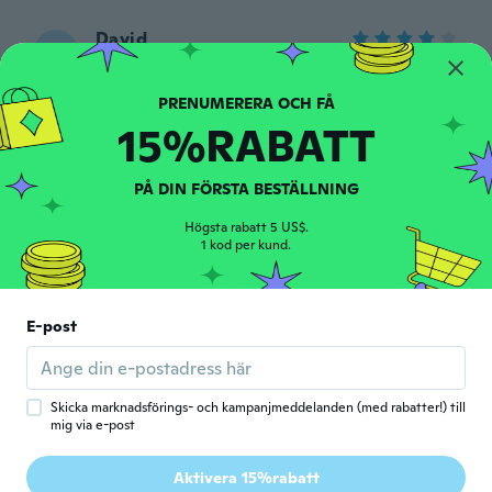
David
D
Gick med 2017
·
133
recensioner
Ha llegado antes de tiempo es chulo es
pequeño ideal para llevar en el bolso
15%RABATT
för 3 år sen
PÅ DIN FÖRSTA BESTÄLLNING
Irma
I
Gick med 2018
·
15
recensioner
·
2
uppladdningar
Högsta rabatt 5 US$.
för 3 år sen
1 kod per kund.
Sonata
S
Gick med 2017
·
313
recensioner
·
251
uppladdningar
E-post
Tai, ko ir tikėjausi
för 3 år sen
Skicka marknadsförings- och kampanjmeddelanden (med rabatter!) till
mig via e-post
Gabi
G
Gick med 2016
·
244
recensioner
·
51
uppladdningar
Aktivera 15%rabatt
Tolles Produkt. Danke.