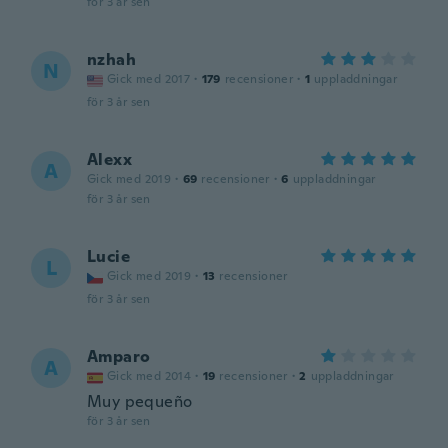
för 3 år sen
nzhah
N
Gick med 2017
·
179
recensioner
·
1
uppladdningar
för 3 år sen
Alexx
A
Gick med 2019
·
69
recensioner
·
6
uppladdningar
för 3 år sen
Lucie
L
Gick med 2019
·
13
recensioner
för 3 år sen
Amparo
A
Gick med 2014
·
19
recensioner
·
2
uppladdningar
Muy pequeño
för 3 år sen