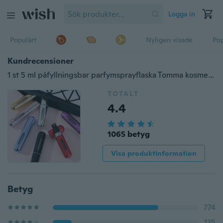
Logga in
Populärt
Nyligen visade
Pop
Kundrecensioner
1 st 5 ml påfyllningsbar parfymsprayflaska Tomma kosmetiska förvaringsflaskor Bärbar Resa liten behållare Aluminium
TOTALT
4.4
1065 betyg
Visa produktinformation
Betyg
774
135