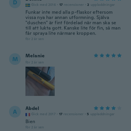
D
Gick med 2016
·
17
recensioner
·
2
uppladdningar
Funkar inte med alla p-flaskor eftersom
vissa nya har annan utformning. Själva
"duschen" är fint fördelad när man ska se
till att lukta gott. Kanske lite för fin, så man
får spraya lite närmare kroppen.
för 2 år sen
Melanie
M
för 2 år sen
Abdel
A
Gick med 2017
·
17
recensioner
·
5
uppladdningar
Bien
för 2 år sen