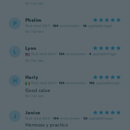
för 2 år sen
Phelim
P
Gick med 2017
·
194
recensioner
·
16
uppladdningar
för 3 år sen
Lynn
L
Gick med 2016
·
134
recensioner
·
4
uppladdningar
för 3 år sen
Harly
H
Gick med 2016
·
134
recensioner
·
192
uppladdningar
Good calue
för 3 år sen
Janice
J
Gick med 2016
·
134
recensioner
·
30
uppladdningar
Hermoso y practico