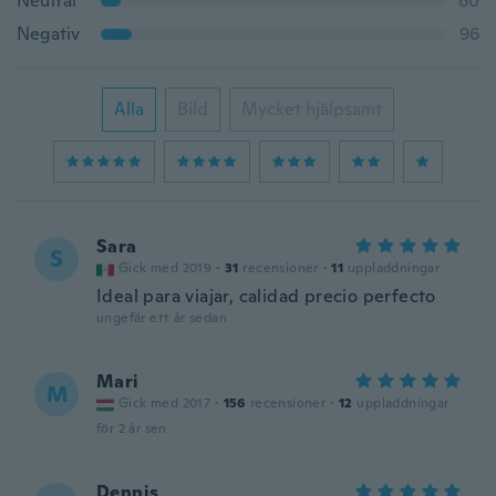
Neutral
60
Negativ
96
Alla
Bild
Mycket hjälpsamt
Sara
S
Gick med 2019
·
31
recensioner
·
11
uppladdningar
Ideal para viajar, calidad precio perfecto
ungefär ett år sedan
Mari
M
Gick med 2017
·
156
recensioner
·
12
uppladdningar
för 2 år sen
Dennis