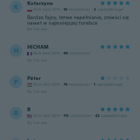
Katarzyna
K
Gick med 2019
·
10
recensioner
·
2
uppladdningar
Bardzo fajny, łatwe napełnianie, zmieści się
nawet w najmniejszej torebce
för 3 år sen
HICHAM
H
Gick med 2019
·
80
recensioner
för 3 år sen
Péter
P
Gick med 2018
·
76
recensioner
·
1
uppladdningar
för 3 år sen
R
R
Gick med 2019
·
112
recensioner
·
62
uppladdningar
för 3 år sen