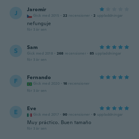
Jaromír
J
Gick med 2015
·
22
recensioner
·
2
uppladdningar
nefunguje
för 3 år sen
Sam
S
Gick med 2018
·
268
recensioner
·
85
uppladdningar
för 3 år sen
Fernando
F
Gick med 2020
·
16
recensioner
för 3 år sen
Eve
E
Gick med 2017
·
90
recensioner
·
9
uppladdningar
Muy práctico. Buen tamaño
för 3 år sen