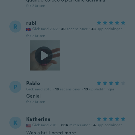
för 2 år sen
rubi
R
Gick med 2022
·
40
recensioner
·
38
uppladdningar
för 2 år sen
Pablo
P
Gick med 2018
·
18
recensioner
·
13
uppladdningar
Genial
för 2 år sen
Katherine
K
Gick med 2019
·
604
recensioner
·
4
uppladdningar
Was a hit I need more