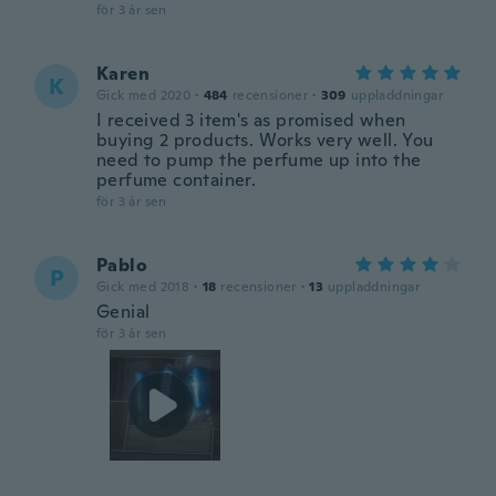
för 3 år sen
Karen
K
Gick med 2020
·
484
recensioner
·
309
uppladdningar
I received 3 item's as promised when
buying 2 products. Works very well. You
need to pump the perfume up into the
perfume container.
för 3 år sen
Pablo
P
Gick med 2018
·
18
recensioner
·
13
uppladdningar
Genial
för 3 år sen