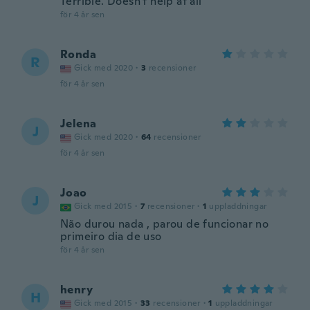
Terrible. Doesn't help at all
för 4 år sen
Ronda
R
Gick med 2020
·
3
recensioner
för 4 år sen
Jelena
J
Gick med 2020
·
64
recensioner
för 4 år sen
Joao
J
Gick med 2015
·
7
recensioner
·
1
uppladdningar
Não durou nada , parou de funcionar no
primeiro dia de uso
för 4 år sen
henry
H
Gick med 2015
·
33
recensioner
·
1
uppladdningar