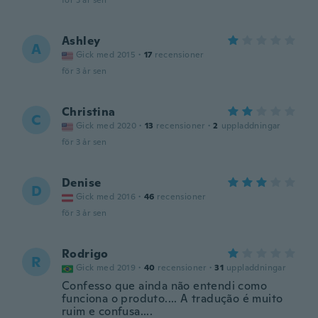
för 3 år sen
Ashley
A
Gick med 2015
·
17
recensioner
för 3 år sen
Christina
C
Gick med 2020
·
13
recensioner
·
2
uppladdningar
för 3 år sen
Denise
D
Gick med 2016
·
46
recensioner
för 3 år sen
Rodrigo
R
Gick med 2019
·
40
recensioner
·
31
uppladdningar
Confesso que ainda não entendi como
funciona o produto.... A tradução é muito
ruim e confusa....