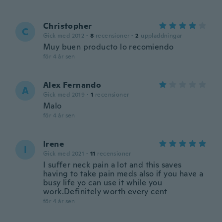
Christopher
C
Gick med 2012
·
8
recensioner
·
2
uppladdningar
Muy buen producto lo recomiendo
för 4 år sen
Alex Fernando
A
Gick med 2019
·
1
recensioner
Malo
för 4 år sen
Irene
I
Gick med 2021
·
11
recensioner
I suffer neck pain a lot and this saves
having to take pain meds also if you have a
busy life yo can use it while you
work.Definitely worth every cent
för 4 år sen