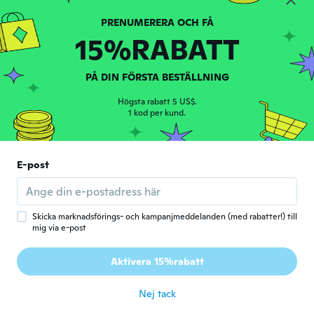
M
Gick med 2020
·
16
recensioner
Worry
15%RABATT
för 5 år sen
PÅ DIN FÖRSTA BESTÄLLNING
Cíìlenne
C
Gick med 2020
·
4
recensioner
·
1
uppladdningar
Högsta rabatt 5 US$.
Gostei muito
1 kod per kund.
för 5 år sen
E-post
monica
M
Gick med 2020
·
2
recensioner
för 5 år sen
Skicka marknadsförings- och kampanjmeddelanden (med rabatter!) till
mig via e-post
Gary
G
Gick med 2020
·
5
recensioner
Aktivera 15%rabatt
To small
för 5 år sen
Nej tack