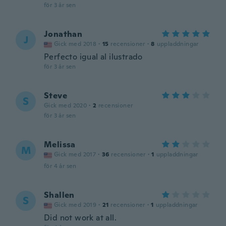
för 3 år sen
Jonathan
J
Gick med 2018
·
15
recensioner
·
8
uppladdningar
Perfecto igual al ilustrado
för 3 år sen
Steve
S
Gick med 2020
·
2
recensioner
för 3 år sen
Melissa
M
Gick med 2017
·
36
recensioner
·
1
uppladdningar
för 4 år sen
Shallen
S
Gick med 2019
·
21
recensioner
·
1
uppladdningar
Did not work at all.