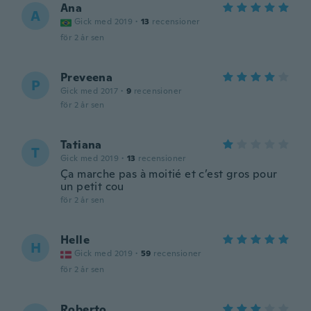
Ana
A
Gick med 2019
·
13
recensioner
för 2 år sen
Preveena
P
Gick med 2017
·
9
recensioner
för 2 år sen
Tatiana
T
Gick med 2019
·
13
recensioner
Ça marche pas à moitié et c’est gros pour
un petit cou
för 2 år sen
Helle
H
Gick med 2019
·
59
recensioner
för 2 år sen
Roberto