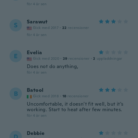
för 4 år sen
Sarawut
S
Gick med 2017
·
22
recensioner
för 4 år sen
Evelia
E
Gick med 2020
·
29
recensioner
·
2
uppladdningar
Does not do anything,
för 4 år sen
Batool
B
Gick med 2018
·
18
recensioner
Uncomfortable, it doesn’t fit well, but it’s
working. Start to heat after few minutes.
för 4 år sen
Debbie
D