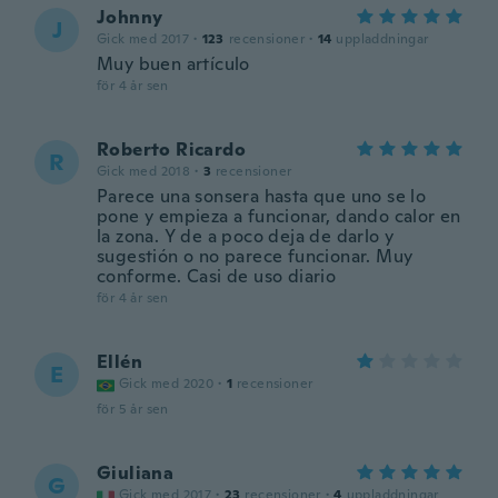
Johnny
J
Gick med 2017
·
123
recensioner
·
14
uppladdningar
Muy buen artículo
för 4 år sen
Roberto Ricardo
R
Gick med 2018
·
3
recensioner
Parece una sonsera hasta que uno se lo
pone y empieza a funcionar, dando calor en
la zona. Y de a poco deja de darlo y
sugestión o no parece funcionar. Muy
conforme. Casi de uso diario
för 4 år sen
Ellén
E
Gick med 2020
·
1
recensioner
för 5 år sen
Giuliana
G
Gick med 2017
·
23
recensioner
·
4
uppladdningar