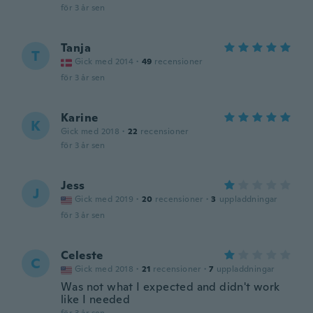
för 3 år sen
Tanja
T
Gick med 2014
·
49
recensioner
för 3 år sen
Karine
K
Gick med 2018
·
22
recensioner
för 3 år sen
Jess
J
Gick med 2019
·
20
recensioner
·
3
uppladdningar
för 3 år sen
Celeste
C
Gick med 2018
·
21
recensioner
·
7
uppladdningar
Was not what I expected and didn't work
like I needed