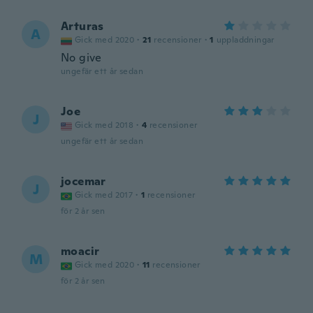
Arturas
A
Gick med 2020
·
21
recensioner
·
1
uppladdningar
No give
ungefär ett år sedan
Joe
J
Gick med 2018
·
4
recensioner
ungefär ett år sedan
jocemar
J
Gick med 2017
·
1
recensioner
för 2 år sen
moacir
M
Gick med 2020
·
11
recensioner
för 2 år sen