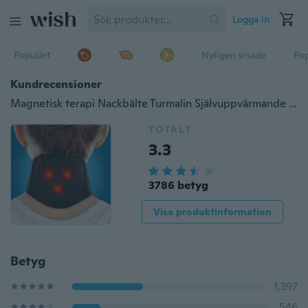
Logga in
Populärt
Nyligen visade
Pop
Kundrecensioner
Magnetisk terapi Nackbälte Turmalin Självuppvärmande Magnetisk terapi Nacklindningsbälte Bälte Smärtlindring halskota Skydda
TOTALT
3.3
3786 betyg
Visa produktinformation
Betyg
1,397
546