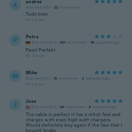
andres
A
Gick med 2019
·
22
recensioner
Todo bien
för 2 år sen
Petra
P
Gick med 2016
·
351
recensioner
·
19
uppladdningar
Passt Perfekt
för 2 år sen
Mike
M
Gick med 2017
·
15
recensioner
·
2
uppladdningar
för 2 år sen
Jose
J
Gick med 2016
·
26
recensioner
·
9
uppladdningar
The cable is perfect it has a stitch feel and
charges with even high watt chargers.
Would definitely buy again if the two that I
bought broke.