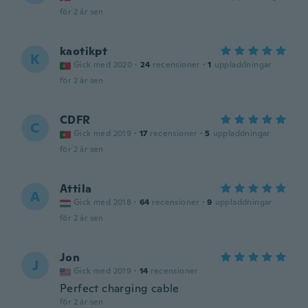
för 2 år sen
kaotikpt
K
Gick med 2020
·
24
recensioner
·
1
uppladdningar
för 2 år sen
CDFR
C
Gick med 2019
·
17
recensioner
·
5
uppladdningar
för 2 år sen
Attila
A
Gick med 2018
·
64
recensioner
·
9
uppladdningar
för 2 år sen
Jon
J
Gick med 2019
·
14
recensioner
Perfect charging cable
för 2 år sen