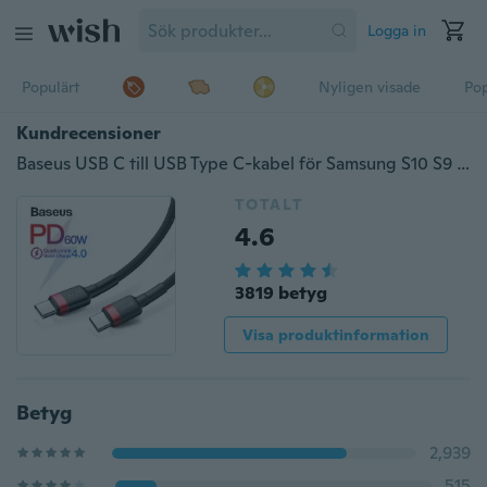
Logga in
Populärt
Nyligen visade
Pop
Kundrecensioner
Baseus USB C till USB Type C-kabel för Samsung S10 S9 Huawei P30 Xiaomi Redmi Note 8 Pro Quick Charge 4.0 PD 60W Snabb laddning för MacBook Pro-laddarkabel PD USB C till USB C-kabel
TOTALT
4.6
3819 betyg
Visa produktinformation
Betyg
2,939
515