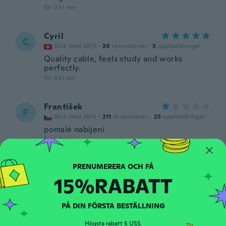
för 2 år sen
Cyril
C
Gick med 2019
·
20
recensioner
·
3
uppladdningar
Quality cable, feels study and works
perfectly.
för 3 år sen
František
F
Gick med 2015
·
211
recensioner
·
25
uppladdningar
pomalé nabíjení
för 3 år sen
Matthew
M
15%RABATT
Gick med 2020
·
36
recensioner
för 3 år sen
PÅ DIN FÖRSTA BESTÄLLNING
Antonio
A
Högsta rabatt 5 US$.