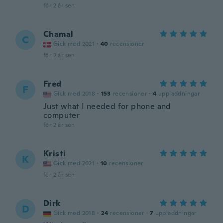
för 2 år sen
Chamal
C
Gick med 2021
·
40
recensioner
för 2 år sen
Fred
F
Gick med 2018
·
153
recensioner
·
4
uppladdningar
Just what I needed for phone and
computer
för 2 år sen
Kristi
K
Gick med 2021
·
10
recensioner
för 2 år sen
Dirk
D
Gick med 2018
·
24
recensioner
·
7
uppladdningar