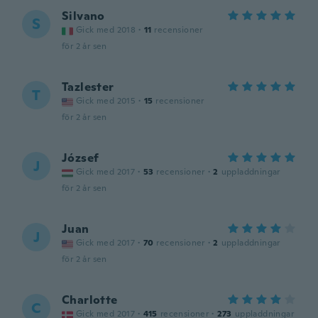
Silvano
S
Gick med 2018
·
11
recensioner
för 2 år sen
Tazlester
T
Gick med 2015
·
15
recensioner
för 2 år sen
József
J
Gick med 2017
·
53
recensioner
·
2
uppladdningar
för 2 år sen
Juan
J
Gick med 2017
·
70
recensioner
·
2
uppladdningar
för 2 år sen
Charlotte
C
Gick med 2017
·
415
recensioner
·
273
uppladdningar