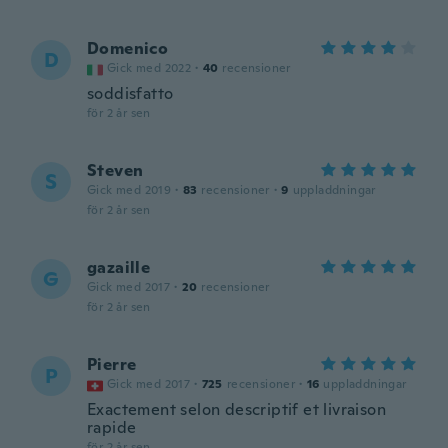
Domenico
D
Gick med 2022
·
40
recensioner
soddisfatto
för 2 år sen
Steven
S
Gick med 2019
·
83
recensioner
·
9
uppladdningar
för 2 år sen
gazaille
G
Gick med 2017
·
20
recensioner
för 2 år sen
Pierre
P
Gick med 2017
·
725
recensioner
·
16
uppladdningar
Exactement selon descriptif et livraison
rapide
för 2 år sen