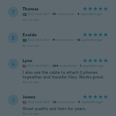
Thomas
T
Gick med 2017
·
79
recensioner
·
4
uppladdningar
för 2 år sen
Evaldo
E
Gick med 2017
·
71
recensioner
·
16
uppladdningar
för 2 år sen
Lynn
L
Gick med 2021
·
204
recensioner
·
1
uppladdningar
I also use the cable to attach 2 phones
togeather and transfer files. Works great.
för 2 år sen
James
J
Gick med 2020
·
22
recensioner
·
5
uppladdningar
Great quality and lasts for years.
för 2 år sen