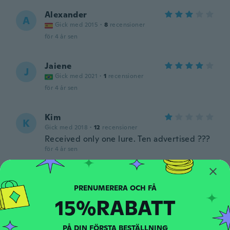
Alexander
A
Gick med 2015
·
8
recensioner
för 4 år sen
Jaiene
J
Gick med 2021
·
1
recensioner
för 4 år sen
Kim
K
Gick med 2018
·
12
recensioner
Received only one lure. Ten advertised ???
för 4 år sen
Guoqiang
G
Gick med 2017
·
25
recensioner
15%RABATT
för 4 år sen
PÅ DIN FÖRSTA BESTÄLLNING
João