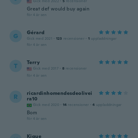
Gick med 2022
·
5
recensioner
Great def would buy again
för 4 år sen
Gérard
G
Gick med 2021
·
123
recensioner
·
1
uppladdningar
för 4 år sen
Terry
T
Gick med 2017
·
8
recensioner
för 4 år sen
ricardinhomendesdeolivei
R
ra10
Gick med 2020
·
14
recensioner
·
4
uppladdningar
Bom
för 4 år sen
Kique