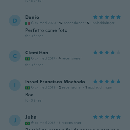
för 3 år sen
Danio
D
Gick med 2020
·
12
recensioner
·
5
uppladdningar
Perfetto come foto
för 3 år sen
Clemilton
C
Gick med 2017
·
4
recensioner
för 3 år sen
Israel Francisco Machado
I
Gick med 2019
·
2
recensioner
·
1
uppladdningar
Boa
för 3 år sen
John
J
Gick med 2018
·
1
recensioner