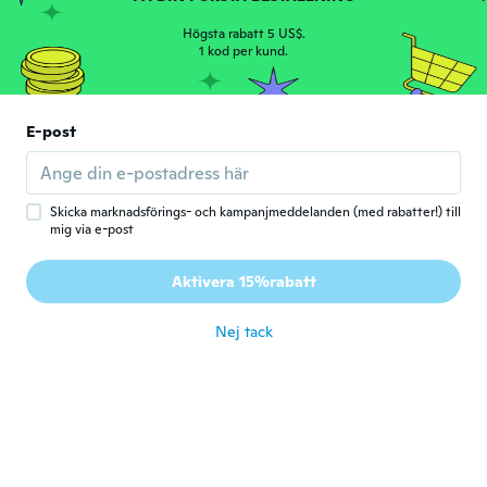
J
Gick med 2019
·
13
recensioner
·
13
uppladdningar
Högsta rabatt 5 US$.
Bom
1 kod per kund.
för 4 år sen
Daniele
E-post
D
Gick med 2019
·
19
recensioner
·
1
uppladdningar
för 4 år sen
Skicka marknadsförings- och kampanjmeddelanden (med rabatter!) till
mig via e-post
Michael
M
Gick med 2020
·
8
recensioner
Aktivera 15%rabatt
Didn't get
för 4 år sen
Nej tack
Marcos
M
Gick med 2021
·
4
recensioner
för 4 år sen
Roberto