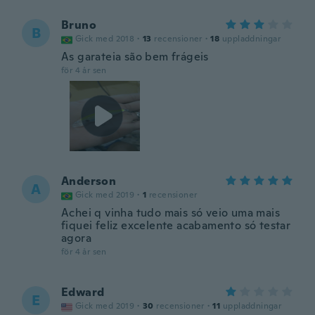
Bruno
B
Gick med 2018
·
13
recensioner
·
18
uppladdningar
As garateia são bem frágeis
för 4 år sen
Anderson
A
Gick med 2019
·
1
recensioner
Achei q vinha tudo mais só veio uma mais
fiquei feliz excelente acabamento só testar
agora
för 4 år sen
Edward
E
Gick med 2019
·
30
recensioner
·
11
uppladdningar