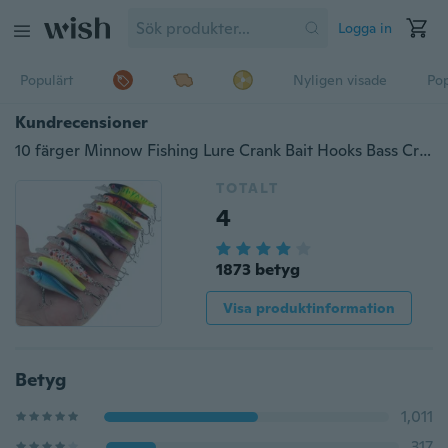
Logga in
Populärt
Nyligen visade
Pop
Kundrecensioner
10 färger Minnow Fishing Lure Crank Bait Hooks Bass Crankbait Tackle 6.5cm / 4.8g
TOTALT
4
1873 betyg
Visa produktinformation
Betyg
1,011
317