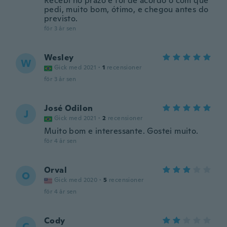
Recebi no prazo e foi de acordo o com que
pedi, muito bom, ótimo, e chegou antes do
previsto.
för 3 år sen
Wesley
W
Gick med 2021
·
1
recensioner
för 3 år sen
José Odilon
J
Gick med 2021
·
2
recensioner
Muito bom e interessante. Gostei muito.
för 4 år sen
Orval
O
Gick med 2020
·
5
recensioner
för 4 år sen
Cody
C