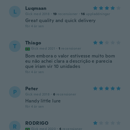
Luqmaan
L
Gick med 2018
·
19
recensioner
·
16
uppladdningar
Great quality and quick delivery
för 4 år sen
Thiago
T
Gick med 2021
·
1
recensioner
Bom embora o valor estivesse muito bom
eu não achei clara a descrição e parecia
que iriam vir 10 unidades
för 4 år sen
Peter
P
Gick med 2018
·
6
recensioner
Handy little lure
för 4 år sen
RODRIGO
R
Gick med 2020
·
4
recensioner