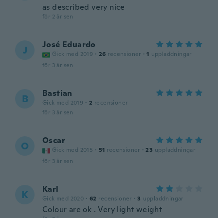
as described very nice
för 2 år sen
José Eduardo
J
Gick med 2019
·
26
recensioner
·
1
uppladdningar
för 3 år sen
Bastian
B
Gick med 2019
·
2
recensioner
för 3 år sen
Oscar
O
Gick med 2015
·
51
recensioner
·
23
uppladdningar
för 3 år sen
Karl
K
Gick med 2020
·
62
recensioner
·
3
uppladdningar
Colour are ok . Very light weight