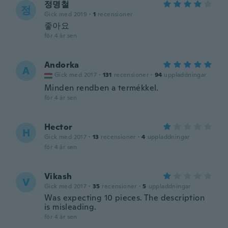
정명철
정
Gick med 2019
·
1
recensioner
좋아요
för 4 år sen
Andorka
A
Gick med 2017
·
131
recensioner
·
94
uppladdningar
Minden rendben a termékkel.
för 4 år sen
Hector
H
Gick med 2017
·
13
recensioner
·
4
uppladdningar
för 4 år sen
Vikash
V
Gick med 2017
·
35
recensioner
·
5
uppladdningar
Was expecting 10 pieces. The description
is misleading.
för 4 år sen