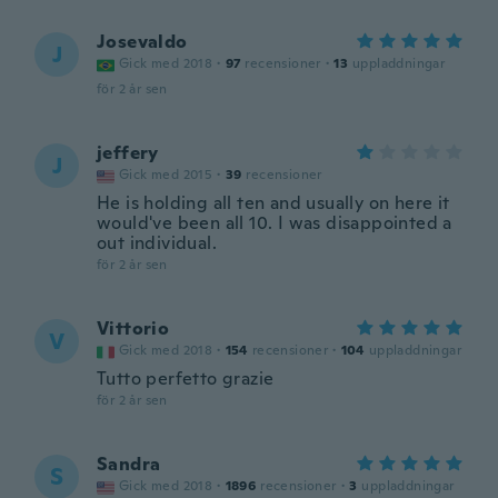
Josevaldo
J
Gick med 2018
·
97
recensioner
·
13
uppladdningar
för 2 år sen
jeffery
J
Gick med 2015
·
39
recensioner
He is holding all ten and usually on here it
would've been all 10. I was disappointed a
out individual.
för 2 år sen
Vittorio
V
Gick med 2018
·
154
recensioner
·
104
uppladdningar
Tutto perfetto grazie
för 2 år sen
Sandra
S
Gick med 2018
·
1896
recensioner
·
3
uppladdningar