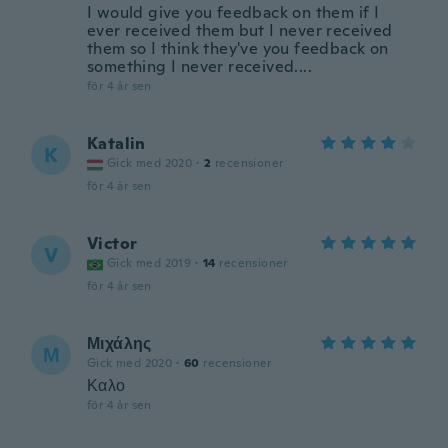
I would give you feedback on them if I
ever received them but I never received
them so I think they've you feedback on
something I never received....
för 4 år sen
Katalin
K
Gick med 2020
·
2
recensioner
för 4 år sen
Victor
V
Gick med 2019
·
14
recensioner
för 4 år sen
Μιχάλης
Μ
Gick med 2020
·
60
recensioner
Καλο
för 4 år sen