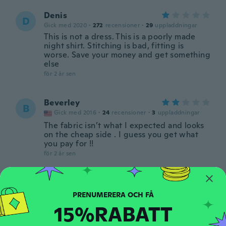
Denis
D
Gick med 2020
·
272
recensioner
·
29
uppladdningar
This is not a dress. This is a poorly made
night shirt. Stitching is bad, fitting is
worse. Save your money and get something
else
för 2 år sen
Beverley
B
Gick med 2016
·
24
recensioner
·
3
uppladdningar
The fabric isn’t what I expected and looks
on the cheap side . I guess you get what
you pay for !!
för 2 år sen
rosane
R
Gick med 2019
·
1
recensioner
Minúsculo
15%RABATT
för 2 år sen