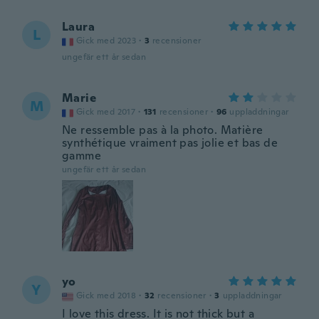
Laura
L
Gick med 2023
·
3
recensioner
ungefär ett år sedan
Marie
M
Gick med 2017
·
131
recensioner
·
96
uppladdningar
Ne ressemble pas à la photo. Matière
synthétique vraiment pas jolie et bas de
gamme
ungefär ett år sedan
yo
Y
Gick med 2018
·
32
recensioner
·
3
uppladdningar
I love this dress. It is not thick but a