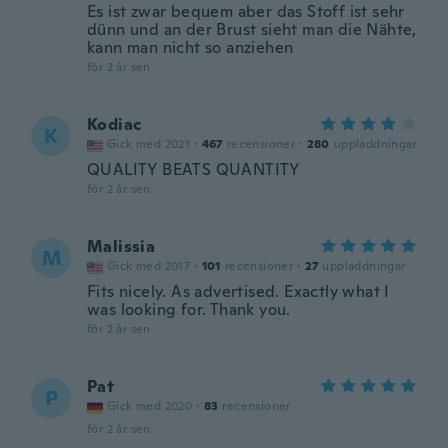
Es ist zwar bequem aber das Stoff ist sehr
dünn und an der Brust sieht man die Nähte,
kann man nicht so anziehen
för 2 år sen
Kodiac
K
Gick med 2021
·
467
recensioner
·
280
uppladdningar
QUALITY BEATS QUANTITY
för 2 år sen
Malissia
M
Gick med 2017
·
101
recensioner
·
27
uppladdningar
Fits nicely. As advertised. Exactly what I
was looking for. Thank you.
för 2 år sen
Pat
P
Gick med 2020
·
83
recensioner
för 2 år sen