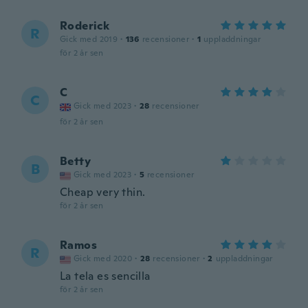
Roderick
R
Gick med 2019
·
136
recensioner
·
1
uppladdningar
för 2 år sen
C
C
Gick med 2023
·
28
recensioner
för 2 år sen
Betty
B
Gick med 2023
·
5
recensioner
Cheap very thin.
för 2 år sen
Ramos
R
Gick med 2020
·
28
recensioner
·
2
uppladdningar
La tela es sencilla
för 2 år sen