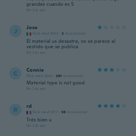
grandes cuando es S
för 2 år sen
Jose
J
Gick med 2023
·
2
recensioner
El material us desastre, no se parece al
vestido que se publica
för 2 år sen
Connie
C
Gick med 2020
·
261
recensioner
Material type is not good
för 2 år sen
rd
R
Gick med 2017
·
38
recensioner
Très bien u
för 2 år sen