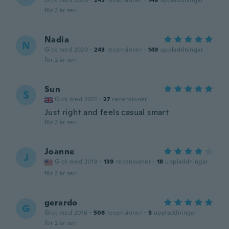
Gick med 2020
·
243
recensioner
·
149
uppladdningar
för 2 år sen
Nadia
N
Gick med 2020
·
243
recensioner
·
149
uppladdningar
för 2 år sen
Sun
S
Gick med 2021
·
27
recensioner
Just right and feels casual smart
för 2 år sen
Joanne
J
Gick med 2018
·
139
recensioner
·
18
uppladdningar
för 2 år sen
gerardo
G
Gick med 2016
·
508
recensioner
·
5
uppladdningar
för 2 år sen