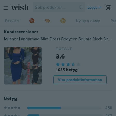
Logga in
Populärt
Nyligen visade
Pop
Kundrecensioner
Kvinnor Långärmad Slim Dress Bodycon Square Neck Dress Plus Size XS-8XL
TOTALT
3.6
1035 betyg
Visa produktinformation
Betyg
468
170