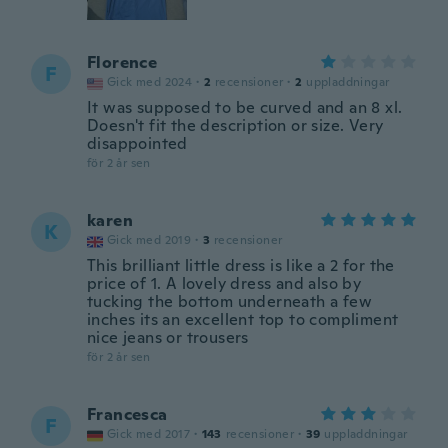
Florence
F
Gick med 2024
·
2
recensioner
·
2
uppladdningar
It was supposed to be curved and an 8 xl.
Doesn't fit the description or size. Very
disappointed
för 2 år sen
karen
K
Gick med 2019
·
3
recensioner
This brilliant little dress is like a 2 for the
price of 1. A lovely dress and also by
tucking the bottom underneath a few
inches its an excellent top to compliment
nice jeans or trousers
för 2 år sen
Francesca
F
Gick med 2017
·
143
recensioner
·
39
uppladdningar