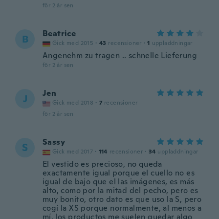
för 2 år sen
Beatrice
B
Gick med 2015
·
43
recensioner
·
1
uppladdningar
Angenehm zu tragen .. schnelle Lieferung
för 2 år sen
Jen
J
Gick med 2018
·
7
recensioner
för 2 år sen
Sassy
S
Gick med 2017
·
114
recensioner
·
34
uppladdningar
El vestido es precioso, no queda
exactamente igual porque el cuello no es
igual de bajo que el las imágenes, es más
alto, como por la mitad del pecho, pero es
muy bonito, otro dato es que uso la S, pero
cogí la XS porque normalmente, al menos a
mí, los productos me suelen quedar algo