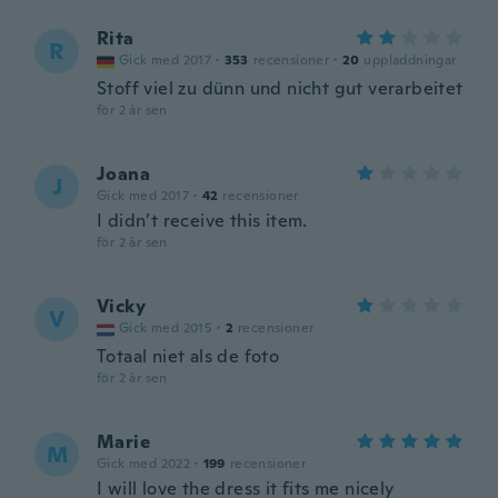
Rita
R
Gick med 2017
·
353
recensioner
·
20
uppladdningar
Stoff viel zu dünn und nicht gut verarbeitet
för 2 år sen
Joana
J
Gick med 2017
·
42
recensioner
I didn’t receive this item.
för 2 år sen
Vicky
V
Gick med 2015
·
2
recensioner
Totaal niet als de foto
för 2 år sen
Marie
M
Gick med 2022
·
199
recensioner
I will love the dress it fits me nicely