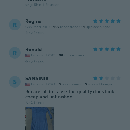
ungefär ett år sedan
Regina
R
Gick med 2019
·
136
recensioner
·
1
uppladdningar
för 2 år sen
Ronald
R
Gick med 2019
·
90
recensioner
för 2 år sen
SANSINIK
S
Gick med 2021
·
6
recensioner
·
5
uppladdningar
Becarefull because the quality does look
cheap and unfinished
för 2 år sen