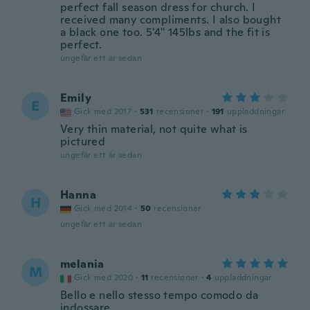
perfect fall season dress for church. I
received many compliments. I also bought
a black one too. 5'4" 145lbs and the fit is
perfect.
ungefär ett år sedan
Emily
E
Gick med 2017
·
531
recensioner
·
191
uppladdningar
Very thin material, not quite what is
pictured
ungefär ett år sedan
Hanna
H
Gick med 2014
·
50
recensioner
ungefär ett år sedan
melania
M
Gick med 2020
·
11
recensioner
·
4
uppladdningar
Bello e nello stesso tempo comodo da
indossare