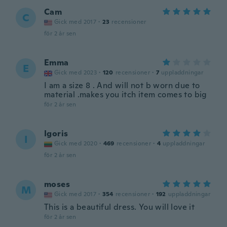
Cam
C
Gick med 2017
·
23
recensioner
för 2 år sen
Emma
E
Gick med 2023
·
120
recensioner
·
7
uppladdningar
I am a size 8 . And will not b worn due to
material .makes you itch item comes to big
för 2 år sen
Igoris
I
Gick med 2020
·
469
recensioner
·
4
uppladdningar
för 2 år sen
moses
M
Gick med 2017
·
354
recensioner
·
192
uppladdningar
This is a beautiful dress. You will love it
för 2 år sen