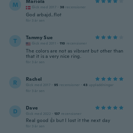
Mariola
M
Gick med 2017
·
38
recensioner
God arbajd..flot
för 3 år sen
Tammy Sue
T
Gick med 2011
·
110
recensioner
The colors are not as vibrant but other than
that it is a very nice ring.
för 3 år sen
Rachel
R
Gick med 2017
·
95
recensioner
·
43
uppladdningar
för 3 år sen
Dave
D
Gick med 2022
·
137
recensioner
Real good 👍 but I lost it the next day
för 3 år sen