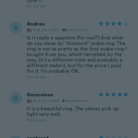
Love it
för 2 år sen
Andrea
A
Gick med 2021
·
63
recensioner
Is it really a sapphire (for real?) And what
do you mean by "diamond" snake ring. The
ring is not as pretty as the first snake ring I
bought from you, which tarnished by the
way, (it's a different style and probably a
different maker), but for the price I paid
for it, it's probably OK.
för 2 år sen
Genevieve
G
Gick med 2023
·
6
recensioner
It is a beautiful ring. The stones pick up
light very well.
för 2 år sen
ayatayat