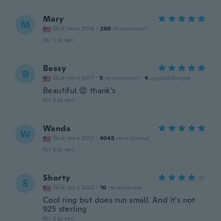
Mary
M
Gick med 2018
·
260
recensioner
för 3 år sen
Bessy
B
Gick med 2017
·
5
recensioner
·
4
uppladdningar
Beautiful 😍 thank's
för 3 år sen
Wanda
W
Gick med 2017
·
4045
recensioner
för 3 år sen
Shorty
S
Gick med 2022
·
10
recensioner
Cool ring but does run small. And it's not
925 sterling
för 3 år sen