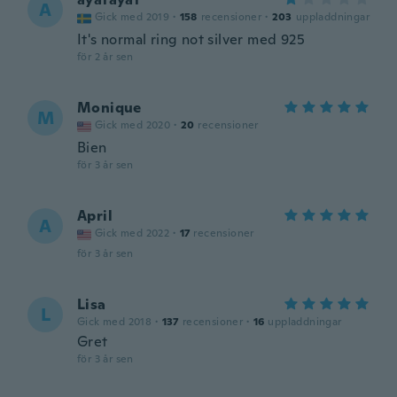
A
Gick med 2019
·
158
recensioner
·
203
uppladdningar
It's normal ring not silver med 925
för 2 år sen
Monique
M
Gick med 2020
·
20
recensioner
Bien
för 3 år sen
April
A
Gick med 2022
·
17
recensioner
för 3 år sen
Lisa
L
Gick med 2018
·
137
recensioner
·
16
uppladdningar
Gret
för 3 år sen