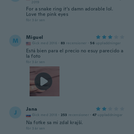
2019
For a snake ring it's damn adorable lol.
Love the pink eyes
för 3 år sen
Miguel
M
Gick med 2016
·
83
recensioner
·
56
uppladdningar
Está bien para el precio no esuy parecido a
la foto
för 3 år sen
Jana
J
Gick med 2018
·
253
recensioner
·
47
uppladdningar
Na fotke sa mi zdal krajší.
för 3 år sen