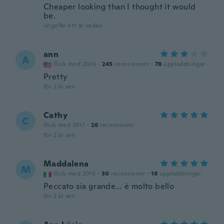
Cheaper looking than I thought it would
be.
ungefär ett år sedan
ann
A
Gick med 2024
·
245
recensioner
·
78
uppladdningar
Pretty
för 2 år sen
Cathy
C
Gick med 2017
·
26
recensioner
för 2 år sen
Maddalena
M
Gick med 2015
·
30
recensioner
·
18
uppladdningar
Peccato sia grande… è molto bello
för 2 år sen