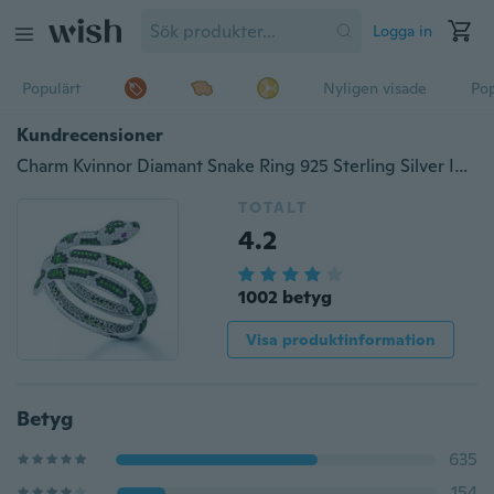
Logga in
Populärt
Nyligen visade
Pop
Kundrecensioner
Charm Kvinnor Diamant Snake Ring 925 Sterling Silver Inlay Emerald Safir Rings Förlovningsbröllop Smycken Storlek 6-11
TOTALT
4.2
1002 betyg
Visa produktinformation
Betyg
635
154