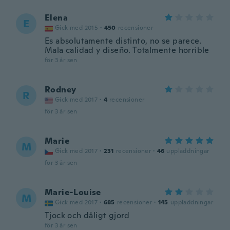
Elena
E
Gick med 2015
·
450
recensioner
Es absolutamente distinto, no se parece.
Mala calidad y diseño. Totalmente horrible
för 3 år sen
Rodney
R
Gick med 2017
·
4
recensioner
för 3 år sen
Marie
M
Gick med 2017
·
231
recensioner
·
46
uppladdningar
för 3 år sen
Marie-Louise
M
Gick med 2017
·
685
recensioner
·
145
uppladdningar
Tjock och dåligt gjord
för 3 år sen