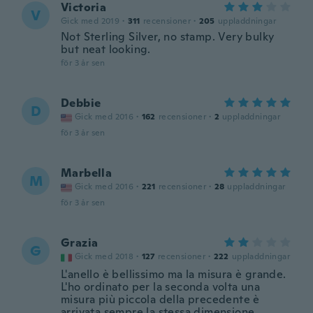
Victoria
V
Gick med 2019
·
311
recensioner
·
205
uppladdningar
Not Sterling Silver, no stamp. Very bulky
but neat looking.
för 3 år sen
Debbie
D
Gick med 2016
·
162
recensioner
·
2
uppladdningar
för 3 år sen
Marbella
M
Gick med 2016
·
221
recensioner
·
28
uppladdningar
för 3 år sen
Grazia
G
Gick med 2018
·
127
recensioner
·
222
uppladdningar
L'anello è bellissimo ma la misura è grande.
L'ho ordinato per la seconda volta una
misura più piccola della precedente è
arrivata sempre la stessa dimensione.