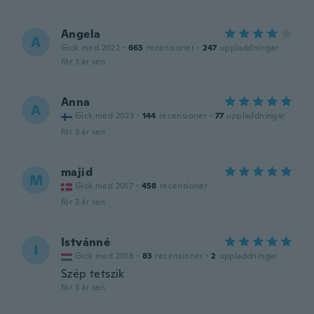
Angela
A
Gick med 2022
·
663
recensioner
·
247
uppladdningar
för 3 år sen
Anna
A
Gick med 2023
·
144
recensioner
·
77
uppladdningar
för 3 år sen
majid
M
Gick med 2017
·
458
recensioner
för 3 år sen
Istvánné
I
Gick med 2018
·
83
recensioner
·
2
uppladdningar
Szép tetszik
för 3 år sen