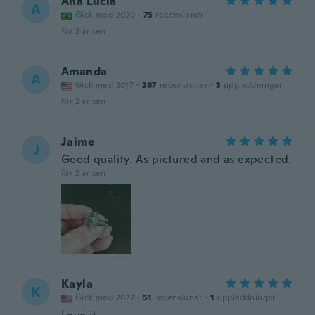
Ana Lúcia
A
Gick med 2020
·
75
recensioner
för 2 år sen
Amanda
A
Gick med 2017
·
267
recensioner
·
3
uppladdningar
för 2 år sen
Jaime
J
Good quality. As pictured and as expected.
för 2 år sen
Kayla
K
Gick med 2022
·
51
recensioner
·
1
uppladdningar