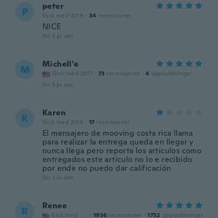
peter
P
Gick med 2019
·
34
recensioner
NICE
för 3 år sen
Michell'e
M
Gick med 2017
·
73
recensioner
·
4
uppladdningar
för 3 år sen
Karen
K
Gick med 2016
·
17
recensioner
El mensajero de mooving costa rica llama
para realizar la entrega queda en llegar y
nunca llega pero reporta los artículos como
entregados este articulo no lo e recibido
por ende no puedo dar calificación
för 3 år sen
Renee
R
Gick med
·
1936
recensioner
·
1752
uppladdningar