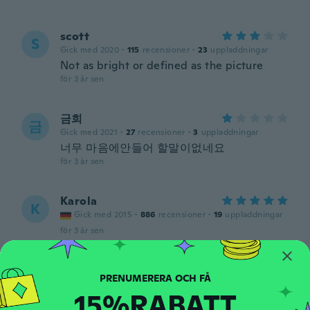
scott
S
Gick med 2020
·
115
recensioner
·
23
uppladdningar
Not as bright or defined as the picture
för 3 år sen
금희
금
Gick med 2021
·
27
recensioner
·
3
uppladdningar
너무 마음에안들어 할말이없네요
för 3 år sen
Karola
K
Gick med 2015
·
886
recensioner
·
19
uppladdningar
för 3 år sen
Almadelia
A
Gick med 2017
·
48
recensioner
15%RABATT
för 3 år sen