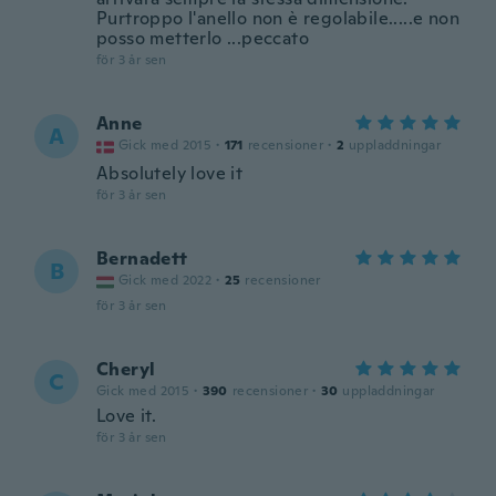
Purtroppo l'anello non è regolabile.....e non
posso metterlo ...peccato
för 3 år sen
Anne
A
Gick med 2015
·
171
recensioner
·
2
uppladdningar
Absolutely love it
för 3 år sen
Bernadett
B
Gick med 2022
·
25
recensioner
för 3 år sen
Cheryl
C
Gick med 2015
·
390
recensioner
·
30
uppladdningar
Love it.
för 3 år sen