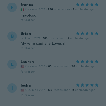
franca
F
Gick med 2017
·
296
recensioner
·
1
uppladdningar
Favoloso
för 3 år sen
Brian
B
Gick med 2021
·
163
recensioner
·
7
uppladdningar
My wife said she Loves it
för 3 år sen
Lauren
L
Gick med 2018
·
60
recensioner
·
28
uppladdningar
för 3 år sen
Iesha
I
Gick med 2017
·
136
recensioner
·
2
uppladdningar
för 3 år sen