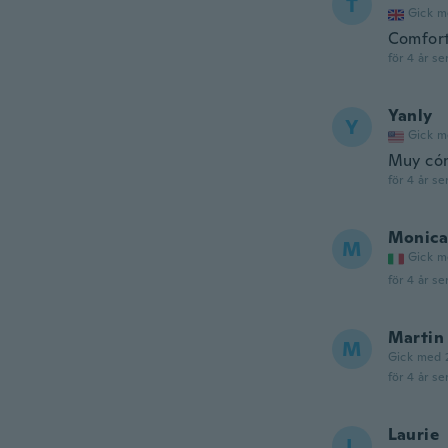
T
Gick m
Comfort
för 4 år se
Yanly
Y
Gick m
Muy cóm
för 4 år se
Monica
M
Gick m
för 4 år se
Martin
M
Gick med 
för 4 år se
Laurie
L