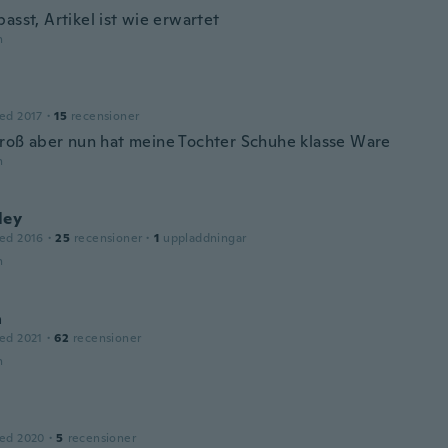
asst, Artikel ist wie erwartet
n
ed 2017
·
15
recensioner
roß aber nun hat meine Tochter Schuhe klasse Ware
n
ley
ed 2016
·
25
recensioner
·
1
uppladdningar
n
a
ed 2021
·
62
recensioner
n
ed 2020
·
5
recensioner