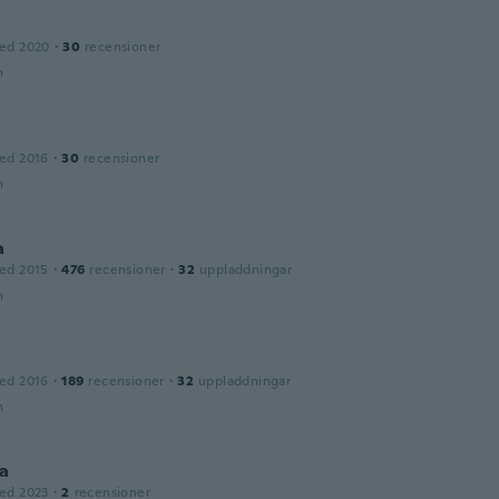
ed 2020
·
30
recensioner
n
ed 2016
·
30
recensioner
n
a
ed 2015
·
476
recensioner
·
32
uppladdningar
n
ed 2016
·
189
recensioner
·
32
uppladdningar
n
ia
ed 2023
·
2
recensioner