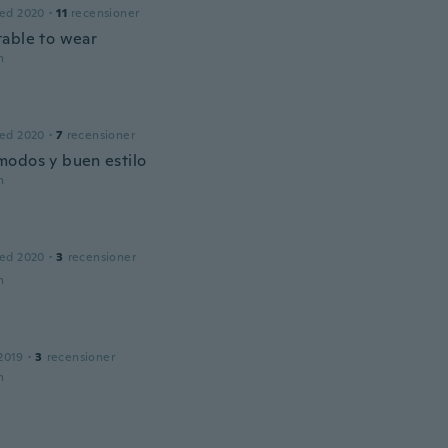
ed 2020
·
11
recensioner
able to wear
n
ed 2020
·
7
recensioner
odos y buen estilo
n
ed 2020
·
3
recensioner
n
2019
·
3
recensioner
n