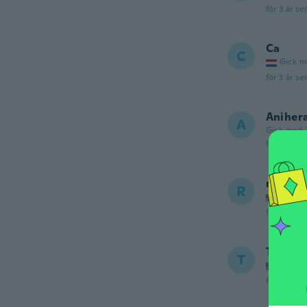
för 3 år se
Ca
C
Gick m
för 3 år se
Aniher
A
Gick med 
för 3 år se
rosema
R
Gick m
för 3 år se
Terri
T
Gick m
för 4 år se