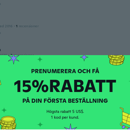
n
ed 2016
·
1
recensioner
n
a
2020
·
2
recensioner
n
15%RABATT
ry
ed 2022
·
14
recensioner
n
PÅ DIN FÖRSTA BESTÄLLNING
Högsta rabatt 5 US$.
ed 2020
·
5
recensioner
1 kod per kund.
n