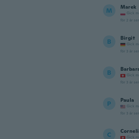
Marek
M
Gick m
för 2 år se
Birgit
B
Gick m
för 3 år se
Barbar
B
Gick m
för 3 år se
Paula
P
Gick m
för 3 år se
Cornel
C
Gick m