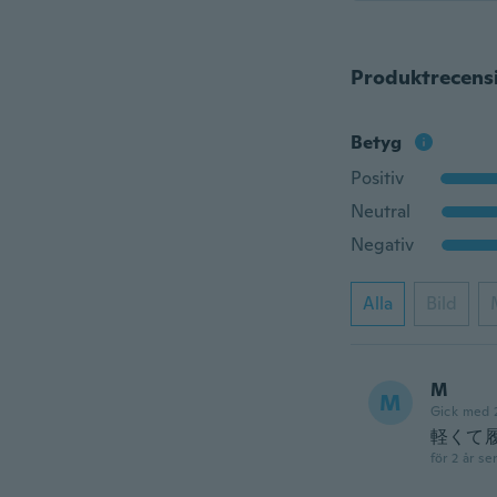
Produktrecens
Betyg
Positiv
Neutral
Negativ
Alla
Bild
M
M
Gick med 
軽くて
för 2 år se