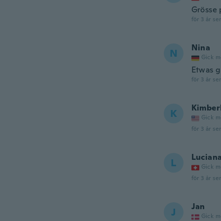
Grösse p
för 3 år se
Nina
N
Gick m
Etwas g
för 3 år se
Kimber
K
Gick m
för 3 år se
Lucian
L
Gick m
för 3 år se
Jan
J
Gick m