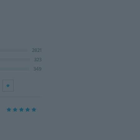
2821
323
349