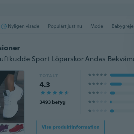
Nyligen visade
Populärt just nu
Mode
Babygreje
sioner
TOTALT
4.3
3493 betyg
Visa produktinformation