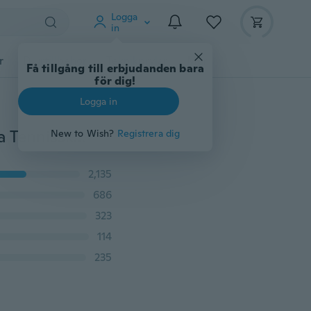
Logga
in
r
Djurtillbehör
Teknikprylar
Mer
Få tillgång till erbjudanden bara
för dig!
Logga in
Dammode Luftkudde Sport Löparskor Andas Bekväma Tennisskor Lätta Sneakers Skor deportivas mujer turnschuhe damen scarpe da ginnastica
New to Wish?
Registrera dig
2,135
686
323
114
235