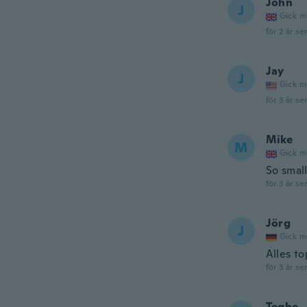
John
J
Gick m
för 2 år se
Jay
J
Gick m
för 3 år se
Mike
M
Gick m
So smal
för 3 år se
Jörg
J
Gick m
Alles t
för 3 år se
Teghe