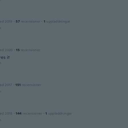
ed 2019
·
57
recensioner
·
1
uppladdningar
n
ed 2020
·
15
recensioner
es it
n
ed 2017
·
151
recensioner
n
ed 2018
·
144
recensioner
·
1
uppladdningar
n