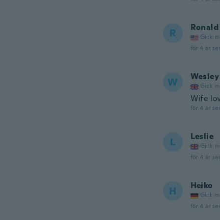
Ronald
R
Gick m
för 4 år se
Wesley
W
Gick m
Wife lov
för 4 år se
Leslie
L
Gick m
för 4 år se
Heiko
H
Gick m
för 4 år se