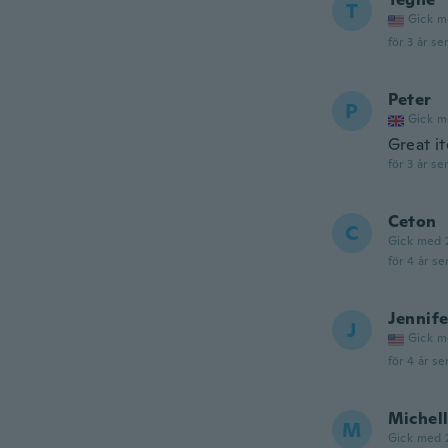
T
Gick m
för 3 år se
Peter
P
Gick m
Great i
för 3 år se
Ceton
C
Gick med 
för 4 år se
Jennife
J
Gick m
för 4 år se
Michel
M
Gick med 