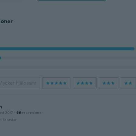
ioner
Mycket hjälpsamt
h
ed 2017
·
66
recensioner
t år sedan