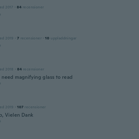
ed 2017
·
84
recensioner
n
ed 2019
·
7
recensioner
·
10
uppladdningar
n
ed 2018
·
84
recensioner
l need magnifying glass to read
n
ed 2019
·
107
recensioner
op, Vielen Dank
n