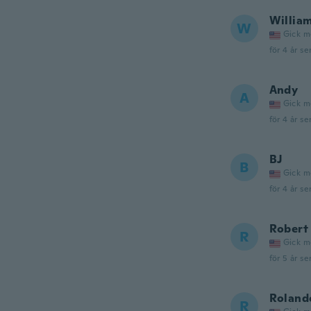
Willia
W
Gick m
för 4 år se
Andy
A
Gick m
för 4 år se
BJ
B
Gick m
för 4 år se
Robert
R
Gick m
för 5 år se
Roland
R