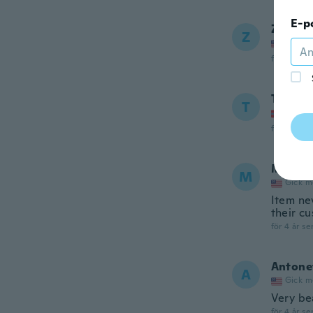
E-p
Zacher
Z
Gick m
för 4 år se
Tom Ari
T
Gick m
för 4 år se
Michae
M
Gick m
Item nev
their c
för 4 år se
Antone
A
Gick m
Very be
för 4 år se