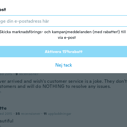
ost
y
ed 2018
·
4
recensioner
n
Skicka marknadsförings- och kampanjmeddelanden (med rabatter!) till
via e-post
ld
ed 2017
·
125
recensioner
Aktivera 15%rabatt
n
Nej tack
l
ed 2015
·
9
recensioner
er arrived and wish's customer service is a joke. They don'
ustomers and will do NOTHING to resolve any issues.
n
tte
ed 2015
·
35
recensioner
·
11
uppladdningar
autiful
n