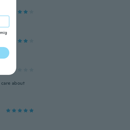
 mig
t care about