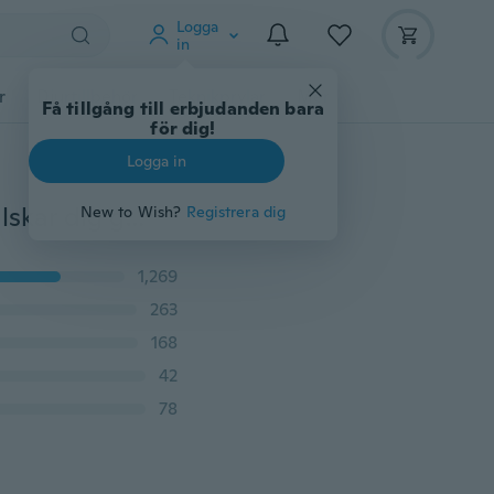
Logga
in
r
Djurtillbehör
Teknikprylar
Mer
Få tillgång till erbjudanden bara
för dig!
Logga in
Till min fru hjärta halsband hänge - fru och man Jag älskar dig gåvor till fru silver
New to Wish?
Registrera dig
1,269
263
168
42
78