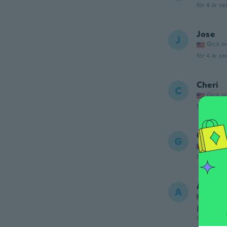
för 4 år se
Jose
J
Gick m
för 4 år se
Cheri
C
Gick m
för 4 år se
Gazza
G
Gick m
för 4 år se
Austin
A
Gick m
Its real
för 4 år se