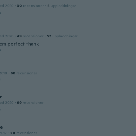
ed 2020
·
30
recensioner
·
4
uppladdningar
n
ed 2020
·
49
recensioner
·
57
uppladdningar
tem perfect thank
n
2018
·
68
recensioner
n
r
ed 2020
·
99
recensioner
n
le
2017
·
20
recensioner