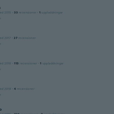
m
ed 2015
·
33
recensioner
·
1
uppladdningar
n
ed 2017
·
27
recensioner
n
ed 2018
·
113
recensioner
·
1
uppladdningar
n
ed 2018
·
4
recensioner
n
o