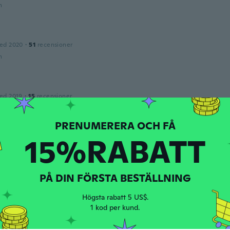
n
ed 2020
·
51
recensioner
n
ed 2019
·
15
recensioner
n
15%RABATT
ed 2022
·
23
recensioner
n
PÅ DIN FÖRSTA BESTÄLLNING
Högsta rabatt 5 US$.
ed 2019
·
3
recensioner
1 kod per kund.
ly cute
n