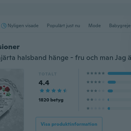
Nyligen visade
Populärt just nu
Mode
Babygreje
sioner
TOTALT
4.4
1820 betyg
Visa produktinformation