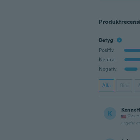
Produktrecens
Betyg
Positiv
Neutral
Negativ
Alla
Bild
Kennet
K
Gick m
ungefär et