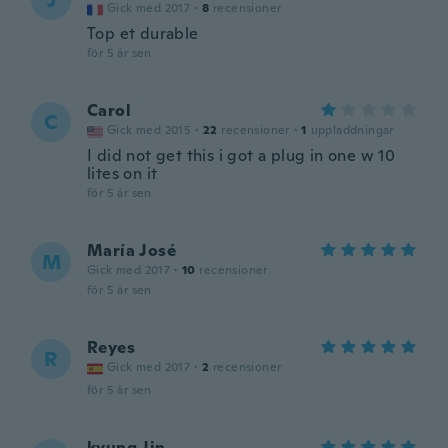
J
Gick med 2017
·
8
recensioner
Top et durable
för 5 år sen
Carol
C
Gick med 2015
·
22
recensioner
·
1
uppladdningar
I did not get this i got a plug in one w 10
lites on it
för 5 år sen
María José
M
Gick med 2017
·
10
recensioner
för 5 år sen
Reyes
R
Gick med 2017
·
2
recensioner
för 5 år sen
kyung Jin