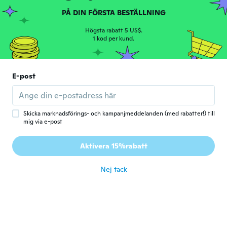
PÅ DIN FÖRSTA BESTÄLLNING
Tim
T
Högsta rabatt 5 US$.
Gick med 2019
·
389
recensioner
1 kod per kund.
för 5 år sen
Jeff
E-post
J
Gick med 2017
·
46
recensioner
·
1
uppladdningar
för 5 år sen
Skicka marknadsförings- och kampanjmeddelanden (med rabatter!) till
mig via e-post
Paola
P
Gick med 2014
·
28
recensioner
Aktivera 15%rabatt
för 5 år sen
Nej tack
Václav
V
Gick med 2018
·
7
recensioner
·
1
uppladdningar
för 5 år sen