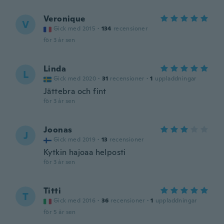
Veronique
V
Gick med 2015
·
134
recensioner
för 3 år sen
Linda
L
Gick med 2020
·
31
recensioner
·
1
uppladdningar
Jättebra och fint
för 3 år sen
Joonas
J
Gick med 2019
·
13
recensioner
Kytkin hajoaa helposti
för 3 år sen
Titti
T
Gick med 2016
·
36
recensioner
·
1
uppladdningar
för 5 år sen