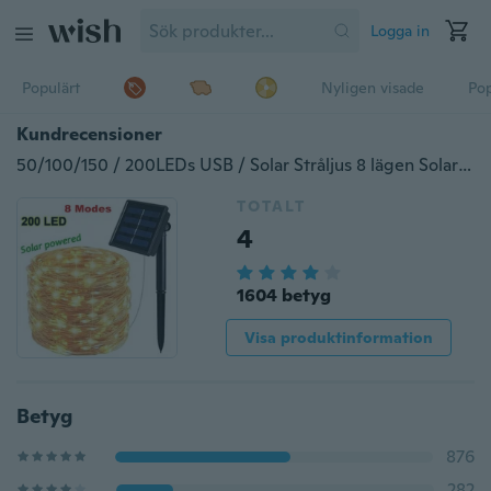
Logga in
Populärt
Nyligen visade
Pop
Kundrecensioner
50/100/150 / 200LEDs USB / Solar Stråljus 8 lägen Solar Powered Copper Wire Fairy Lights IP65 Vattentät inomhus utomhusbelysning för hem, trädgård, fest, stig, sovrum, bröllop, jul, DIY dekoration
TOTALT
4
1604 betyg
Visa produktinformation
Betyg
876
282