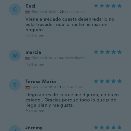
Ceci
C
Gick med 2020
·
25
recensioner
Viene enredado cuesta desenredarlo no
esta travado toda la noche no mas un
poguito
för 5 år sen
marcia
M
Gick med 2016
·
58
recensioner
för 5 år sen
Teresa María
T
Gick med 2019
·
7
recensioner
Llegó antes de lo que me dijeron, en buen
estado . Gracias porque todo lo que pido
llega bien y me gusta.
för 5 år sen
Jérémy