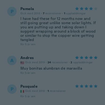
Pamela
P
Gick med 2018
·
7
recensioner
·
1
uppladdningar
I have had these for 12 months now and
still going great unlike some solar lights. If
you are putting up and taking down I
suggest wrapping around a block of wood
or similar to stop the copper wire getting
tangled
för 5 år sen
Andres
A
Gick med 2019
·
24
recensioner
·
2
uppladdningar
Muy bonitas alumbran de maravilla
för 5 år sen
Pasquale
P
Gick med 2018
·
1
recensioner
för 5 år sen