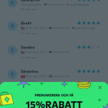
K
Gick med 2019
·
17
recensioner
·
1
uppladdningar
för 5 år sen
Brett
B
Gick med 2014
·
67
recensioner
·
4
uppladdningar
för 5 år sen
Sandra
S
Gick med 2017
·
18
recensioner
för 5 år sen
Séverine
S
Gick med 2018
·
22
recensioner
för 5 år sen
Mustafa
M
15%RABATT
Gick med 2017
·
52
recensioner
för 5 år sen