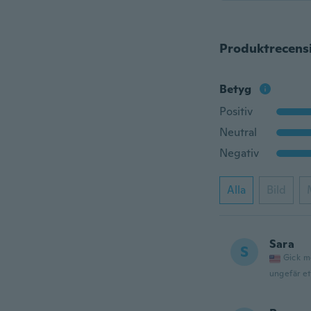
Produktrecens
Betyg
Positiv
Neutral
Negativ
Alla
Bild
Sara
S
Gick m
ungefär et