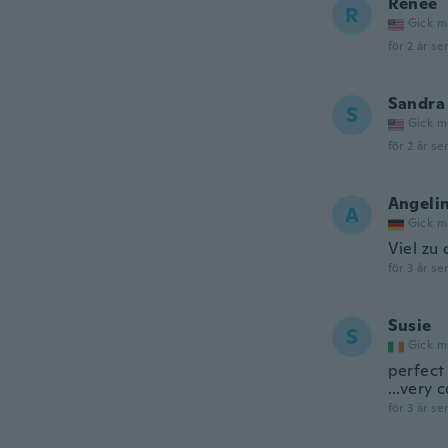
Renee
R
Gick m
för 2 år se
Sandra
S
Gick m
för 2 år se
Angeli
A
Gick m
Viel zu
för 3 år se
Susie
S
Gick m
perfect
...very
för 3 år se