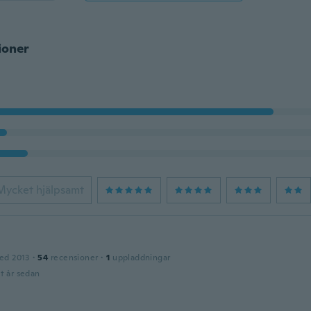
ioner
Mycket hjälpsamt
ed 2013
·
54
recensioner
·
1
uppladdningar
t år sedan