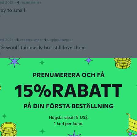
ed 2022
·
4
recensioner
ay to small
n
ed 2021
·
5
recensioner
·
1
uppladdningar
 & woulf tair easily but still love them
n
ed 2018
·
16
recensioner
·
3
uppladdningar
15%RABATT
n
y
PÅ DIN FÖRSTA BESTÄLLNING
ed 2018
·
43
recensioner
eceived the order
Högsta rabatt 5 US$.
n
1 kod per kund.