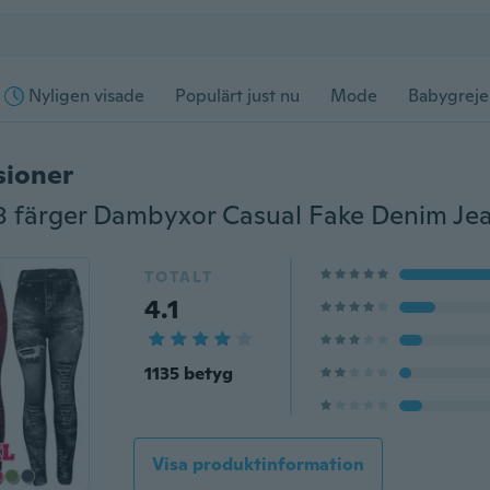
Nyligen visade
Populärt just nu
Mode
Babygreje
sioner
TOTALT
4.1
1135 betyg
Visa produktinformation