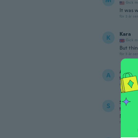
M
Gick m
It was w
för 3 år se
Kara
K
Gick m
But thin
för 3 år se
April
A
Gick m
för 3 år se
Sharne
S
Gick m
Never r
för 3 år se