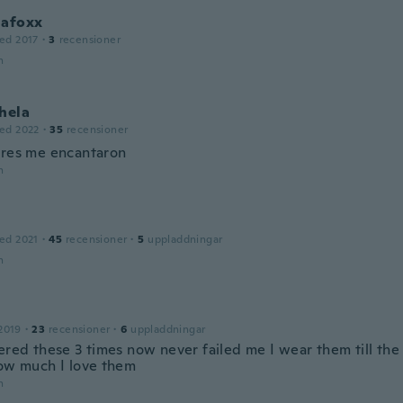
lafoxx
ed 2017
·
3
recensioner
n
hela
ed 2022
·
35
recensioner
ores me encantaron
n
ed 2021
·
45
recensioner
·
5
uppladdningar
n
2019
·
23
recensioner
·
6
uppladdningar
dered these 3 times now never failed me I wear them till th
how much I love them
n