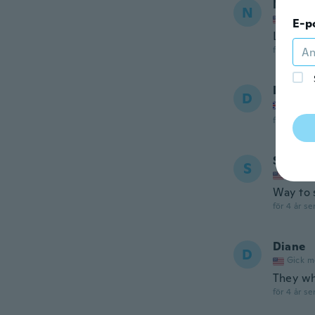
Nicci
N
Gick m
E-p
Love th
för 3 år se
David
D
Gick m
för 3 år se
Susan
S
Gick m
Way to s
för 4 år se
Diane
D
Gick m
They wh
för 4 år se