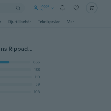
Logga
in
r
Djurtillbehör
Teknikprylar
Mer
Plusstorlek 8 färger Dambyxor Casual Fake Denim Jeans Rippad Stretch Yoga Leggings Dam Hög midja Denim Print Smal Skinny Tight Byxor
666
183
119
59
108