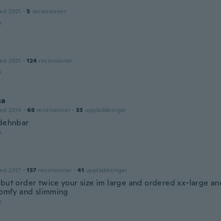
ed 2021
·
5
recensioner
n
ed 2021
·
124
recensioner
n
na
ed 2014
·
66
recensioner
·
33
uppladdningar
 dehnbar
n
ed 2017
·
137
recensioner
·
41
uppladdningar
 but order twice your size im large and ordered xx-large an
 comfy and slimming
n