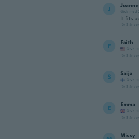
Joanne
J
Gick med 
It fits
för 3 år se
Faith
F
Gick m
för 3 år se
Saija
S
Gick m
för 3 år se
Emma
E
Gick m
för 3 år se
Missy