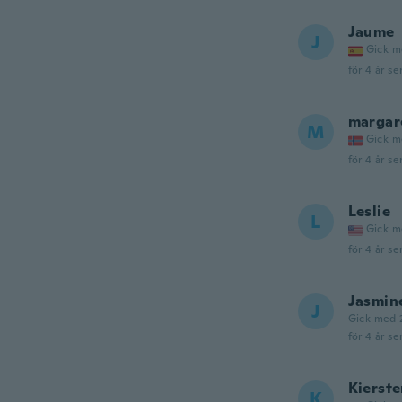
Jaume
J
Gick m
för 4 år se
margar
M
Gick m
för 4 år se
Leslie
L
Gick m
för 4 år se
Jasmin
J
Gick med 
för 4 år se
Kierst
K