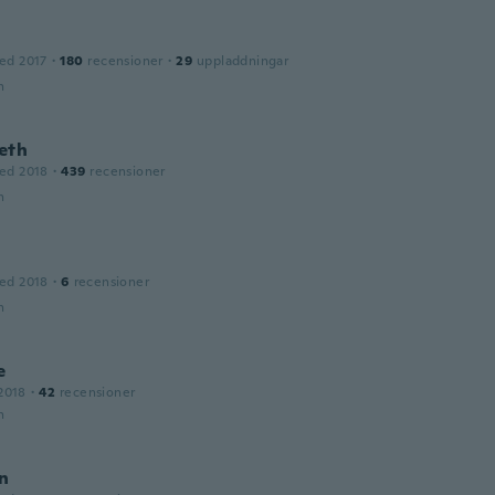
ed 2017
·
180
recensioner
·
29
uppladdningar
n
eth
ed 2018
·
439
recensioner
n
ed 2018
·
6
recensioner
n
e
2018
·
42
recensioner
n
en