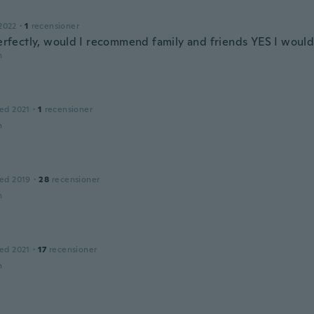
2022
·
1
recensioner
 perfectly, would I recommend family and friends YES I woul
n
ed 2021
·
1
recensioner
n
ed 2019
·
28
recensioner
n
ed 2021
·
17
recensioner
n