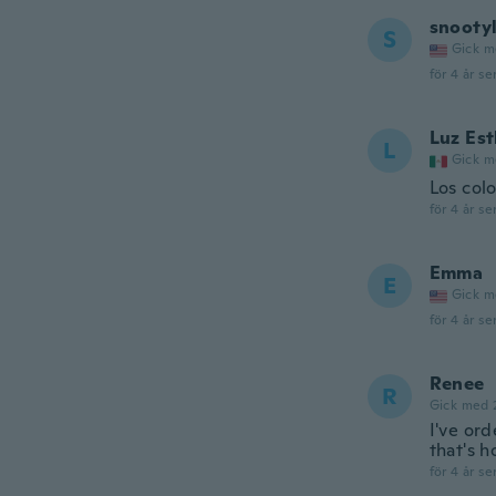
snooty
S
Gick m
för 4 år se
Luz Est
L
Gick m
Los col
för 4 år se
Emma
E
Gick m
för 4 år se
Renee
R
Gick med 
I've or
that's 
för 4 år se