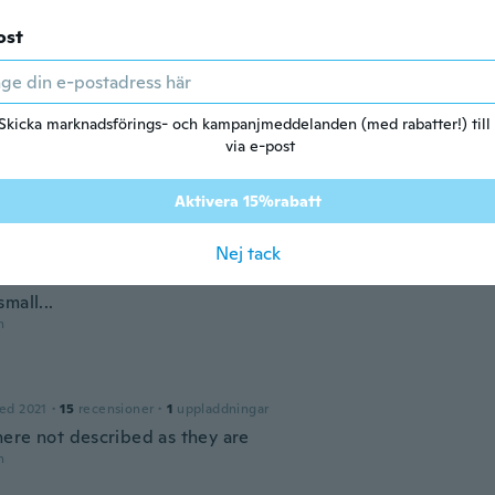
ed 2017
·
1
recensioner
ost
em!
n
Skicka marknadsförings- och kampanjmeddelanden (med rabatter!) till
via e-post
ed 2017
·
4
recensioner
n
Aktivera 15%rabatt
Nej tack
ed 2017
·
1
recensioner
mall...
n
ed 2021
·
15
recensioner
·
1
uppladdningar
ere not described as they are
n