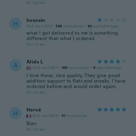
för 2 år sen
hussain
H
Gick med 2016
·
568
recensioner
·
63
uppladdningar
what I got delivered to me is something
different than what I ordered
för 2 år sen
Alida L
A
Gick med 2019
·
189
recensioner
·
9
uppladdningar
I love these, nice quality. They give good
addition support to flats and sneaks. I have
ordered before and would order again.
för 2 år sen
Hervé
H
Gick med 2019
·
51
recensioner
Bien
för 2 år sen