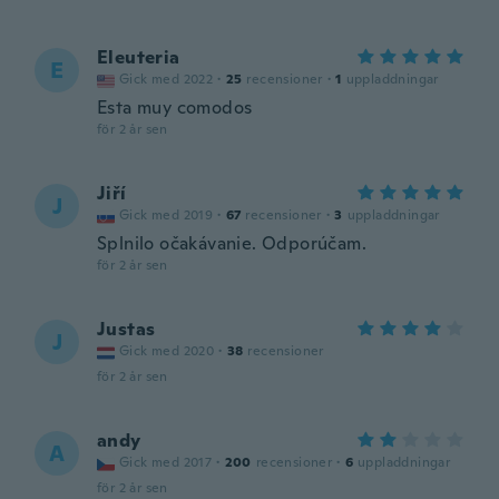
Eleuteria
E
Gick med 2022
·
25
recensioner
·
1
uppladdningar
Esta muy comodos
för 2 år sen
Jiří
J
Gick med 2019
·
67
recensioner
·
3
uppladdningar
Splnilo očakávanie. Odporúčam.
för 2 år sen
Justas
J
Gick med 2020
·
38
recensioner
för 2 år sen
andy
A
Gick med 2017
·
200
recensioner
·
6
uppladdningar
för 2 år sen