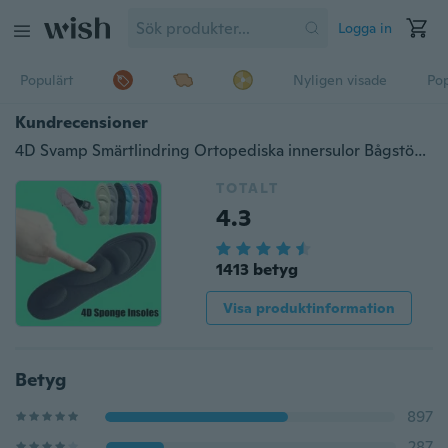
Logga in
Populärt
Nyligen visade
Pop
Kundrecensioner
4D Svamp Smärtlindring Ortopediska innersulor Bågstöd Skärsko Fotplatta Sula
TOTALT
4.3
1413 betyg
Visa produktinformation
Betyg
897
287