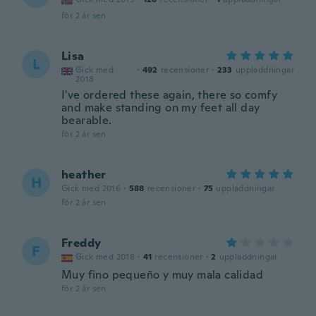
för 2 år sen
Lisa
L
Gick med
·
492
recensioner
·
233
uppladdningar
2018
I've ordered these again, there so comfy
and make standing on my feet all day
bearable.
för 2 år sen
heather
H
Gick med 2016
·
588
recensioner
·
75
uppladdningar
för 2 år sen
Freddy
F
Gick med 2018
·
41
recensioner
·
2
uppladdningar
Muy fino pequeño y muy mala calidad
för 2 år sen