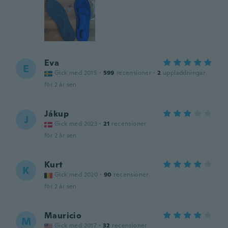
Eva
E
Gick med 2015
·
599
recensioner
·
2
uppladdningar
för 2 år sen
Jákup
J
Gick med 2023
·
21
recensioner
för 2 år sen
Kurt
K
Gick med 2020
·
90
recensioner
för 2 år sen
Mauricio
M
Gick med 2017
·
32
recensioner