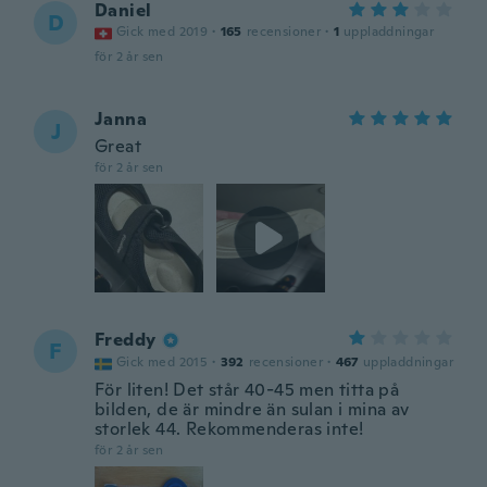
Daniel
D
Gick med 2019
·
165
recensioner
·
1
uppladdningar
för 2 år sen
Janna
J
Great
för 2 år sen
Freddy
F
Gick med 2015
·
392
recensioner
·
467
uppladdningar
För liten! Det står 40-45 men titta på
bilden, de är mindre än sulan i mina av
storlek 44. Rekommenderas inte!
för 2 år sen