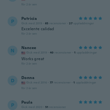
för 2 år sen
Patricia
P
Gick med 2019
·
65
recensioner
·
27
uppladdningar
Excelente calidad
för 2 år sen
Nancee
N
Gick med 2019
·
40
recensioner
·
1
uppladdningar
Works great
för 2 år sen
Donna
D
Gick med 2016
·
77
recensioner
·
1
uppladdningar
för 2 år sen
Paula
P
Gick med 2020
·
51
recensioner