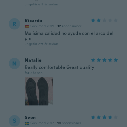
ungefär ett år sedan
Ricardo
R
Gick med 2019
·
12
recensioner
Malísima calidad no ayuda con el arco del
pie
ungefär ett år sedan
Natalie
N
Really comfortable Great quality
för 2 år sen
Sven
S
Gick med 2017
·
19
recensioner