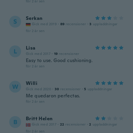
för 2 år sen
Serkan
S
Gick med 2019
·
89
recensioner
·
3
uppladdningar
för 2 år sen
Lisa
L
Gick med 2017
·
19
recensioner
Easy to use. Good cushioning.
för 2 år sen
Willi
W
Gick med 2020
·
30
recensioner
·
5
uppladdningar
Me quedaron perfectas.
för 2 år sen
Britt Helen
B
Gick med 2017
·
22
recensioner
·
2
uppladdningar
för 2 år sen