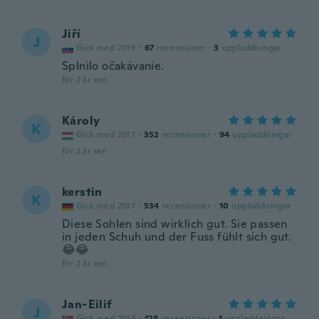
Jiří
J
Gick med 2019
·
67
recensioner
·
3
uppladdningar
Splnilo očakávanie.
för 2 år sen
Károly
K
Gick med 2017
·
352
recensioner
·
94
uppladdningar
för 2 år sen
kerstin
K
Gick med 2017
·
534
recensioner
·
10
uppladdningar
Diese Sohlen sind wirklich gut. Sie passen
in jeden Schuh und der Fuss fühlt sich gut.
😂😂
för 2 år sen
Jan-Eilif
J
Gick med 2019
·
128
recensioner
·
1
uppladdningar