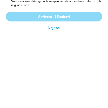
Skicka marknadsförings- och kampanjmeddelanden (med rabatter!) till
mig via e-post
Olivier
O
Aktivera 15%rabatt
Gick med 2018
·
394
recensioner
för 2 år sen
Nej tack
Adem
A
Gick med 2016
·
146
recensioner
·
8
uppladdningar
för 2 år sen
Nicole
N
Gick med 2022
·
127
recensioner
·
199
uppladdningar
för 2 år sen
Jaroslav
J
Gick med 2018
·
54
recensioner
·
26
uppladdningar
Pohodlné
för 2 år sen