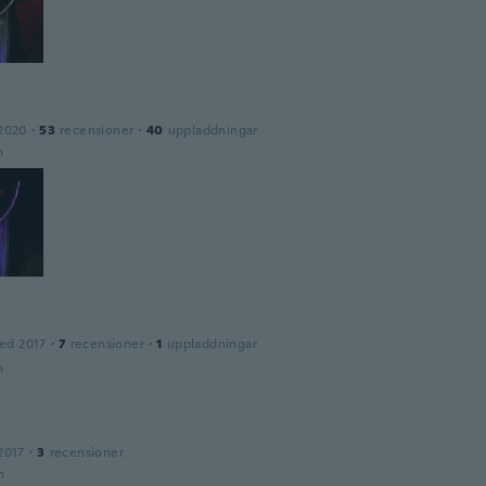
2020
·
53
recensioner
·
40
uppladdningar
n
ed 2017
·
7
recensioner
·
1
uppladdningar
n
2017
·
3
recensioner
n