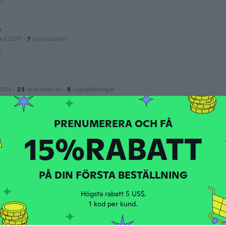
n
o
ed 2017
·
7
recensioner
n
a
2013
·
23
recensioner
·
8
uppladdningar
n
co
15%RABATT
ed 2020
·
24
recensioner
·
13
uppladdningar
lante y carga rápido justo la descripcion
n
PÅ DIN FÖRSTA BESTÄLLNING
Högsta rabatt 5 US$.
ed 2019
·
126
recensioner
1 kod per kund.
n