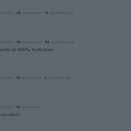
ed 2019
·
28
recensioner
·
17
uppladdningar
n
ed 2020
·
79
recensioner
·
54
uppladdningar
ando al 100%, todo bien
n
ed 2016
·
13
recensioner
·
1
uppladdningar
n
ed 2020
·
37
recensioner
 produto
n