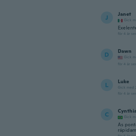
Janet
J
Gick m
Exelent
för 4 år se
Dawn
D
Gick m
för 4 år se
Luke
L
Gick med 
för 4 år se
Cynthi
C
Gick m
As pont
rápidam