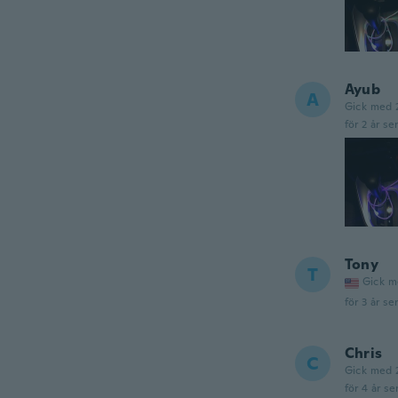
Ayub
A
Gick med 
för 2 år se
Tony
T
Gick m
för 3 år se
Chris
C
Gick med 
för 4 år se