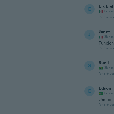
Erubiel
E
Gick m
för 5 år se
Janet
J
Gick m
Funcion
för 5 år se
Sueli
S
Gick m
för 5 år se
Edson
E
Gick m
Um bom
för 5 år se