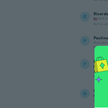
för 5 år se
Ricard
R
Gick m
för 5 år se
Paulin
P
Gick med 
för 5 år se
Francis
F
Gick m
Muy bril
för 5 år se
Grace
G
Gick m
för 5 år se