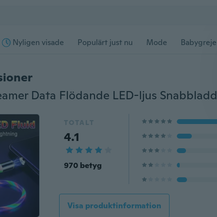
Nyligen visade
Populärt just nu
Mode
Babygreje
sioner
TOTALT
4.1
970 betyg
Visa produktinformation