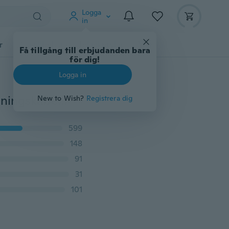
Logga
in
r
Djurtillbehör
Teknikprylar
Mer
Få tillgång till erbjudanden bara
för dig!
Logga in
9 färger Streamer Data Flödande LED-ljus Snabbladdningskabel lämplig för IPhone Android Type-C-adapter
New to Wish?
Registrera dig
599
148
91
31
101