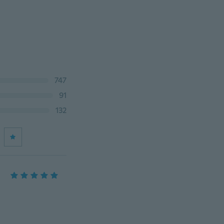
747
91
132