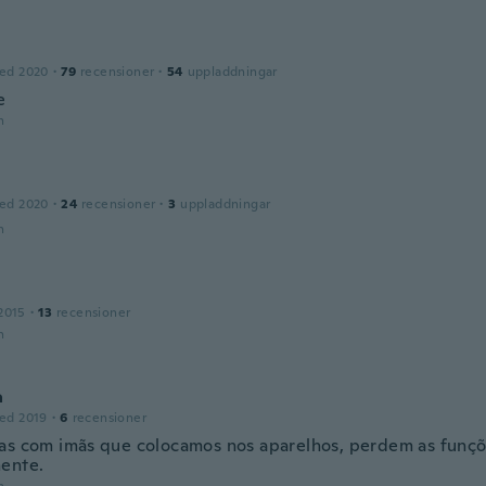
ed 2020
·
79
recensioner
·
54
uppladdningar
e
n
ed 2020
·
24
recensioner
·
3
uppladdningar
n
2015
·
13
recensioner
n
a
ed 2019
·
6
recensioner
as com imãs que colocamos nos aparelhos, perdem as funç
ente.