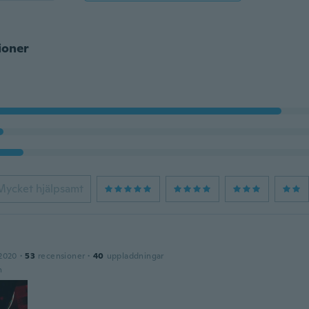
ioner
Mycket hjälpsamt
2020
·
53
recensioner
·
40
uppladdningar
n