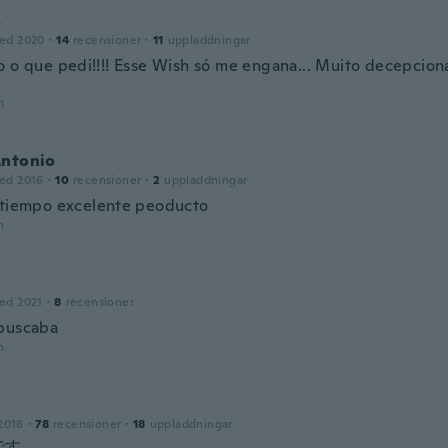
s
ed 2020
·
14
recensioner
·
11
uppladdningar
o o que pedi!!!! Esse Wish só me engana... Muito decepcio
n
Antonio
ed 2016
·
10
recensioner
·
2
uppladdningar
 tiempo excelente peoducto
n
ed 2021
·
8
recensioner
buscaba
n
2018
·
78
recensioner
·
18
uppladdningar
です。