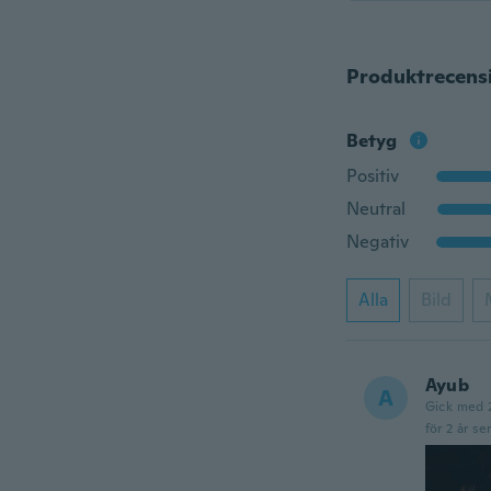
Produktrecens
Betyg
Positiv
Neutral
Negativ
Alla
Bild
Ayub
A
Gick med 
för 2 år se