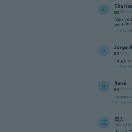
Charle
C
Gick m
Não vei
wish!!!!!
för 5 år se
Jorge 
J
Gick m
Llegó a
för 5 år se
René
R
Gick m
Lo que 
för 5 år se
茂人
茂
Gick med 
キレイ