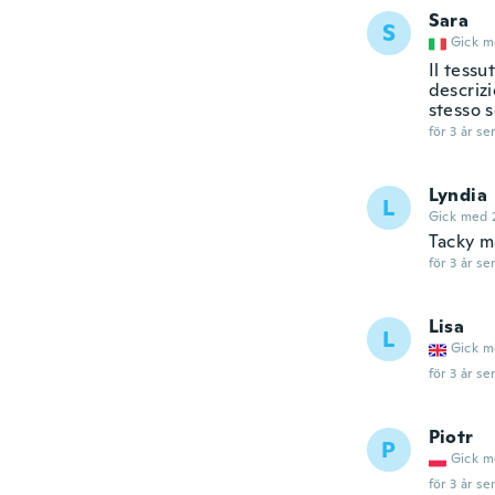
Sara
S
Gick m
Il tessu
descrizi
stesso 
för 3 år se
Lyndia
L
Gick med 
Tacky ma
för 3 år se
Lisa
L
Gick m
för 3 år se
Piotr
P
Gick m
för 3 år se