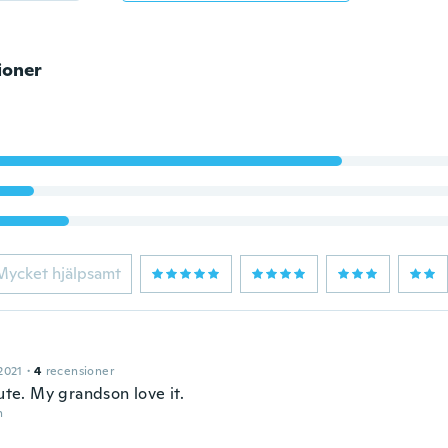
ioner
Mycket hjälpsamt
2021
·
4
recensioner
cute. My grandson love it.
n