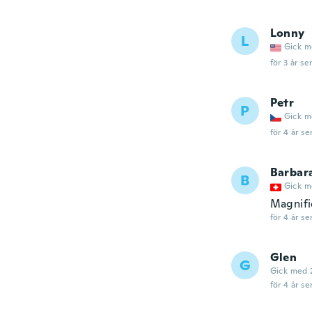
Lonny
L
Gick m
för 3 år se
Petr
P
Gick m
för 4 år se
Barbar
B
Gick m
Magnif
för 4 år se
Glen
G
Gick med 
för 4 år se