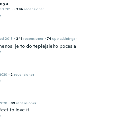
onya
ed 2015
·
394
recensioner
n
ed 2015
·
241
recensioner
·
74
uppladdningar
nenosi je to do teplejsieho pocasia
n
2020
·
2
recensioner
n
2020
·
89
recensioner
fect to love it
n