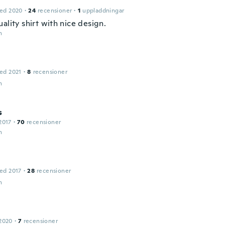
ed 2020
·
24
recensioner
·
1
uppladdningar
ality shirt with nice design.
n
ed 2021
·
8
recensioner
n
s
2017
·
70
recensioner
n
ed 2017
·
28
recensioner
n
2020
·
7
recensioner