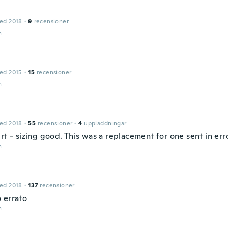
ed 2018
·
9
recensioner
n
ed 2015
·
15
recensioner
n
ed 2018
·
55
recensioner
·
4
uppladdningar
rt - sizing good. This was a replacement for one sent in err
n
ed 2018
·
137
recensioner
 errato
n