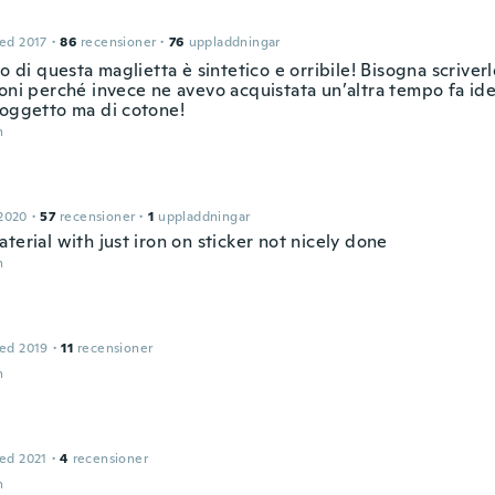
ed 2017
·
86
recensioner
·
76
uppladdningar
to di questa maglietta è sintetico e orribile! Bisogna scriverl
oni perché invece ne avevo acquistata un’altra tempo fa ide
soggetto ma di cotone!
n
2020
·
57
recensioner
·
1
uppladdningar
terial with just iron on sticker not nicely done
n
ed 2019
·
11
recensioner
n
ed 2021
·
4
recensioner
n