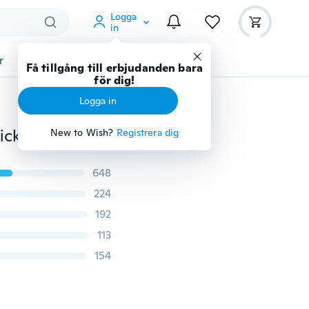
Logga
in
r
Djurtillbehör
Teknikprylar
Mer
Få tillgång till erbjudanden bara
för dig!
Logga in
Unisex rolig 3D-tryckt söt hundt-shirt svart schäfer i fickbomullstoppar
New to Wish?
Registrera dig
648
224
192
113
154