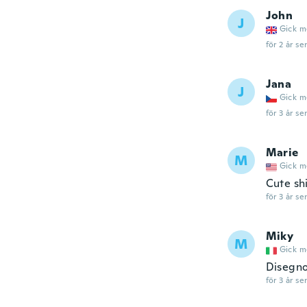
John
J
Gick m
för 2 år se
Jana
J
Gick m
för 3 år se
Marie
M
Gick m
Cute shi
för 3 år se
Miky
M
Gick m
Disegno
för 3 år se