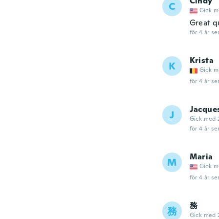
Cindy
C
Gick m
Great qu
för 4 år se
Krista
K
Gick m
för 4 år se
Jacque
J
Gick med 
för 4 år se
Maria
M
Gick m
för 4 år se
務
務
Gick med 