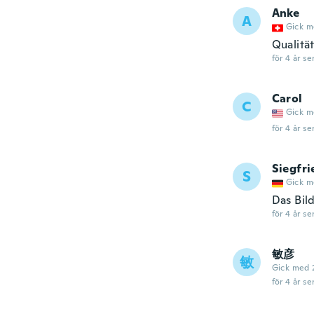
Anke
A
Gick m
Qualität
för 4 år se
Carol
C
Gick m
för 4 år se
Siegfri
S
Gick m
Das Bil
för 4 år se
敏彦
敏
Gick med 
för 4 år se