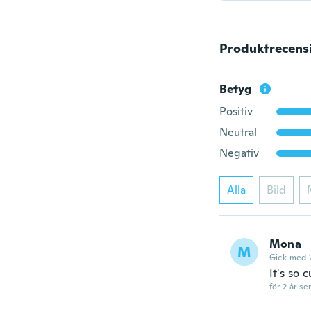
Produktrecens
Betyg
Positiv
Neutral
Negativ
Alla
Bild
Mona
M
Gick med 
It's so 
för 2 år se