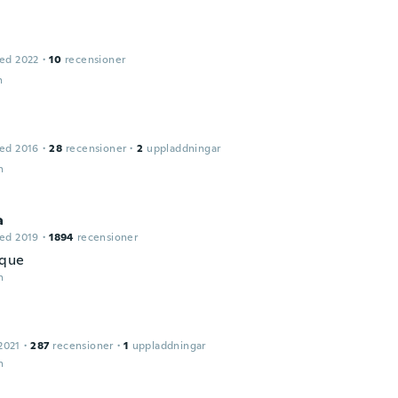
ed 2022
·
10
recensioner
n
ed 2016
·
28
recensioner
·
2
uppladdningar
n
a
ed 2019
·
1894
recensioner
ique
n
2021
·
287
recensioner
·
1
uppladdningar
n