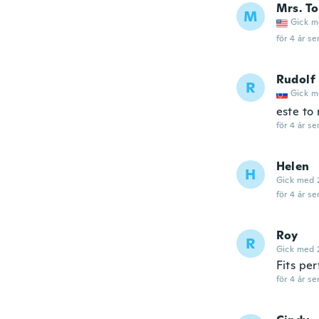
Mrs. T
M
Gick m
för 4 år se
Rudolf
R
Gick m
este to 
för 4 år se
Helen
H
Gick med 
för 4 år se
Roy
R
Gick med 
Fits per
för 4 år se