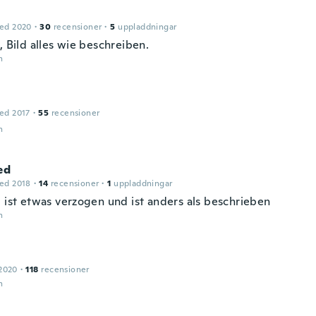
ed 2020
·
30
recensioner
·
5
uppladdningar
, Bild alles wie beschreiben.
n
ed 2017
·
55
recensioner
n
ed
ed 2018
·
14
recensioner
·
1
uppladdningar
d ist etwas verzogen und ist anders als beschrieben
n
2020
·
118
recensioner
n