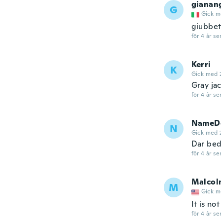
gianan
G
Gick m
giubbet
för 4 år se
Kerri
K
Gick med 
Gray jac
för 4 år se
NameDe
N
Gick med 
Dar bed
för 4 år se
Malcol
M
Gick m
It is no
för 4 år se