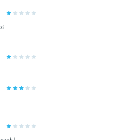
zi
hough I