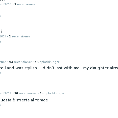
ed 2018
·
1
recensioner
n
i
2021
·
2
recensioner
n
i
2017
·
43
recensioner
·
1
uppladdningar
ell and was stylish.... didn't last with me...my daughter alre
n
ed 2019
·
16
recensioner
·
1
uppladdningar
uesta è stretta al torace
n