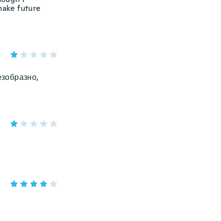
make future
езобразно,