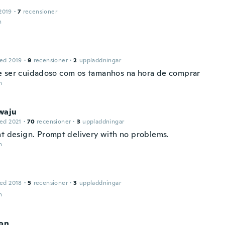
2019
·
7
recensioner
n
ed 2019
·
9
recensioner
·
2
uppladdningar
 ser cuidadoso com os tamanhos na hora de comprar
n
waju
ed 2021
·
70
recensioner
·
3
uppladdningar
nt design. Prompt delivery with no problems.
n
ed 2018
·
5
recensioner
·
3
uppladdningar
n
son