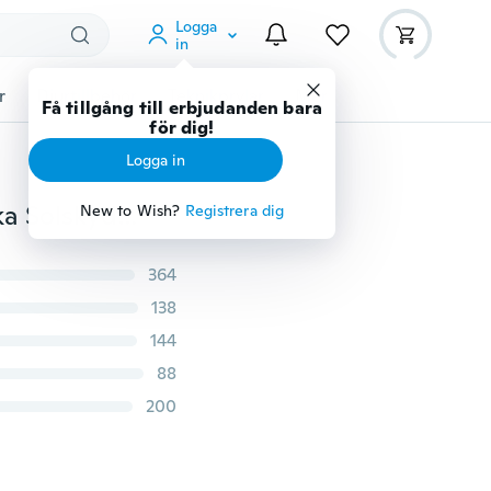
Logga
in
r
Djurtillbehör
Teknikprylar
Mer
Få tillgång till erbjudanden bara
för dig!
Logga in
Herrmode Casual Slim Högkvalitativ bomullssportjacka Solskyddskläder Hooded rock
New to Wish?
Registrera dig
364
138
144
88
200