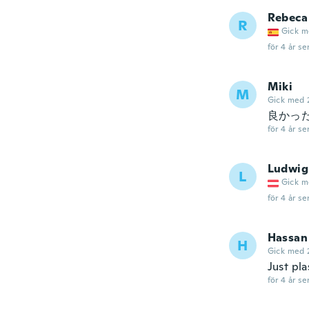
Rebeca
R
Gick m
för 4 år se
Miki
M
Gick med 
良かっ
för 4 år se
Ludwig
L
Gick m
för 4 år se
Hassan
H
Gick med 
Just pla
för 4 år se