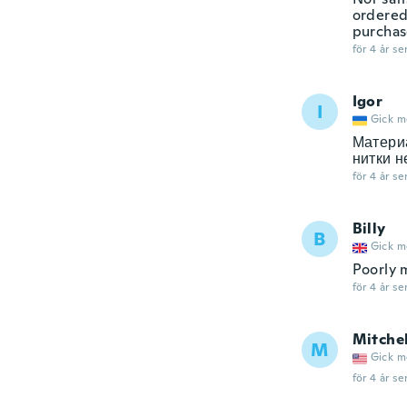
ordered
purchas
för 4 år se
Igor
I
Gick m
Материа
нитки н
för 4 år se
Billy
B
Gick m
Poorly m
för 4 år se
Mitchel
M
Gick m
för 4 år se