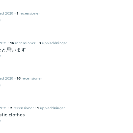
ed 2020
·
1
recensioner
n
2021
·
16
recensioner
·
3
uppladdningar
たと思います
n
ed 2020
·
16
recensioner
n
2021
·
2
recensioner
·
1
uppladdningar
stic clothes
n