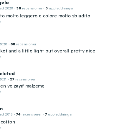
gelo
ed 2020
·
38
recensioner
·
5
uppladdningar
to molto leggero e colore molto sbiadito
n
2020
·
68
recensioner
ket and a little light but overall pretty nice
n
leted
2021
·
27
recensioner
en ve zayıf malzeme
n
m
ed 2018
·
74
recensioner
·
7
uppladdningar
t cotton
n