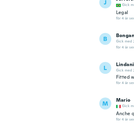
J
Gick m
Legal
för 4 år se
Bongan
B
Gick med 
för 4 år se
Lindan
L
Gick med 
Fitted w
för 4 år se
Mario
M
Gick m
Anche q
för 4 år se