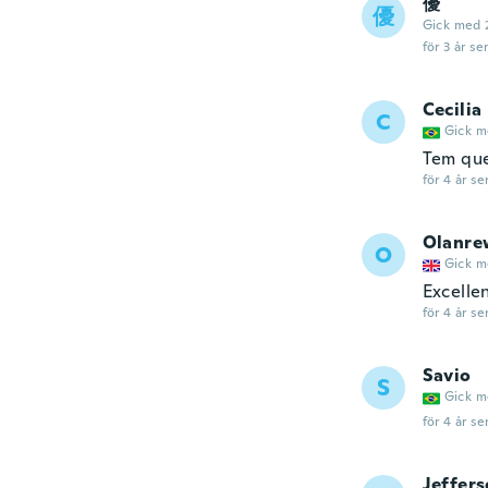
優
優
Gick med 
för 3 år se
Cecilia
C
Gick m
Tem que
för 4 år se
Olanre
O
Gick m
Excelle
för 4 år se
Savio
S
Gick m
för 4 år se
Jeffer