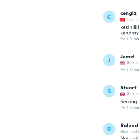
cengiz
C
Gick m
kesinlik
kandırıy
för 4 år se
Jamel
J
Gick m
för 4 år se
Stuart
S
Gick m
Seizing
för 4 år se
Roland
R
Gick med 
Not sati