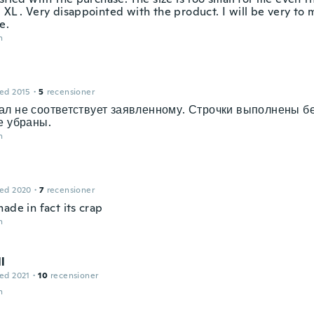
 XL . Very disappointed with the product. I will be very to 
e.
n
ed 2015
·
5
recensioner
л не соответствует заявленному. Строчки выполнены б
е убраны.
n
ed 2020
·
7
recensioner
ade in fact its crap
n
l
ed 2021
·
10
recensioner
n