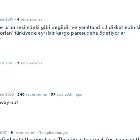
ed 2014
·
4
recensioner
le ürün resimdeki gibi değildir ve yanıltıcıdır..! dikkat edin si
orlar/ türkiyede ayrı bir kargo parası daha ödetiyorlar
n
ed 2018
·
2
recensioner
n
ed 2020
·
240
recensioner
·
37
uppladdningar
 way out
n
2017
·
9
recensioner
·
1
uppladdningar
sfied with the purchase. The size is too small for me even t