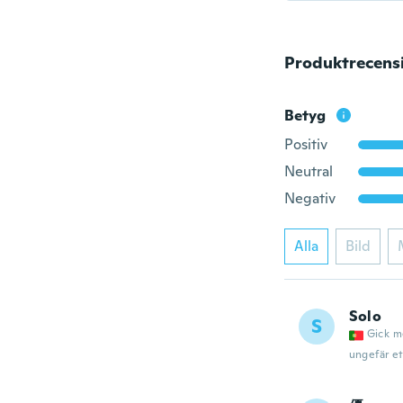
Produktrecens
Betyg
Positiv
Neutral
Negativ
Alla
Bild
Solo
S
Gick m
ungefär et