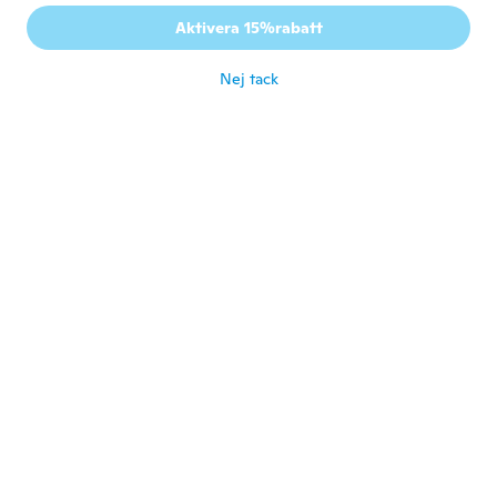
2017
Aktivera 15%rabatt
Ouï Maïs très Léger 😐
för 4 år sen
Nej tack
Katharina
K
Gick med 2021
·
2
recensioner
Sie ist sooo flauschig
för 4 år sen
Inez
I
Gick med 2018
·
34
recensioner
·
1
uppladdningar
för 4 år sen
Donna
D
Gick med 2020
·
13
recensioner
Beautiful
för 4 år sen
Carol