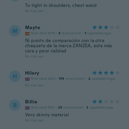
To tight in shoulders, chest waist
för 4 år sen
Mayte
M
Gick med 2019
·
5
recensioner
·
1
uppladdningar
Ni punto de comparación con la otra
chaqueta de la marca ZANZEA, esta más
cara y peor calidad
för 4 år sen
Hilary
H
Gick med 2020
·
174
recensioner
·
2
uppladdningar
för 4 år sen
Billie
B
Gick med 2021
·
25
recensioner
·
2
uppladdningar
Very skinny material
för 4 år sen