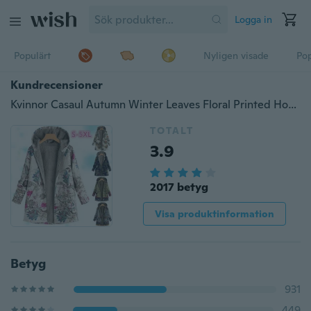
Logga in
Populärt
Nyligen visade
Pop
Kundrecensioner
Kvinnor Casaul Autumn Winter Leaves Floral Printed Hooded Jacket Långärmad tunn fluffig päls Fleece dragkedja rock Outwear
TOTALT
3.9
2017 betyg
Visa produktinformation
Betyg
931
449