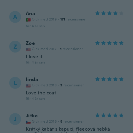
Ana
A
Gick med 2019
·
171
recensioner
för 4 år sen
Zoe
Z
Gick med 2017
·
1
recensioner
I love it.
för 4 år sen
linda
L
Gick med 2018
·
3
recensioner
Love the coat
för 4 år sen
Jitka
J
Gick med 2016
·
8
recensioner
Krátký kabát s kapucí, fleecová hebká