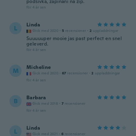
podšívka, zapínání na zip.
för 4 år sen
Linda
L
Gick med 2020
·
5
recensioner
·
2
uppladdningar
Suuuuuper mooie jas past perfect en snel
geleverd.
för 4 år sen
Micheline
M
Gick med 2020
·
67
recensioner
·
2
uppladdningar
för 4 år sen
Barbara
B
Gick med 2018
·
7
recensioner
för 4 år sen
Linda
L
Gick med 2021
·
6
recensioner