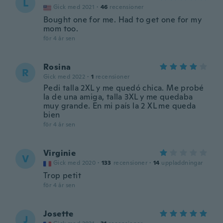
L
Gick med 2021
·
46
recensioner
Bought one for me. Had to get one for my
mom too.
för 4 år sen
Rosina
R
Gick med 2022
·
1
recensioner
Pedi talla 2XL y me quedó chica. Me probé
la de una amiga, talla 3XL y me quedaba
muy grande. En mi país la 2 XL me queda
bien
för 4 år sen
Virginie
V
Gick med 2020
·
133
recensioner
·
14
uppladdningar
Trop petit
för 4 år sen
Josette
J