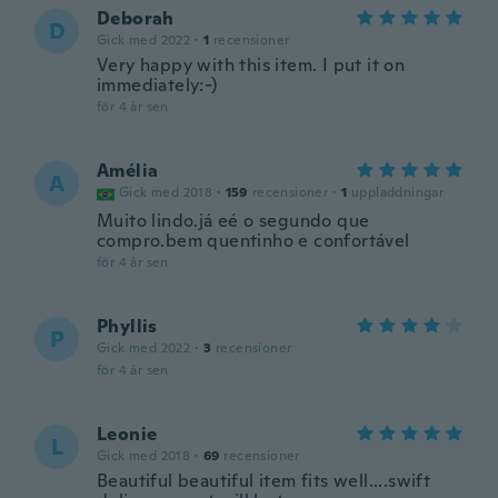
Deborah
D
Gick med 2022
·
1
recensioner
Very happy with this item. I put it on
immediately:-)
för 4 år sen
Amélia
A
Gick med 2018
·
159
recensioner
·
1
uppladdningar
Muito lindo.já eé o segundo que
compro.bem quentinho e confortável
för 4 år sen
Phyllis
P
Gick med 2022
·
3
recensioner
för 4 år sen
Leonie
L
Gick med 2018
·
69
recensioner
Beautiful beautiful item fits well....swift