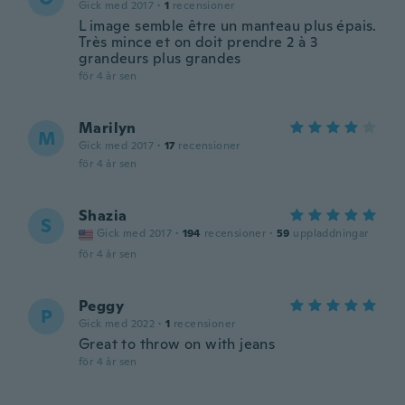
Gick med 2017
·
1
recensioner
L image semble être un manteau plus épais.
Très mince et on doit prendre 2 à 3
grandeurs plus grandes
för 4 år sen
Marilyn
M
Gick med 2017
·
17
recensioner
för 4 år sen
Shazia
S
Gick med 2017
·
194
recensioner
·
59
uppladdningar
för 4 år sen
Peggy
P
Gick med 2022
·
1
recensioner
Great to throw on with jeans
för 4 år sen