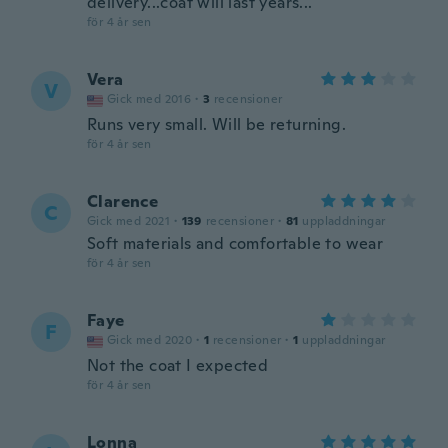
delivery...coat will last years...
för 4 år sen
Vera
V
Gick med 2016
·
3
recensioner
Runs very small. Will be returning.
för 4 år sen
Clarence
C
Gick med 2021
·
139
recensioner
·
81
uppladdningar
Soft materials and comfortable to wear
för 4 år sen
Faye
F
Gick med 2020
·
1
recensioner
·
1
uppladdningar
Not the coat I expected
för 4 år sen
Lonna