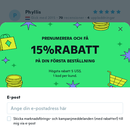
Phyllis
P
Gick med 2015
·
70
recensioner
·
4
uppladdningar
Het zit prettig om het lijf.
för 4 år sen
15%RABATT
Alicia
A
Gick med 2019
·
34
recensioner
·
2
uppladdningar
Muy bonito aunque un poco corto de
PÅ DIN FÖRSTA BESTÄLLNING
mangas
Högsta rabatt 5 US$.
för 4 år sen
1 kod per kund.
Laura
L
Gick med 2016
·
18
recensioner
E-post
Perfect size, beautiful colors
för 4 år sen
Skicka marknadsförings- och kampanjmeddelanden (med rabatter!) till
Brigitte
mig via e-post
B
Gick med
·
2280
recensioner
·
1357
uppladdningar