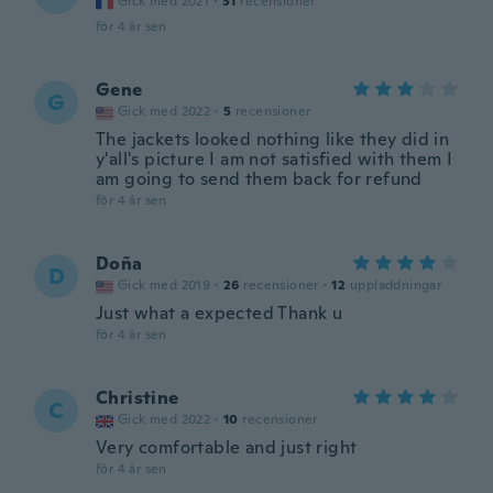
Gick med 2021
·
31
recensioner
för 4 år sen
Gene
G
Gick med 2022
·
5
recensioner
The jackets looked nothing like they did in
y'all's picture I am not satisfied with them I
am going to send them back for refund
för 4 år sen
Doña
D
Gick med 2019
·
26
recensioner
·
12
uppladdningar
Just what a expected Thank u
för 4 år sen
Christine
C
Gick med 2022
·
10
recensioner
Very comfortable and just right
för 4 år sen