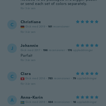
or send each set of colors separately.
för 3 år sen
Christiane
C
Gick med 2019
·
161
recensioner
för 3 år sen
Johannie
J
Gick med 2017
·
196
recensioner
·
176
uppladdningar
Parfait
för 3 år sen
Clara
C
Gick med 2016
·
783
recensioner
·
79
uppladdningar
för 3 år sen
Anna-Karin
A
Gick med 2019
·
464
recensioner
·
16
uppladdningar