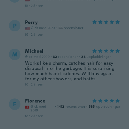
för 2 år sen
Perry
P
Gick med 2023
·
66
recensioner
för 2 år sen
Michael
M
Gick med 2020
·
32
recensioner
·
28
uppladdningar
Works like a charm, catches hair for easy
disposal into the garbage. It is surprising
how much hair it catches. Will buy again
for my other showers, and baths.
för 2 år sen
Florence
F
Gick med
·
1412
recensioner
·
585
uppladdningar
2019
för 2 år sen