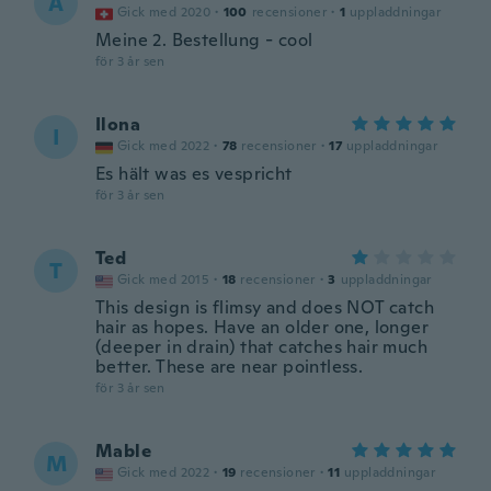
A
Gick med 2020
·
100
recensioner
·
1
uppladdningar
Meine 2. Bestellung - cool
för 3 år sen
Ilona
I
Gick med 2022
·
78
recensioner
·
17
uppladdningar
Es hält was es vespricht
för 3 år sen
Ted
T
Gick med 2015
·
18
recensioner
·
3
uppladdningar
This design is flimsy and does NOT catch
hair as hopes. Have an older one, longer
(deeper in drain) that catches hair much
better. These are near pointless.
för 3 år sen
Mable
M
Gick med 2022
·
19
recensioner
·
11
uppladdningar