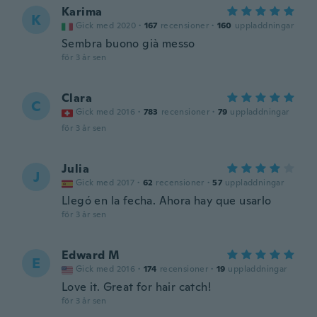
Karima
K
Gick med 2020
·
167
recensioner
·
160
uppladdningar
Sembra buono già messo
för 3 år sen
Clara
C
Gick med 2016
·
783
recensioner
·
79
uppladdningar
för 3 år sen
Julia
J
Gick med 2017
·
62
recensioner
·
57
uppladdningar
Llegó en la fecha. Ahora hay que usarlo
för 3 år sen
Edward M
E
Gick med 2016
·
174
recensioner
·
19
uppladdningar
Love it. Great for hair catch!
för 3 år sen