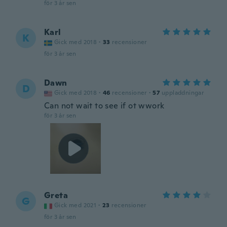
för 3 år sen
Karl
K
Gick med 2018
·
33
recensioner
för 3 år sen
Dawn
D
Gick med 2018
·
46
recensioner
·
57
uppladdningar
Can not wait to see if ot wwork
för 3 år sen
Greta
G
Gick med 2021
·
23
recensioner
för 3 år sen