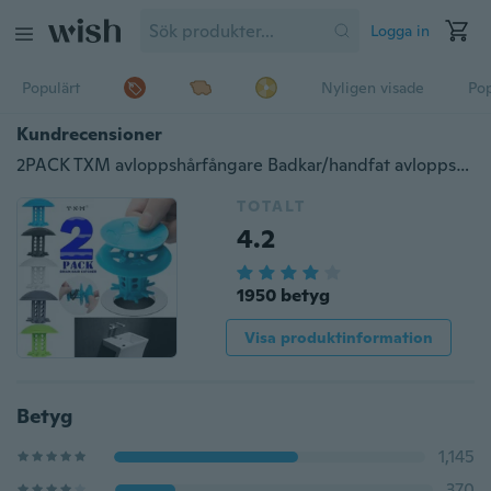
Logga in
Populärt
Nyligen visade
Pop
Kundrecensioner
2PACK TXM avloppshårfångare Badkar/handfat avloppshårfångare, 2 i 1 badkarsavloppsskydd för dusch
TOTALT
4.2
1950 betyg
Visa produktinformation
Betyg
1,145
370