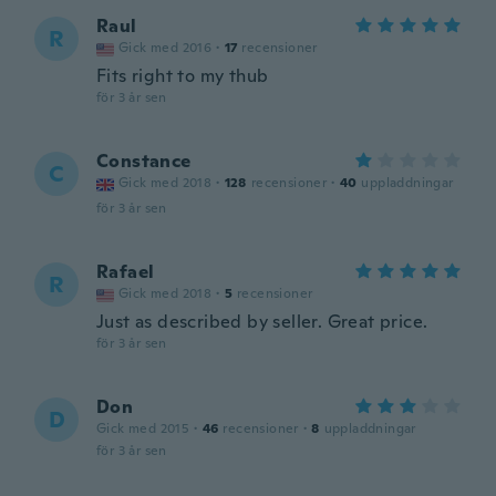
Raul
R
Gick med 2016
·
17
recensioner
Fits right to my thub
för 3 år sen
Constance
C
Gick med 2018
·
128
recensioner
·
40
uppladdningar
för 3 år sen
Rafael
R
Gick med 2018
·
5
recensioner
Just as described by seller. Great price.
för 3 år sen
Don
D
Gick med 2015
·
46
recensioner
·
8
uppladdningar
för 3 år sen