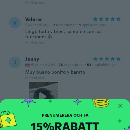
för 4 år sen
Valerie
V
Gick med 2016
·
7
recensioner
·
1
uppladdningar
Llego todo y bien, cumplen con sus
funciones 👍
för 4 år sen
Jenny
J
Gick med 2016
·
76
recensioner
·
58
uppladdningar
Muy bueno bonito y barato
för 4 år sen
15%RABATT
Paula
P
Gick med 2017
·
64
recensioner