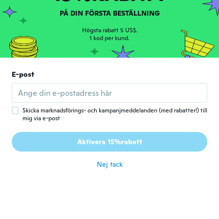
för 4 år sen
PÅ DIN FÖRSTA BESTÄLLNING
Högsta rabatt 5 US$.
Patricia
1 kod per kund.
P
Gick med 2018
·
153
recensioner
för 4 år sen
E-post
Demetra
D
Gick med 2016
·
14
recensioner
för 4 år sen
Skicka marknadsförings- och kampanjmeddelanden (med rabatter!) till
mig via e-post
Vivian
V
Aktivera 15%rabatt
Gick med 2020
·
5
recensioner
för 4 år sen
Nej tack
Monica
M
Gick med 2019
·
38
recensioner
·
30
uppladdningar
It's very useful! It keeps all the hair in it,
easy to wash. I recommend this product