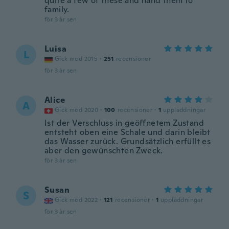
quite a few of these and hand them to
family.
för 3 år sen
Luisa
L
Gick med 2015
·
251
recensioner
för 3 år sen
Alice
A
Gick med 2020
·
100
recensioner
·
1
uppladdningar
Ist der Verschluss in geöffnetem Zustand
entsteht oben eine Schale und darin bleibt
das Wasser zurück. Grundsätzlich erfüllt es
aber den gewünschten Zweck.
för 3 år sen
Susan
S
Gick med 2022
·
121
recensioner
·
1
uppladdningar
för 3 år sen