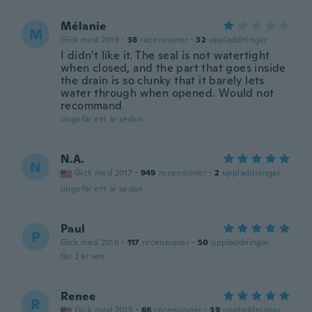
Mélanie
M
Gick med 2019
·
38
recensioner
·
32
uppladdningar
I didn't like it. The seal is not watertight
when closed, and the part that goes inside
the drain is so clunky that it barely lets
water through when opened. Would not
recommand
ungefär ett år sedan
N.A.
N
Gick med 2017
·
949
recensioner
·
2
uppladdningar
ungefär ett år sedan
Paul
P
Gick med 2016
·
117
recensioner
·
50
uppladdningar
för 2 år sen
Renee
R
Gick med 2015
·
66
recensioner
·
39
uppladdningar