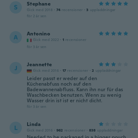
Stephane
S
Gick med 2018
·
74
recensioner
·
3
uppladdningar
för 2 år sen
Antonino
A
Gick med 2022
·
1
recensioner
för 3 år sen
Jeannette
J
Gick med 2016
·
17
recensioner
·
2
uppladdningar
Leider passt er weder auf den
Küchenabfuss noch auf den
Badewannenabfluss. Kann ihn nur für das
Waschbecken benutzen. Wenn zu wenig
Wasser drin ist ist er nicht dicht.
för 3 år sen
Linda
L
Gick med 2016
·
962
recensioner
·
838
uppladdningar
Needed to be packaged in a bigger pouch