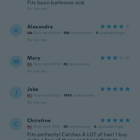
Fits basin bathroom sink
för 3 år sen
Alexandra
A
Gick med 2019
·
199
recensioner
·
4
uppladdningar
för 3 år sen
Mary
M
Gick med 2019
·
82
recensioner
för 3 år sen
Jake
J
Gick med 2020
·
1419
recensioner
för 3 år sen
Christine
C
Gick med 2015
·
43
recensioner
·
6
uppladdningar
Fits perfectly! Catches A LOT of hair! I buy