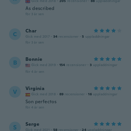
Gick med 2018
·
205
recensioner
·
88
uppladdningar
As described
för 3 år sen
Char
C
Gick med 2017
·
34
recensioner
·
5
uppladdningar
för 3 år sen
Bonnie
B
Gick med 2019
·
154
recensioner
·
3
uppladdningar
för 4 år sen
Virginia
V
Gick med 2018
·
89
recensioner
·
16
uppladdningar
Son perfectos
för 4 år sen
Serge
S
Gick med 2021
·
58
recensioner
·
24
uppladdningar