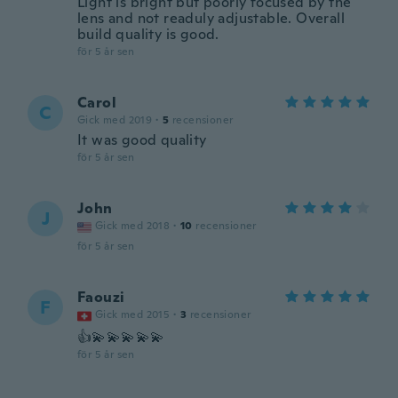
Light is bright but poorly focused by the
lens and not readuly adjustable. Overall
build quality is good.
för 5 år sen
Carol
C
Gick med 2019
·
5
recensioner
It was good quality
för 5 år sen
John
J
Gick med 2018
·
10
recensioner
för 5 år sen
Faouzi
F
Gick med 2015
·
3
recensioner
👍💫💫💫💫💫
för 5 år sen