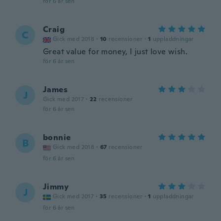
för 6 år sen
Craig
C
Gick med 2018
·
10
recensioner
·
1
uppladdningar
Great value for money, I just love wish.
för 6 år sen
James
J
Gick med 2017
·
22
recensioner
för 6 år sen
bonnie
B
Gick med 2018
·
67
recensioner
för 6 år sen
Jimmy
J
Gick med 2017
·
35
recensioner
·
1
uppladdningar
för 6 år sen