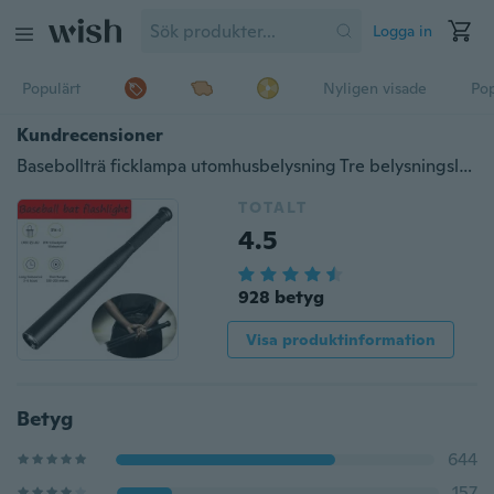
Logga in
Populärt
Nyligen visade
Pop
Kundrecensioner
Basebollträ ficklampa utomhusbelysning Tre belysningsläge LED Super Bright Baton fackla för nöd- och självförsvar (inget batteri)
TOTALT
4.5
928 betyg
Visa produktinformation
Betyg
644
157