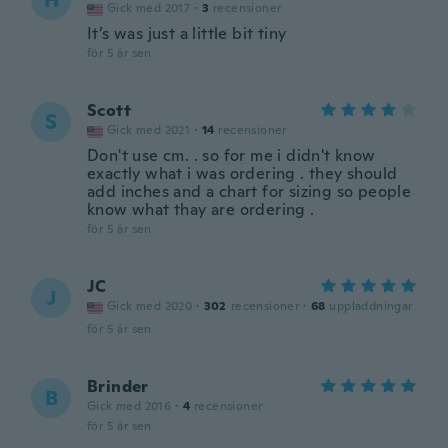
H
Gick med 2017
·
3
recensioner
It’s was just a little bit tiny
för 5 år sen
Scott
S
Gick med 2021
·
14
recensioner
Don't use cm. . so for me i didn't know
exactly what i was ordering . they should
add inches and a chart for sizing so people
know what thay are ordering .
för 5 år sen
JC
J
Gick med 2020
·
302
recensioner
·
68
uppladdningar
för 5 år sen
Brinder
B
Gick med 2016
·
4
recensioner
för 5 år sen