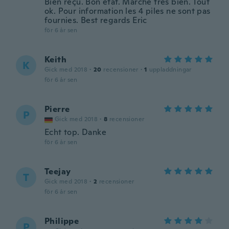
Bien reçu. Bon état. Marche très bien. Tout
ok. Pour information les 4 piles ne sont pas
fournies. Best regards Eric
för 6 år sen
Keith
K
Gick med 2018
·
20
recensioner
·
1
uppladdningar
för 6 år sen
Pierre
P
Gick med 2018
·
8
recensioner
Echt top. Danke
för 6 år sen
Teejay
T
Gick med 2018
·
2
recensioner
för 6 år sen
Philippe
P