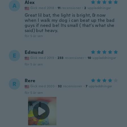
Alex
A
Gick med 2018
·
11
recensioner
·
2
uppladdningar
Great lil bat, the light is bright, & now
when I walk my dog i can beat up the bad
guys if need be! Its small ( that's what she
said) but heavy.
för 5 år sen
Edmund
E
Gick med 2019
·
233
recensioner
·
10
uppladdningar
för 5 år sen
Rere
R
Gick med 2020
·
32
recensioner
·
7
uppladdningar
för 5 år sen