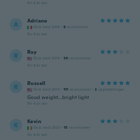
för 6 år sen
Adriano
A
Gick med 2018
·
6
recensioner
för 6 år sen
Ray
R
Gick med 2019
·
30
recensioner
för 6 år sen
Russell
R
Gick med 2014
·
111
recensioner
·
2
uppladdningar
Good weight...bright light
för 6 år sen
Kevin
K
Gick med 2020
·
15
recensioner
för 6 år sen