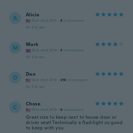
Alicia
A
Gick med 2015
·
6
recensioner
för 5 år sen
Mark
M
Gick med 2019
·
3
recensioner
för 5 år sen
Don
D
Gick med 2018
·
216
recensioner
för 5 år sen
Chase
C
Gick med 2018
·
6
recensioner
Great size to keep next to house door or
driver seat! Technically a flashlight so good
to keep with you