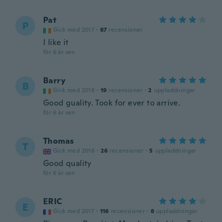
Pat
P
Gick med 2017
·
87
recensioner
I like it
för 6 år sen
Barry
B
Gick med 2018
·
19
recensioner
·
2
uppladdningar
Good guality. Took for ever to arrive.
för 6 år sen
Thomas
T
Gick med 2016
·
26
recensioner
·
5
uppladdningar
Good quality
för 6 år sen
ERIC
E
Gick med 2017
·
116
recensioner
·
8
uppladdningar