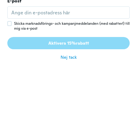
E-post
João
J
Gick med 2019
·
8
recensioner
·
2
uppladdningar
Skicka marknadsförings- och kampanjmeddelanden (med rabatter!) till
Vestiu o pênis muito bem. Massageia o
mig via e-post
pênis dando extremo prazer. A ponta
anatômica facilita a introdução, inclusive no
Aktivera 15%rabatt
ânus.
för 5 år sen
Nej tack
Babatunde
B
Gick med 2019
·
95
recensioner
·
24
uppladdningar
Have not try it
för 5 år sen
Fernando
F
Gick med 2020
·
5
recensioner
för 5 år sen
光治