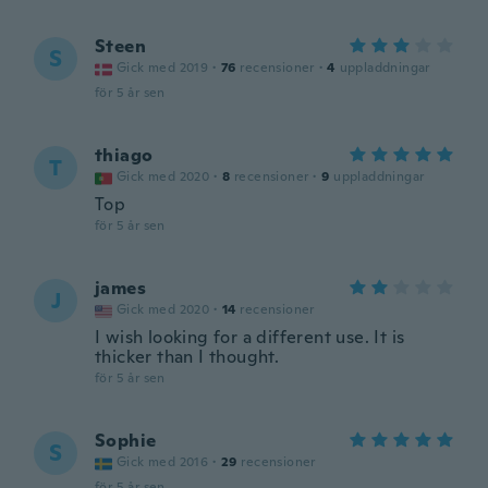
Steen
S
Gick med 2019
·
76
recensioner
·
4
uppladdningar
för 5 år sen
thiago
T
Gick med 2020
·
8
recensioner
·
9
uppladdningar
Top
för 5 år sen
james
J
Gick med 2020
·
14
recensioner
I wish looking for a different use. It is
thicker than I thought.
för 5 år sen
Sophie
S
Gick med 2016
·
29
recensioner
för 5 år sen