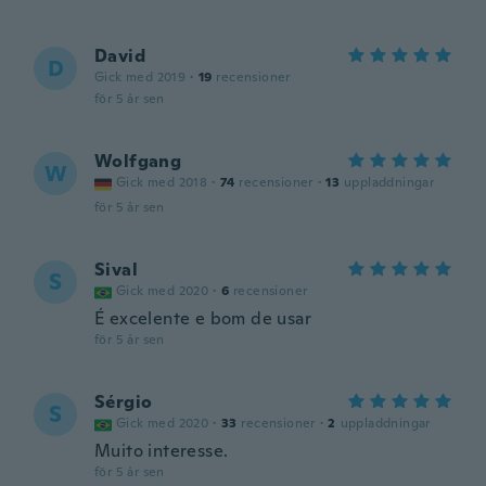
David
D
Gick med 2019
·
19
recensioner
för 5 år sen
Wolfgang
W
Gick med 2018
·
74
recensioner
·
13
uppladdningar
för 5 år sen
Sival
S
Gick med 2020
·
6
recensioner
É excelente e bom de usar
för 5 år sen
Sérgio
S
Gick med 2020
·
33
recensioner
·
2
uppladdningar
Muito interesse.
för 5 år sen