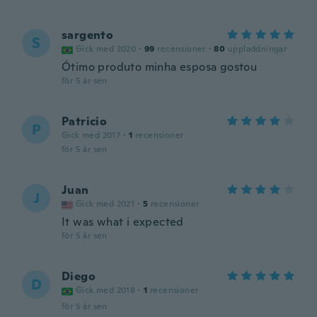
sargento
S
Gick med 2020
·
99
recensioner
·
80
uppladdningar
Ótimo produto minha esposa gostou
för 5 år sen
Patricio
P
Gick med 2017
·
1
recensioner
för 5 år sen
Juan
J
Gick med 2021
·
5
recensioner
It was what i expected
för 5 år sen
Diego
D
Gick med 2018
·
1
recensioner
för 5 år sen