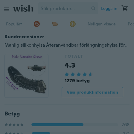
Logga in
Populärt
Nyligen visade
Pop
Kundrecensioner
Manlig silikonhylsa Återanvändbar förlängningshylsa för förstoring
TOTALT
4.3
1279 betyg
Visa produktinformation
Betyg
768
271