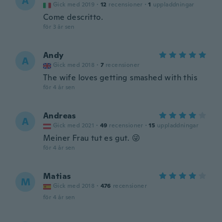
A
Gick med 2019
·
12
recensioner
·
1
uppladdningar
Come descritto.
för 3 år sen
Andy
A
Gick med 2018
·
7
recensioner
The wife loves getting smashed with this
för 4 år sen
Andreas
A
Gick med 2021
·
49
recensioner
·
15
uppladdningar
Meiner Frau tut es gut. 😜
för 4 år sen
Matias
M
Gick med 2018
·
476
recensioner
för 4 år sen