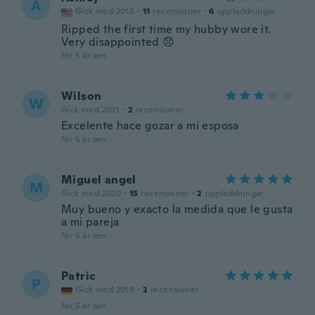
A
Gick med 2015
·
11
recensioner
·
6
uppladdningar
Ripped the first time my hubby wore it.
Very disappointed 😞
för 5 år sen
Wilson
W
Gick med 2021
·
2
recensioner
Excelente hace gozar a mi esposa
för 5 år sen
Miguel angel
M
Gick med 2020
·
15
recensioner
·
2
uppladdningar
Muy bueno y exacto la medida que le gusta
a mi pareja
för 5 år sen
Patric
P
Gick med 2019
·
2
recensioner
för 5 år sen