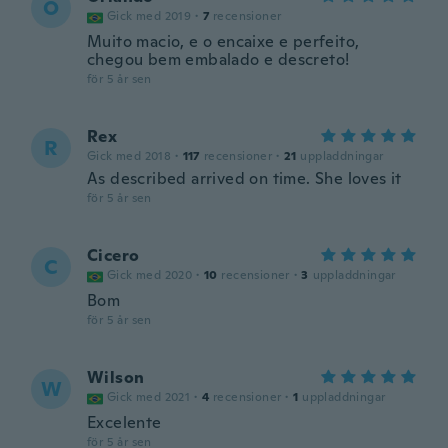
O
Gick med 2019
·
7
recensioner
Muito macio, e o encaixe e perfeito,
chegou bem embalado e descreto!
för 5 år sen
Rex
R
Gick med 2018
·
117
recensioner
·
21
uppladdningar
As described arrived on time. She loves it
för 5 år sen
Cicero
C
Gick med 2020
·
10
recensioner
·
3
uppladdningar
Bom
för 5 år sen
Wilson
W
Gick med 2021
·
4
recensioner
·
1
uppladdningar
Excelente
för 5 år sen