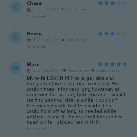
Chase
C
Gick med 2017
·
1
recensioner
för 5 år sen
Henry
H
Gick med 2016
·
2
recensioner
för 5 år sen
Marc
M
Gick med 2018
·
10
recensioner
·
4
uppladdningar
My wife LOVED it! The larger size and
bumpy texture drove her to ecstasy. We
couldn’t use it for very long however, as
even well lubricated, both she and I would
start to get raw after a while. I couldn’t
feel much myself, but this made it so I
could hold off as long as needed while
getting to watch the eyes roll back in her
head while I plowed her with it.
för 5 år sen