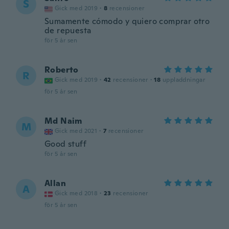
S
Gick med 2019
·
8
recensioner
Sumamente cómodo y quiero comprar otro
de repuesta
för 5 år sen
Roberto
R
Gick med 2019
·
42
recensioner
·
18
uppladdningar
för 5 år sen
Md Naim
M
Gick med 2021
·
7
recensioner
Good stuff
för 5 år sen
Allan
A
Gick med 2018
·
23
recensioner
för 5 år sen