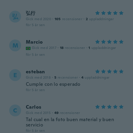
弘行
弘
Gick med 2020
·
105
recensioner
·
2
uppladdningar
för 5 år sen
Marcio
M
Gick med 2017
·
18
recensioner
·
1
uppladdningar
för 5 år sen
esteban
E
Gick med 2018
·
5
recensioner
·
4
uppladdningar
Cumple con lo esperado
för 5 år sen
Carlos
C
Gick med 2015
·
49
recensioner
Tal cual en la foto buen material y buen
servicio
för 5 år sen