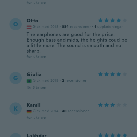
för 5 år sen
Otto
O
Gick med 2018
·
334
recensioner
·
1
uppladdningar
The earphones are good for the price.
Enough bass and mids, the heights coud be
a little more. The sound is smooth and not
sharp.
för 5 år sen
Giulia
G
Gick med 2019
·
2
recensioner
för 5 år sen
Kamil
K
Gick med 2014
·
40
recensioner
för 5 år sen
Lakhdar