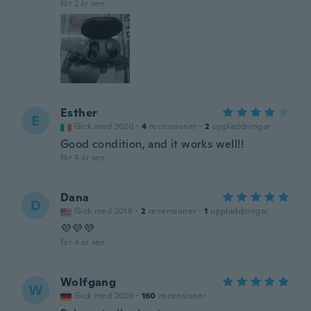
för 2 år sen
Esther
E
Gick med 2020
·
4
recensioner
·
2
uppladdningar
Good condition, and it works well!!
för 4 år sen
Dana
D
Gick med 2018
·
2
recensioner
·
1
uppladdningar
💜💜💜
för 4 år sen
Wolfgang
W
Gick med 2020
·
160
recensioner