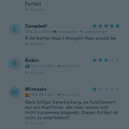
Perfekt
för 6 år sen
Campbell
C
Gick med 2018
·
14
recensioner
·
1
uppladdningar
A lot better than I thought they would be
för 6 år sen
Robin
R
Gick med 2017
·
4
recensioner
för 6 år sen
Michaela
M
Gick med 2017
·
5
recensioner
Ganz billige Verarbeitung, es funktioniert
nur ein Kopfhörer, die zwei lassen sich
nicht zusammen koppeln. Dieser Artikel ist
nicht zu empfehlen!!
för 6 år sen