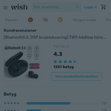
Logga in
Populärt
Nyligen visade
Pop
Kundrecensioner
[Bluetooth5.0, DSP brusreducering] TWS trådlösa hörlurar IPX5 vattentäta sportheadset HIFI stereohörlurar Mini In Ear Bluetooth-hörlurar med laddningsfodral
TOTALT
4.3
1301 betyg
Visa produktinformation
Betyg
791
275