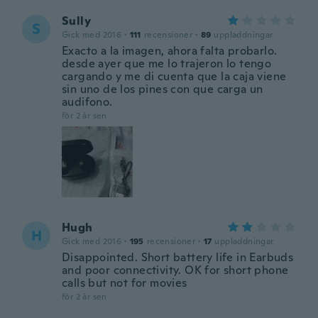
Sully
S
Gick med 2016
·
111
recensioner
·
89
uppladdningar
Exacto a la imagen, ahora falta probarlo.
desde ayer que me lo trajeron lo tengo
cargando y me di cuenta que la caja viene
sin uno de los pines con que carga un
audifono.
för 2 år sen
Hugh
H
Gick med 2016
·
195
recensioner
·
17
uppladdningar
Disappointed. Short battery life in Earbuds
and poor connectivity. OK for short phone
calls but not for movies
för 2 år sen