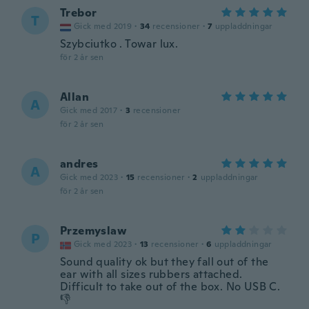
Trebor
T
Gick med 2019
·
34
recensioner
·
7
uppladdningar
Szybciutko . Towar lux.
för 2 år sen
Allan
A
Gick med 2017
·
3
recensioner
för 2 år sen
andres
A
Gick med 2023
·
15
recensioner
·
2
uppladdningar
för 2 år sen
Przemyslaw
P
Gick med 2023
·
13
recensioner
·
6
uppladdningar
Sound quality ok but they fall out of the
ear with all sizes rubbers attached.
Difficult to take out of the box. No USB C.
👎