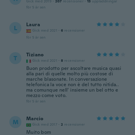
Gick med 2019
·
207
recensioner
·
13
uppladdningar
för 5 år sen
Laura
L
Gick med 2021
·
6
recensioner
för 5 år sen
Tiziano
T
Gick med 2021
·
8
recensioner
Buon prodotto per ascoltare musica quasi
alla pari di quelle molto più costose di
marche blasonate. In conversazione
telefonica la voce non è del tutto nitida..
ma comunque nell’ insieme un bel otto e
mezzo come voto.
för 5 år sen
Marcio
M
Gick med 2017
·
2
recensioner
Muito bom