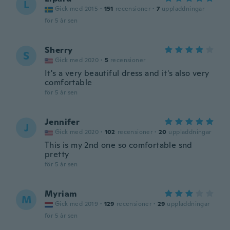
L
Gick med 2015
·
151
recensioner
·
7
uppladdningar
för 5 år sen
Sherry
S
Gick med 2020
·
5
recensioner
It's a very beautiful dress and it's also very
comfortable
för 5 år sen
Jennifer
J
Gick med 2020
·
102
recensioner
·
20
uppladdningar
This is my 2nd one so comfortable snd
pretty
för 5 år sen
Myriam
M
Gick med 2019
·
129
recensioner
·
29
uppladdningar
för 5 år sen