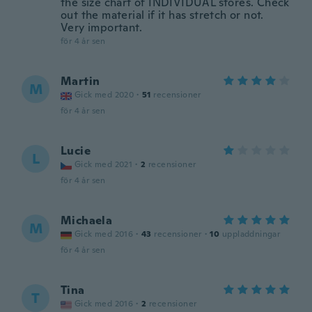
the size chart of INDIVIDUAL stores. Check
out the material if it has stretch or not.
Very important.
för 4 år sen
Martin
M
Gick med 2020
·
51
recensioner
för 4 år sen
Lucie
L
Gick med 2021
·
2
recensioner
för 4 år sen
Michaela
M
Gick med 2016
·
43
recensioner
·
10
uppladdningar
för 4 år sen
Tina
T
Gick med 2016
·
2
recensioner