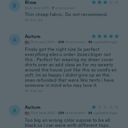
Rima
R
Gick med 2021
·
7
recensioner
Thin cheap fabric. Do not recommend.
för 3 år sen
Autum
A
Gick med 2015
·
239
recensioner
·
83
uppladdningar
Finaly got the right size 3x perfect
everything eles u order 2sizes biger not
this . Perfect for wearing my sheer cover
shirts over an add class an for my sweety
around the house just like this so comfy an
soft. Im so happy i didnt give up an the
ones refunded that were like tents i have
someone in mind who may love it.
för 4 år sen
Autum
A
Gick med 2015
·
239
recensioner
·
83
uppladdningar
Too big an wrong color supose to be all
black so i can were with different tops.