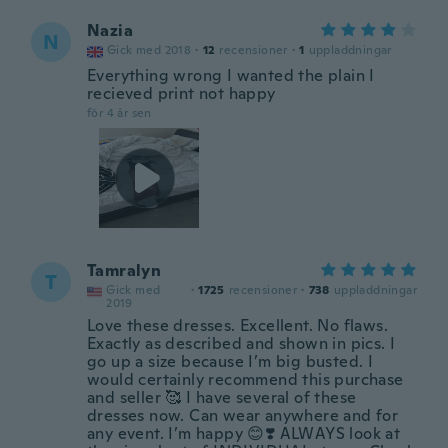
Nazia
N
Gick med 2018
·
12
recensioner
·
1
uppladdningar
Everything wrong I wanted the plain I
recieved print not happy
för 4 år sen
Tamralyn
T
Gick med
·
1725
recensioner
·
738
uppladdningar
2019
Love these dresses. Excellent. No flaws.
Exactly as described and shown in pics. I
go up a size because I’m big busted. I
would certainly recommend this purchase
and seller 🥰 I have several of these
dresses now. Can wear anywhere and for
any event. I’m happy 😊❣️ ALWAYS look at