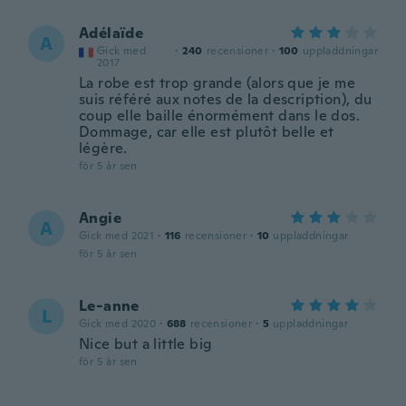
Adélaïde
A
Gick med
·
240
recensioner
·
100
uppladdningar
2017
La robe est trop grande (alors que je me
suis référé aux notes de la description), du
coup elle baille énormément dans le dos.
Dommage, car elle est plutôt belle et
légère.
för 5 år sen
Angie
A
Gick med 2021
·
116
recensioner
·
10
uppladdningar
för 5 år sen
Le-anne
L
Gick med 2020
·
688
recensioner
·
5
uppladdningar
Nice but a little big
för 5 år sen