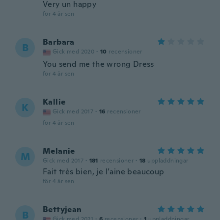
Very un happy
för 4 år sen
Barbara
B
Gick med 2020
·
10
recensioner
You send me the wrong Dress
för 4 år sen
Kallie
K
Gick med 2017
·
16
recensioner
för 4 år sen
Melanie
M
Gick med 2017
·
181
recensioner
·
18
uppladdningar
Fait très bien, je l’aine beaucoup
för 4 år sen
Bettyjean
B
Gick med 2021
·
6
recensioner
·
1
uppladdningar