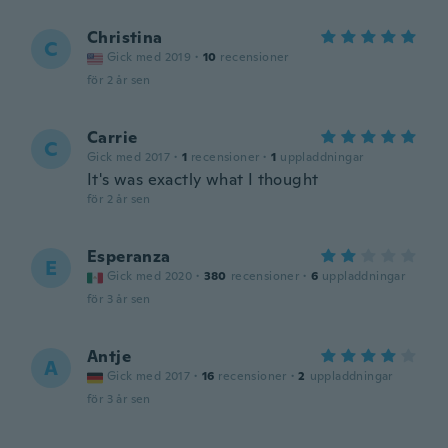
Christina
C
Gick med 2019
·
10
recensioner
för 2 år sen
Carrie
C
Gick med 2017
·
1
recensioner
·
1
uppladdningar
It's was exactly what I thought
för 2 år sen
Esperanza
E
Gick med 2020
·
380
recensioner
·
6
uppladdningar
för 3 år sen
Antje
A
Gick med 2017
·
16
recensioner
·
2
uppladdningar
för 3 år sen