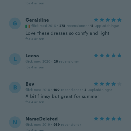
för 4 år sen
Geraldine
G
Gick med 2016
·
273
recensioner
·
13
uppladdningar
Love these dresses so comfy and light
för 4 år sen
Leesa
L
Gick med 2020
·
28
recensioner
för 4 år sen
Bev
B
Gick med 2018
·
100
recensioner
·
3
uppladdningar
A bit flimsy but great for summer
för 4 år sen
NameDeleted
N
Gick med 2019
·
939
recensioner
för 4 år sen