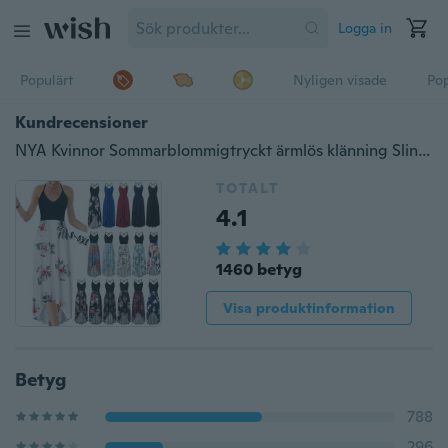
Logga in
Populärt
Nyligen visade
Pop
Kundrecensioner
NYA Kvinnor Sommarblommigtryckt ärmlös klänning Sling Dress V-ringad rygglös klänning Plus storlek
TOTALT
4.1
1460 betyg
Visa produktinformation
Betyg
788
296