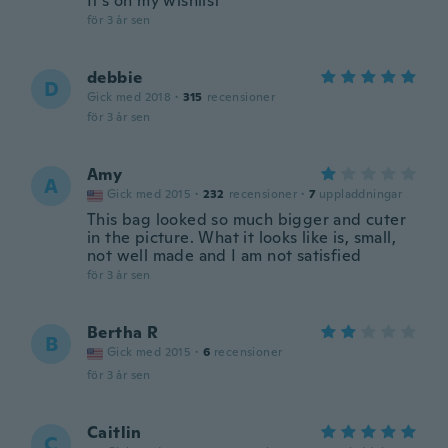
It's on my wishlist
för 3 år sen
debbie
D
Gick med 2018
·
315
recensioner
för 3 år sen
Amy
A
Gick med 2015
·
232
recensioner
·
7
uppladdningar
This bag looked so much bigger and cuter
in the picture. What it looks like is, small,
not well made and I am not satisfied
för 3 år sen
Bertha R
B
Gick med 2015
·
6
recensioner
för 3 år sen
Caitlin
C