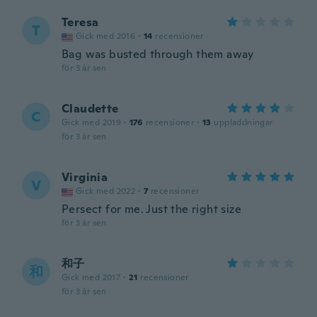
Teresa
T
Gick med 2016
·
14
recensioner
Bag was busted through them away
för 3 år sen
Claudette
C
Gick med 2019
·
176
recensioner
·
13
uppladdningar
för 3 år sen
Virginia
V
Gick med 2022
·
7
recensioner
Persect for me. Just the right size
för 3 år sen
和子
和
Gick med 2017
·
21
recensioner
för 3 år sen