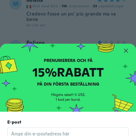
milena
M
Gick med 2015
·
110
recensioner
·
33
uppladdningar
Credevo fosse un po' più grande ma va
bene
för 3 år sen
Poliana
P
Gick med 2019
·
22
recensioner
·
3
uppladdningar
Muito diferente da ok magem, muito
pequeno
15%RABATT
för 3 år sen
PÅ DIN FÖRSTA BESTÄLLNING
Kathleen
K
Gick med 2020
·
524
recensioner
·
1
uppladdningar
Högsta rabatt 5 US$.
Cute!
1 kod per kund.
för 3 år sen
Diane
E-post
D
Gick med 2018
·
82
recensioner
Great