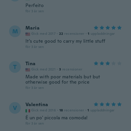
Perfeito
för 3 år sen
Maria
M
Gick med 2017
·
22
recensioner
·
1
uppladdningar
It’s cute good to carry my little stuff
för 3 år sen
Tina
T
Gick med 2021
·
3
recensioner
Made with poor materials but but
otherwise good for the price
för 3 år sen
Valentina
V
Gick med 2016
·
18
recensioner
·
1
uppladdningar
È un po' piccola ma comoda!
för 3 år sen