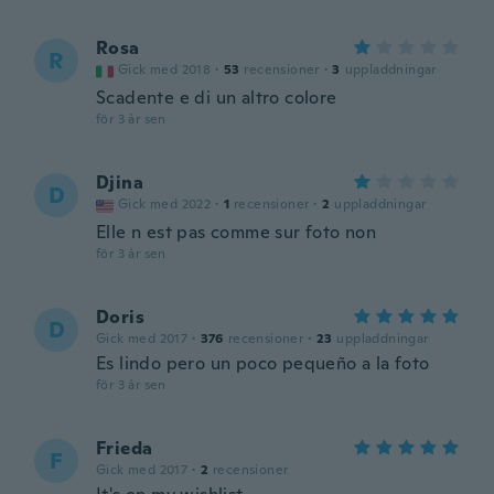
Rosa
R
Gick med 2018
·
53
recensioner
·
3
uppladdningar
Scadente e di un altro colore
för 3 år sen
Djina
D
Gick med 2022
·
1
recensioner
·
2
uppladdningar
Elle n est pas comme sur foto non
för 3 år sen
Doris
D
Gick med 2017
·
376
recensioner
·
23
uppladdningar
Es lindo pero un poco pequeño a la foto
för 3 år sen
Frieda
F
Gick med 2017
·
2
recensioner