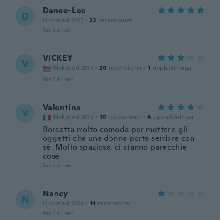
Danee-Lee
D
Gick med 2017
·
22
recensioner
för 3 år sen
VICKEY
V
Gick med 2017
·
20
recensioner
·
1
uppladdningar
för 3 år sen
Valentina
V
Gick med 2015
·
10
recensioner
·
4
uppladdningar
Borsetta molto comoda per mettere gli
oggetti che una donna porta sembre con
sé. Molto spaziosa, ci stanno parecchie
cose
för 3 år sen
Nancy
N
Gick med 2016
·
14
recensioner
för 3 år sen