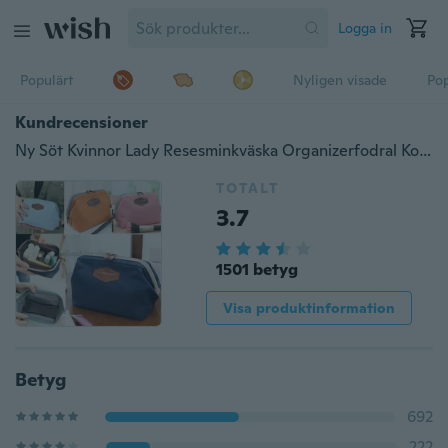
Logga in
Populärt
Nyligen visade
Pop
Kundrecensioner
Ny Söt Kvinnor Lady Resesminkväska Organizerfodral Kosmetisk påse Koppling Handväska Casual Handväska Maleta De Maquiagem
TOTALT
3.7
1501 betyg
Visa produktinformation
Betyg
692
222