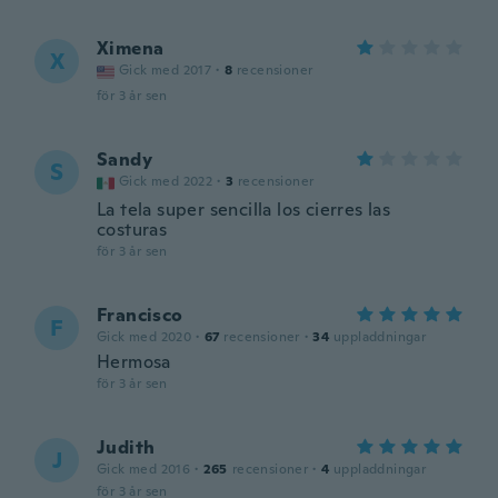
Ximena
X
Gick med 2017
·
8
recensioner
för 3 år sen
Sandy
S
Gick med 2022
·
3
recensioner
La tela super sencilla los cierres las
costuras
för 3 år sen
Francisco
F
Gick med 2020
·
67
recensioner
·
34
uppladdningar
Hermosa
för 3 år sen
Judith
J
Gick med 2016
·
265
recensioner
·
4
uppladdningar
för 3 år sen