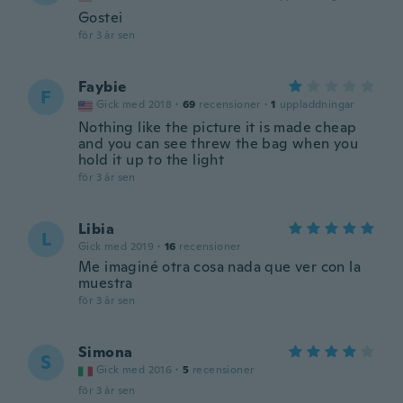
Gostei
för 3 år sen
Faybie
F
Gick med 2018
·
69
recensioner
·
1
uppladdningar
Nothing like the picture it is made cheap
and you can see threw the bag when you
hold it up to the light
för 3 år sen
Libia
L
Gick med 2019
·
16
recensioner
Me imaginé otra cosa nada que ver con la
muestra
för 3 år sen
Simona
S
Gick med 2016
·
5
recensioner
för 3 år sen