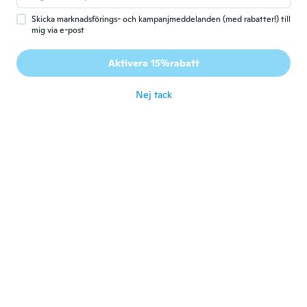
för 3 år sen
Skicka marknadsförings- och kampanjmeddelanden (med rabatter!) till
mig via e-post
Dalva
D
Aktivera 15%rabatt
Gick med 2021
·
70
recensioner
för 3 år sen
Nej tack
Roberta
R
Gick med 2019
·
73
recensioner
To small
för 3 år sen
lea
L
Gick med 2017
·
439
recensioner
·
3
uppladdningar
för 3 år sen
Rosicler
R
Gick med 2022
·
9
recensioner
för 3 år sen