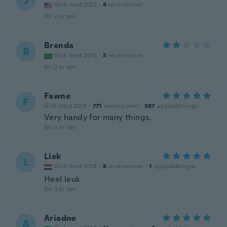
J
Gick med 2022
·
4
recensioner
för 2 år sen
Brenda
B
Gick med 2016
·
3
recensioner
för 2 år sen
Fawne
F
Gick med 2019
·
771
recensioner
·
387
uppladdningar
Very handy for many things.
för 3 år sen
Liek
L
Gick med 2018
·
8
recensioner
·
1
uppladdningar
Heel leuk
för 3 år sen
Ariadne
A