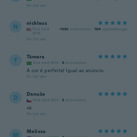
för 3 år sen
nicklaus
N
Gick med
·
1092
recensioner
·
104
uppladdningar
2019
för 3 år sen
Tâmara
T
Gick med 2018
·
9
recensioner
A cor é perfeita! Igual ao anúncio
för 3 år sen
Danuše
D
Gick med 2015
·
5
recensioner
ok
för 3 år sen
Melissa
M