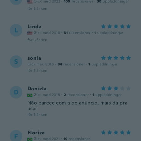
Gick med 2022
·
160
recensioner
·
38
uppladdningar
för 3 år sen
Linda
L
Gick med 2018
·
31
recensioner
·
1
uppladdningar
för 3 år sen
sonia
S
Gick med 2016
·
84
recensioner
·
1
uppladdningar
för 3 år sen
Daniela
D
Gick med 2019
·
2
recensioner
·
1
uppladdningar
Não parece com a do anúncio, mais da pra
usar
för 3 år sen
Floriza
F
Gick med 2021
·
19
recensioner