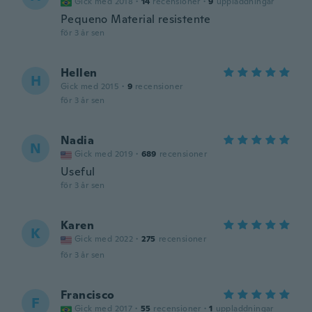
Gick med 2018
·
14
recensioner
·
9
uppladdningar
Pequeno Material resistente
för 3 år sen
Hellen
H
Gick med 2015
·
9
recensioner
för 3 år sen
Nadia
N
Gick med 2019
·
689
recensioner
Useful
för 3 år sen
Karen
K
Gick med 2022
·
275
recensioner
för 3 år sen
Francisco
F
Gick med 2017
·
55
recensioner
·
1
uppladdningar