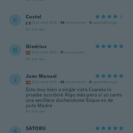
Costel
C
Gick med 2018
·
39
recensioner
·
4
uppladdningar
för 6 år sen
Giedrius
G
Gick med 2019
·
11
recensioner
för 6 år sen
Juan Manuel
J
Gick med 2018
·
43
recensioner
·
6
uppladdningar
Esta muy bien a single vista Cuando lo
pruebe escribiré Algo más pero si yo canto
una sevillana duchandome Esque es de
puta Madre
för 6 år sen
SATORU
S