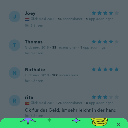
Joey
J
Gick med 2017
·
45
recensioner
·
4
uppladdningar
för 6 år sen
Thomas
T
Gick med 2018
·
33
recensioner
·
1
uppladdningar
för 6 år sen
Nathalie
N
Gick med 2019
·
127
recensioner
för 6 år sen
rita
R
Gick med 2018
·
75
recensioner
·
8
uppladdningar
Ok für das Geld, ist sehr leicht in der hand
för 6 år sen