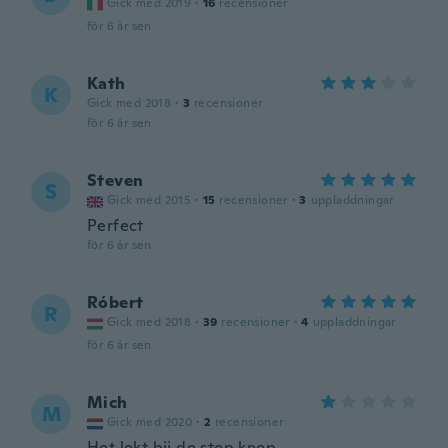
Gick med 2019
·
16
recensioner
för 6 år sen
Kath
K
Gick med 2018
·
3
recensioner
för 6 år sen
Steven
S
Gick med 2015
·
15
recensioner
·
3
uppladdningar
Perfect
för 6 år sen
Róbert
R
Gick med 2018
·
39
recensioner
·
4
uppladdningar
för 6 år sen
Mich
M
Gick med 2020
·
2
recensioner
Het lekt bij de stop knop