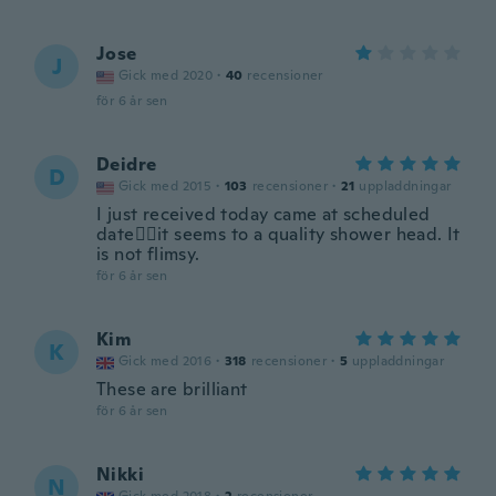
Jose
J
Gick med 2020
·
40
recensioner
för 6 år sen
Deidre
D
Gick med 2015
·
103
recensioner
·
21
uppladdningar
I just received today came at scheduled
date👍🏽it seems to a quality shower head. It
is not flimsy.
för 6 år sen
Kim
K
Gick med 2016
·
318
recensioner
·
5
uppladdningar
These are brilliant
för 6 år sen
Nikki
N