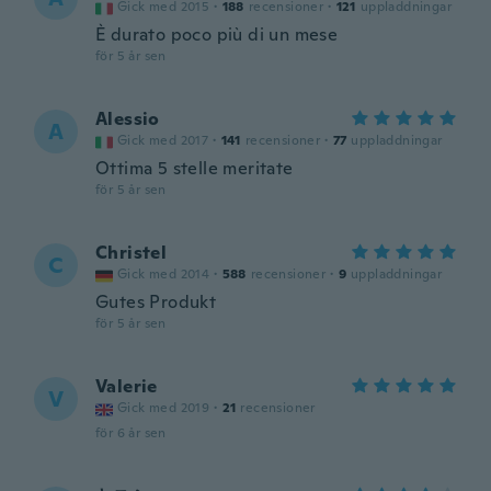
Gick med 2015
·
188
recensioner
·
121
uppladdningar
È durato poco più di un mese
för 5 år sen
Alessio
A
Gick med 2017
·
141
recensioner
·
77
uppladdningar
Ottima 5 stelle meritate
för 5 år sen
Christel
C
Gick med 2014
·
588
recensioner
·
9
uppladdningar
Gutes Produkt
för 5 år sen
Valerie
V
Gick med 2019
·
21
recensioner
för 6 år sen