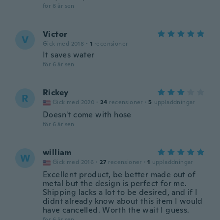
för 6 år sen
Victor
V
Gick med 2018
·
1
recensioner
It saves water
för 6 år sen
Rickey
R
Gick med 2020
·
24
recensioner
·
5
uppladdningar
Doesn't come with hose
för 6 år sen
william
W
Gick med 2016
·
27
recensioner
·
1
uppladdningar
Excellent product, be better made out of
metal but the design is perfect for me.
Shipping lacks a lot to be desired, and if I
didnt already know about this item I would
have cancelled. Worth the wait I guess.
för 6 år sen