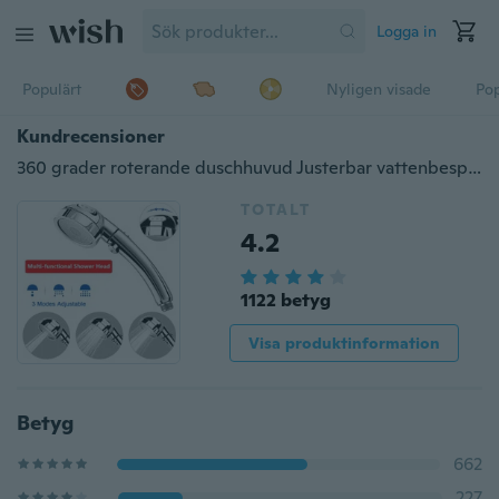
Logga in
Populärt
Nyligen visade
Pop
Kundrecensioner
360 grader roterande duschhuvud Justerbar vattenbesparing 3 läge duschvattentryck duschhuvud med stoppknapp
TOTALT
4.2
1122 betyg
Visa produktinformation
Betyg
662
227