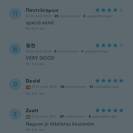
Παντελεημων
Π
Gick med 2018
·
25
recensioner
·
3
uppladdningar
αρκετά καλό!
för 6 år sen
동한
동
Gick med 2019
·
3
recensioner
·
1
uppladdningar
VERY GOOD
för 6 år sen
David
D
Gick med 2018
·
39
recensioner
·
12
uppladdningar
för 6 år sen
Zsolt
Z
Gick med 2017
·
87
recensioner
·
8
uppladdningar
Nagyon jó tökéletes köszönöm
för 6 år sen