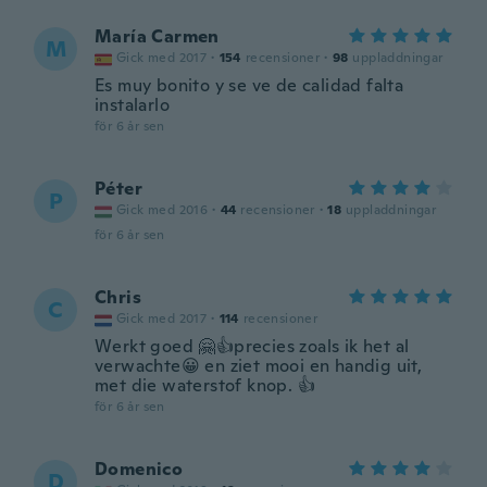
María Carmen
M
Gick med 2017
·
154
recensioner
·
98
uppladdningar
Es muy bonito y se ve de calidad falta
instalarlo
för 6 år sen
Péter
P
Gick med 2016
·
44
recensioner
·
18
uppladdningar
för 6 år sen
Chris
C
Gick med 2017
·
114
recensioner
Werkt goed 🤗👍precies zoals ik het al
verwachte😀 en ziet mooi en handig uit,
met die waterstof knop. 👍
för 6 år sen
Domenico
D