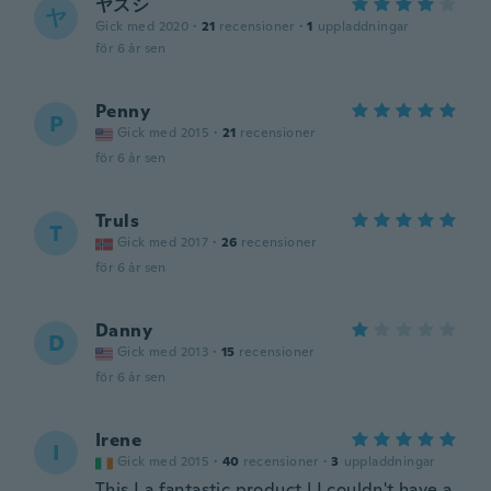
ヤスシ
ヤ
Gick med 2020
·
21
recensioner
·
1
uppladdningar
för 6 år sen
Penny
P
Gick med 2015
·
21
recensioner
för 6 år sen
Truls
T
Gick med 2017
·
26
recensioner
för 6 år sen
Danny
D
Gick med 2013
·
15
recensioner
för 6 år sen
Irene
I
Gick med 2015
·
40
recensioner
·
3
uppladdningar
This I a fantastic product ! I couldn't have a