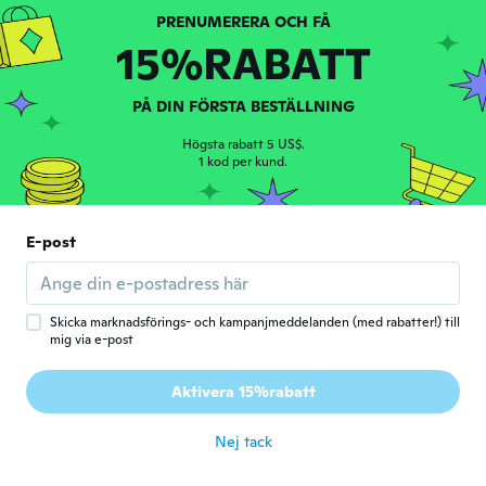
Carciumaru
C
Gick med 2017
·
14
recensioner
·
1
uppladdningar
15%RABATT
för 6 år sen
PÅ DIN FÖRSTA BESTÄLLNING
진형
진
Högsta rabatt 5 US$.
Gick med 2019
·
10
recensioner
·
1
uppladdningar
1 kod per kund.
배송은 늦지만 제품은 만족. 빠르게 오면 좋겠
단
för 6 år sen
E-post
Christopher
C
Gick med 2017
·
502
recensioner
·
149
uppladdningar
för 6 år sen
Skicka marknadsförings- och kampanjmeddelanden (med rabatter!) till
mig via e-post
謙治
謙
Aktivera 15%rabatt
Gick med 2019
·
4
recensioner
för 6 år sen
Nej tack
Debbie