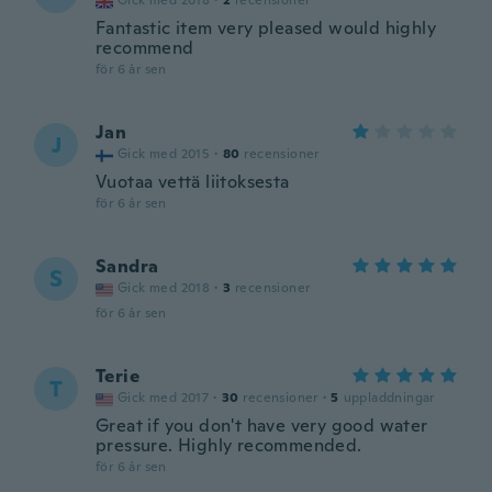
Gick med 2018
·
2
recensioner
Fantastic item very pleased would highly
recommend
för 6 år sen
Jan
J
Gick med 2015
·
80
recensioner
Vuotaa vettä liitoksesta
för 6 år sen
Sandra
S
Gick med 2018
·
3
recensioner
för 6 år sen
Terie
T
Gick med 2017
·
30
recensioner
·
5
uppladdningar
Great if you don't have very good water
pressure. Highly recommended.
för 6 år sen