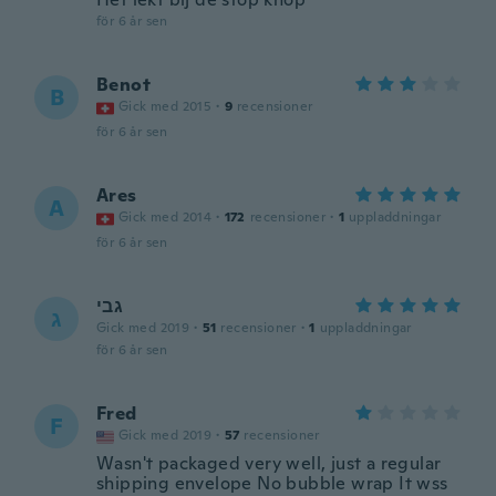
för 6 år sen
Benot
B
Gick med 2015
·
9
recensioner
för 6 år sen
Ares
A
Gick med 2014
·
172
recensioner
·
1
uppladdningar
för 6 år sen
גבי
ג
Gick med 2019
·
51
recensioner
·
1
uppladdningar
för 6 år sen
Fred
F
Gick med 2019
·
57
recensioner
Wasn't packaged very well, just a regular
shipping envelope No bubble wrap It wss