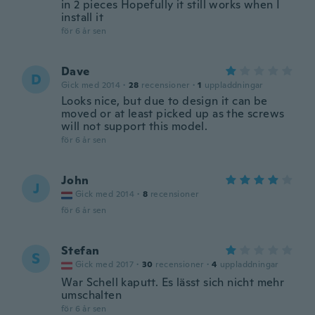
in 2 pieces Hopefully it still works when I
install it
för 6 år sen
Dave
D
Gick med 2014
·
28
recensioner
·
1
uppladdningar
Looks nice, but due to design it can be
moved or at least picked up as the screws
will not support this model.
för 6 år sen
John
J
Gick med 2014
·
8
recensioner
för 6 år sen
Stefan
S
Gick med 2017
·
30
recensioner
·
4
uppladdningar
War Schell kaputt. Es lässt sich nicht mehr
umschalten
för 6 år sen