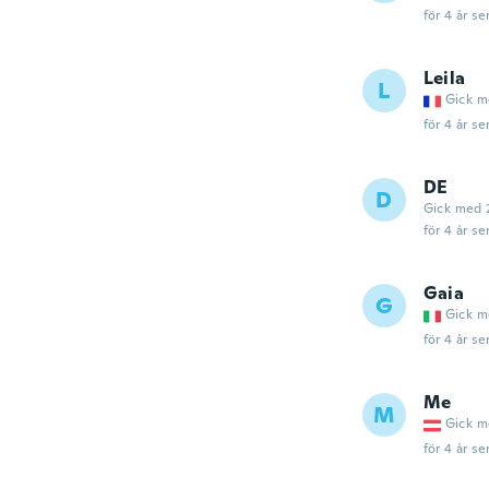
för 4 år se
Leila
L
Gick m
för 4 år se
DE
D
Gick med 
för 4 år se
Gaia
G
Gick m
för 4 år se
Me
M
Gick m
för 4 år se