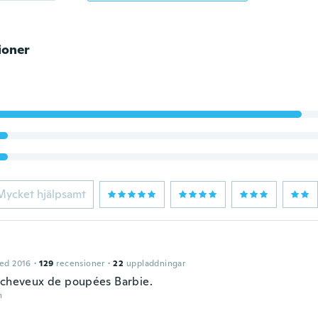
ioner
Mycket hjälpsamt
ed 2016
·
129
recensioner
·
22
uppladdningar
 cheveux de poupées Barbie.
n