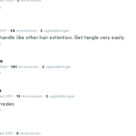
ed 2020
·
2
recensioner
n
2017
·
36
recensioner
·
2
uppladdningar
andle like other hair extention. Get tangle very easily
n
ne
2020
·
101
recensioner
·
2
uppladdningar
n
a
ed 2017
·
13
recensioner
·
2
uppladdningar
vreden
n
ed 2021
·
6
recensioner