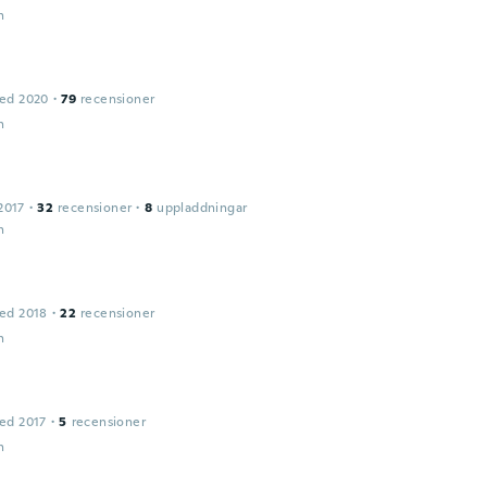
n
ed 2020
·
79
recensioner
n
2017
·
32
recensioner
·
8
uppladdningar
n
ed 2018
·
22
recensioner
n
ed 2017
·
5
recensioner
n