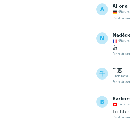
Aljona
A
Gick m
för 4 år se
Nadèg
N
Gick m
👍
för 4 år se
千恵
千
Gick med 
för 4 år se
Barbar
B
Gick m
Tochter 
för 4 år se