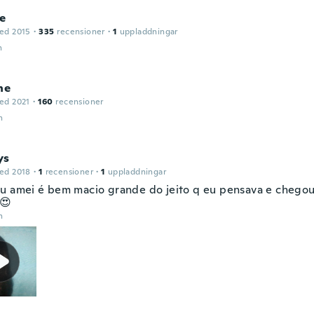
ie
ed 2015
·
335
recensioner
·
1
uppladdningar
n
ne
ed 2021
·
160
recensioner
n
ys
ed 2018
·
1
recensioner
·
1
uppladdningar
u amei é bem macio grande do jeito q eu pensava e chegou
😍
n