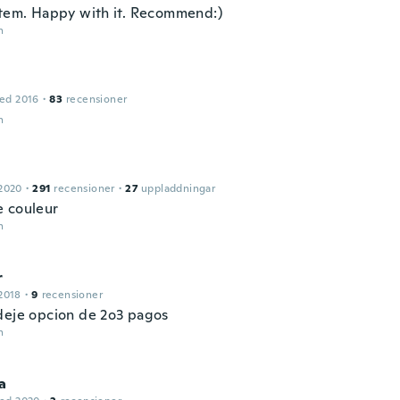
item. Happy with it. Recommend:)
n
ed 2016
·
83
recensioner
n
2020
·
291
recensioner
·
27
uppladdningar
 couleur
n
r
2018
·
9
recensioner
deje opcion de 2o3 pagos
n
a