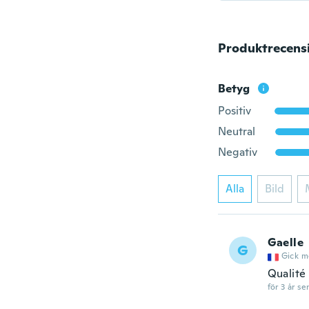
Produktrecens
Betyg
Positiv
Neutral
Negativ
Alla
Bild
Gaelle
G
Gick m
Qualité
för 3 år se