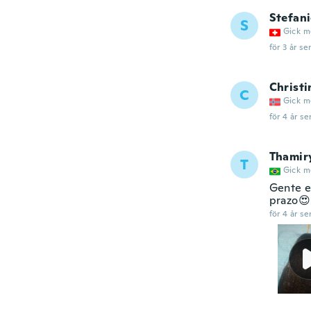
Stefan
S
Gick m
för 3 år se
Christi
C
Gick m
för 4 år se
Thamir
T
Gick m
Gente e
prazo😍
för 4 år se