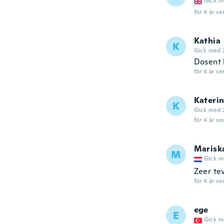
Gick m
för 4 år se
Kathia
K
Gick med 
Dosent h
för 4 år se
Kateri
K
Gick med 
för 4 år se
Marisk
M
Gick m
Zeer te
för 4 år se
ege
E
Gick m