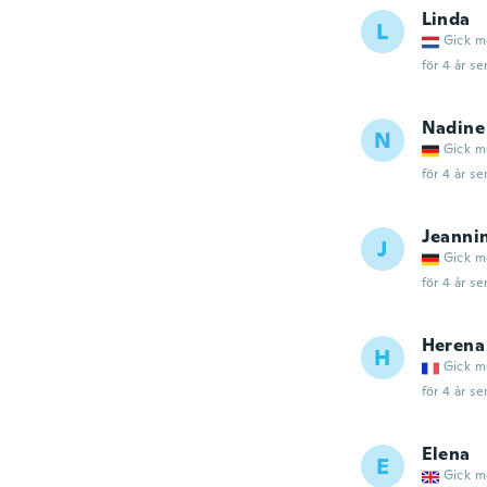
Linda
L
Gick m
för 4 år se
Nadine
N
Gick m
för 4 år se
Jeanni
J
Gick m
för 4 år se
Herena
H
Gick m
för 4 år se
Elena
E
Gick m