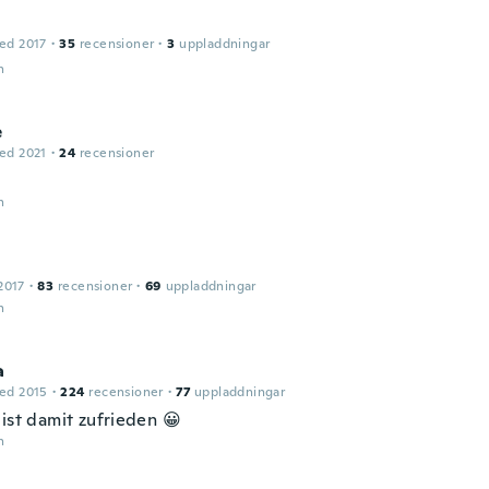
ed 2017
·
35
recensioner
·
3
uppladdningar
n
e
ed 2021
·
24
recensioner
n
2017
·
83
recensioner
·
69
uppladdningar
n
a
ed 2015
·
224
recensioner
·
77
uppladdningar
ist damit zufrieden 😀
n