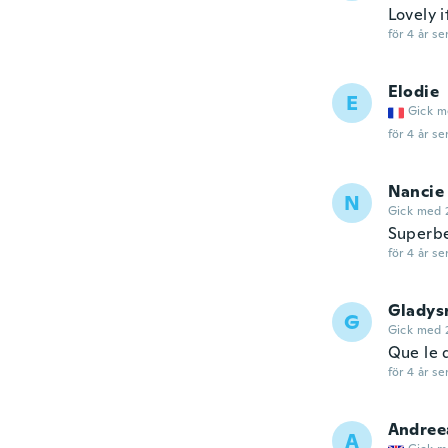
Lovely 
för 4 år se
Elodie
E
Gick m
för 4 år se
Nancie
N
Gick med 
Superbe
för 4 år se
Gladys
G
Gick med 
Que le 
för 4 år se
Andree
A