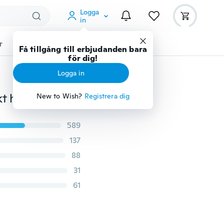
Logga
in
r
Djurtillbehör
Teknikprylar
Mer
Få tillgång till erbjudanden bara
för dig!
Logga in
24 "60cm Ombre Kanekalon Jumbo Flätning Syntetiskt hårförlängning Afrikansk fläta
New to Wish?
Registrera dig
589
137
88
31
61