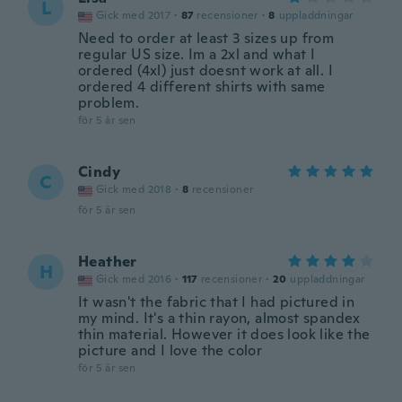
L
Gick med 2017
·
87
recensioner
·
8
uppladdningar
Need to order at least 3 sizes up from
regular US size. Im a 2xl and what I
ordered (4xl) just doesnt work at all. I
ordered 4 different shirts with same
problem.
för 5 år sen
Cindy
C
Gick med 2018
·
8
recensioner
för 5 år sen
Heather
H
Gick med 2016
·
117
recensioner
·
20
uppladdningar
It wasn't the fabric that I had pictured in
my mind. It's a thin rayon, almost spandex
thin material. However it does look like the
picture and I love the color
för 5 år sen