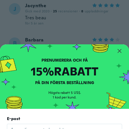
Jacynthe
J
Gick med 2020
·
25
recensioner
·
8
uppladdningar
Tres beau
för 5 år sen
Barbara
B
Gick med 2017
·
5
recensioner
Pretty. Nice fabric and nicely made. Too
small across the shoulders. Ordered 5x
för 5 år sen
15%RABATT
隆之
隆
PÅ DIN FÖRSTA BESTÄLLNING
Gick med 2019
·
65
recensioner
för 5 år sen
Högsta rabatt 5 US$.
1 kod per kund.
Bonnie
B
Gick med 2017
·
4
recensioner
E-post
Too tight in the bust.
för 5 år sen