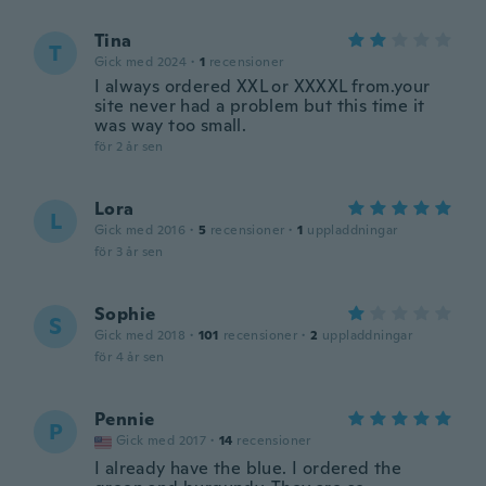
Tina
T
Gick med 2024
·
1
recensioner
I always ordered XXL or XXXXL from.your
site never had a problem but this time it
was way too small.
för 2 år sen
Lora
L
Gick med 2016
·
5
recensioner
·
1
uppladdningar
för 3 år sen
Sophie
S
Gick med 2018
·
101
recensioner
·
2
uppladdningar
för 4 år sen
Pennie
P
Gick med 2017
·
14
recensioner
I already have the blue. I ordered the