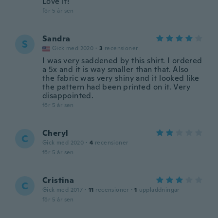
Love it!
för 5 år sen
Sandra
S
Gick med 2020
·
3
recensioner
I was very saddened by this shirt. I ordered
a 5x and it is way smaller than that. Also
the fabric was very shiny and it looked like
the pattern had been printed on it. Very
disappointed.
för 5 år sen
Cheryl
C
Gick med 2020
·
4
recensioner
för 5 år sen
Cristina
C
Gick med 2017
·
11
recensioner
·
1
uppladdningar
för 5 år sen