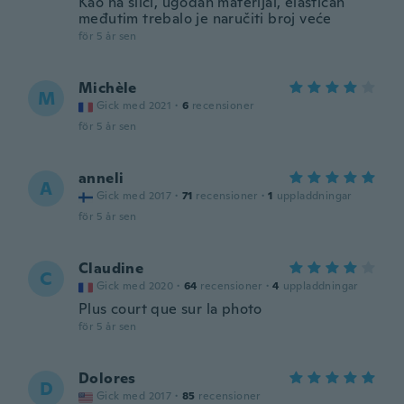
Kao na slici, ugodan materijal, elastičan
međutim trebalo je naručiti broj veće
för 5 år sen
Michèle
M
Gick med 2021
·
6
recensioner
för 5 år sen
anneli
A
Gick med 2017
·
71
recensioner
·
1
uppladdningar
för 5 år sen
Claudine
C
Gick med 2020
·
64
recensioner
·
4
uppladdningar
Plus court que sur la photo
för 5 år sen
Dolores
D
Gick med 2017
·
85
recensioner