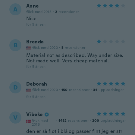
Anne
A
Gick med 2018
·
2
recensioner
Nice
för 5 år sen
Brenda
B
Gick med 2020
·
5
recensioner
Material not as described. Way under size.
Not made well. Very cheap material.
för 5 år sen
Deborah
D
Gick med 2020
·
150
recensioner
·
34
uppladdningar
för 5 år sen
Vibeke
V
Gick med
·
1482
recensioner
·
200
uppladdningar
2016
den er så flot i blå og passer fint jeg er str