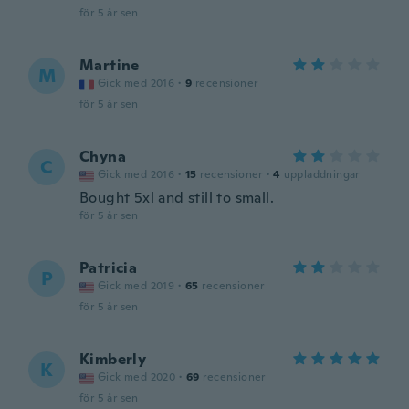
för 5 år sen
Martine
M
Gick med 2016
·
9
recensioner
för 5 år sen
Chyna
C
Gick med 2016
·
15
recensioner
·
4
uppladdningar
Bought 5xl and still to small.
för 5 år sen
Patricia
P
Gick med 2019
·
65
recensioner
för 5 år sen
Kimberly
K
Gick med 2020
·
69
recensioner
för 5 år sen