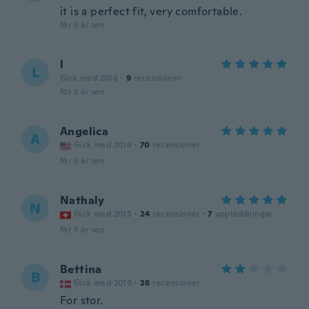
it is a perfect fit, very comfortable.
för 5 år sen
l
L
Gick med 2016
·
9
recensioner
för 5 år sen
Angelica
A
Gick med 2016
·
70
recensioner
för 5 år sen
Nathaly
N
Gick med 2015
·
24
recensioner
·
7
uppladdningar
för 5 år sen
Bettina
B
Gick med 2019
·
26
recensioner
For stor.