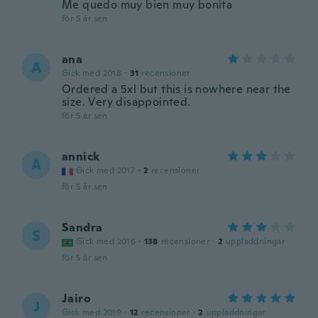
Me quedo muy bien muy bonita
för 5 år sen
ana
A
Gick med 2018
·
31
recensioner
Ordered a 5xl but this is nowhere near the
size. Very disappointed.
för 5 år sen
annick
A
Gick med 2017
·
2
recensioner
för 5 år sen
Sandra
S
Gick med 2016
·
138
recensioner
·
2
uppladdningar
för 5 år sen
Jairo
J
Gick med 2019
·
12
recensioner
·
2
uppladdningar