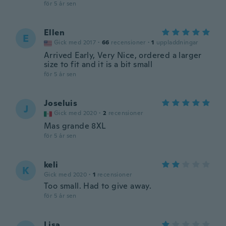
för 5 år sen
Ellen
E
Gick med 2017
·
66
recensioner
·
1
uppladdningar
Arrived Early, Very Nice, ordered a larger
size to fit and it is a bit small
för 5 år sen
Joseluis
J
Gick med 2020
·
2
recensioner
Mas grande 8XL
för 5 år sen
keli
K
Gick med 2020
·
1
recensioner
Too small. Had to give away.
för 5 år sen
Lisa