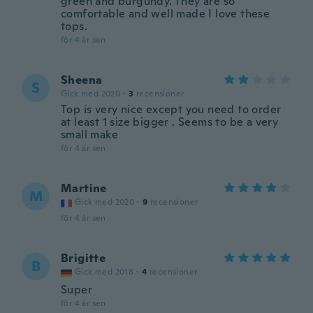
green and burgundy. They are so
comfortable and well made I love these
tops.
för 4 år sen
Sheena
S
Gick med 2020
·
3
recensioner
Top is very nice except you need to order
at least 1 size bigger . Seems to be a very
small make
för 4 år sen
Martine
M
Gick med 2020
·
9
recensioner
för 4 år sen
Brigitte
B
Gick med 2018
·
4
recensioner
Super
för 4 år sen