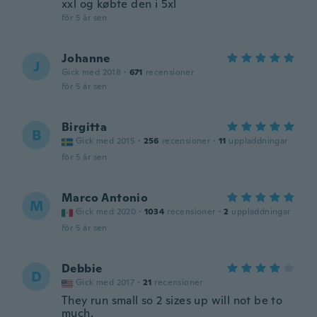
xxl og købte den i 5xl
för 5 år sen
Johanne
J
Gick med 2018
·
671
recensioner
för 5 år sen
Birgitta
B
Gick med 2015
·
256
recensioner
·
11
uppladdningar
för 5 år sen
Marco Antonio
M
Gick med 2020
·
1034
recensioner
·
2
uppladdningar
för 5 år sen
Debbie
D
Gick med 2017
·
21
recensioner
They run small so 2 sizes up will not be to
much.