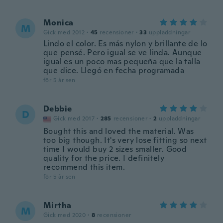
Monica
M
Gick med 2012
·
45
recensioner
·
33
uppladdningar
Lindo el color. Es más nylon y brillante de lo
que pensé. Pero igual se ve linda. Aunque
igual es un poco mas pequeña que la talla
que dice. Llegó en fecha programada
för 5 år sen
Debbie
D
Gick med 2017
·
285
recensioner
·
2
uppladdningar
Bought this and loved the material. Was
too big though. It's very lose fitting so next
time I would buy 2 sizes smaller. Good
quality for the price. I definitely
recommend this item.
för 5 år sen
Mirtha
M
Gick med 2020
·
8
recensioner