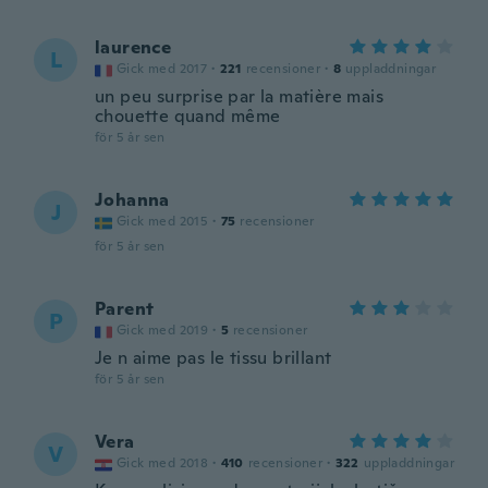
laurence
L
Gick med 2017
·
221
recensioner
·
8
uppladdningar
un peu surprise par la matière mais
chouette quand même
för 5 år sen
Johanna
J
Gick med 2015
·
75
recensioner
för 5 år sen
Parent
P
Gick med 2019
·
5
recensioner
Je n aime pas le tissu brillant
för 5 år sen
Vera
V
Gick med 2018
·
410
recensioner
·
322
uppladdningar