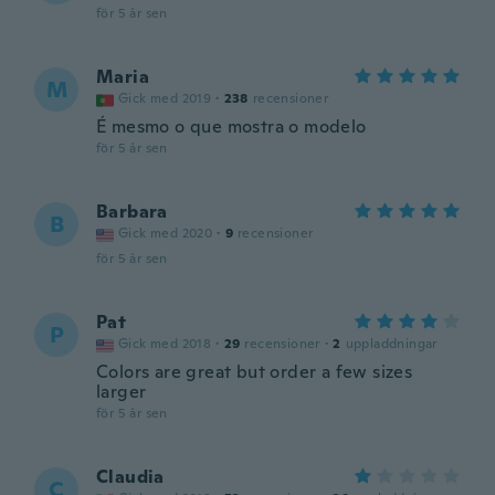
för 5 år sen
Maria
M
Gick med 2019
·
238
recensioner
É mesmo o que mostra o modelo
för 5 år sen
Barbara
B
Gick med 2020
·
9
recensioner
för 5 år sen
Pat
P
Gick med 2018
·
29
recensioner
·
2
uppladdningar
Colors are great but order a few sizes
larger
för 5 år sen
Claudia
C