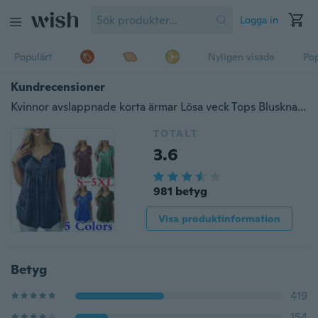
Logga in
Populärt
Nyligen visade
Pop
Kundrecensioner
Kvinnor avslappnade korta ärmar Lösa veck Tops Blusknapp T-shirt Plus storlek S-5XL
TOTALT
3.6
981 betyg
Visa produktinformation
Betyg
419
154