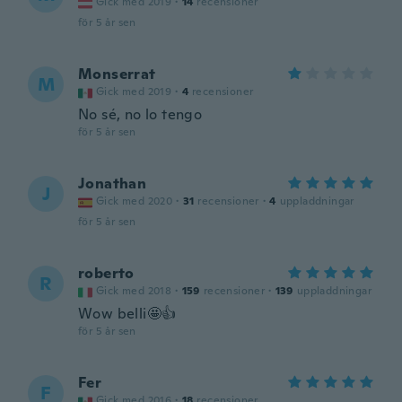
Gick med 2019
·
14
recensioner
för 5 år sen
Monserrat
M
Gick med 2019
·
4
recensioner
No sé, no lo tengo
för 5 år sen
Jonathan
J
Gick med 2020
·
31
recensioner
·
4
uppladdningar
för 5 år sen
roberto
R
Gick med 2018
·
159
recensioner
·
139
uppladdningar
Wow belli🤩👍
för 5 år sen
Fer
F
Gick med 2016
·
18
recensioner