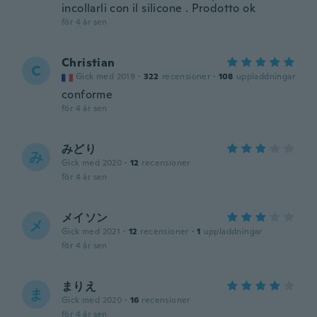
incollarli con il silicone . Prodotto ok
för 4 år sen
Christian
C
Gick med 2019
·
322
recensioner
·
108
uppladdningar
conforme
för 4 år sen
みどり
み
Gick med 2020
·
12
recensioner
för 4 år sen
メイソン
メ
Gick med 2021
·
12
recensioner
·
1
uppladdningar
för 4 år sen
まりえ
ま
Gick med 2020
·
16
recensioner
för 4 år sen