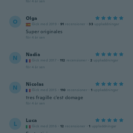
för 4 år sen
Olga
O
Gick med 2019
·
91
recensioner
·
33
uppladdningar
Super originales
för 4 år sen
Nadia
N
Gick med 2017
·
112
recensioner
·
2
uppladdningar
för 4 år sen
Nicolas
N
Gick med 2015
·
110
recensioner
·
1
uppladdningar
tres fragille c'est domage
för 4 år sen
Luca
L
Gick med 2016
·
12
recensioner
·
1
uppladdningar