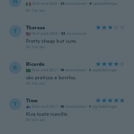
N
Gick med 2016
·
21
recensioner
·
4
uppladdningar
för 3 år sen
Theresa
T
Gick med 2020
·
33
recensioner
Pretty cheap but cute.
för 3 år sen
Ricardo
R
Gick med 2017
·
19
recensioner
·
1
uppladdningar
são práticos e bonitos
för 3 år sen
Timo
T
Gick med 2017
·
16
recensioner
·
1
uppladdningar
Kiva tuote nuorille.
för 4 år sen