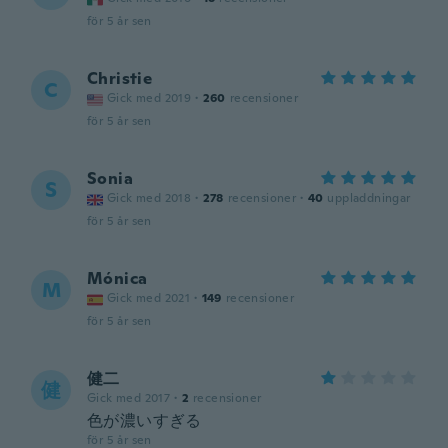
för 5 år sen
Christie
C
Gick med 2019
·
260
recensioner
för 5 år sen
Sonia
S
Gick med 2018
·
278
recensioner
·
40
uppladdningar
för 5 år sen
Mónica
M
Gick med 2021
·
149
recensioner
för 5 år sen
健二
健
Gick med 2017
·
2
recensioner
色が濃いすぎる
för 5 år sen