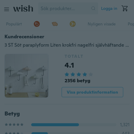
Logga in
Populärt
Nyligen visade
Pop
Kundrecensioner
3 ST Söt paraplyform Liten krokfri nagelfri självhäftande krok
TOTALT
4.1
2356 betyg
Visa produktinformation
Betyg
1,321
443