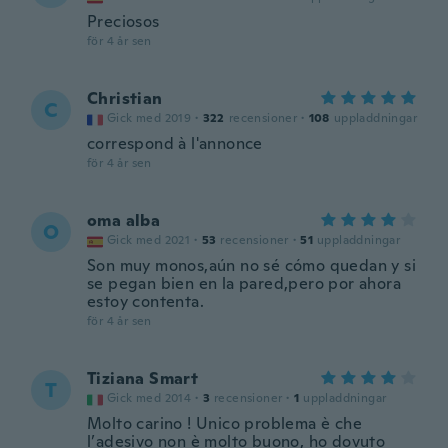
Preciosos
för 4 år sen
Christian
C
Gick med 2019
·
322
recensioner
·
108
uppladdningar
correspond à l'annonce
för 4 år sen
oma alba
O
Gick med 2021
·
53
recensioner
·
51
uppladdningar
Son muy monos,aún no sé cómo quedan y si
se pegan bien en la pared,pero por ahora
estoy contenta.
för 4 år sen
Tiziana Smart
T
Gick med 2014
·
3
recensioner
·
1
uppladdningar
Molto carino ! Unico problema è che
l’adesivo non è molto buono, ho dovuto