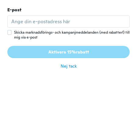
Victoria
E-post
V
Gick med 2019
·
12
recensioner
för 5 år sen
Skicka marknadsförings- och kampanjmeddelanden (med rabatter!) till
mig via e-post
Malika
M
Gick med 2021
·
4
recensioner
Aktivera 15%rabatt
Très bien
för 5 år sen
Nej tack
BERTA
B
Gick med 2018
·
5
recensioner
Llegaron con retraso pero le avisaron, lo
único que uno de ellos ha llegado roto
för 5 år sen
Martine
M
Gick med 2020
·
499
recensioner
·
301
uppladdningar
Bien