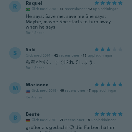
Raquel
R
Gick med 2018
·
14
recensioner
·
12
uppladdningar
He says: Save me, save me She says:
Maybe, maybe She starts to turn away
when he says
för 4 år sen
Saki
S
Gick med 2014
·
42
recensioner
·
13
uppladdningar
粘着が弱く、すぐ取れてしまう。
för 4 år sen
Marianna
M
Gick med 2018
·
48
recensioner
·
7
uppladdningar
för 4 år sen
Beate
B
Gick med 2016
·
71
recensioner
·
4
uppladdningar
größer als gedacht 😉 die Farben hätten