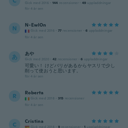
C
Gick med 2016
·
144
recensioner
·
49
uppladdningar
för 4 år sen
N-EwlOn
N
Gick med 2016
·
77
recensioner
·
6
uppladdningar
för 4 år sen
あや
あ
Gick med 2020
·
42
recensioner
·
6
uppladdningar
可愛い！ けどバリがあるからヤスリで少し
削って使おうと思います。
för 4 år sen
Roberta
R
Gick med 2018
·
315
recensioner
för 4 år sen
Cristina
C
Gick med 2018
·
9
recensioner
·
1
uppladdningar