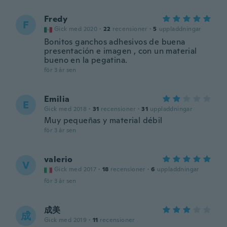
Fredy
F
Gick med 2020
·
22
recensioner
·
5
uppladdningar
Bonitos ganchos adhesivos de buena
presentación e imagen , con un material
bueno en la pegatina.
för 3 år sen
Emilia
E
Gick med 2018
·
31
recensioner
·
31
uppladdningar
Muy pequeñas y material débil
för 3 år sen
valerio
V
Gick med 2017
·
18
recensioner
·
6
uppladdningar
för 3 år sen
成美
成
Gick med 2019
·
11
recensioner