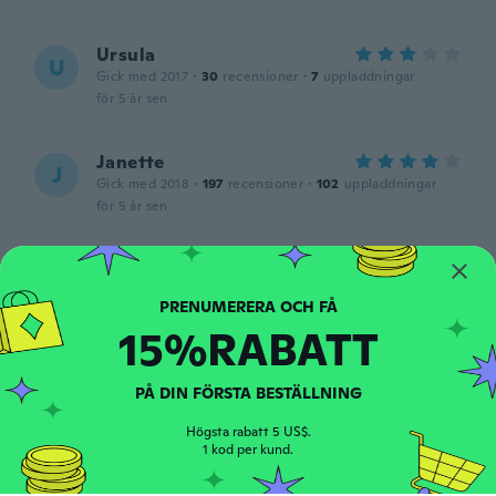
Ursula
U
Gick med 2017
·
30
recensioner
·
7
uppladdningar
för 5 år sen
Janette
J
Gick med 2018
·
197
recensioner
·
102
uppladdningar
för 5 år sen
태은
태
Gick med 2020
·
15
recensioner
생각보다 큰 사이즈입니다. 색깔이 예쁘지 않
15%RABATT
아요. 물품이 약간 파손되어 있어요
för 5 år sen
PÅ DIN FÖRSTA BESTÄLLNING
Erika
E
Högsta rabatt 5 US$.
Gick med 2020
·
43
recensioner
·
2
uppladdningar
1 kod per kund.
för 5 år sen