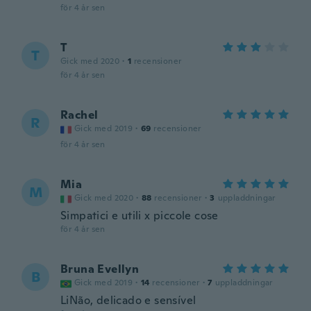
för 4 år sen
T
T
Gick med 2020
·
1
recensioner
för 4 år sen
Rachel
R
Gick med 2019
·
69
recensioner
för 4 år sen
Mia
M
Gick med 2020
·
88
recensioner
·
3
uppladdningar
Simpatici e utili x piccole cose
för 4 år sen
Bruna Evellyn
B
Gick med 2019
·
14
recensioner
·
7
uppladdningar
LiNão, delicado e sensível