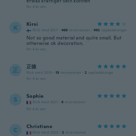
etwas kräftiger sein können
för 4 år sen
Kirsi
K
Gick med 2017
·
466
recensioner
·
492
uppladdningar
Not so good material and quite small. But
otherwise ok decoration.
för 4 år sen
正徳
正
Gick med 2019
·
13
recensioner
·
2
uppladdningar
för 4 år sen
Sophie
S
Gick med 2021
·
6
recensioner
för 4 år sen
Christiane
C
Gick med 2020
·
2
recensioner