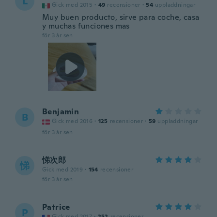
L
Gick med 2015
·
49
recensioner
·
54
uppladdningar
Muy buen producto, sirve para coche, casa
y muchas funciones mas
för 3 år sen
Benjamin
B
Gick med 2016
·
125
recensioner
·
59
uppladdningar
för 3 år sen
悌次郎
悌
Gick med 2019
·
154
recensioner
för 3 år sen
Patrice
P
Gick med 2017
·
252
recensioner