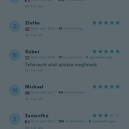
för 3 år sen
Zlatko
Z
Gick med 2019
·
47
recensioner
för 3 år sen
Gábor
G
Gick med 2018
·
77
recensioner
·
1
uppladdningar
Teherautó első ajtókra megfelelő.
för 3 år sen
Michael
M
Gick med 2017
·
114
recensioner
för 3 år sen
Samantha
S
Gick med 2015
·
180
recensioner
·
2
uppladdningar
för 3 år sen