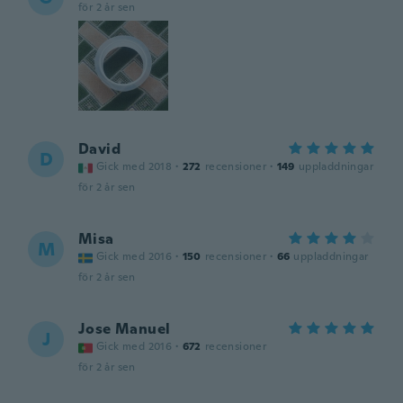
för 2 år sen
David
D
Gick med 2018
·
272
recensioner
·
149
uppladdningar
för 2 år sen
Misa
M
Gick med 2016
·
150
recensioner
·
66
uppladdningar
för 2 år sen
Jose Manuel
J
Gick med 2016
·
672
recensioner
för 2 år sen