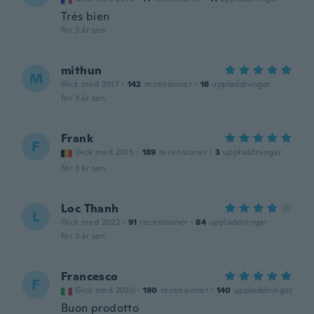
Très bien
för 3 år sen
mithun
M
Gick med 2017
·
142
recensioner
·
16
uppladdningar
för 3 år sen
Frank
F
Gick med 2015
·
189
recensioner
·
3
uppladdningar
för 3 år sen
Loc Thanh
L
Gick med 2022
·
91
recensioner
·
84
uppladdningar
för 3 år sen
Francesco
F
Gick med 2020
·
190
recensioner
·
140
uppladdningar
Buon prodotto