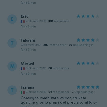
för 3 år sen
Eric
E
Gick med 2018
·
391
recensioner
för 3 år sen
Takashi
T
Gick med 2017
·
283
recensioner
·
59
uppladdningar
för 3 år sen
Miguel
M
Gick med 2022
·
68
recensioner
för 3 år sen
Tiziana
T
Gick med 2016
·
64
recensioner
·
3
uppladdningar
Consegna combinata veloce,arrivata
qualche giorno prima del previsto.Tutto ok