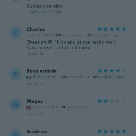
Bueno y calidad
ungefär ett år sedan
Charles
C
Gick med 2018
·
272
recensioner
·
32
uppladdningar
Great stuff. Thick and sticks really well.
Easy to use … ordered more.
för 2 år sen
Rosa armida
R
Gick med 2021
·
331
recensioner
·
27
uppladdningar
för 2 år sen
Waqas
W
Gick med 2016
·
13
recensioner
för 2 år sen
Giedrius
G