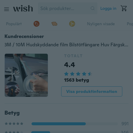
Logga in
Populärt
Nyligen visade
Pop
Kundrecensioner
3M / 10M Hudskyddande film Bilstötfångare Huv Färgskydd Klistermärke Anti Scratch Clear Transparency Film
TOTALT
4.4
1563 betyg
Visa produktinformation
Betyg
991
346