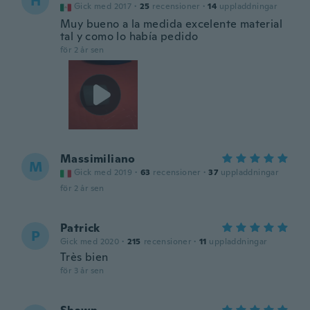
H
Gick med 2017
·
25
recensioner
·
14
uppladdningar
Muy bueno a la medida excelente material
tal y como lo había pedido
för 2 år sen
Massimiliano
M
Gick med 2019
·
63
recensioner
·
37
uppladdningar
för 2 år sen
Patrick
P
Gick med 2020
·
215
recensioner
·
11
uppladdningar
Très bien
för 3 år sen