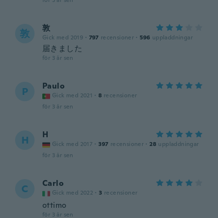
för 3 år sen
敦
敦
Gick med 2019
·
797
recensioner
·
596
uppladdningar
届きました
för 3 år sen
Paulo
P
Gick med 2021
·
8
recensioner
för 3 år sen
H
H
Gick med 2017
·
397
recensioner
·
28
uppladdningar
för 3 år sen
Carlo
C
Gick med 2022
·
3
recensioner
ottimo
för 3 år sen