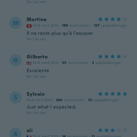
för 3 år sen
Martine
M
Gick med 2016
·
188
recensioner
·
127
uppladdningar
Il ne reste plus qu'à l'essayer
för 3 år sen
Gilberto
G
Gick med 2019
·
55
recensioner
·
2
uppladdningar
Excelente
för 3 år sen
Sylvain
S
Gick med 2018
·
109
recensioner
·
72
uppladdningar
Just what I expected.
för 3 år sen
ali
A
Gick med 2019
·
14
recensioner
·
11
uppladdningar