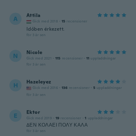
Attila
A
Gick med 2018
·
15
recensioner
Időben érkezett.
för 3 år sen
Nicole
N
Gick med 2021
·
115
recensioner
·
11
uppladdningar
för 3 år sen
Hazeleyez
H
Gick med 2016
·
136
recensioner
·
5
uppladdningar
för 3 år sen
Ektor
E
Gick med 2019
·
19
recensioner
·
1
uppladdningar
ΔΕΝ ΚΟΛΑΕΙ ΠΟΛΥ ΚΑΛΑ
för 3 år sen