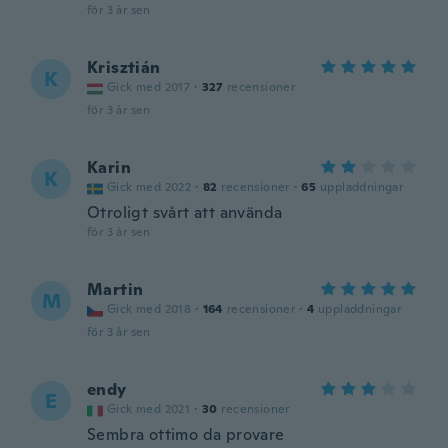
för 3 år sen
Krisztián
K
Gick med 2017
·
327
recensioner
för 3 år sen
Karin
K
Gick med 2022
·
82
recensioner
·
65
uppladdningar
Otroligt svårt att använda
för 3 år sen
Martin
M
Gick med 2018
·
164
recensioner
·
4
uppladdningar
för 3 år sen
endy
E
Gick med 2021
·
30
recensioner
Sembra ottimo da provare