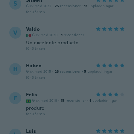
Shawn
S
Gick med 2022
·
25
recensioner
·
11
uppladdningar
för 3 år sen
Valdo
V
Gick med 2020
·
1
recensioner
Un excelente producto
för 3 år sen
Haben
H
Gick med 2015
·
23
recensioner
·
5
uppladdningar
för 3 år sen
Felix
F
Gick med 2018
·
15
recensioner
·
1
uppladdningar
produto
för 3 år sen
Luis