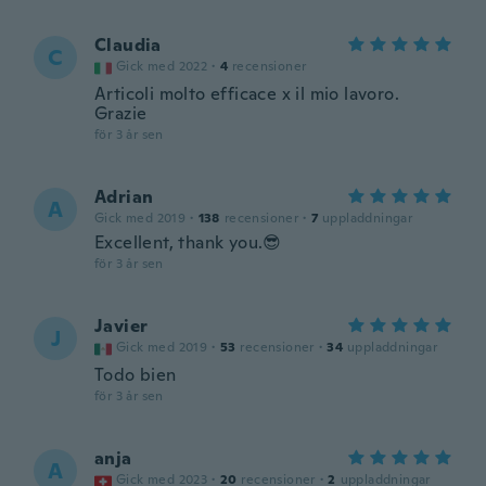
Claudia
C
Gick med 2022
·
4
recensioner
Articoli molto efficace x il mio lavoro.
Grazie
för 3 år sen
Adrian
A
Gick med 2019
·
138
recensioner
·
7
uppladdningar
Excellent, thank you.😎
för 3 år sen
Javier
J
Gick med 2019
·
53
recensioner
·
34
uppladdningar
Todo bien
för 3 år sen
anja
A
Gick med 2023
·
20
recensioner
·
2
uppladdningar