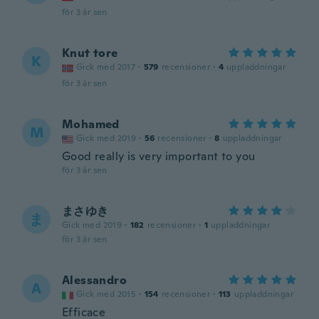
för 3 år sen
Knut tore
K
Gick med 2017
·
579
recensioner
·
4
uppladdningar
för 3 år sen
Mohamed
M
Gick med 2019
·
56
recensioner
·
8
uppladdningar
Good really is very important to you
för 3 år sen
まさゆき
ま
Gick med 2019
·
182
recensioner
·
1
uppladdningar
för 3 år sen
Alessandro
A
Gick med 2015
·
154
recensioner
·
113
uppladdningar
Efficace