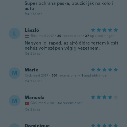
Super ochrana paska, pouzici jak na kolo i
auto
för 2 år sen
László
L
Gick med 2017
·
29
recensioner
·
27
uppladdningar
Nagyon jól tapad, az ajtó élére tettem kicsit
nehéz volt szépen végig vezetnem.
för 2 år sen
Marie
M
Gick med 2017
·
501
recensioner
·
1
uppladdningar
för 2 år sen
Manuela
M
Gick med 2018
·
49
recensioner
för 2 år sen
Dominique