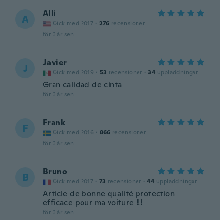
Alli
A
Gick med 2017
·
276
recensioner
för 3 år sen
Javier
J
Gick med 2019
·
53
recensioner
·
34
uppladdningar
Gran calidad de cinta
för 3 år sen
Frank
F
Gick med 2016
·
866
recensioner
för 3 år sen
Bruno
B
Gick med 2017
·
73
recensioner
·
44
uppladdningar
Article de bonne qualité protection
efficace pour ma voiture !!!
för 3 år sen