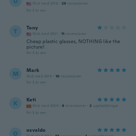
D
Gick med 2016
·
20
recensioner
för 5 år sen
Tony
T
Gick med 2021
·
11
recensioner
Cheap plastic glasses, NOTHING like the
picture!
för 5 år sen
Mark
M
Gick med 2014
·
10
recensioner
för 5 år sen
Keti
K
Gick med 2020
·
6
recensioner
·
2
uppladdningar
för 5 år sen
osvaldo
O