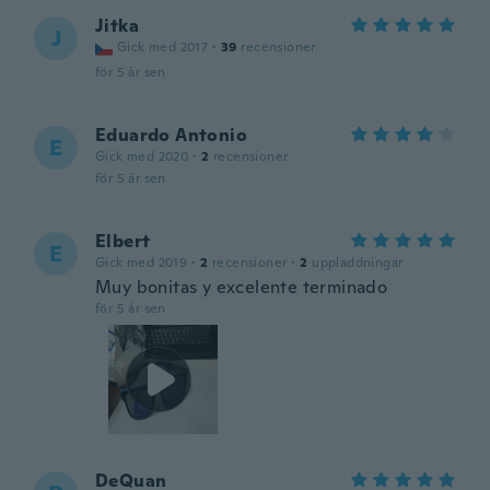
Jitka
J
Gick med 2017
·
39
recensioner
för 5 år sen
Eduardo Antonio
E
Gick med 2020
·
2
recensioner
för 5 år sen
Elbert
E
Gick med 2019
·
2
recensioner
·
2
uppladdningar
Muy bonitas y excelente terminado
för 5 år sen
DeQuan