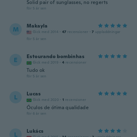
Solid pair of sunglasses, no regerts
för 5 år sen
Makayla
M
Gick med 2014
·
47
recensioner
·
7
uppladdningar
för 5 år sen
Estourando bombinhas
E
Gick med 2019
·
4
recensioner
Tudo ok
för 5 år sen
Lucas
L
Gick med 2020
·
1
recensioner
Óculos de ótima qualidade
för 6 år sen
Lukács
L