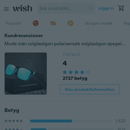
Logga in
Populärt
Nyligen visade
Pop
Kundrecensioner
Mode män solglasögon polariserade solglasögon spegel lins klassiska vintage manliga nyanser Oculos De Sol UV400
TOTALT
4
2727 betyg
Visa produktinformation
Betyg
1,420
505