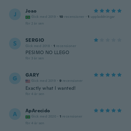
Joao
J
Gick med 2019
·
10
recensioner
·
1
uppladdningar
för 2 år sen
SERGIO
S
Gick med 2018
·
1
recensioner
PESIMO NO LLEGO
för 3 år sen
GARY
G
Gick med 2019
·
9
recensioner
Exactly what I wanted!
för 4 år sen
ApArecido
A
Gick med 2020
·
1
recensioner
för 4 år sen