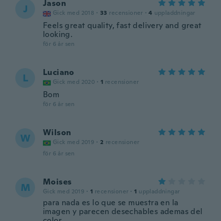
Jason
J
Gick med 2018
·
33
recensioner
·
4
uppladdningar
Feels great quality, fast delivery and great
looking.
för 6 år sen
Luciano
L
Gick med 2020
·
1
recensioner
Bom
för 6 år sen
Wilson
W
Gick med 2019
·
2
recensioner
för 6 år sen
Moises
M
Gick med 2019
·
1
recensioner
·
1
uppladdningar
para nada es lo que se muestra en la
imagen y parecen desechables ademas del
color