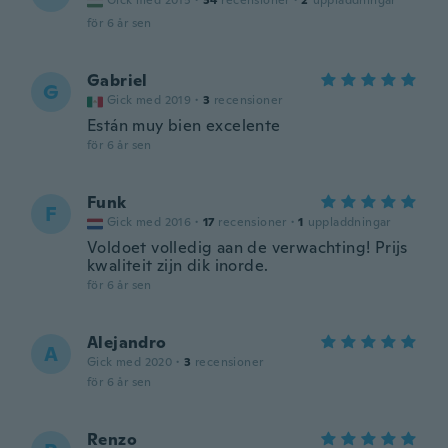
Gick med 2015
·
34
recensioner
·
2
uppladdningar
för 6 år sen
Gabriel
G
Gick med 2019
·
3
recensioner
Están muy bien excelente
för 6 år sen
Funk
F
Gick med 2016
·
17
recensioner
·
1
uppladdningar
Voldoet volledig aan de verwachting! Prijs
kwaliteit zijn dik inorde.
för 6 år sen
Alejandro
A
Gick med 2020
·
3
recensioner
för 6 år sen
Renzo