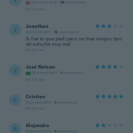
T
Gick med 2018
·
24
recensioner
för 5 år sen
Jonathan
J
Gick med 2017
·
12
recensioner
Si fue lo que pedí pero no trae ningún tipo
de estuche muy mal
för 5 år sen
José Nelson
J
Gick med 2020
·
1
recensioner
för 5 år sen
Cristian
C
Gick med 2019
·
1
recensioner
för 5 år sen
Alejandro
A
Gick med 2020
·
1
recensioner