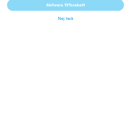
Aktivera 15%rabatt
Sick
för 6 år sen
Nej tack
Felipe
F
Gick med 2020
·
1
recensioner
·
1
uppladdningar
Muito bom
för 6 år sen
Mārtiņš
M
Gick med 2017
·
25
recensioner
·
4
uppladdningar
för 6 år sen
Larry
L
Gick med 2018
·
2
recensioner
·
3
uppladdningar
Muy bonitos igual que en la foto, son
chulos
för 6 år sen