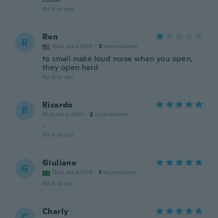
för 6 år sen
Ron
R
Gick med 2015
·
2
recensioner
to small make loud noise when you open,
they open hard
för 6 år sen
Ricardo
R
Gick med 2020
·
2
recensioner
.
för 6 år sen
Giuliano
G
Gick med 2019
·
1
recensioner
för 6 år sen
Charly
C