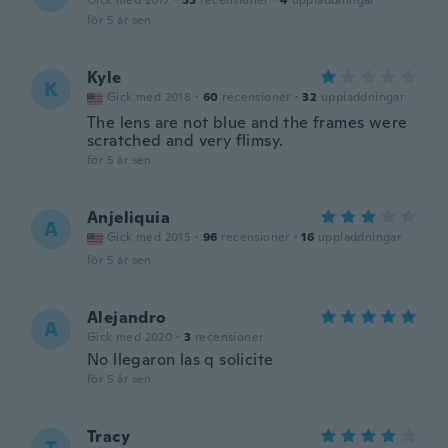
Gick med 2017
·
55
recensioner
·
4
uppladdningar
för 5 år sen
Kyle
K
Gick med 2018
·
60
recensioner
·
32
uppladdningar
The lens are not blue and the frames were
scratched and very flimsy.
för 5 år sen
Anjeliquia
A
Gick med 2015
·
96
recensioner
·
16
uppladdningar
för 5 år sen
Alejandro
A
Gick med 2020
·
3
recensioner
No llegaron las q solicite
för 5 år sen
Tracy