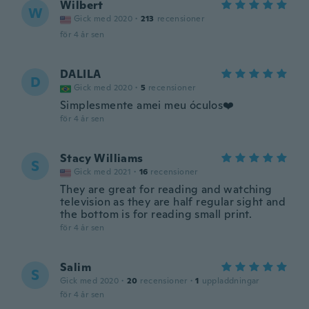
Wilbert
W
Gick med 2020
·
213
recensioner
för 4 år sen
DALILA
D
Gick med 2020
·
5
recensioner
Simplesmente amei meu óculos❤️
för 4 år sen
Stacy Williams
S
Gick med 2021
·
16
recensioner
They are great for reading and watching
television as they are half regular sight and
the bottom is for reading small print.
för 4 år sen
Salim
S
Gick med 2020
·
20
recensioner
·
1
uppladdningar
för 4 år sen