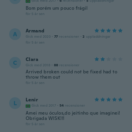
Gick med 2017
·
6
recensioner
·
5
uppladdningar
Bom porém um pouco frágil
för 5 år sen
Armand
A
Gick med 2020
·
77
recensioner
·
2
uppladdningar
för 5 år sen
Clara
C
Gick med 2018
·
88
recensioner
Arrived broken could not be fixed had to
throw them out
för 5 år sen
Lenir
L
Gick med 2017
·
54
recensioner
Amei meu óculos,do jeitinho que imaginei!
Obrigada WISK!!!
för 5 år sen