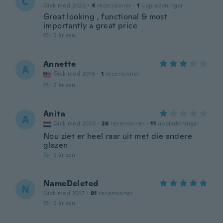
C
Gick med 2020
·
4
recensioner
·
1
uppladdningar
Great looking , functional & most
importantly a great price
för 5 år sen
Annette
A
Gick med 2016
·
1
recensioner
för 5 år sen
Anita
A
Gick med 2020
·
26
recensioner
·
11
uppladdningar
Nou ziet er heel raar uit met die andere
glazen
för 5 år sen
NameDeleted
N
Gick med 2017
·
81
recensioner
för 5 år sen