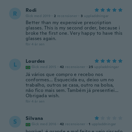
Rodi
R
Gick med 2019
·
2
recensioner
·
3
uppladdningar
Better than my expensive prescription
glasses. This is my second order, because i
broke the first one. Very happy to have this
glasses again.
för 4 år sen
Lourdes
L
Gick med 2015
·
42
recensioner
·
25
uppladdningar
Já vários que compro e recebo nos
conformes... Esquecida eu, deixo um no
trabalho, outros se casa, outro na bolsa,
não fico mais sem. Também já presentiei...
Obrigada wish.
för 4 år sen
Silvana
S
Gick med 2016
·
42
recensioner
·
1
uppladdningar
horrível. é grande e mal feito e veio riscado