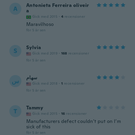
Antonieta Ferreira oliveir
A
a
Gick med 2015
·
4
recensioner
Maravilhoso
för 5 år sen
Sylvia
S
Gick med 2019
·
168
recensioner
för 5 år sen
سهام
س
Gick med 2018
·
1
recensioner
för 5 år sen
Tammy
T
Gick med 2015
·
16
recensioner
Manufacturers defect couldn’t put on I’m
sick of this
för 5 år sen