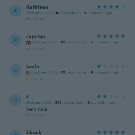
Kathleen
K
Gick med 2020
·
16
recensioner
·
1
uppladdningar
för 5 år sen
royston
R
Gick med 2019
·
88
recensioner
·
5
uppladdningar
för 5 år sen
Leala
L
Gick med 2018
·
53
recensioner
·
9
uppladdningar
för 5 år sen
J
J
Gick med 2018
·
303
recensioner
·
1
uppladdningar
Very nice
för 5 år sen
Chuck