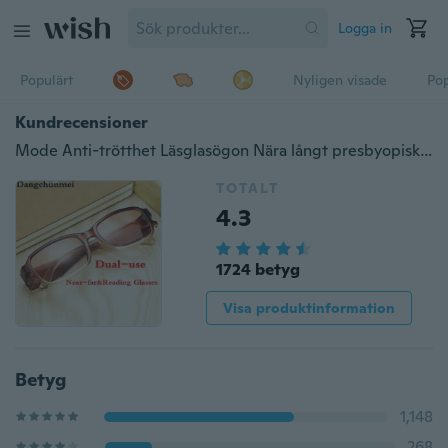
Logga in
Populärt
Nyligen visade
Pop
Kundrecensioner
Mode Anti-trötthet Läsglasögon Nära långt presbyopiska glasögon Läsglasögon för dubbla användningsområden Män Kvinnor Läs glasögon +1 +1,5 +2 +2,5 TO +4
TOTALT
4.3
1724 betyg
Visa produktinformation
Betyg
1,148
268