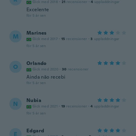
Gick med 2018
·
21
recensioner
·
4
uppladdningar
Excelente
för 5 år sen
Marines
M
Gick med 2017
·
15
recensioner
·
3
uppladdningar
för 5 år sen
Orlando
O
Gick med 2020
·
30
recensioner
Ainda não recebi
för 5 år sen
Nubia
N
Gick med 2021
·
19
recensioner
·
4
uppladdningar
för 5 år sen
Edgard
E