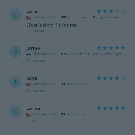
Lora
L
Gick med 2017
·
281
recensioner
·
11
uppladdningar
Wasn't right fit for me
för 2 år sen
jarmo
J
Gick med 2018
·
627
recensioner
·
2
uppladdningar
för 3 år sen
kaye
K
Gick med 2015
·
33
recensioner
för 3 år sen
Lorna
L
Gick med 2016
·
23
recensioner
för 4 år sen