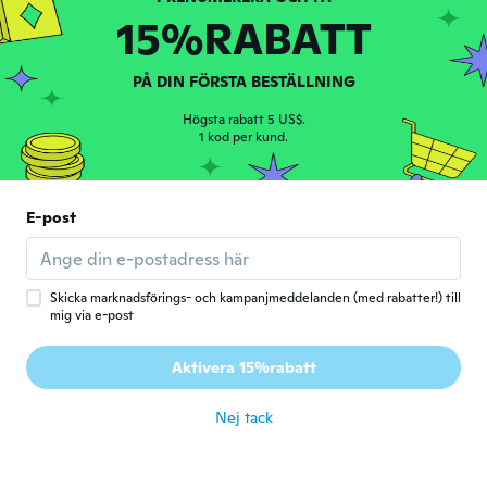
横幅がきつかったですが、きれいなレンズで
15%RABATT
した
för 5 år sen
PÅ DIN FÖRSTA BESTÄLLNING
Jo
J
Högsta rabatt 5 US$.
Gick med 2016
·
63
recensioner
·
1
uppladdningar
1 kod per kund.
för 5 år sen
Luciene
E-post
L
Gick med 2017
·
4
recensioner
·
1
uppladdningar
Comprei grau errado, mas ficou ótimo
för 5 år sen
Skicka marknadsförings- och kampanjmeddelanden (med rabatter!) till
mig via e-post
John
J
Aktivera 15%rabatt
Gick med 2020
·
568
recensioner
·
2
uppladdningar
för 5 år sen
Nej tack
Sharon
S
Gick med 2020
·
468
recensioner
·
230
uppladdningar