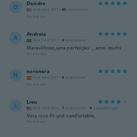
Deirdre
D
Gick med 2017
·
85
recensioner
för 4 år sen
Andreia
A
Gick med 2017
·
4
recensioner
Maravilhoso,uma perfeição ....amei muito
för 4 år sen
noranora
N
Gick med 2017
·
6
recensioner
för 4 år sen
Lieu
L
Gick med 2016
·
7
recensioner
·
4
uppladdningar
Very nice fit and comfortable.
för 4 år sen