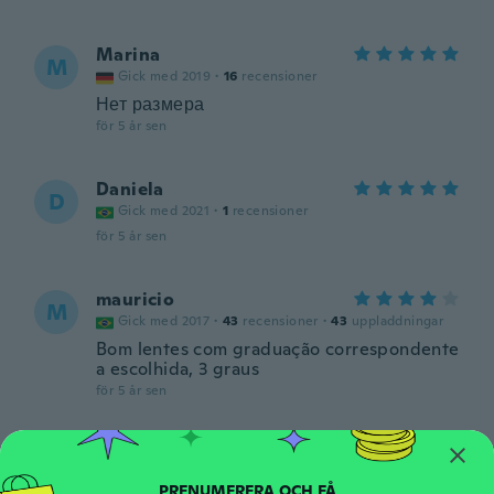
Marina
M
Gick med 2019
·
16
recensioner
Нет размера
för 5 år sen
Daniela
D
Gick med 2021
·
1
recensioner
för 5 år sen
mauricio
M
Gick med 2017
·
43
recensioner
·
43
uppladdningar
Bom lentes com graduação correspondente
a escolhida, 3 graus
för 5 år sen
清美
清
Gick med 2019
·
11
recensioner