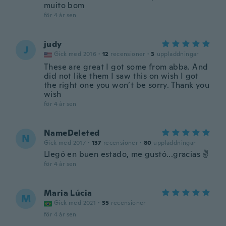
muito bom
för 4 år sen
judy
J
Gick med 2016
·
12
recensioner
·
3
uppladdningar
These are great I got some from abba. And
did not like them I saw this on wish I got
the right one you won’t be sorry. Thank you
wish
för 4 år sen
NameDeleted
N
Gick med 2017
·
137
recensioner
·
80
uppladdningar
Llegó en buen estado, me gustó...gracias ✌️
för 4 år sen
Maria Lúcia
M
Gick med 2021
·
35
recensioner
för 4 år sen