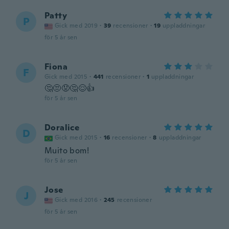
Patty
P
Gick med 2019
·
39
recensioner
·
19
uppladdningar
för 5 år sen
Fiona
F
Gick med 2015
·
441
recensioner
·
1
uppladdningar
🤔😒😟🤔😌👍
för 5 år sen
Doralice
D
Gick med 2015
·
16
recensioner
·
8
uppladdningar
Muito bom!
för 5 år sen
Jose
J
Gick med 2016
·
245
recensioner
för 5 år sen