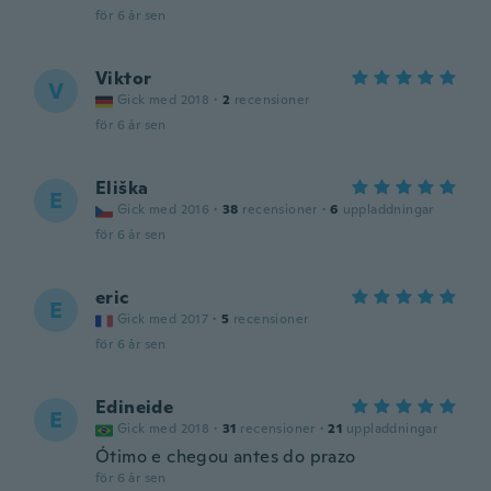
för 6 år sen
Viktor
V
Gick med 2018
·
2
recensioner
för 6 år sen
Eliška
E
Gick med 2016
·
38
recensioner
·
6
uppladdningar
för 6 år sen
eric
E
Gick med 2017
·
5
recensioner
för 6 år sen
Edineide
E
Gick med 2018
·
31
recensioner
·
21
uppladdningar
Ótimo e chegou antes do prazo
för 6 år sen