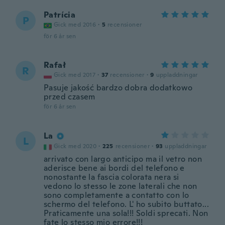
Patrícia
P
Gick med 2016
·
5
recensioner
för 6 år sen
Rafał
R
Gick med 2017
·
37
recensioner
·
9
uppladdningar
Pasuje jakość bardzo dobra dodatkowo
przed czasem
för 6 år sen
La
L
Gick med 2020
·
225
recensioner
·
93
uppladdningar
arrivato con largo anticipo ma il vetro non
aderisce bene ai bordi del telefono e
nonostante la fascia colorata nera si
vedono lo stesso le zone laterali che non
sono completamente a contatto con lo
schermo del telefono. L' ho subito buttato...
Praticamente una sola!!! Soldi sprecati. Non
fate lo stesso mio errore!!!