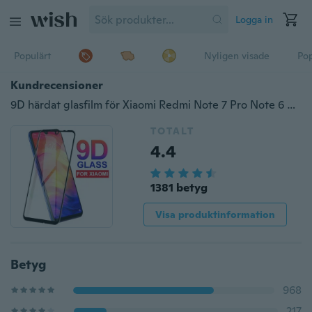
Logga in
Populärt
Nyligen visade
Pop
Kundrecensioner
9D härdat glasfilm för Xiaomi Redmi Note 7 Pro Note 6 Pro 6A S2 GO 9H Skyddsfilm med full täckning för Xiaomi Mi 9 8 Lite A2 Lite Pocophone F1
TOTALT
4.4
1381 betyg
Visa produktinformation
Betyg
968
217