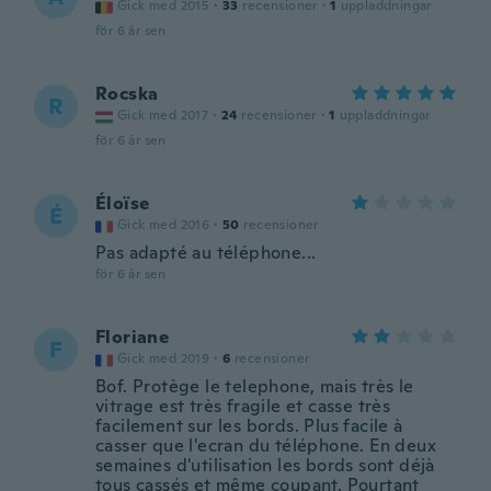
Gick med 2015
·
33
recensioner
·
1
uppladdningar
för 6 år sen
Rocska
R
Gick med 2017
·
24
recensioner
·
1
uppladdningar
för 6 år sen
Éloïse
É
Gick med 2016
·
50
recensioner
Pas adapté au téléphone...
för 6 år sen
Floriane
F
Gick med 2019
·
6
recensioner
Bof. Protège le telephone, mais très le
vitrage est très fragile et casse très
facilement sur les bords. Plus facile à
casser que l'ecran du téléphone. En deux
semaines d'utilisation les bords sont déjà
tous cassés et même coupant. Pourtant