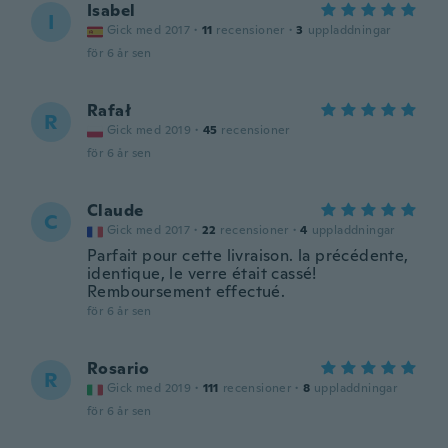
Isabel
I
Gick med 2017
·
11
recensioner
·
3
uppladdningar
för 6 år sen
Rafał
R
Gick med 2019
·
45
recensioner
för 6 år sen
Claude
C
Gick med 2017
·
22
recensioner
·
4
uppladdningar
Parfait pour cette livraison. la précédente,
identique, le verre était cassé!
Remboursement effectué.
för 6 år sen
Rosario
R
Gick med 2019
·
111
recensioner
·
8
uppladdningar
för 6 år sen