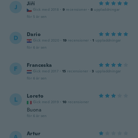
Jiří
J
Gick med 2018
·
9
recensioner
·
8
uppladdningar
för 5 år sen
Dario
D
Gick med 2020
·
19
recensioner
·
1
uppladdningar
för 6 år sen
Franceska
F
Gick med 2017
·
15
recensioner
·
3
uppladdningar
för 6 år sen
Loreto
L
Gick med 2019
·
10
recensioner
Buona
för 6 år sen
Artur
A