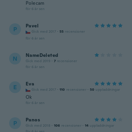
Polecam
för 6 år sen
Pavel
P
Gick med 2017
·
55
recensioner
för 6 år sen
NameDeleted
N
Gick med 2019
·
7
recensioner
för 6 år sen
Eva
E
Gick med 2017
·
110
recensioner
·
50
uppladdningar
Ok
för 6 år sen
Panos
P
Gick med 2018
·
106
recensioner
·
14
uppladdningar
för 6 år sen