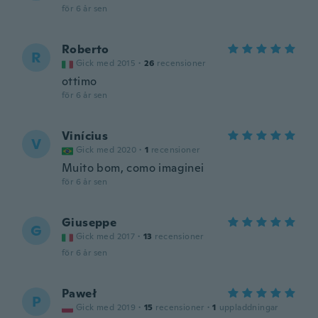
för 6 år sen
Roberto
R
Gick med 2015
·
26
recensioner
ottimo
för 6 år sen
Vinícius
V
Gick med 2020
·
1
recensioner
Muito bom, como imaginei
för 6 år sen
Giuseppe
G
Gick med 2017
·
13
recensioner
för 6 år sen
Paweł
P
Gick med 2019
·
15
recensioner
·
1
uppladdningar