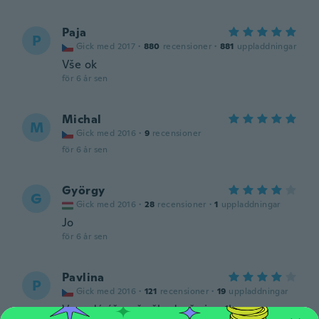
Paja
P
Gick med 2017
·
880
recensioner
·
881
uppladdningar
Vše ok
för 6 år sen
Michal
M
Gick med 2016
·
9
recensioner
för 6 år sen
György
G
Gick med 2016
·
28
recensioner
·
1
uppladdningar
Jo
för 6 år sen
Pavlina
P
Gick med 2016
·
121
recensioner
·
19
uppladdningar
Vypadá úžasně...škoda, že jen 1ks...