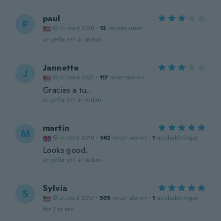
paul
P
Gick med 2018
·
13
recensioner
ungefär ett år sedan
Jannette
J
Gick med 2021
·
117
recensioner
Gracias a tu..
ungefär ett år sedan
martin
M
Gick med 2018
·
562
recensioner
·
1
uppladdningar
Looks good.
ungefär ett år sedan
Sylvia
S
Gick med 2017
·
305
recensioner
·
1
uppladdningar
för 2 år sen