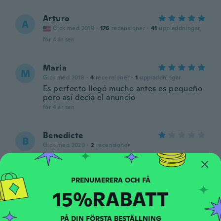
Arturo
A
Gick med 2019
·
176
recensioner
·
41
uppladdningar
för 4 år sen
Maria
M
Gick med 2018
·
4
recensioner
·
1
uppladdningar
Es perfecto llegó mucho antes es pequeño
pero así decia el anuncio
för 4 år sen
Benedicte
B
Gick med 2020
·
2
recensioner
för 4 år sen
judith
J
15%RABATT
Gick med 2021
·
47
recensioner
för 4 år sen
PÅ DIN FÖRSTA BESTÄLLNING