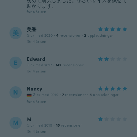
初めて購入しました。小さいサイズを試せて
助かります。
för 4 år sen
美香
美
Gick med 2020
·
4
recensioner
·
2
uppladdningar
för 4 år sen
Edward
E
Gick med 2017
·
147
recensioner
för 4 år sen
Nancy
N
Gick med 2019
·
7
recensioner
·
4
uppladdningar
för 4 år sen
Ｍ
Ｍ
Gick med 2019
·
16
recensioner
för 4 år sen