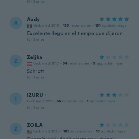
för 3 år sen
Audy
A
Gick med 2019
·
135
recensioner
·
131
uppladdningar
Excelente llego en el tiempo que dijeron
för 3 år sen
Zeljka
Z
Gick med 2017
·
34
recensioner
·
5
uppladdningar
Schrott
för 3 år sen
IZURU・
I
Gick med 2021
·
64
recensioner
·
1
uppladdningar
för 3 år sen
ZOILA
Z
Gick med 2020
·
105
recensioner
·
18
uppladdningar