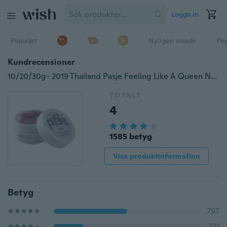
Logga in
Populärt
Nyligen visade
Pop
Kundrecensioner
10/20/30g- 2019 Thailand Pasje Feeling Like A Queen Natural Whitening Emulsion Hudvårdsprodukter Whitening Cream Fashion Whitening Milk & Whitening
TOTALT
4
1585 betyg
Visa produktinformation
Betyg
797
321