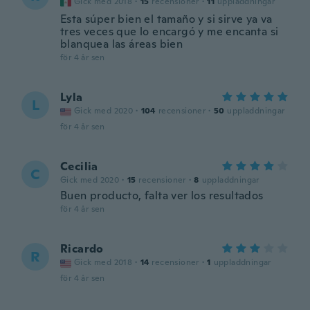
Gick med 2018
·
15
recensioner
·
11
uppladdningar
Esta súper bien el tamaño y si sirve ya va
tres veces que lo encargó y me encanta si
blanquea las áreas bien
för 4 år sen
Lyla
L
Gick med 2020
·
104
recensioner
·
50
uppladdningar
för 4 år sen
Cecilia
C
Gick med 2020
·
15
recensioner
·
8
uppladdningar
Buen producto, falta ver los resultados
för 4 år sen
Ricardo
R
Gick med 2018
·
14
recensioner
·
1
uppladdningar
för 4 år sen