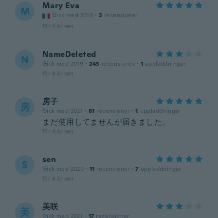
Mary Eva
M
Gick med 2018
·
3
recensioner
för 4 år sen
NameDeleted
N
Gick med 2019
·
243
recensioner
·
1
uppladdningar
för 4 år sen
房子
房
Gick med 2021
·
81
recensioner
·
1
uppladdningar
まだ使用してませんが届きました。
för 4 år sen
sen
S
Gick med 2020
·
11
recensioner
·
7
uppladdningar
för 4 år sen
美咲
美
Gick med 2021
·
17
recensioner