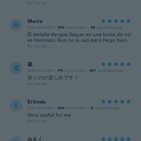
för 3 år sen
Maria
M
Gick med 2018
·
106
recensioner
·
50
uppladdningar
El detalle de que llegue en una bolsa de tul
es hermoso. Aun no la uso pero llego bien.
för 3 år sen
蔵
蔵
Gick med 2019
·
711
recensioner
·
457
uppladdningar
使うのが楽しみです！
för 3 år sen
Erlinda
E
Gick med 2018
·
108
recensioner
·
9
uppladdningar
Very useful for me
för 3 år sen
みるく