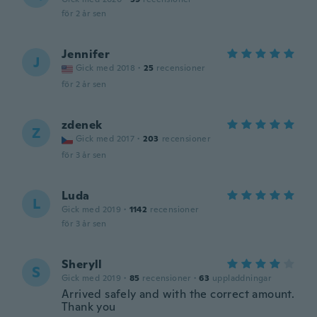
för 2 år sen
Jennifer
J
Gick med 2018
·
25
recensioner
för 2 år sen
zdenek
Z
Gick med 2017
·
203
recensioner
för 3 år sen
Luda
L
Gick med 2019
·
1142
recensioner
för 3 år sen
Sheryll
S
Gick med 2019
·
85
recensioner
·
63
uppladdningar
Arrived safely and with the correct amount.
Thank you