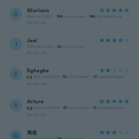
Gloriana
G
Gick med 2017
·
730
recensioner
·
198
uppladdningar
för 2 år sen
Jael
J
Gick med 2020
·
23
recensioner
för 2 år sen
Eghaghe
E
Gick med 2021
·
52
recensioner
·
17
uppladdningar
för 2 år sen
Arturo
A
Gick med 2019
·
41
recensioner
·
12
uppladdningar
för 2 år sen
篤俊
篤
Gick med 2020
·
59
recensioner