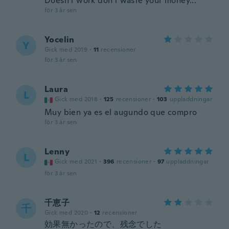
Doesn't work don't waste your money...
för 3 år sen
Yocelin
Y
Gick med 2019
·
11
recensioner
för 3 år sen
Laura
L
Gick med 2018
·
125
recensioner
·
103
uppladdningar
Muy bien ya es el augundo que compro
för 3 år sen
Lenny
L
Gick med 2021
·
396
recensioner
·
97
uppladdningar
för 3 år sen
千恵子
千
Gick med 2020
·
12
recensioner
効果無かったので、残念でした