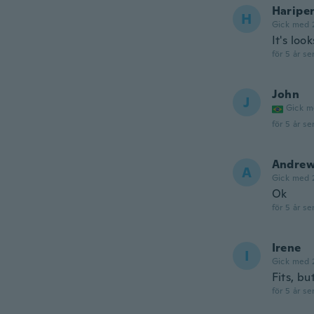
Haripe
H
Gick med 
It's loo
för 5 år se
John
J
Gick m
för 5 år se
Andre
A
Gick med 
Ok
för 5 år se
Irene
I
Gick med 
Fits, bu
för 5 år se