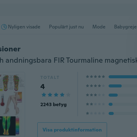
Nyligen visade
Populärt just nu
Mode
Babygreje
sioner
TOTALT
4
2243 betyg
Visa produktinformation