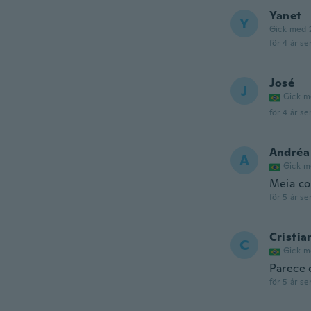
Yanet
Y
Gick med 
för 4 år se
José
J
Gick m
för 4 år se
Andréa
A
Gick m
Meia co
för 5 år se
Cristia
C
Gick m
Parece 
för 5 år se