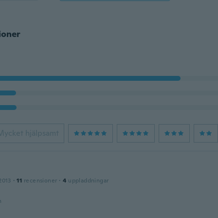
ioner
Mycket hjälpsamt
2013
·
11
recensioner
·
4
uppladdningar
n