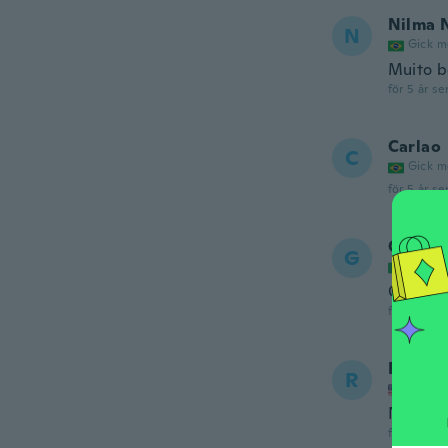
Nilma 
N
Gick m
Muito b
för 5 år se
Carlao
C
Gick m
för 5 år se
Giusep
G
Gick m
Ottimo 
för 5 år se
Rose
R
Gick m
Not as 
för 5 år se