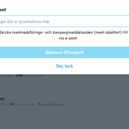
ost
ttywings
ed 2020
·
38
recensioner
·
12
uppladdningar
n
Skicka marknadsförings- och kampanjmeddelanden (med rabatter!) till
via e-post
ed 2020
·
4
recensioner
·
1
uppladdningar
Aktivera 15%rabatt
n
Nej tack
ed 2020
·
288
recensioner
n
an
2018
·
36
recensioner
·
1
uppladdningar
n