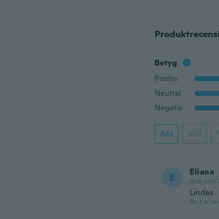
Produktrecens
Betyg
Positiv
Neutral
Negativ
Alla
Bild
Eliana
E
Gick med 
Lindas
för 2 år se