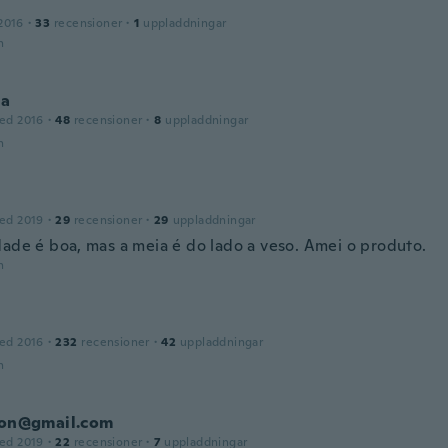
2016
·
33
recensioner
·
1
uppladdningar
n
na
ed 2016
·
48
recensioner
·
8
uppladdningar
n
ed 2019
·
29
recensioner
·
29
uppladdningar
dade é boa, mas a meia é do lado a veso. Amei o produto.
n
ed 2016
·
232
recensioner
·
42
uppladdningar
n
elon@gmail.com
ed 2019
·
22
recensioner
·
7
uppladdningar