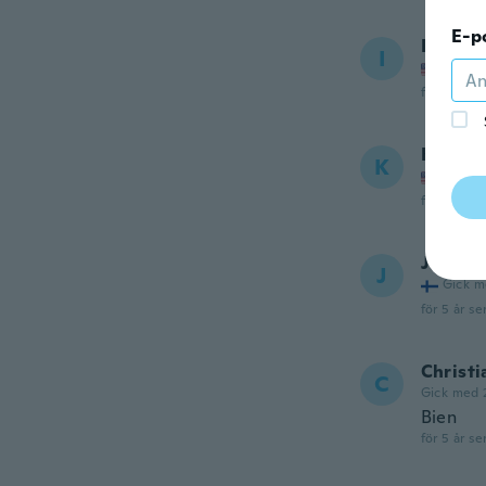
E-p
Ivy pre
I
Gick m
för 5 år se
Kim
K
Gick m
för 5 år se
Jouni
J
Gick m
för 5 år se
Christi
C
Gick med 
Bien
för 5 år se