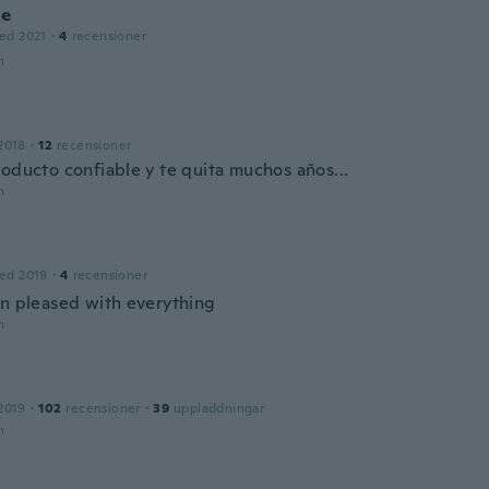
ne
ed 2021
·
4
recensioner
n
2018
·
12
recensioner
roducto confiable y te quita muchos años...
n
ed 2019
·
4
recensioner
en pleased with everything
n
2019
·
102
recensioner
·
39
uppladdningar
n