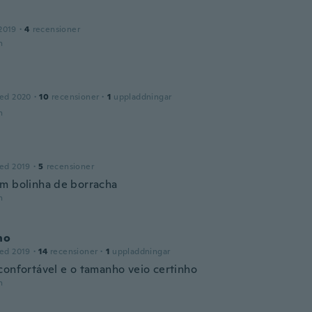
2019
·
4
recensioner
n
ed 2020
·
10
recensioner
·
1
uppladdningar
n
ed 2019
·
5
recensioner
m bolinha de borracha
n
no
ed 2019
·
14
recensioner
·
1
uppladdningar
confortável e o tamanho veio certinho
n