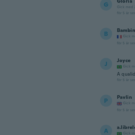
Gloria
G
Gick med 
för 5 år se
Bambi
B
Gick m
för 5 år se
Joyce
J
Gick m
A quali
för 5 år se
Pavlin
P
Gick m
för 5 år se
a.libr
A
Gick m