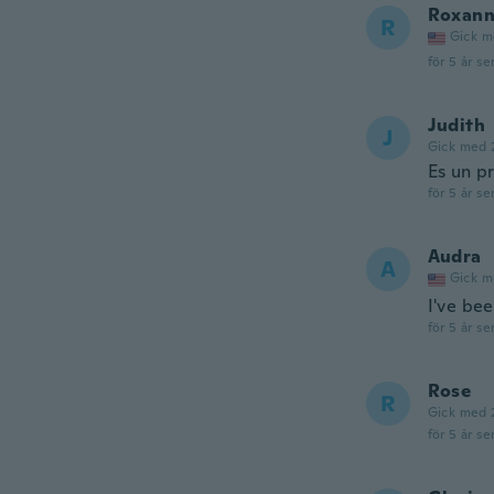
Roxan
R
Gick m
för 5 år se
Judith
J
Gick med 
Es un p
för 5 år se
Audra
A
Gick m
I've be
för 5 år se
Rose
R
Gick med 
för 5 år se