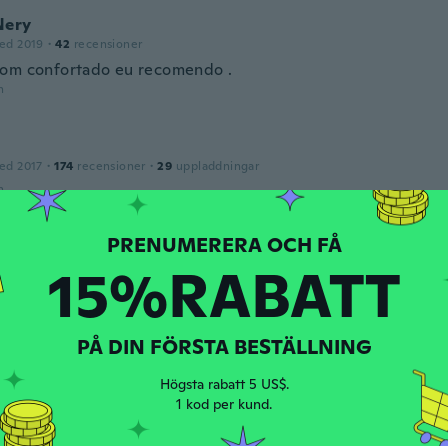
Nery
ed 2019
·
42
recensioner
om confortado eu recomendo .
n
ed 2017
·
174
recensioner
·
29
uppladdningar
n
pina
15%RABATT
ed 2017
·
9
recensioner
prodotto
n
PÅ DIN FÖRSTA BESTÄLLNING
Högsta rabatt 5 US$.
ed 2015
·
3
recensioner
·
2
uppladdningar
1 kod per kund.
advertise pour quality
n