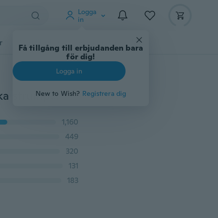
Logga
in
r
Djurtillbehör
Teknikprylar
Mer
Få tillgång till erbjudanden bara
för dig!
Logga in
Bekväma och andningsbara FIR Tourmaline magnetiska strumpor Självvärmande terapi Magnetiska fotvårdstrumpor
New to Wish?
Registrera dig
1,160
449
320
131
183