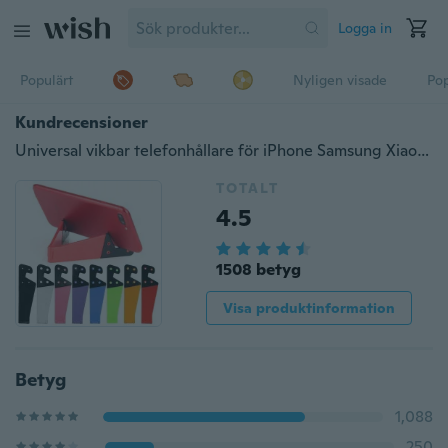
Logga in
Populärt
Nyligen visade
Pop
Kundrecensioner
Universal vikbar telefonhållare för iPhone Samsung Xiaomi Färgglada V-formade Smartphone Tablet PC Desktop Holder
TOTALT
4.5
1508 betyg
Visa produktinformation
Betyg
1,088
250