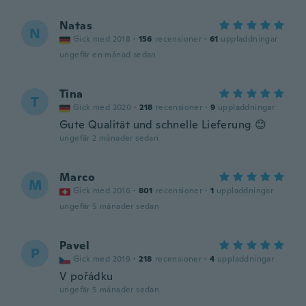
Natas
N
Gick med 2018
·
156
recensioner
·
61
uppladdningar
ungefär en månad sedan
Tina
T
Gick med 2020
·
218
recensioner
·
9
uppladdningar
Gute Qualität und schnelle Lieferung 😊
ungefär 2 månader sedan
Marco
M
Gick med 2016
·
801
recensioner
·
1
uppladdningar
ungefär 5 månader sedan
Pavel
P
Gick med 2019
·
218
recensioner
·
4
uppladdningar
V pořádku
ungefär 5 månader sedan