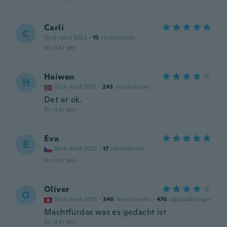
Carli
C
Gick med 2023
·
15
recensioner
för 3 år sen
Haiwen
H
Gick med 2021
·
243
recensioner
Det er ok.
för 3 år sen
Eva
E
Gick med 2022
·
17
recensioner
för 3 år sen
Oliver
O
Gick med 2018
·
346
recensioner
·
476
uppladdningar
Machtfürdas was es gedacht ist
för 3 år sen