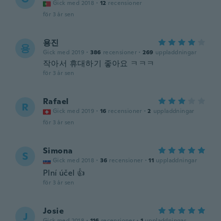
Gick med 2018
·
12
recensioner
för 3 år sen
용진
용
Gick med 2019
·
386
recensioner
·
269
uppladdningar
작아서 휴대하기 좋아요 ㅋㅋㅋ
för 3 år sen
Rafael
R
Gick med 2019
·
16
recensioner
·
2
uppladdningar
för 3 år sen
Simona
S
Gick med 2018
·
36
recensioner
·
11
uppladdningar
Plní účel 👍
för 3 år sen
Josie
J
Gick med 2018
·
116
recensioner
·
1
uppladdningar