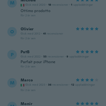
Michele
M
Gick med 2020
·
18
recensioner
·
1
uppladdningar
Ottimo prodotto
för 2 år sen
Olivier
O
Gick med 2012
·
41
recensioner
för 2 år sen
PatB
P
Gick med 2022
·
55
recensioner
·
9
uppladdningar
Parfait pour iPhone
för 2 år sen
Marco
M
Gick med 2023
·
36
recensioner
·
12
uppladdningar
för 2 år sen
Monir