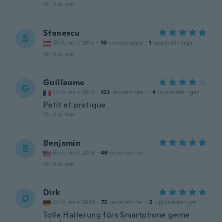
för 3 år sen
Stanescu
S
Gick med 2015
·
10
recensioner
·
1
uppladdningar
för 3 år sen
Guillaume
G
Gick med 2019
·
123
recensioner
·
4
uppladdningar
Petit et pratique
för 3 år sen
Benjamin
B
Gick med 2018
·
46
recensioner
för 3 år sen
Dirk
D
Gick med 2020
·
75
recensioner
·
5
uppladdningar
Tolle Halterung fürs Smartphone gerne