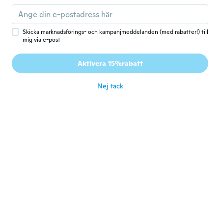
Para el precio esta muy bien
för 3 år sen
Skicka marknadsförings- och kampanjmeddelanden (med rabatter!) till
mig via e-post
Alexandra
A
Gick med 2018
·
191
recensioner
·
42
uppladdningar
Aktivera 15%rabatt
Pequeno e prático . Ocupa pouco espaço.
Bom para ter na mala para usar no dia a dia
Nej tack
för 3 år sen
Lylla
L
Gick med 2019
·
2
recensioner
för 3 år sen
Jessica
J
Gick med 2016
·
1
recensioner
·
1
uppladdningar
Ottimo prodotto
för 3 år sen