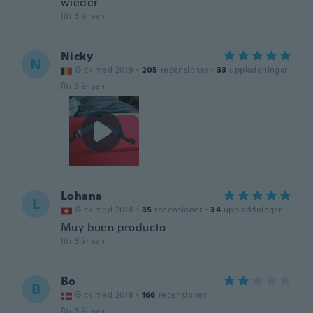
wieder
för 3 år sen
Nicky
N
Gick med 2019
·
205
recensioner
·
33
uppladdningar
för 3 år sen
Lohana
L
Gick med 2018
·
35
recensioner
·
34
uppladdningar
Muy buen producto
för 3 år sen
Bo
B
Gick med 2018
·
166
recensioner
för 3 år sen