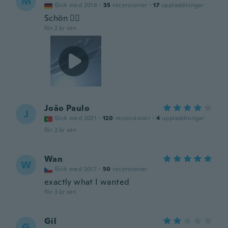
M
Gick med 2018
·
35
recensioner
·
17
uppladdningar
Schön 👍🏻
för 2 år sen
João Paulo
J
Gick med 2021
·
120
recensioner
·
4
uppladdningar
för 2 år sen
Wan
W
Gick med 2017
·
50
recensioner
exactly what I wanted
för 3 år sen
Gil
G