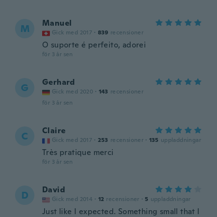
Manuel
M
Gick med 2017
·
839
recensioner
O suporte é perfeito, adorei
för 3 år sen
Gerhard
G
Gick med 2020
·
143
recensioner
för 3 år sen
Claire
C
Gick med 2017
·
253
recensioner
·
135
uppladdningar
Très pratique merci
för 3 år sen
David
D
Gick med 2014
·
12
recensioner
·
5
uppladdningar
Just like I expected. Something small that I