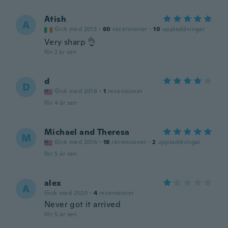
Atish
A
Gick med 2013
·
60
recensioner
·
10
uppladdningar
Very sharp 👌
för 2 år sen
d
D
Gick med 2018
·
1
recensioner
för 4 år sen
Michael and Theresa
M
Gick med 2016
·
18
recensioner
·
2
uppladdningar
för 5 år sen
alex
A
Gick med 2020
·
4
recensioner
Never got it arrived
för 5 år sen