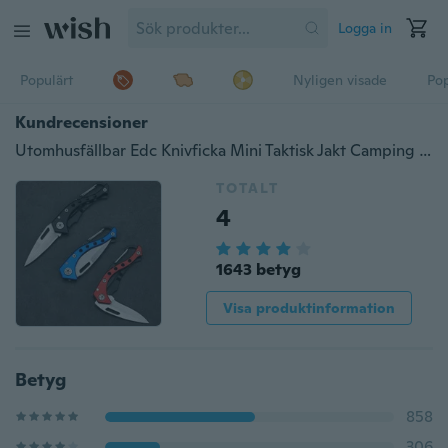
Logga in
Populärt
Nyligen visade
Pop
Kundrecensioner
Utomhusfällbar Edc Knivficka Mini Taktisk Jakt Camping Fiske Klätterkniv Överlevnad Multi Tool Med Spänne
TOTALT
4
1643 betyg
Visa produktinformation
Betyg
858
306