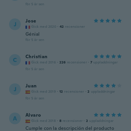
för 5 år sen
Jose
J
Gick med 2020
·
42
recensioner
Génial
för 5 år sen
Christian
C
Gick med 2016
·
226
recensioner
·
7
uppladdningar
för 5 år sen
Juan
J
Gick med 2019
·
12
recensioner
·
2
uppladdningar
för 5 år sen
Alvaro
A
Gick med 2018
·
8
recensioner
·
2
uppladdningar
Cumple con la descripción del producto