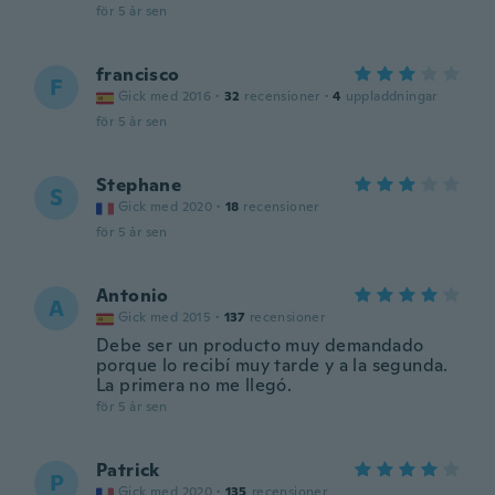
för 5 år sen
francisco
F
Gick med 2016
·
32
recensioner
·
4
uppladdningar
för 5 år sen
Stephane
S
Gick med 2020
·
18
recensioner
för 5 år sen
Antonio
A
Gick med 2015
·
137
recensioner
Debe ser un producto muy demandado
porque lo recibí muy tarde y a la segunda.
La primera no me llegó.
för 5 år sen
Patrick
P
Gick med 2020
·
135
recensioner