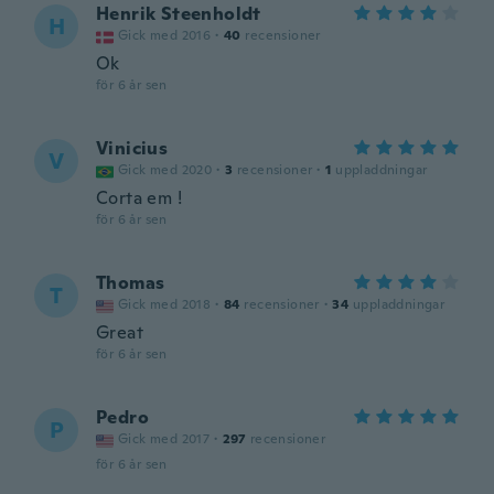
Henrik Steenholdt
H
Gick med 2016
·
40
recensioner
Ok
för 6 år sen
Vinicius
V
Gick med 2020
·
3
recensioner
·
1
uppladdningar
Corta em !
för 6 år sen
Thomas
T
Gick med 2018
·
84
recensioner
·
34
uppladdningar
Great
för 6 år sen
Pedro
P
Gick med 2017
·
297
recensioner
för 6 år sen