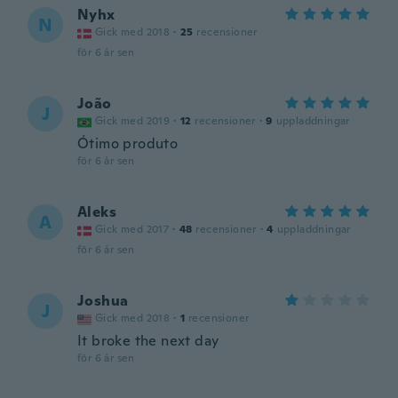
Nyhx
N
Gick med 2018
·
25
recensioner
för 6 år sen
João
J
Gick med 2019
·
12
recensioner
·
9
uppladdningar
Ótimo produto
för 6 år sen
Aleks
A
Gick med 2017
·
48
recensioner
·
4
uppladdningar
för 6 år sen
Joshua
J
Gick med 2018
·
1
recensioner
It broke the next day
för 6 år sen