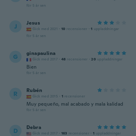
för 5 år sen
Jesus
J
Gick med 2021
·
10
recensioner
·
1
uppladdningar
för 5 år sen
ginapaulina
G
Gick med 2017
·
48
recensioner
·
20
uppladdningar
Bien
för 5 år sen
Rubén
R
Gick med 2015
·
1
recensioner
Muy pequeño, mal acabado y mala kalidad
för 5 år sen
Debra
D
Gick med 2017
·
163
recensioner
·
1
uppladdningar