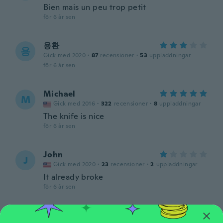
Bien mais un peu trop petit
för 6 år sen
용환
용
Gick med 2020
·
87
recensioner
·
53
uppladdningar
för 6 år sen
Michael
M
Gick med 2016
·
322
recensioner
·
8
uppladdningar
The knife is nice
för 6 år sen
John
J
Gick med 2020
·
23
recensioner
·
2
uppladdningar
It already broke
för 6 år sen
Roland
R