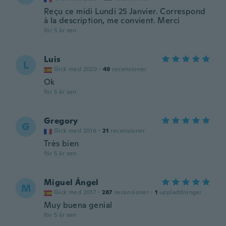
Reçu ce midi Lundi 25 Janvier. Correspond
à la description, me convient. Merci
för 5 år sen
Luis
L
Gick med 2020
·
49
recensioner
Ok
för 5 år sen
Gregory
G
Gick med 2016
·
21
recensioner
Très bien
för 5 år sen
Miguel Ángel
M
Gick med 2017
·
287
recensioner
·
1
uppladdningar
Muy buena genial
för 5 år sen