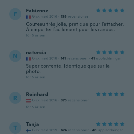
Fabienne
F
Gick med 2016
·
139
recensioner
Couteau très jolie, pratique pour l'attacher.
A emporter facilement pour les randos.
för 5 år sen
natercia
N
Gick med 2018
·
141
recensioner
·
41
uppladdningar
Super contente. Identique que sur la
photo.
för 5 år sen
Reinhard
R
Gick med 2016
·
375
recensioner
för 5 år sen
Tanja
T
Gick med 2019
·
674
recensioner
·
40
uppladdningar