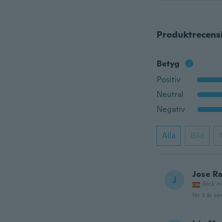
Produktrecens
Betyg
Positiv
Neutral
Negativ
Alla
Bild
Jose R
J
Gick m
för 3 år se