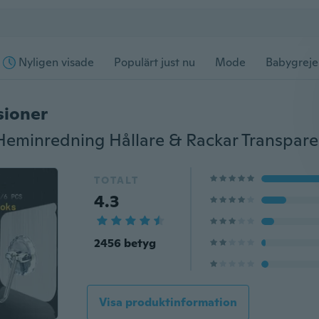
Nyligen visade
Populärt just nu
Mode
Babygreje
sioner
TOTALT
4.3
2456 betyg
Visa produktinformation