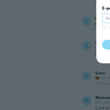
för 5 år se
E-p
Eliéser
E
Gick m
för 5 år se
Samra
S
Gick m
Die kle
för 5 år se
Sven
S
Gick m
för 5 år se
Moham
M
Gick med 
C est p