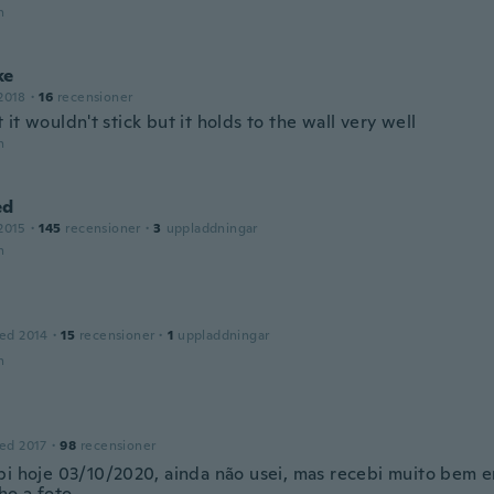
n
ke
2018
·
16
recensioner
it wouldn't stick but it holds to the wall very well
n
ed
2015
·
145
recensioner
·
3
uppladdningar
n
ed 2014
·
15
recensioner
·
1
uppladdningar
n
ed 2017
·
98
recensioner
bi hoje 03/10/2020, ainda não usei, mas recebi muito bem 
ho a foto