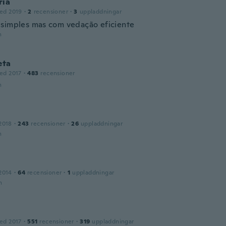
ria
ed 2019
·
2
recensioner
·
3
uppladdningar
simples mas com vedação eficiente
n
eta
ed 2017
·
483
recensioner
n
2018
·
243
recensioner
·
26
uppladdningar
n
2014
·
64
recensioner
·
1
uppladdningar
n
ed 2017
·
551
recensioner
·
319
uppladdningar