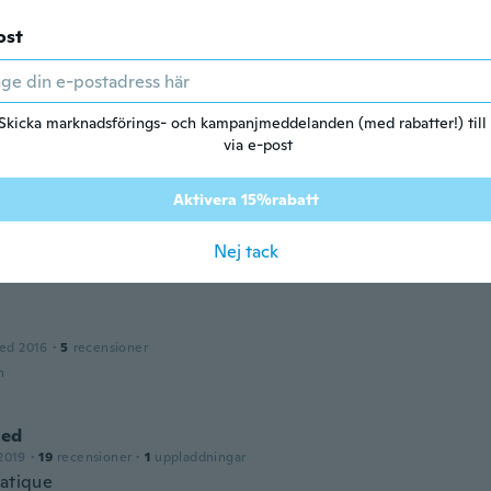
n
ost
ed 2017
·
45
recensioner
·
7
uppladdningar
Skicka marknadsförings- och kampanjmeddelanden (med rabatter!) till
n
via e-post
Aktivera 15%rabatt
ed 2018
·
16
recensioner
ben echt gur
Nej tack
n
ed 2016
·
5
recensioner
n
ed
2019
·
19
recensioner
·
1
uppladdningar
ratique