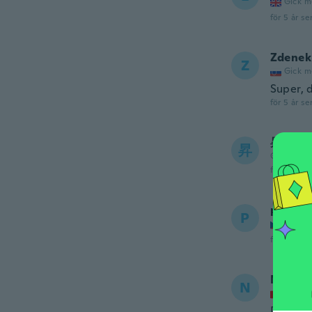
Gick m
för 5 år se
Zdenek
Z
Gick m
Super, 
för 5 år se
昇
昇
Gick med 
för 5 år se
petra
P
Gick m
för 5 år se
Nicole
N
Gick m
Der Art