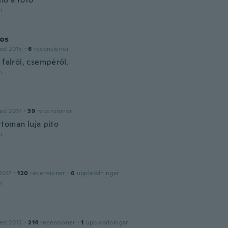
n
os
ed 2015
·
6
recensioner
 falról, csempéről.
n
ed 2017
·
39
recensioner
toman luja pito
n
2017
·
120
recensioner
·
6
uppladdningar
n
ed 2015
·
214
recensioner
·
1
uppladdningar