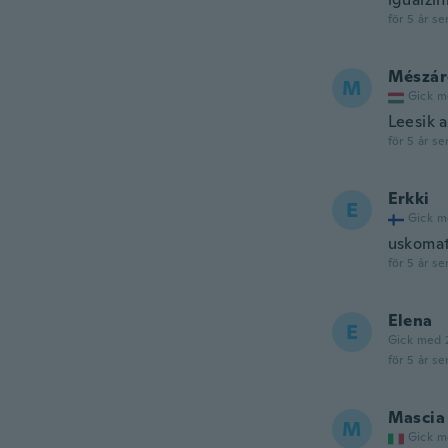
för 5 år se
Mészár
M
Gick m
Leesik a
för 5 år se
Erkki
E
Gick m
uskomat
för 5 år se
Elena
E
Gick med 
för 5 år se
Mascia
M
Gick m