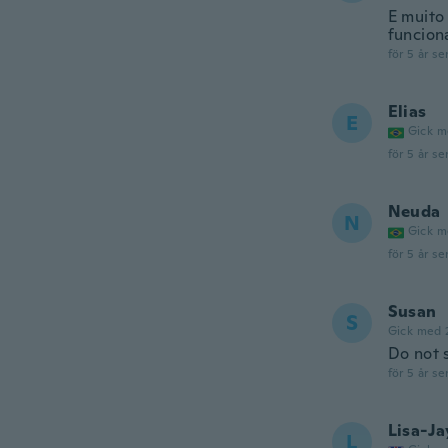
E muito
funcion
för 5 år se
Elias
E
Gick m
för 5 år se
Neuda
N
Gick m
för 5 år se
Susan
S
Gick med 
Do not s
för 5 år se
Lisa-J
L