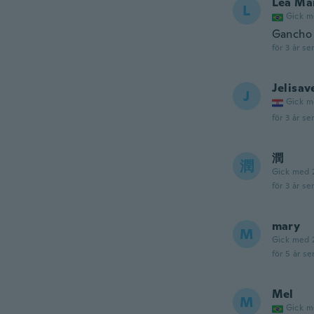
Léa Ma
L
Gick m
Gancho 
för 3 år se
Jelisav
J
Gick m
för 3 år se
潤
潤
Gick med 
för 3 år se
mary
M
Gick med 
för 5 år se
Mel
M
Gick m