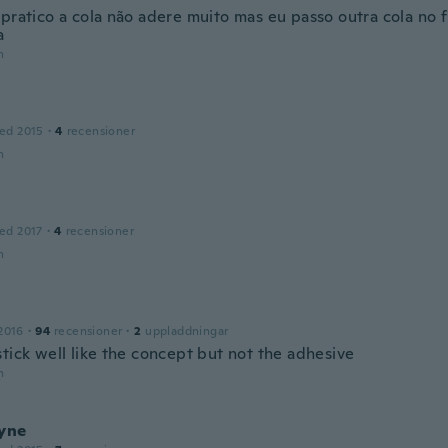
 pratico a cola não adere muito mas eu passo outra cola no 
a
n
ed 2015
·
4
recensioner
n
ed 2017
·
4
recensioner
n
2016
·
94
recensioner
·
2
uppladdningar
tick well like the concept but not the adhesive
n
ayne