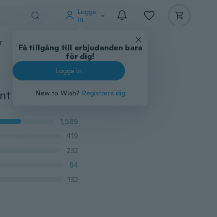
Logga
in
r
Djurtillbehör
Teknikprylar
Mer
Få tillgång till erbjudanden bara
för dig!
Logga in
16/12/6 Stk Heminredning Hållare & Rackar Transparent Non Trace Hook Partihandel Stark krok för kök Badrum
New to Wish?
Registrera dig
1,589
419
232
84
132