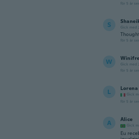
för 5 år se
Shanei
S
Gick med 
Thought 
för 5 år se
Winifr
W
Gick med 
för 5 år se
Lorena
L
Gick m
för 5 år se
Alice
A
Gick m
Eu rece
igualzin