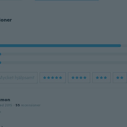
ioner
Mycket hjälpsamt
amon
ed 2015
·
55
recensioner
n