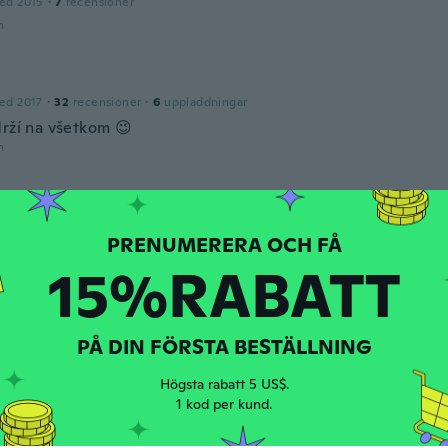
ed 2015
·
7
recensioner
n
ed 2017
·
32
recensioner
·
6
uppladdningar
drží na všetkom 😉
n
2019
·
262
recensioner
·
1
uppladdningar
n
15%RABATT
ed 2019
·
4
recensioner
PÅ DIN FÖRSTA BESTÄLLNING
n
Högsta rabatt 5 US$.
1 kod per kund.
ed 2017
·
475
recensioner
ikel ist leider beschädigt angekommen!